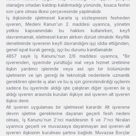
olanağını ortadan kaldırıp kaldırmadığı yönünde, kısaca feshin
son çare olması ilkesi çerçevesinde yapılmalıdır.
İş ilişkisinde işletmesel kararla iş sözleşmesini fesheden
işveren, Medeni Kanun'un 2. maddesi uyarınca, yönetim
yetkisi kapsamındaki bu hakkını kullanırken, keyfi
davranmamalı, isletmesel kararı alırken dürüst olmalıdır. Keyfilik
denetiminde işverenin keyfi davrandığını işçi iddia ettiğinden,
genel ispat kuralı gereği, işçi bu durumu kanıtlamalıdır.
4857 sayılı İş Kanunu'nun 2/6 maddesi uyarınca, "Bir
işverenden, işyerinde yürüttüğü mal veya hizmet üretimine
ilişkin yardımcı işlerinde veya asıl işin bir bölümünde
işletmenin ve işin gereği ile teknolojik nedenlerle uzmanlık
gerektiren işlerde iş alan ve bu iş için görevlendirdiği işçilerini
sadece bu işyerinde aldığı işte çalıştıran diğer işveren ile iş
aldığı işveren arasında kurulan ilişkiye asıl işveren-alt işveren
ilişkisi denir.
Alt işveren uygulaması bir işletmesel karardır. Alt işverene
devrin işletme gereklerine dayanan geçerli fesih nedeni
olması, İş Kanunu'nun 2'nci maddesinin 6 ve 7'nci fıkraları
uyarınca geçerli ve muvazaaya dayanmayan asıl işveren-alt
işveren ilişkisinin kurulması şartına bağlıdır. Muvazaa Borçlar