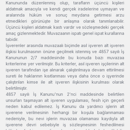
Kanununda düzenlenmiş olup, tarafların üçüncü kişileri
aldatmak amacıyla ve kendi gerçek iradelerine uymayan ve
aralarında hüküm ve sonuç meydana getirmesi arzu
etmedikleri görünüşte bir anlaşma olarak tanımlanabilir.
Üçüncü kişileri aldatmak kastı vardır ve sözleşmedeki gerçek
amaç gizlenmektedir. Muvazaanın ispatı genel ispat kurallarına
tabidir.
İşverenler arasında muvazaalı biçimde asıl işveren alt işveren
ilişkisi kurulmasının önüne geçilmek istenmiş ve 4857 sayılı İş
Kanununun 2/7 maddesinde bu konuda bazı muvazaa
kriterlerine yer verilmiştir. Bu kriterler, asıl işveren işçilerinin alt
işveren tarafından işe alınarak çalıştırılmaya devam ettirilmesi
sureti ile haklarının kısıtlanması veya daha önce o işyerinde
çalıştırılan kimse ile alt işveren ilişkisinin kurulması olarak
belirtilmiştir.
4857 sayılı İş Kanunu'nun 2'nci maddesinde belirtilen
unsurları taşımayan alt işveren uygulaması, fesih için geçerli
neden kabul edilemez. İş Kanunu da yardımcı işlerin alt
işverene verilmesinin herhangi bir koşula bağlanmaması
nedeniyle, bu nevi işlerin muvazaa olamaması kaydıyla alt
işverene devri sebebiyle iş sözleşmesinin feshedilmesi