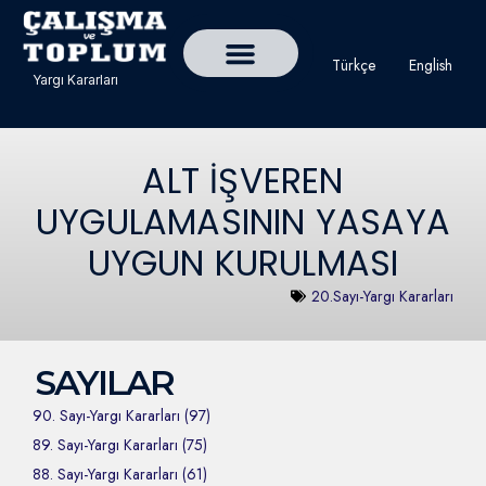
Türkçe
English
Yargı Kararları
Detaylı Yargı Kararı Ara
Çalışma ve Toplum Dergisi
ALT İŞVEREN
UYGULAMASININ YASAYA
UYGUN KURULMASI
20.Sayı-Yargı Kararları
SAYILAR
90. Sayı-Yargı Kararları (97)
89. Sayı-Yargı Kararları (75)
88. Sayı-Yargı Kararları (61)