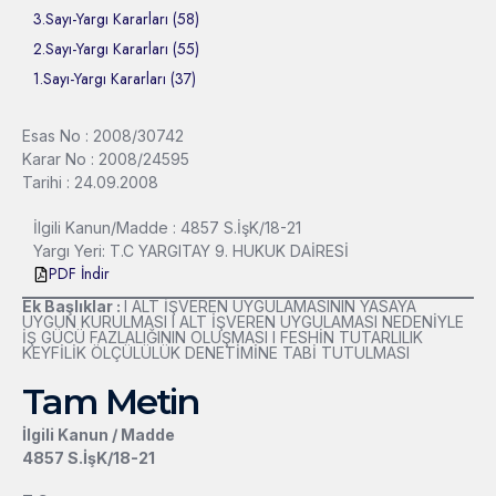
3.Sayı-Yargı Kararları (58)
2.Sayı-Yargı Kararları (55)
1.Sayı-Yargı Kararları (37)
Esas No : 2008/30742
Karar No : 2008/24595
Tarihi : 24.09.2008
İlgili Kanun/Madde : 4857 S.İşK/18-21
Yargı Yeri: T.C YARGITAY 9. HUKUK DAİRESİ
PDF İndir
Ek Başlıklar :
l ALT İŞVEREN UYGULAMASININ YASAYA
UYGUN KURULMASI l ALT İŞVEREN UYGULAMASI NEDENİYLE
İŞ GÜCÜ FAZLALIĞININ OLUŞMASI l FESHİN TUTARLILIK
KEYFİLİK ÖLÇÜLÜLÜK DENETİMİNE TABİ TUTULMASI
Tam Metin
İlgili Kanun / Madde
4857 S.İşK/18-21