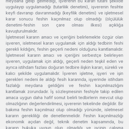
meydana gelip gelmediği, işverenin bu kararı tutarlı şekilde
uygulayıp uygulamadığı (tutarlılık denetimi), işverenin fesihte
keyfi davranıp davranmadığı (keyfilik denetimi) ve işletmesel
karar sonucu feshin kaçınılmaz olup olmadığı (ölçülülük
denetimi-feshin son çare olması ilkesi) açıklığa
kavuşturulmalıdır.
İşletmesel kararın amacı ve içeriğini belirlemekte özgür olan
işveren, isletmesel kararı uygulamak için aldığı tedbirin feshi
gerekli kıldığını, feshin geçerli nedeni olduğunu kanıtlamalıdır.
İşletmesel kararın amacı ve içeriğini serbestçe belirleyen
işveren, uygulamak için aldığı, geçerli neden teşkil eden ve
ayrıca istihdam fazlası doğuran tedbire ilişkin kararı, sürekli ve
kalıcı şekilde uygulamalıdır. İşveren işletme, işyeri ve işin
gerekleri nedeni ile aldığı fesih kararında, işyerinde istihdam
fazlalığı meydana geldiğini ve feshin kaçınılmazlığını
kanıtlamak zorundadır. İş sözleşmesinin feshiyle takip edilen
amaca uygun daha hafif somut belirli tedbirlerin mevcut olup
olmazlığının değerlendirilmesi, işverenin tekelinde değildir. Bir
bakıma feshin kaçınılmaz olup olmadığı yönünde, isletmesel
kararın gerekliliği de denetlenmelidir. Feshin kaçınılmazlığı
ekonomik açıdan değil, teknik denetim kapsamında, bu
kararın hukuka uygun olup olmadığı ve işçinin çalışma