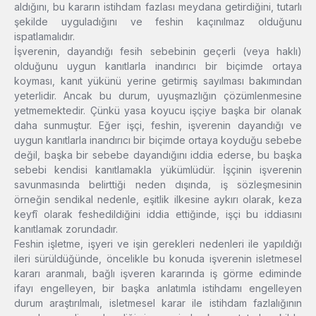
aldığını, bu kararın istihdam fazlası meydana getirdiğini, tutarlı
şekilde uyguladığını ve feshin kaçınılmaz olduğunu
ispatlamalıdır.
İşverenin, dayandığı fesih sebebinin geçerli (veya haklı)
olduğunu uygun kanıtlarla inandırıcı bir biçimde ortaya
koyması, kanıt yükünü yerine getirmiş sayılması bakımından
yeterlidir. Ancak bu durum, uyuşmazlığın çözümlenmesine
yetmemektedir. Çünkü yasa koyucu işçiye başka bir olanak
daha sunmuştur. Eğer işçi, feshin, işverenin dayandığı ve
uygun kanıtlarla inandırıcı bir biçimde ortaya koyduğu sebebe
değil, başka bir sebebe dayandığını iddia ederse, bu başka
sebebi kendisi kanıtlamakla yükümlüdür. İşçinin işverenin
savunmasında belirttiği neden dışında, iş sözleşmesinin
örneğin sendikal nedenle, eşitlik ilkesine aykırı olarak, keza
keyfî olarak feshedildiğini iddia ettiğinde, işçi bu iddiasını
kanıtlamak zorundadır.
Feshin işletme, işyeri ve işin gerekleri nedenleri ile yapıldığı
ileri sürüldüğünde, öncelikle bu konuda işverenin isletmesel
kararı aranmalı, bağlı işveren kararında iş görme ediminde
ifayı engelleyen, bir başka anlatımla istihdamı engelleyen
durum araştırılmalı, isletmesel karar ile istihdam fazlalığının