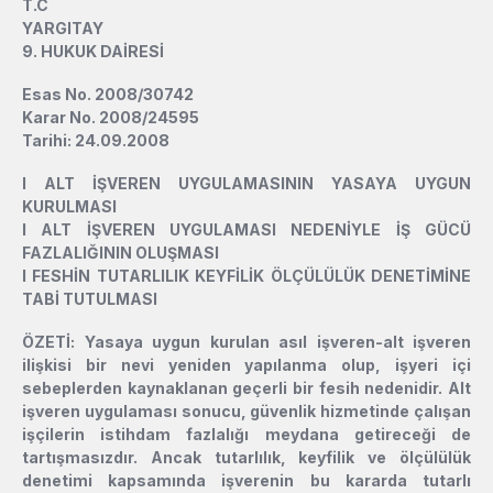
T.C
YARGITAY
9. HUKUK DAİRESİ
Esas No. 2008/30742
Karar No. 2008/24595
Tarihi: 24.09.2008
l
ALT İŞVEREN UYGULAMASININ YASAYA UYGUN
KURULMASI
l
ALT İŞVEREN UYGULAMASI NEDENİYLE İŞ GÜCÜ
FAZLALIĞININ OLUŞMASI
l
FESHİN TUTARLILIK KEYFİLİK ÖLÇÜLÜLÜK DENETİMİNE
TABİ TUTULMASI
ÖZETİ: Yasaya uygun kurulan asıl işveren-alt işveren
ilişkisi bir nevi yeniden yapılanma olup, işyeri içi
sebeplerden kaynaklanan geçerli bir fesih nedenidir. Alt
işveren uygulaması sonucu, güvenlik hizmetinde çalışan
işçilerin istihdam fazlalığı meydana getireceği de
tartışmasızdır. Ancak tutarlılık, keyfilik ve ölçülülük
denetimi kapsamında işverenin bu kararda tutarlı