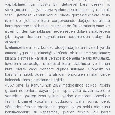
yapılabilmesi için mutlaka bir işletmesel karar gerekir, iş
sözleşmesinin iş, işyeri veya işletme gereklerine dayalı olarak
feshi, işletmesel kararın sonucu olarak gerçekleşmekte, fesih
işlemi de işletmesel karar çerçevesinde değişen durumlara
karşı işverene tepkisini oluşturmaktadır. Bu kararlar işletme ve
işyeri içinden kaynaklanan nedenlerden dolayı alınabileceği
gibi, işyeri dışından kaynaklanan nedenlerden dolayı da
alınabilir.
İşletmesel karar söz konusu olduğunda, kararın yararlı ya da
amaca uygun olup olmadığı yönünde bir inceleme yapılamaz;
kısaca isletmesel kararlar yerindelik denetimine tabi tutulamaz.
İşverenin serbestçe isletmesel karar alabilmesi ve bunun
kural olarak yargı denetimi dışında tutulması şüphesiz bu
kararların hukuk düzeni tarafından öngörülen sınırlar içinde
kalınarak alınmış olmalarına bağlıdır.
4857 sayılı İş Kanunu'nun 20/2 maddesinde açıkça, feshin
geçerli nedenlere dayandığının ispat yükü davalı işverene
verilmiştir. İşveren ispat yükünü yerine getirirken, öncelikle
feshin biçimsel koşullarına uyduğunu, daha sonra, içerik
yönünden fesih nedenlerinin geçerli (veya haklı) olduğunu
kanıtlayacaktır. Bu kapsamda, işveren fesihle ilgili karar