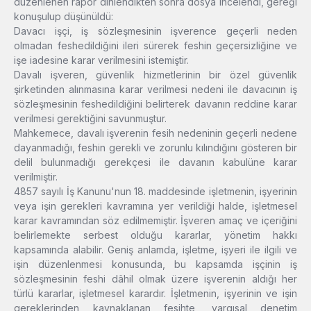
düzenlenen rapor dinlendikten sonra dosya incelendi, gereği
konuşulup düşünüldü:
Davacı işçi, iş sözleşmesinin işverence geçerli neden
olmadan feshedildiğini ileri sürerek feshin geçersizliğine ve
işe iadesine karar verilmesini istemiştir.
Davalı işveren, güvenlik hizmetlerinin bir özel güvenlik
şirketinden alınmasına karar verilmesi nedeni ile davacının iş
sözleşmesinin feshedildiğini belirterek davanın reddine karar
verilmesi gerektiğini savunmuştur.
Mahkemece, davalı işverenin fesih nedeninin geçerli nedene
dayanmadığı, feshin gerekli ve zorunlu kılındığını gösteren bir
delil bulunmadığı gerekçesi ile davanın kabulüne karar
verilmiştir.
4857 sayılı İş Kanunu'nun 18. maddesinde işletmenin, işyerinin
veya işin gerekleri kavramına yer verildiği halde, işletmesel
karar kavramından söz edilmemiştir. İşveren amaç ve içeriğini
belirlemekte serbest olduğu kararlar, yönetim hakkı
kapsamında alabilir. Geniş anlamda, işletme, işyeri ile ilgili ve
işin düzenlenmesi konusunda, bu kapsamda işçinin iş
sözleşmesinin feshi dâhil olmak üzere işverenin aldığı her
türlü kararlar, işletmesel karardır. İşletmenin, işyerinin ve işin
gereklerinden kaynaklanan fesihte, yargısal denetim