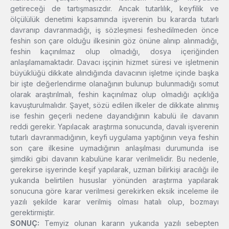
getireceği de tartışmasızdır. Ancak tutarlılık, keyfilik ve
ölçülülük denetimi kapsamında işverenin bu kararda tutarlı
davranıp davranmadığı, iş sözleşmesi feshedilmeden önce
feshin son çare olduğu ilkesinin göz önüne alınıp alınmadığı,
feshin kaçınılmaz olup olmadığı, dosya içeriğinden
anlaşılamamaktadır. Davacı işçinin hizmet süresi ve işletmenin
büyüklüğü dikkate alındığında davacının işletme içinde başka
bir işte değerlendirme olanağının bulunup bulunmadığı somut
olarak araştırılmalı, feshin kaçınılmaz olup olmadığı açıklığa
kavuşturulmalıdır. Şayet, sözü edilen ilkeler de dikkate alınmış
ise feshin geçerli nedene dayandığının kabulü ile davanın
reddi gerekir. Yapılacak araştırma sonucunda, davalı işverenin
tutarlı davranmadığının, keyfi uygulama yaptığının veya feshin
son çare ilkesine uymadığının anlaşılması durumunda ise
şimdiki gibi davanın kabulüne karar verilmelidir. Bu nedenle,
gerekirse işyerinde keşif yapılarak, uzman bilirkişi aracılığı ile
yukarıda belirtilen hususlar yönünden araştırma yapılarak
sonucuna göre karar verilmesi gerekirken eksik inceleme ile
yazılı şekilde karar verilmiş olması hatalı olup, bozmayı
gerektirmiştir.
SONUÇ:
Temyiz olunan kararın yukarıda yazılı sebepten