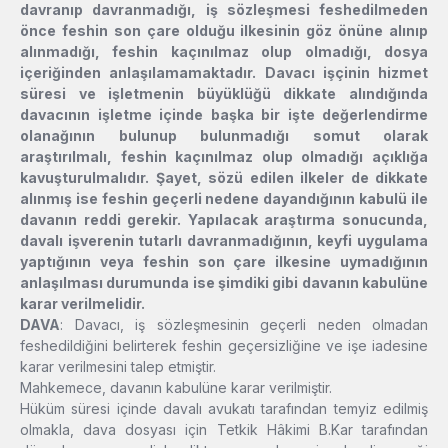
davranıp davranmadığı, iş sözleşmesi feshedilmeden
önce feshin son çare olduğu ilkesinin göz önüne alınıp
alınmadığı, feshin kaçınılmaz olup olmadığı, dosya
içeriğinden anlaşılamamaktadır. Davacı işçinin hizmet
süresi ve işletmenin büyüklüğü dikkate alındığında
davacının işletme içinde başka bir işte değerlendirme
olanağının bulunup bulunmadığı somut olarak
araştırılmalı, feshin kaçınılmaz olup olmadığı açıklığa
kavuşturulmalıdır. Şayet, sözü edilen ilkeler de dikkate
alınmış ise feshin geçerli nedene dayandığının kabulü ile
davanın reddi gerekir. Yapılacak araştırma sonucunda,
davalı işverenin tutarlı davranmadığının, keyfi uygulama
yaptığının veya feshin son çare ilkesine uymadığının
anlaşılması durumunda ise şimdiki gibi davanın kabulüne
karar verilmelidir.
DAVA
: Davacı, iş sözleşmesinin geçerli neden olmadan
feshedildiğini belirterek feshin geçersizliğine ve işe iadesine
karar verilmesini talep etmiştir.
Mahkemece, davanın kabulüne karar verilmiştir.
Hüküm süresi içinde davalı avukatı tarafından temyiz edilmiş
olmakla, dava dosyası için Tetkik Hâkimi B.Kar tarafından