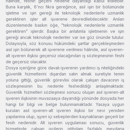
hâlinde, feshin geçerli nedene dayandığı kabul edilebilir.
Buna karşılık, 6'ncı fıkra gereğince, asıl işin bir bölümünde
işletme ve işin gereği ile teknolojik nedenlerle uzmanlık
gerektiren işler alt işverene devredilebilecektir. Anılan
düzenlemede baskın öğe, "teknolojik nedenlerle uzmanlık
gerektiren" işlerdir. Başka bir anlatımla işletmenin ve işin
gereği ancak teknolojik nedenler var ise göz önünde tutulur.
Dolayısıyla, söz konusu hükümdeki şartlar gerçekleşmeden
asıl işin bölünerek alt işverene verilmesi hâlinde, asıl işveren-
alt işveren ilişkisi geçersiz olacağından iş sözleşmesinin feshi
de geçersiz olacaktır.
Dosya içeriğine göre davalı işverenin yardımcı iş niteliğindeki
güvenlik hizmetlerini dışardan satın almak suretiyle temin
yoluna gittiği, güvenlik görevlisi olarak çalışan davacının iş
sözleşmesinin bu nedenle feshedildiği anlaşılmaktadır.
Güvenlik hizmetleri sözleşmesi sonucu oluşan asıl işveren-alt
işveren ilişkisinin muvazaaya dayandığı yönünde dosyada her
hangi bir bilgi ve belge bulunmamaktadır. Yasaya uygun
kurulan asıl işveren-alt işveren ilişkisi bir nevi yeniden
yapılanma olup, işyeri içi sebeplerden kaynaklanan geçerli bir
fesih nedenidir. Alt işveren uygulaması sonucu, güvenlik
hizmetinde çalışan işçilerin istihdam fazlalığı meydana