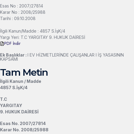
Esas No : 2007/27814
Karar No : 2008/25988
Tarihi : 09.10.2008
İlgili Kanun/Madde : 4857 S.İşK/4
Yargı Yeri: T.C YARGITAY 9. HUKUK DAİRESİ
PDF İndir
Ek Başlıklar :
l EV HİZMETLERİNDE ÇALIŞANLAR l İŞ YASASININ
KAPSAMI
Tam Metin
İlgili Kanun / Madde
4857 S.İşK/4
T.C
YARGITAY
9. HUKUK DAİRESİ
Esas No. 2007/27814
Karar No. 2008/25988