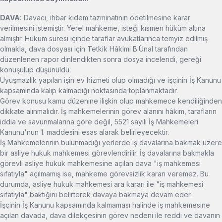
DAVA:
Davacı, ihbar kıdem tazminatının ödetilmesine karar
verilmesini istemiştir. Yerel mahkeme, isteği kısmen hüküm altına
almıştır. Hüküm süresi içinde taraflar avukatlarınca temyiz edilmiş
olmakla, dava dosyası için Tetkik Hâkimi B.Ünal tarafından
düzenlenen rapor dinlendikten sonra dosya incelendi, gereği
konuşulup düşünüldü:
Uyuşmazlık yapılan işin ev hizmeti olup olmadığı ve işçinin İş Kanunu
kapsamında kalıp kalmadığı noktasında toplanmaktadır.
Görev konusu kamu düzenine ilişkin olup mahkemece kendiliğinden
dikkate alınmalıdır. İş mahkemelerinin görev alanını hâkim, tarafların
iddia ve savunmalarına göre değil, 5521 sayılı İş Mahkemeleri
Kanunu'nun 1. maddesini esas alarak belirleyecektir.
İş Mahkemelerinin bulunmadığı yerlerde iş davalarına bakmak üzere
bir asliye hukuk mahkemesi görevlendirilir. İş davalarına bakmakla
görevli asliye hukuk mahkemesine açılan dava "iş mahkemesi
sıfatıyla" açılmamış ise, mahkeme görevsizlik kararı veremez. Bu
durumda, asliye hukuk mahkemesi ara kararı ile "iş mahkemesi
sıfatıyla" baktığını belirterek davaya bakmaya devam eder.
İşçinin İş Kanunu kapsamında kalmaması halinde iş mahkemesine
açılan davada, dava dilekçesinin görev nedeni ile reddi ve davanın