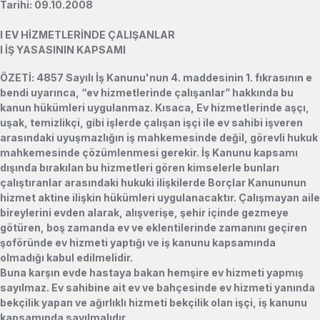
Tarihi: 09.10.2008
l
EV HİZMETLERİNDE ÇALIŞANLAR
l
İŞ YASASININ KAPSAMI
ÖZETİ: 4857 Sayılı İş Kanunu'nun 4. maddesinin 1. fıkrasının e
bendi uyarınca, “ev hizmetlerinde çalışanlar” hakkında bu
kanun hükümleri uygulanmaz. Kısaca, Ev hizmetlerinde aşçı,
uşak, temizlikçi, gibi işlerde çalışan işçi ile ev sahibi işveren
arasındaki uyuşmazlığın iş mahkemesinde değil, görevli hukuk
mahkemesinde çözümlenmesi gerekir. İş Kanunu kapsamı
dışında bırakılan bu hizmetleri gören kimselerle bunları
çalıştıranlar arasındaki hukuki ilişkilerde Borçlar Kanununun
hizmet aktine ilişkin hükümleri uygulanacaktır. Çalışmayan aile
bireylerini evden alarak, alışverişe, şehir içinde gezmeye
götüren, boş zamanda ev ve eklentilerinde zamanını geçiren
şoföründe ev hizmeti yaptığı ve iş kanunu kapsamında
olmadığı kabul edilmelidir.
Buna karşın evde hastaya bakan hemşire ev hizmeti yapmış
sayılmaz. Ev sahibine ait ev ve bahçesinde ev hizmeti yanında
bekçilik yapan ve ağırlıklı hizmeti bekçilik olan işçi, iş kanunu
kapsamında sayılmalıdır.