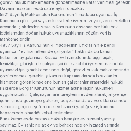
görevli hukuk mahkemesine gönderilmesine karar verilmesi gerekir.
Davanın esastan reddi usule aykırı olacaktır.
5521 Sayılı İş Mahkemeleri Kanunu'nun 1. maddesi uyarınca İş
Kanununa göre işçi sayılan kimselerle işveren veya işveren vekilleri
arasında iş akdinden veya iş Kanununa dayanan her türlü hak
iddialarından doğan hukuk uyuşmazlıklarının çözüm yeri iş
mahkemeleridir.
4857 Sayılı İş Kanunu'nun 4. maddesinin 1. fıkrasının e bendi
uyarınca, "ev hizmetlerinde çalışanlar" hakkında bu kanun
hükümleri uygulanmaz. Kısaca, Ev hizmetlerinde aşçı, uşak,
temizlikçi, gibi işlerde çalışan işçi ile ev sahibi işveren arasındaki
uyuşmazlığın iş mahkemesinde değil, görevli hukuk mahkemesinde
çözümlenmesi gerekir. İş Kanunu kapsamı dışında bırakılan bu
hizmetleri gören kimselerle bunları çalıştıranlar arasındaki hukuki
ilişkilerde Borçlar Kanununun hizmet aktine ilişkin hükümleri
uygulanacaktır. Çalışmayan aile bireylerini evden alarak, alışverişe,
şehir içinde gezmeye götüren, boş zamanda ev ve eklentilerinde
zamanını geçiren şoföründe ev hizmeti yaptığı ve iş kanunu
kapsamında olmadığı kabul edilmelidir.
Buna karşın evde hastaya bakan hemşire ev hizmeti yapmış
sayılmaz. Ev sahibine ait ev ve bahçesinde ev hizmeti yanında