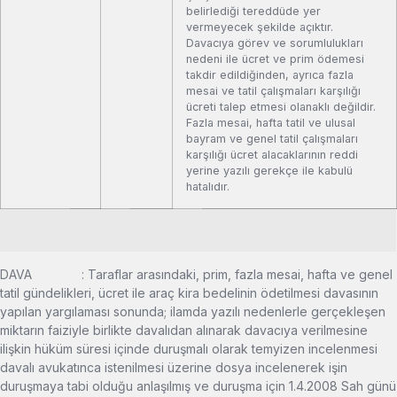
belirlediği tereddüde yer
vermeyecek şekilde açıktır.
Davacıya görev ve sorumlulukları
nedeni ile ücret ve prim ödemesi
takdir edildiğinden, ayrıca fazla
mesai ve tatil çalışmaları karşılığı
ücreti talep etmesi olanaklı değildir.
Fazla mesai, hafta tatil ve ulusal
bayram ve genel tatil çalışmaları
karşılığı ücret alacaklarının reddi
yerine yazılı gerekçe ile kabulü
hatalıdır.
DAVA : Taraflar arasındaki, prim, fazla mesai, hafta ve genel
tatil gündelikleri, ücret ile araç kira bedelinin ödetilmesi davasının
yapılan yargılaması sonunda; ilamda yazılı nedenlerle gerçekleşen
miktarın faiziyle birlikte davalıdan alınarak davacıya verilmesine
ilişkin hüküm süresi içinde duruşmalı olarak temyizen incelenmesi
davalı avukatınca istenilmesi üzerine dosya incelenerek işin
duruşmaya tabi olduğu anlaşılmış ve duruşma için 1.4.2008 Sah günü