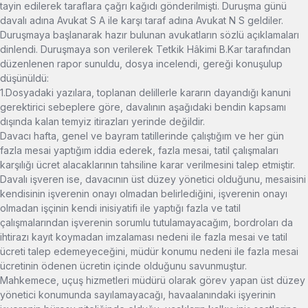
tayin edilerek taraflara çağrı kağıdı gönderilmişti. Duruşma günü
davalı adına Avukat S A ile karşı taraf adına Avukat N S geldiler.
Duruşmaya başlanarak hazır bulunan avukatların sözlü açıklamaları
dinlendi. Duruşmaya son verilerek Tetkik Hâkimi B.Kar tarafından
düzenlenen rapor sunuldu, dosya incelendi, gereği konuşulup
düşünüldü:
1.Dosyadaki yazılara, toplanan delillerle kararın dayandığı kanuni
gerektirici sebeplere göre, davalının aşağıdaki bendin kapsamı
dışında kalan temyiz itirazları yerinde değildir.
Davacı hafta, genel ve bayram tatillerinde çalıştığım ve her gün
fazla mesai yaptığım iddia ederek, fazla mesai, tatil çalışmaları
karşılığı ücret alacaklarının tahsiline karar verilmesini talep etmiştir.
Davalı işveren ise, davacının üst düzey yönetici olduğunu, mesaisini
kendisinin işverenin onayı olmadan belirlediğini, işverenin onayı
olmadan işçinin kendi inisiyatifi ile yaptığı fazla ve tatil
çalışmalarından işverenin sorumlu tutulamayacağım, bordroları da
ihtirazı kayıt koymadan imzalaması nedeni ile fazla mesai ve tatil
ücreti talep edemeyeceğini, müdür konumu nedeni ile fazla mesai
ücretinin ödenen ücretin içinde olduğunu savunmuştur.
Mahkemece, uçuş hizmetleri müdürü olarak görev yapan üst düzey
yönetici konumunda sayılamayacağı, havaalanındaki işyerinin