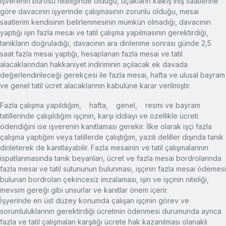
işverenin bürosu niteliğinde olduğu, uçakların kalkış iniş saatlerine
göre davacının işyerinde çalışmasının zorunlu olduğu, mesai
saatlerim kendisinin belirlenmesinin mümkün olmadığı, davacının
yaptığı işin fazla mesai ve tatil çalışma yapılmasının gerektirdiği,
tanıkların doğruladığı, davacının ara dinlenme sonrası günde 2,5
saat fazla mesai yaptığı, hesaplanan fazla mesai ve tatil
alacaklarından hakkaniyet indiriminin açılacak ek davada
değerlendirileceği gerekçesi ile fazla mesai, hafta ve ulusal bayram
ve genel tatil ücret alacaklarının kabulüne karar verilmiştir.
Fazla çalışma yapıldığım, hafta, genel, resmi ve bayram
tatillerinde çalışıldığım işçinin, karşı iddiayı ve özellikle ücreti
ödendiğini ise işverenin kanıtlaması gerekir. İlke olarak işçi fazla
çalışma yaptığım veya tatillerde çalıştığım, yazılı deliller dışında tanık
dinleterek de kanıtlayabilir. Fazla mesainin ve tatil çalışmalarının
ispatlanmasında tanık beyanları, ücret ve fazla mesai bordrolarında
fazla mesai ve tatil sütununun bulunması, işçinin fazla mesai ödemesi
bulunan bordroları çekincesiz imzalaması, işin ve işçinin niteliği,
mevsim gereği gibi unsurlar ve kanıtlar önem içerir.
İşyerinde en üst düzey konumda çalışan işçinin görev ve
sorumluluklarının gerektirdiği ücretinin ödenmesi durumunda ayrıca
fazla ve tatil çalışmaları karşılığı ücrete hak kazanılması olanaklı