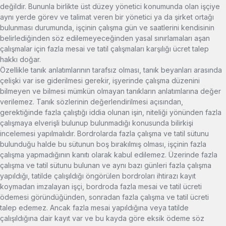
değildir. Bununla birlikte üst düzey yönetici konumunda olan işçiye
aynı yerde görev ve talimat veren bir yönetici ya da şirket ortağı
bulunması durumunda, işçinin çalışma gün ve saatlerini kendisinin
belirlediğinden söz edilemeyeceğinden yasal sınırlamaları aşan
çalışmalar için fazla mesai ve tatil çalışmaları karşılığı ücret talep
hakkı doğar.
Özellikle tanık anlatımlarının tarafsız olması, tanık beyanları arasında
çelişki var ise giderilmesi gerekir, işyerinde çalışma düzenini
bilmeyen ve bilmesi mümkün olmayan tanıkların anlatımlarına değer
verilemez. Tanık sözlerinin değerlendirilmesi açısından,
gerektiğinde fazla çalıştığı iddia olunan işin, niteliği yönünden fazla
çalışmaya elverişli bulunup bulunmadığı konusunda bilirkişi
incelemesi yapılmalıdır. Bordrolarda fazla çalışma ve tatil sütunu
bulunduğu halde bu sütunun boş bırakılmış olması, işçinin fazla
çalışma yapmadığının kanıtı olarak kabul edilemez. Üzerinde fazla
çalışma ve tatil sütunu bulunan ve aynı bazı günleri fazla çalışma
yapıldığı, tatilde çalışıldığı öngörülen bordroları ihtirazı kayıt
koymadan imzalayan işçi, bordroda fazla mesai ve tatil ücreti
ödemesi göründüğünden, sonradan fazla çalışma ve tatil ücreti
talep edemez. Ancak fazla mesai yapıldığına veya tatilde
çalışıldığına dair kayıt var ve bu kayda göre eksik ödeme söz