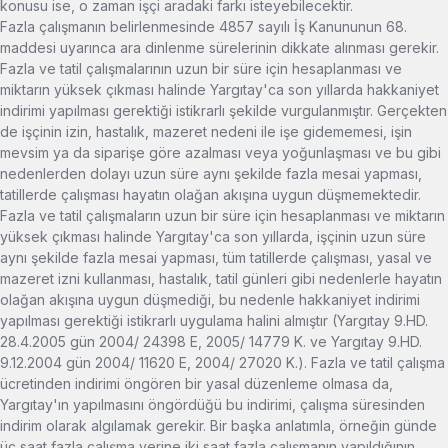
konusu ise, o zaman işçi aradaki farkı isteyebilecektir.
Fazla çalışmanın belirlenmesinde 4857 sayılı İş Kanununun 68.
maddesi uyarınca ara dinlenme sürelerinin dikkate alınması gerekir.
Fazla ve tatil çalışmalarının uzun bir süre için hesaplanması ve
miktarın yüksek çıkması halinde Yargıtay'ca son yıllarda hakkaniyet
indirimi yapılması gerektiği istikrarlı şekilde vurgulanmıştır. Gerçekten
de işçinin izin, hastalık, mazeret nedeni ile işe gidememesi, işin
mevsim ya da siparişe göre azalması veya yoğunlaşması ve bu gibi
nedenlerden dolayı uzun süre aynı şekilde fazla mesai yapması,
tatillerde çalışması hayatın olağan akışına uygun düşmemektedir.
Fazla ve tatil çalışmaların uzun bir süre için hesaplanması ve miktarın
yüksek çıkması halinde Yargıtay'ca son yıllarda, işçinin uzun süre
aynı şekilde fazla mesai yapması, tüm tatillerde çalışması, yasal ve
mazeret izni kullanması, hastalık, tatil günleri gibi nedenlerle hayatın
olağan akışına uygun düşmediği, bu nedenle hakkaniyet indirimi
yapılması gerektiği istikrarlı uygulama halini almıştır (Yargıtay 9.HD.
28.4.2005 gün 2004/ 24398 E, 2005/ 14779 K. ve Yargıtay 9.HD.
9.12.2004 gün 2004/ 11620 E, 2004/ 27020 K.). Fazla ve tatil çalışma
ücretinden indirimi öngören bir yasal düzenleme olmasa da,
Yargıtay'ın yapılmasını öngördüğü bu indirimi, çalışma süresinden
indirim olarak algılamak gerekir. Bir başka anlatımla, örneğin günde
üç saat fazla çalışma yerine iki saat fazla çalışmanın yapıldığının