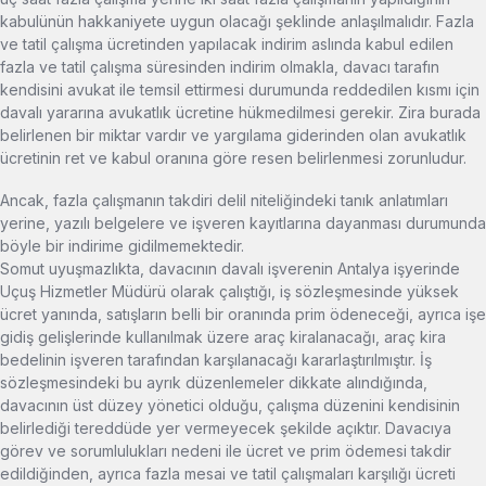
kabulünün hakkaniyete uygun olacağı şeklinde anlaşılmalıdır. Fazla
ve tatil çalışma ücretinden yapılacak indirim aslında kabul edilen
fazla ve tatil çalışma süresinden indirim olmakla, davacı tarafın
kendisini avukat ile temsil ettirmesi durumunda reddedilen kısmı için
davalı yararına avukatlık ücretine hükmedilmesi gerekir. Zira burada
belirlenen bir miktar vardır ve yargılama giderinden olan avukatlık
ücretinin ret ve kabul oranına göre resen belirlenmesi zorunludur.
Ancak, fazla çalışmanın takdiri delil niteliğindeki tanık anlatımları
yerine, yazılı belgelere ve işveren kayıtlarına dayanması durumunda
böyle bir indirime gidilmemektedir.
Somut uyuşmazlıkta, davacının davalı işverenin Antalya işyerinde
Uçuş Hizmetler Müdürü olarak çalıştığı, iş sözleşmesinde yüksek
ücret yanında, satışların belli bir oranında prim ödeneceği, ayrıca işe
gidiş gelişlerinde kullanılmak üzere araç kiralanacağı, araç kira
bedelinin işveren tarafından karşılanacağı kararlaştırılmıştır. İş
sözleşmesindeki bu ayrık düzenlemeler dikkate alındığında,
davacının üst düzey yönetici olduğu, çalışma düzenini kendisinin
belirlediği tereddüde yer vermeyecek şekilde açıktır. Davacıya
görev ve sorumlulukları nedeni ile ücret ve prim ödemesi takdir
edildiğinden, ayrıca fazla mesai ve tatil çalışmaları karşılığı ücreti