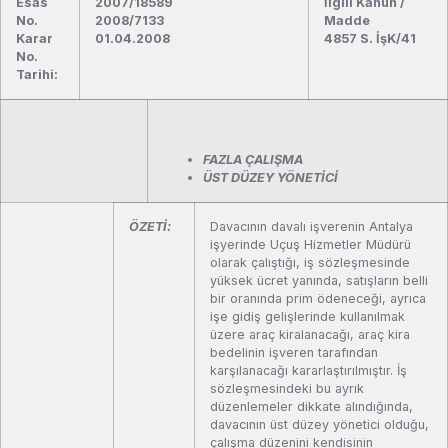
Esas
2007/18589
İlgili Kanun /
No.
2008/7133
Madde
Karar
01.04.2008
4857 S. İşK/41
No.
Tarihi:
FAZLA ÇALIŞMA
ÜST DÜZEY YÖNETİCİ
ÖZETİ:
Davacının davalı işverenin Antalya
işyerinde Uçuş Hizmetler Müdürü
olarak çalıştığı, iş sözleşmesinde
yüksek ücret yanında, satışların belli
bir oranında prim ödeneceği, ayrıca
işe gidiş gelişlerinde kullanılmak
üzere araç kiralanacağı, araç kira
bedelinin işveren tarafından
karşılanacağı kararlaştırılmıştır. İş
sözleşmesindeki bu ayrık
düzenlemeler dikkate alındığında,
davacının üst düzey yönetici olduğu,
çalışma düzenini kendisinin