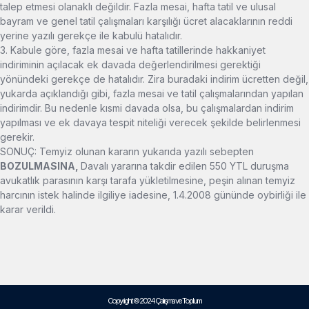
talep etmesi olanaklı değildir. Fazla mesai, hafta tatil ve ulusal
bayram ve genel tatil çalışmaları karşılığı ücret alacaklarının reddi
yerine yazılı gerekçe ile kabulü hatalıdır.
3. Kabule göre, fazla mesai ve hafta tatillerinde hakkaniyet
indiriminin açılacak ek davada değerlendirilmesi gerektiği
yönündeki gerekçe de hatalıdır. Zira buradaki indirim ücretten değil,
yukarda açıklandığı gibi, fazla mesai ve tatil çalışmalarından yapılan
indirimdir. Bu nedenle kısmi davada olsa, bu çalışmalardan indirim
yapılması ve ek davaya tespit niteliği verecek şekilde belirlenmesi
gerekir.
SONUÇ: Temyiz olunan kararın yukarıda yazılı sebepten
BOZULMASINA,
Davalı yararına takdir edilen 550 YTL duruşma
avukatlık parasının karşı tarafa yükletilmesine, peşin alınan temyiz
harcının istek halinde ilgiliye iadesine, 1.4.2008 gününde oybirliği ile
karar verildi.
Copyright © 2024 Çalışma ve Toplum