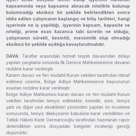
kapsamında veya kapsama alınacak nitelikte bulunup
bulunmadığı eksiksiz bir şekilde belirlendikten sonra
iddia edilen çalışmanın başlangıç ve bitiş tarihleri, hangi
işyerinde ne iş yapıldığı, işyerinin kapsam, kapasite ve
niteliği, prime esas kazanca tabi ücretin ne olduğu,
çalışmanın sürekli, kesintili, mevsimlik olup olmadığı
eksiksiz bir şekilde açıklığa kavuşturulmalıdır.
DAVA:
Taraflar arasındaki hizmet tespiti davasından dolayı
yapılan yargılama sonunda İlk Derece Mahkemesince davanın
reddine karar verilmiştir.
Kararın davacı ve feri müdahil Kurum vekilleri tarafından istinaf
edilmesi üzerine, Bölge Adliye Mahkemesince başvurunun
esastan reddine karar verilmiştir.
Bölge Adliye Mahkemesi kararı davacı ve feri müdahil Kurum
vekilleri tarafından temyiz edilmekle; kesinlik, süre, temyiz
şartı ve diğer usul eksiklikleri yönünden yapılan ön inceleme
sonucunda, temyiz dilekçesinin kabulüne karar verildikten ve
Tetkik Hâkimi Kadir Dermancıoğlu tarafından hazırlanan rapor
dinlendikten sonra dosyadaki belgeler incelenip gereği
düşünüldü: