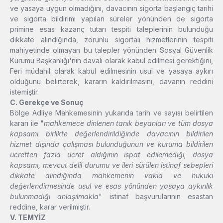
ve yasaya uygun olmadığını, davacının sigorta başlangıç tarihi
ve sigorta bildirimi yapılan süreler yönünden de sigorta
primine esas kazanç tutarı tespiti taleplerinin bulunduğu
dikkate alındığında, zorunlu sigortalı hizmetlerinin tespiti
mahiyetinde olmayan bu talepler yönünden Sosyal Güvenlik
Kurumu Başkanlığı'nın davalı olarak kabul edilmesi gerektiğini,
Feri müdahil olarak kabul edilmesinin usul ve yasaya aykırı
olduğunu belirterek, kararın kaldırılmasını, davanın reddini
istemiştir.
C. Gerekçe ve Sonuç
Bölge Adliye Mahkemesinin yukarıda tarih ve sayısı belirtilen
kararı ile "
mahkemece dinlenen tanık beyanları ve tüm dosya
kapsamı birlikte değerlendirildiğinde davacının bildirilen
hizmet dışında çalışması bulunduğunun ve kuruma bildirilen
ücretten fazla ücret aldığının ispat edilemediği, dosya
kapsamı, mevcut delil durumu ve ileri sürülen istinaf sebepleri
dikkate alındığında mahkemenin vakıa ve hukuki
değerlendirmesinde usul ve esas yönünden yasaya aykırılık
bulunmadığı anlaşılmakla
" istinaf başvurularının esastan
reddine, karar verilmiştir.
V. TEMYİZ