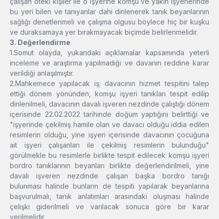
çalışan öteki kişiler ile o işyerine komşu ve yakın işyerlerinde
bu yeri bilen ve tanıyanlar dahi dinlenerek tanık beyanlarının
sağlığı denetlenmeli ve çalışma olgusu böylece hiç bir kuşku
ve duraksamaya yer bırakmayacak biçimde belirlenmelidir.
3. Değerlendirme
1.Somut olayda, yukarıdaki açıklamalar kapsamında yeterli
inceleme ve araştırma yapılmadığı ve davanın reddine karar
verildiği anlaşılmıştır.
2.Mahkemece yapılacak iş; davacının hizmet tespitini talep
ettiği dönem yönünden, komşu işyeri tanıkları tespit edilip
dinlenilmeli, davacının davalı işveren nezdinde çalıştığı dönem
içerisinde 22.02.2022 tarihinde doğum yaptığını belirttiği ve
"işyerinde çekilmiş hamile olan ve davacı olduğu iddia edilen
resimlerin olduğu, yine işyeri içerisinde davacının çocuğuna
ait işyeri çalışanları ile çekilmiş resimlerin bulunduğu"
görülmekle bu resimlerle birlikte tespit edilecek komşu işyeri
bordro tanıklarının beyanları birlikte değerlendirilmeli, yine
davalı işveren nezdinde çalışan başka bordro tanığı
bulunması halinde bunların de tespiti yapılarak beyanlarına
başvurulmalı, tanık anlatımları arasındaki oluşması halinde
çelişki giderilmeli ve varılacak sonuca göre bir karar
verilmelidir.