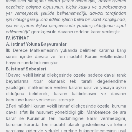
mesaisinin olduğunu ispata yeterli olmadığını, davalı işveren
nezdinde çalışma olgusunun, hiçbir kuşku ve duraksamaya
yer vermeyecek şekilde belirlenemediği, davacı tarafından
işin niteliği gereği icra edilen işlerin belirli bir ücret karşılığında,
işçi ve işveren ilişkisi çerçevesinde yapılmış olduğunun ispat
edilemediği"
gerekçesi ile
davanın reddine karar verilmiştir.
IV. İSTİNAF
A. İstinaf Yoluna Başvuranlar
İlk Derece Mahkemesinin yukarıda belirtilen kararına karşı
süresi içinde davacı ve feri müdahil Kurum vekilleriistinaf
başvurusunda bulunmuştur.
B. İstinaf Sebepleri
1.Davacı vekili istinaf dilekçesinde özetle; sadece davalı tanık
beyanlarına itibar olunarak tek taraflı değerlendirme
yapıldığını, mahkemece verilen kararın usul ve yasaya aykırı
olduğunu belirterek, kararın kaldırılmasını ve davanın
kabulüne karar verilmesini istemiştir.
2.Feri müdahil kurum vekili istinaf dilekçesinde özetle; kuruma
davalı sıfatı ile husumet yöneltildiği gibi Mahkemece de ara
karar ile Kurum'un feri müdahilliğine karar verilmediğini,
kurumun kararda feri müdahil olarak gösterilmesi ve lehine
yargılama gideriyle vekalet ücretine hükmedilmemesinin usul