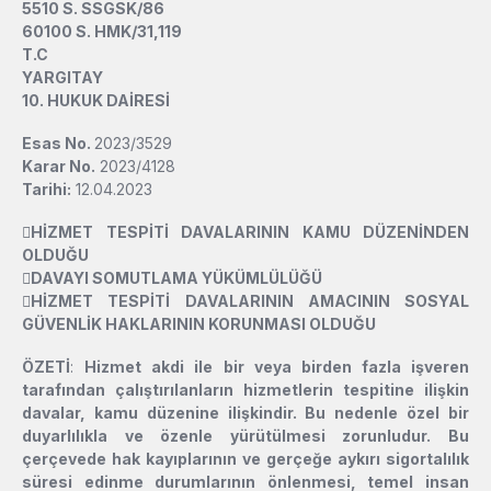
5510 S. SSGSK/86
60100 S. HMK/31,119
T.C
YARGITAY
10. HUKUK DAİRESİ
Esas No.
2023/3529
Karar No.
2023/4128
Tarihi:
12.04.2023

HİZMET TESPİTİ DAVALARININ KAMU DÜZENİNDEN
OLDUĞU

DAVAYI SOMUTLAMA YÜKÜMLÜLÜĞÜ

HİZMET TESPİTİ DAVALARININ AMACININ SOSYAL
GÜVENLİK HAKLARININ KORUNMASI OLDUĞU
ÖZETİ
:
Hizmet akdi ile bir veya birden fazla işveren
tarafından çalıştırılanların hizmetlerin tespitine ilişkin
davalar, kamu düzenine ilişkindir. Bu nedenle özel bir
duyarlılıkla ve özenle yürütülmesi zorunludur. Bu
çerçevede hak kayıplarının ve gerçeğe aykırı sigortalılık
süresi edinme durumlarının önlenmesi, temel insan