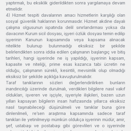
yaptırmalı, bu eksiklik giderildikten sonra yargılamaya devam
etmelidir.
4) Hizmet tespiti davalarının amacı hizmetlerin karşılığı olan
sosyal güvenlik haklarının korunmasıdır. Hizmet akdine dayalı
çalışma olgusunun ispatında delil sınırlandırması yoksa da
davacının Kurum sicil dosyası, işyeri özlük dosyası temin edilip
işyerinin Kanunun kapsamında veya kapsama alınacak
nitelikte bulunup bulunmadığı eksiksiz bir şekilde
belirlendikten sonra iddia edilen çalışmanın başlangıç ve bitiş
tarihleri, hangi işyerinde ne iş yapıldığı, işyerinin kapsam,
kapasite ve niteliği, prime esas kazanca tabi ücretin ne
olduğu, çalışmanın sürekli, kesintili, mevsimlik olup olmadığı
eksiksiz bir şekilde açıklığa kavuşturulmalıdır.
Taraf tanıklarının sözleri değerlendirilirken bunların
inandırıcılığı üzerinde durulmalı, verdikleri bilgilere nasıl vakıf
oldukları, işveren ve işçiyle, işyeriyle ilişkileri, bazen uzun
yılları kapsayan bilgilerin insan hafızasında yıllarca eksiksiz
nasıl taşınabileceği düşünülmeli ve tanıklar buna göre
dinlenilmeli, re’sen araştırma kapsamında sadece taraf
tanıkları ile yetinilmeyip mümkün oldukça işyerinin müdür, amir,
şef, ustabaşı ve postabaşı gibi görevlileri ve o işyerinde