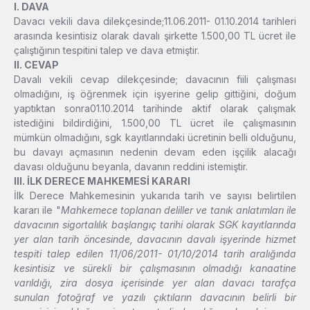
I. DAVA
Davacı vekili dava dilekçesinde;11.06.2011- 01.10.2014 tarihleri
arasında kesintisiz olarak davalı şirkette 1.500,00 TL ücret ile
çalıştığının tespitini talep ve dava etmiştir.
II. CEVAP
Davalı vekili cevap dilekçesinde; davacının fiili çalışması
olmadığını, iş öğrenmek için işyerine gelip gittiğini, doğum
yaptıktan sonra01.10.2014 tarihinde aktif olarak çalışmak
istediğini bildirdiğini, 1.500,00 TL ücret ile çalışmasının
mümkün olmadığını, sgk kayıtlarındaki ücretinin belli olduğunu,
bu davayı açmasının nedenin devam eden işçilik alacağı
davası olduğunu beyanla, davanın reddini istemiştir.
III. İLK DERECE MAHKEMESİ KARARI
İlk Derece Mahkemesinin yukarıda tarih ve sayısı belirtilen
kararı ile "
Mahkemece toplanan deliller ve tanık anlatımları ile
davacının sigortalılık başlangıç tarihi olarak SGK kayıtlarında
yer alan tarih öncesinde, davacının davalı işyerinde hizmet
tespiti talep edilen 11/06/2011- 01/10/2014 tarih aralığında
kesintisiz ve sürekli bir çalışmasının olmadığı kanaatine
varıldığı, zira dosya içerisinde yer alan davacı tarafça
sunulan fotoğraf ve yazılı çıktıların davacının belirli bir