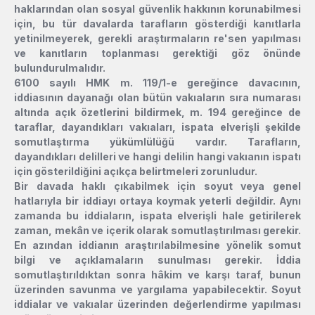
haklarından olan sosyal güvenlik hakkının korunabilmesi
için, bu tür davalarda tarafların gösterdiği kanıtlarla
yetinilmeyerek, gerekli araştırmaların re'sen yapılması
ve kanıtların toplanması gerektiği göz önünde
bulundurulmalıdır.
6100 sayılı HMK m. 119/1-e gereğince davacının,
iddiasının dayanağı olan bütün vakıaların sıra numarası
altında açık özetlerini bildirmek, m. 194 gereğince de
taraflar, dayandıkları vakıaları, ispata elverişli şekilde
somutlaştırma yükümlülüğü vardır. Tarafların,
dayandıkları delilleri ve hangi delilin hangi vakıanın ispatı
için gösterildiğini açıkça belirtmeleri zorunludur.
Bir davada haklı çıkabilmek için soyut veya genel
hatlarıyla bir iddiayı ortaya koymak yeterli değildir. Aynı
zamanda bu iddiaların, ispata elverişli hale getirilerek
zaman, mekân ve içerik olarak somutlaştırılması gerekir.
En azından iddianın araştırılabilmesine yönelik somut
bilgi ve açıklamaların sunulması gerekir. İddia
somutlaştırıldıktan sonra hâkim ve karşı taraf, bunun
üzerinden savunma ve yargılama yapabilecektir. Soyut
iddialar ve vakıalar üzerinden değerlendirme yapılması