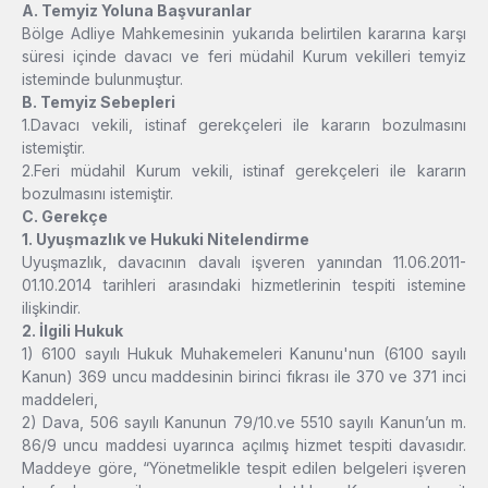
A. Temyiz Yoluna Başvuranlar
Bölge Adliye Mahkemesinin yukarıda belirtilen kararına karşı
süresi içinde davacı ve feri müdahil Kurum vekilleri temyiz
isteminde bulunmuştur.
B. Temyiz Sebepleri
1.Davacı vekili, istinaf gerekçeleri ile kararın bozulmasını
istemiştir.
2.Feri müdahil Kurum vekili, istinaf gerekçeleri ile kararın
bozulmasını istemiştir.
C. Gerekçe
1. Uyuşmazlık ve Hukuki Nitelendirme
Uyuşmazlık, davacının davalı işveren yanından 11.06.2011-
01.10.2014 tarihleri arasındaki hizmetlerinin tespiti istemine
ilişkindir.
2. İlgili Hukuk
1) 6100 sayılı Hukuk Muhakemeleri Kanunu'nun (6100 sayılı
Kanun) 369 uncu maddesinin birinci fıkrası ile 370 ve 371 inci
maddeleri,
2) Dava, 506 sayılı Kanunun 79/10.ve 5510 sayılı Kanun’un m.
86/9 uncu maddesi uyarınca açılmış hizmet tespiti davasıdır.
Maddeye göre, “Yönetmelikle tespit edilen belgeleri işveren