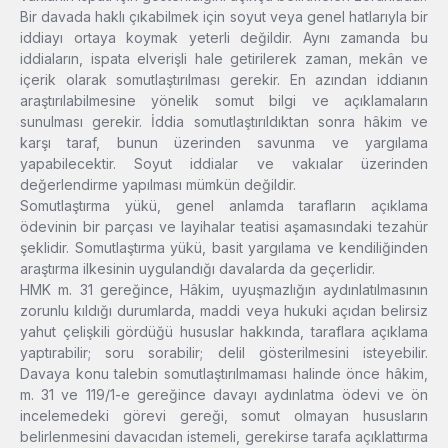
Bir davada haklı çıkabilmek için soyut veya genel hatlarıyla bir
iddiayı ortaya koymak yeterli değildir. Aynı zamanda bu
iddiaların, ispata elverişli hale getirilerek zaman, mekân ve
içerik olarak somutlaştırılması gerekir. En azından iddianın
araştırılabilmesine yönelik somut bilgi ve açıklamaların
sunulması gerekir. İddia somutlaştırıldıktan sonra hâkim ve
karşı taraf, bunun üzerinden savunma ve yargılama
yapabilecektir. Soyut iddialar ve vakıalar üzerinden
değerlendirme yapılması mümkün değildir.
Somutlaştırma yükü, genel anlamda tarafların açıklama
ödevinin bir parçası ve layihalar teatisi aşamasındaki tezahür
şeklidir. Somutlaştırma yükü, basit yargılama ve kendiliğinden
araştırma ilkesinin uygulandığı davalarda da geçerlidir.
HMK m. 31 gereğince, Hâkim, uyuşmazlığın aydınlatılmasının
zorunlu kıldığı durumlarda, maddi veya hukuki açıdan belirsiz
yahut çelişkili gördüğü hususlar hakkında, taraflara açıklama
yaptırabilir; soru sorabilir; delil gösterilmesini isteyebilir.
Davaya konu talebin somutlaştırılmaması halinde önce hâkim,
m. 31 ve 119/1-e gereğince davayı aydınlatma ödevi ve ön
incelemedeki görevi gereği, somut olmayan hususların
belirlenmesini davacıdan istemeli, gerekirse tarafa açıklattırma