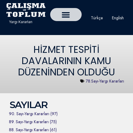
Türkçe
English
Yargı Kararları
Detaylı Yargı Kararı Ara
Çalışma ve Toplum Dergisi
HİZMET TESPİTİ
DAVALARININ KAMU
DÜZENİNDEN OLDUĞU
78.Sayı-Yargı Kararları
SAYILAR
90. Sayı-Yargı Kararları (97)
89. Sayı-Yargı Kararları (75)
88. Sayı-Yargı Kararları (61)