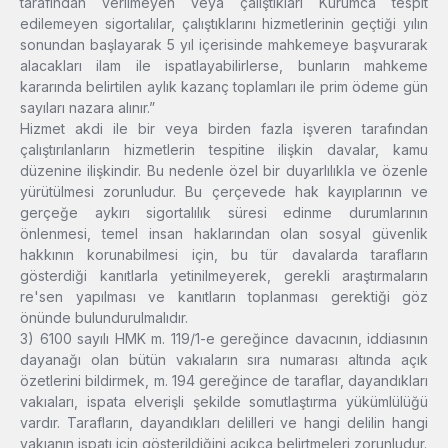
tarafından verilmeyen veya çalıştıkları Kurumca tespit
edilemeyen sigortalılar, çalıştıklarını hizmetlerinin geçtiği yılın
sonundan başlayarak 5 yıl içerisinde mahkemeye başvurarak
alacakları ilam ile ispatlayabilirlerse, bunların mahkeme
kararında belirtilen aylık kazanç toplamları ile prim ödeme gün
sayıları nazara alınır.”
Hizmet akdi ile bir veya birden fazla işveren tarafından
çalıştırılanların hizmetlerin tespitine ilişkin davalar, kamu
düzenine ilişkindir. Bu nedenle özel bir duyarlılıkla ve özenle
yürütülmesi zorunludur. Bu çerçevede hak kayıplarının ve
gerçeğe aykırı sigortalılık süresi edinme durumlarının
önlenmesi, temel insan haklarından olan sosyal güvenlik
hakkının korunabilmesi için, bu tür davalarda tarafların
gösterdiği kanıtlarla yetinilmeyerek, gerekli araştırmaların
re'sen yapılması ve kanıtların toplanması gerektiği göz
önünde bulundurulmalıdır.
3) 6100 sayılı HMK m. 119/1-e gereğince davacının, iddiasının
dayanağı olan bütün vakıaların sıra numarası altında açık
özetlerini bildirmek, m. 194 gereğince de taraflar, dayandıkları
vakıaları, ispata elverişli şekilde somutlaştırma yükümlülüğü
vardır. Tarafların, dayandıkları delilleri ve hangi delilin hangi
vakıanın ispatı için gösterildiğini açıkça belirtmeleri zorunludur.