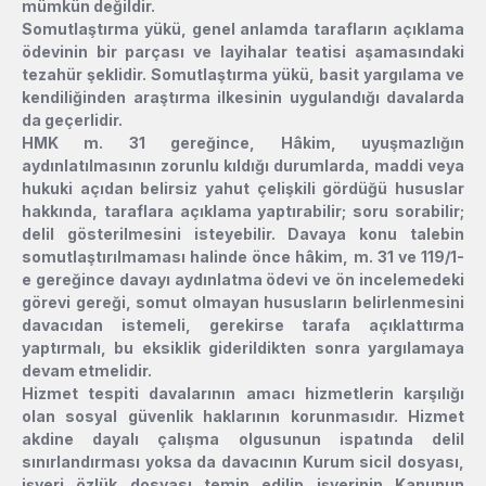
mümkün değildir.
Somutlaştırma yükü, genel anlamda tarafların açıklama
ödevinin bir parçası ve layihalar teatisi aşamasındaki
tezahür şeklidir. Somutlaştırma yükü, basit yargılama ve
kendiliğinden araştırma ilkesinin uygulandığı davalarda
da geçerlidir.
HMK m. 31 gereğince, Hâkim, uyuşmazlığın
aydınlatılmasının zorunlu kıldığı durumlarda, maddi veya
hukuki açıdan belirsiz yahut çelişkili gördüğü hususlar
hakkında, taraflara açıklama yaptırabilir; soru sorabilir;
delil gösterilmesini isteyebilir. Davaya konu talebin
somutlaştırılmaması halinde önce hâkim, m. 31 ve 119/1-
e gereğince davayı aydınlatma ödevi ve ön incelemedeki
görevi gereği, somut olmayan hususların belirlenmesini
davacıdan istemeli, gerekirse tarafa açıklattırma
yaptırmalı, bu eksiklik giderildikten sonra yargılamaya
devam etmelidir.
Hizmet tespiti davalarının amacı hizmetlerin karşılığı
olan sosyal güvenlik haklarının korunmasıdır. Hizmet
akdine dayalı çalışma olgusunun ispatında delil
sınırlandırması yoksa da davacının Kurum sicil dosyası,
işyeri özlük dosyası temin edilip işyerinin Kanunun