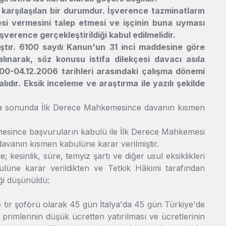
a karşılaşılan bir durumdur. İşverence tazminatların
çesi vermesini talep etmesi ve işçinin buna uyması
şverence gerçekleştirildiği kabul edilmelidir.
ıştır. 6100 sayılı Kanun'un 31 inci maddesine göre
narak, söz konusu istifa dilekçesi davacı asıla
000-04.12.2006 tarihleri arasındaki çalışma dönemi
dır. Eksik inceleme ve araştırma ile yazılı şekilde
lama sonunda İlk Derece Mahkemesince davanın kısmen
kemesince başvuruların kabulü ile İlk Derece Mahkemesi
avanın kısmen kabulüne karar verilmiştir.
 kesinlik, süre, temyiz şartı ve diğer usul eksiklikleri
üne karar verildikten ve Tetkik Hâkimi tarafından
ği düşünüldü:
e tır şoförü olarak 45 gün İtalya'da 45 gün Türkiye'de
a primlerinin düşük ücretten yatırılması ve ücretlerinin