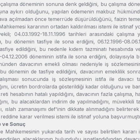
çalışma döneminin sonuna denk geldiğini, bu çalışma dönem
şına aykırı olduğunu, yapılan ödemenin makbuz hükmünde 
ava açılmadan önce temerrüde düşürüldüğünü, faizin temerrüt 
Mahkemesi kararının ortadan kaldırılması istemi ile istinaf
vekili; 04.03.1992-18.11.1996 tarihleri arasındaki çalış
nı, bu dönemin tasfiye ile sona erdiğini, 06.12.1996-08.0
sfiye edildiğini, bu nedenle kıdem tazminatı hesabında ve yı
04.12.2006 döneminin istifa ile sona erdiğini, dolayısıyla 
ünden davacının emekli olması nedeniyle iş sözlemesinin 
 bu dönemin de tasfiye edildiğini, davacının emeklilik son
alışması sonucunda iş sözleşmesinin istifa ile davacı t
nı, ücretin bordrolarda gösterildiği kadar olduğunu ve bank
ücreti hesabının hatalı yapıldığını, davacının fazla çalışma, h
nı, bu alacaklardan indirim de yapılmadığını, müvekkili t
ı, ıslah zamanaşımı def'inin dikkate alınmadığını belirter
reddine karar verilmesi istemi ile istinaf yoluna başvurmuşt
e ve Sonuç
ye Mahkemesinin yukarıda tarih ve sayısı belirtilen karar
lendirilen alacaklarının bulunduğu ispatlandığından davacı i