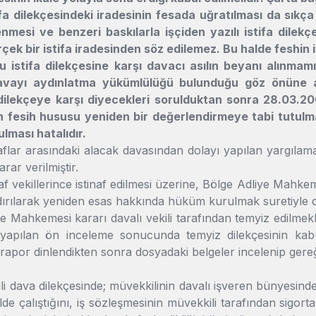
tifa dilekçesindeki iradesinin fesada uğratılması da sıkç
nmesi ve benzeri baskılarla işçiden yazılı istifa dilek
çek bir istifa iradesinden söz edilemez. Bu halde feshin i
 istifa dilekçesine karşı davacı asılın beyanı alınmam
avayı aydınlatma yükümlülüğü bulunduğu göz önüne alı
 dilekçeye karşı diyecekleri sorulduktan sonra 28.03.2
 fesih hususu yeniden bir değerlendirmeye tabi tutulmalı
lması hatalıdır.
aflar arasındaki alacak davasından dolayı yapılan yargı
rar verilmiştir.
af vekillerince istinaf edilmesi üzerine, Bölge Adliye Mah
ırılarak yeniden esas hakkında hüküm kurulmak suretiyle d
e Mahkemesi kararı davalı vekili tarafından temyiz edilmekle;
apılan ön inceleme sonucunda temyiz dilekçesinin kabul
rapor dinlendikten sonra dosyadaki belgeler incelenip gere
li dava dilekçesinde; müvekkilinin davalı işveren bünyesind
lde çalıştığını, iş sözleşmesinin müvekkili tarafından sigort