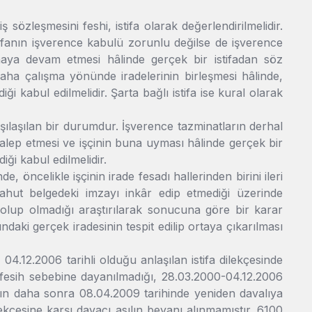
 sözleşmesini feshi, istifa olarak değerlendirilmelidir.
. İstifanın işverence kabulü zorunlu değilse de işverence
maya devam etmesi hâlinde gerçek bir istifadan söz
 daha çalışma yönünde iradelerinin birleşmesi hâlinde,
i kabul edilmelidir. Şarta bağlı istifa ise kural olarak
arşılaşılan bir durumdur. İşverence tazminatların derhal
 talep etmesi ve işçinin buna uyması hâlinde gerçek bir
iği kabul edilmelidir.
nde, öncelikle işçinin irade fesadı hallerinden birini ileri
ahut belgedeki imzayı inkâr edip etmediği üzerinde
p olup olmadığı araştırılarak sonucuna göre bir karar
ndaki gerçek iradesinin tespit edilip ortaya çıkarılması
04.12.2006 tarihli olduğu anlaşılan istifa dilekçesinde
klı fesih sebebine dayanılmadığı, 28.03.2000-04.12.2006
ının daha sonra 08.04.2009 tarihinde yeniden davalıya
lekçesine karşı davacı asılın beyanı alınmamıştır. 6100