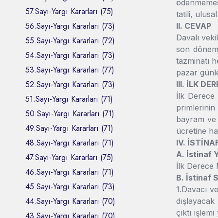
ödenmemesi 
57.Sayı-Yargı Kararları (75)
tatili, ulus
56.Sayı-Yargı Kararları (73)
II. CEVAP
Davalı veki
55.Sayı-Yargı Kararları (72)
son dönem 
54.Sayı-Yargı Kararları (73)
tazminatı h
53.Sayı-Yargı Kararları (77)
pazar günle
52.Sayı-Yargı Kararları (73)
III. İLK 
İlk Derece 
51.Sayı-Yargı Kararları (71)
primlerinin
50.Sayı-Yargı Kararları (71)
bayram ve g
49.Sayı-Yargı Kararları (71)
ücretine ha
48.Sayı-Yargı Kararları (71)
IV. İSTİNA
A. İstinaf
47.Sayı-Yargı Kararları (75)
İlk Derece 
46.Sayı-Yargı Kararları (71)
B. İstinaf 
45.Sayı-Yargı Kararları (73)
1.Davacı ve
44.Sayı-Yargı Kararları (70)
dışlayacak 
çıktı işlem
43.Sayı-Yargı Kararları (70)