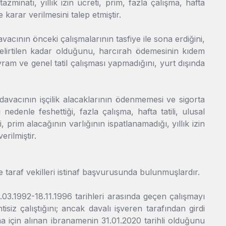
zminatı, yıllık izin ücreti, prim, fazla çalışma, hafta
e karar verilmesini talep etmiştir.
vacının önceki çalışmalarının tasfiye ile sona erdiğini,
belirtilen kadar olduğunu, harcırah ödemesinin kıdem
ram ve genel tatil çalışması yapmadığını, yurt dışında
 davacının işçilik alacaklarının ödenmemesi ve sigorta
nedenle feshettiği, fazla çalışma, hafta tatili, ulusal
, prim alacağının varlığının ispatlanamadığı, yıllık izin
rilmiştir.
e taraf vekilleri istinaf başvurusunda bulunmuşlardır.
.03.1992-18.11.1996 tarihleri arasında geçen çalışmayı
isiz çalıştığını; ancak davalı işveren tarafından girdi
ışma için alınan ibranamenin 31.01.2020 tarihli olduğunu