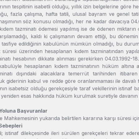
rının tespitinin isabetli olduğu, yıllık izin belgelerine göre
u, fazla çalışma, hafta tatili, ulusal bayram ve genel tatil
naşımının söz konusu olmadığı, her ne kadar davacıya 04.03
ıdem tazminatı ödemesi yapılmış ise de ödenen miktarın o
karşılamadığı, kaldı ki çalışmanın devam ettiği, bu dönem
 tasfiye edildiğinin kabulünün mümkün olmadığı, bu duru
 süresi üzerinden hesaplanan kıdem tazminatından yapılan 
natı hesabının dikkate alınması gerekirken 04.03.1992-18.1
n kabulüyle hesaplanan kıdem tazminatının hüküm altına 
inatı dışındaki alacaklara temerrüt tarihinden itibaren
uk giderinin kabul ve redde göre oranlanmaması ile davalı 
ın isabetsiz olduğu gerekçesiyle taraf vekillerinin istin
k yeniden esas hakkında hüküm kurulmak suretiyle davanın 
Yoluna Başvuranlar
e Mahkemesinin yukarıda belirtilen kararına karşı süresi içi
Sebepleri
li; istinaf dilekçesinde ileri sürülen gerekçeleri tekrar ed