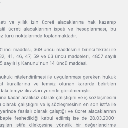
.
atı ve yıllık izin ücreti alacaklarına hak kazanıp
til ücreti alacaklarının ispatı ve hesaplanması, bu
iz türü noktalarında toplanmaktadır.
inci maddesi, 369 uncu maddesinin birinci fıkrası ile
32, 41, 46, 47, 59 ve 63 üncü maddeleri, 4857 sayılı
5 sayılı İş Kanunu'nun 14 üncü maddesi.
hukuki nitelendirilmesi ile uygulanması gereken hukuk
pat kurallarına ve temyiz olunan kararda belirtilen
aki temyiz itirazları yerinde görülmemiştir.
e kadar aralıksız olarak çalıştığını ve iş sözleşmesini
ı olarak çalıştığını ve iş sözleşmesinin en son istifa ile
inde fasılalı olarak çalıştığı ve ücret alacaklarının
eple feshedildiği kabul edilmiş ise de 28.03.2000-
şılan istifa dilekçesine yönelik bir değerlendirme