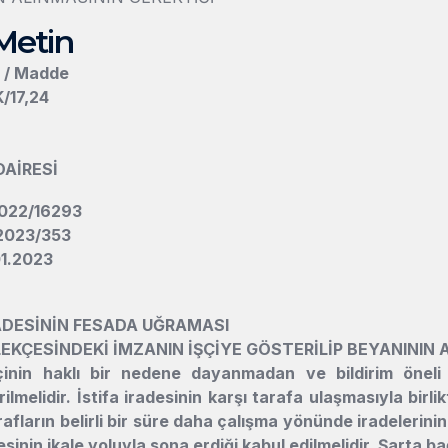
Metin
n / Madde
K/17,24
DAİRESİ
2022/16293
 2023/353
01.2023
RADESİNİN FESADA UĞRAMASI
LEKÇESİNDEKİ İMZANIN İŞÇİYE GÖSTERİLİP BEYANININ 
inin haklı bir nedene dayanmadan ve bildirim öneli t
ilmelidir. İstifa iradesinin karşı tarafa ulaşmasıyla birlik
afların belirli bir süre daha çalışma yönünde iradelerinin
sinin ikale yoluyla sona erdiği kabul edilmelidir. Şarta bağl