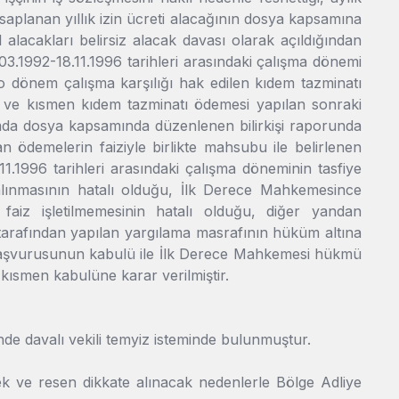
 hesaplanan yıllık izin ücreti alacağının dosya kapsamına
 alacakları belirsiz alacak davası olarak açıldığından
.1992-18.11.1996 tarihleri arasındaki çalışma dönemi
 dönem çalışma karşılığı hak edilen kıdem tazminatı
in ve kısmen kıdem tazminatı ödemesi yapılan sonraki
mda dosya kapsamında düzenlenen bilirkişi raporunda
ödemelerin faiziyle birlikte mahsubu ile belirlenen
1.1996 tarihleri arasındaki çalışma döneminin tasfiye
alınmasının hatalı olduğu, İlk Derece Mahkemesince
 faiz işletilmemesinin hatalı olduğu, diğer yandan
tarafından yapılan yargılama masrafının hüküm altına
af başvurusunun kabulü ile İlk Derece Mahkemesi hükmü
kısmen kabulüne karar verilmiştir.
nde davalı vekili temyiz isteminde bulunmuştur.
erek ve resen dikkate alınacak nedenlerle Bölge Adliye