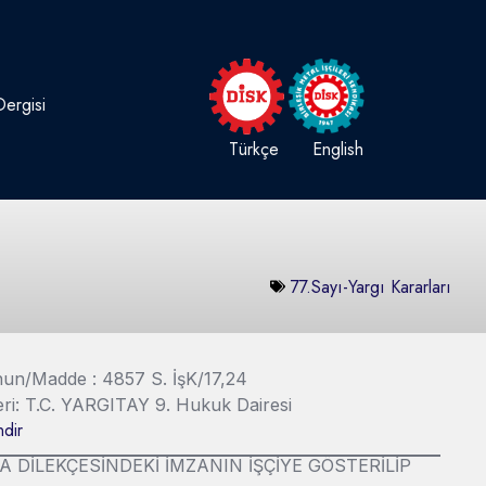
ergisi
Türkçe
English
77.Sayı-Yargı Kararları
Kanun/Madde : 4857 S. İşK/17,24
eri: T.C. YARGITAY 9. Hukuk Dairesi
dir
FA DİLEKÇESİNDEKİ İMZANIN İŞÇİYE GÖSTERİLİP