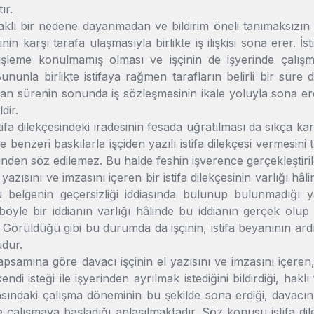
ır.
haklı bir nedene dayanmadan ve bildirim öneli tanımaksızın iş
esinin karşı tarafa ulaşmasıyla birlikte iş ilişkisi sona erer
 işleme konulmamış olması ve işçinin de işyerinde çalış
ununla birlikte istifaya rağmen tarafların belirli bir süre
ılan sürenin sonunda iş sözleşmesinin ikale yoluyla sona erdiğ
dir.
istifa dilekçesindeki iradesinin fesada uğratılması da sıkça k
 benzeri baskılarla işçiden yazılı istifa dilekçesi vermesini
sinden söz edilemez. Bu halde feshin işverence gerçekleştirild
l yazısını ve imzasını içeren bir istifa dilekçesinin varlığı hâli
 belgenin geçersizliği iddiasında bulunup bulunmadığı y
böyle bir iddianın varlığı hâlinde bu iddianın gerçek olu
r. Görüldüğü gibi bu durumda da işçinin, istifa beyanının ardı
dur.
psamına göre davacı işçinin el yazısını ve imzasını içeren, 
endi isteği ile işyerinden ayrılmak istediğini bildirdiği, ha
rasındaki çalışma döneminin bu şekilde sona erdiği, davac
de çalışmaya başladığı anlaşılmaktadır. Söz konusu istifa di