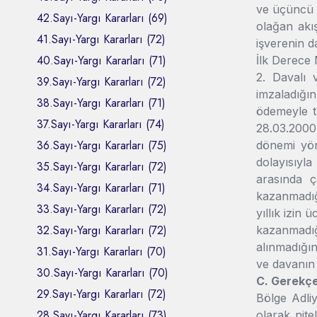
ve üçüncü 
42.Sayı-Yargı Kararları (69)
olağan akı
41.Sayı-Yargı Kararları (72)
işverenin d
40.Sayı-Yargı Kararları (71)
İlk Derece 
2. Davalı 
39.Sayı-Yargı Kararları (72)
imzaladığı
38.Sayı-Yargı Kararları (71)
ödemeyle ta
37.Sayı-Yargı Kararları (74)
28.03.2000-
36.Sayı-Yargı Kararları (75)
dönemi yön
dolayısıyla
35.Sayı-Yargı Kararları (72)
arasında ç
34.Sayı-Yargı Kararları (71)
kazanmadığı
33.Sayı-Yargı Kararları (72)
yıllık izin 
32.Sayı-Yargı Kararları (72)
kazanmadığı
alınmadığın
31.Sayı-Yargı Kararları (70)
ve davanın 
30.Sayı-Yargı Kararları (70)
C. Gerekç
29.Sayı-Yargı Kararları (72)
Bölge Adli
28.Sayı-Yargı Kararları (73)
olarak nite