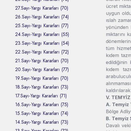
ücret mikta
27.Sayı-Yargı Kararları (70)
uygun olduğ
26.Sayı-Yargı Kararları (74)
ıslah zama
25.Sayı-Yargı Kararları (77)
yönünden k
24.Sayı-Yargı Kararları (55)
miktarını 
dönemlerin
23.Sayı-Yargı Kararları (54)
tüm hizmet
22.Sayı-Yargı Kararları (72)
kıdem tazmi
21.Sayı-Yargı Kararları (70)
edildiğini
20.Sayı-Yargı Kararları (77)
kıdem tazm
arabulucul
19.Sayı-Yargı Kararları (70)
alınmamasın
18.Sayı-Yargı Kararları (73)
kaldırılara
17.Sayı-Yargı Kararları (71)
V. TEMYİZ
16.Sayı-Yargı Kararları (75)
A. Temyiz 
Bölge Adliy
15.Sayı-Yargı Kararları (74)
B. Temyiz 
14.Sayı-Yargı Kararları (73)
Davalı veki
13.Sayı-Yargı Kararları (72)