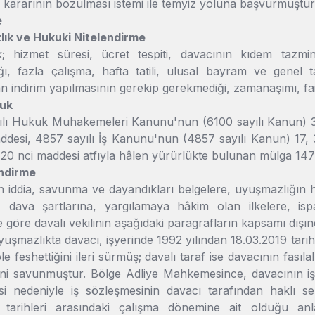
kararının bozulması istemi ile temyiz yoluna başvurmuştur
e
lık ve Hukuki Nitelendirme
; hizmet süresi, ücret tespiti, davacının kıdem tazmin
ı, fazla çalışma, hafta tatili, ulusal bayram ve genel ta
n indirim yapılmasının gerekip gerekmediği, zamanaşımı, fa
kuk
ılı Hukuk Muhakemeleri Kanunu'nun (6100 sayılı Kanun) 31 
addesi, 4857 sayılı İş Kanunu'nun (4857 sayılı Kanun) 17, 
20 nci maddesi atfıyla hâlen yürürlükte bulunan mülga 147
ndirme
ın iddia, savunma ve dayandıkları belgelere, uyuşmazlığın 
a, dava şartlarına, yargılamaya hâkim olan ilkelere, is
 göre davalı vekilinin aşağıdaki paragrafların kapsamı dışınd
uşmazlıkta davacı, işyerinde 1992 yılından 18.03.2019 tarihin
e feshettiğini ileri sürmüş; davalı taraf ise davacının fasılal
ni savunmuştur. Bölge Adliye Mahkemesince, davacının işyer
 nedeniyle iş sözleşmesinin davacı tarafından haklı seb
 tarihleri arasındaki çalışma dönemine ait olduğu anla