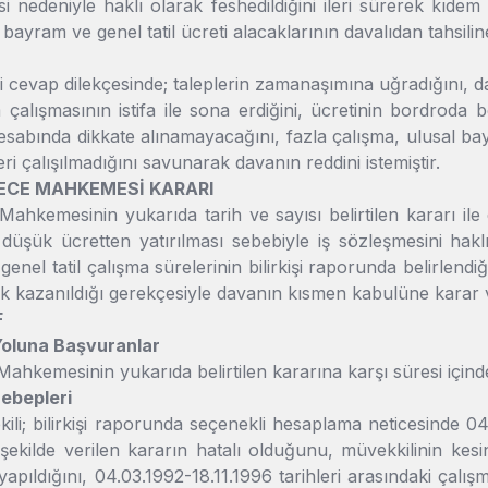
nedeniyle haklı olarak feshedildiğini ileri sürerek kıdem ta
al bayram ve genel tatil ücreti alacaklarının davalıdan tahsilin
li cevap dilekçesinde; taleplerin zamanaşımına uğradığını, da
çalışmasının istifa ile sona erdiğini, ücretinin bordroda 
esabında dikkate alınamayacağını, fazla çalışma, ulusal bay
ri çalışılmadığını savunarak davanın reddini istemiştir.
DERECE MAHKEMESİ KARARI
Mahkemesinin yukarıda tarih ve sayısı belirtilen kararı ile
 düşük ücretten yatırılması sebebiyle iş sözleşmesini haklı 
enel tatil çalışma sürelerinin bilirkişi raporunda belirlendiği
k kazanıldığı gerekçesiyle davanın kısmen kabulüne karar ve
F
 Yoluna Başvuranlar
Mahkemesinin yukarıda belirtilen kararına karşı süresi içind
Sebepleri
kili; bilirkişi raporunda seçenekli hesaplama neticesinde 04
şekilde verilen kararın hatalı olduğunu, müvekkilinin kesint
i yapıldığını, 04.03.1992-18.11.1996 tarihleri arasındaki çal