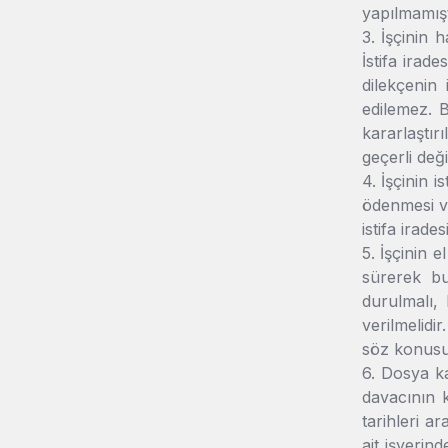
yapılmamışt
3. İşçinin 
İstifa irad
dilekçenin
edilemez. B
kararlaştır
geçerli değil
4. İşçinin 
ödenmesi ve
istifa irade
5. İşçinin e
sürerek bu
durulmalı, 
verilmelidi
söz konusu
6. Dosya ka
davacının k
tarihleri a
ait işyerin