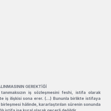
ALINMASININ GEREKTİĞİ
anımaksızın iş sözleşmesini feshi, istifa olarak
te iş ilişkisi sona erer. (…) Bununla birlikte istifaya
 birleşmesi hâlinde, kararlaştırılan sürenin sonunda
ı istifa ise kural olarak geçerli değildir.