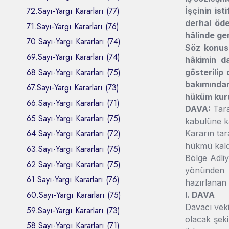
72.Sayı-Yargı Kararları (77)
İşçinin is
derhal öde
71.Sayı-Yargı Kararları (76)
hâlinde ger
70.Sayı-Yargı Kararları (74)
Söz konusu
69.Sayı-Yargı Kararları (74)
hâkimin d
68.Sayı-Yargı Kararları (75)
gösterilip
bakımından
67.Sayı-Yargı Kararları (73)
hüküm kuru
66.Sayı-Yargı Kararları (71)
DAVA:
Tar
65.Sayı-Yargı Kararları (75)
kabulüne ka
64.Sayı-Yargı Kararları (72)
Kararın tar
hükmü kald
63.Sayı-Yargı Kararları (75)
Bölge Adliy
62.Sayı-Yargı Kararları (75)
yönünden y
61.Sayı-Yargı Kararları (76)
hazırlanan 
60.Sayı-Yargı Kararları (75)
I. DAVA
Davacı veki
59.Sayı-Yargı Kararları (73)
olacak şeki
58.Sayı-Yargı Kararları (71)