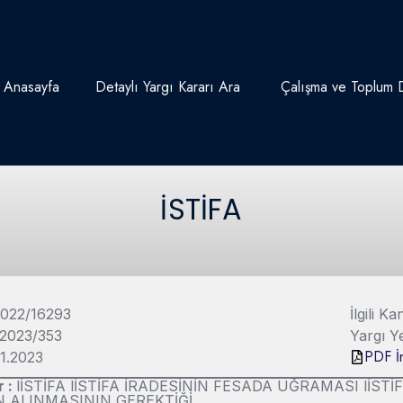
Anasayfa
Detaylı Yargı Kararı Ara
Çalışma ve Toplum D
İSTİFA
2022/16293
İlgili 
 2023/353
Yargı Y
PDF İn
01.2023
r :
lİSTİFA lİSTİFA İRADESİNİN FESADA UĞRAMASI lİSTİ
N ALINMASININ GEREKTİĞİ