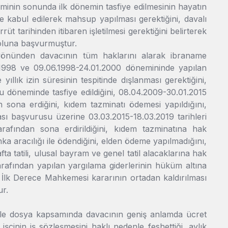
inin sonunda ilk dönemin tasfiye edilmesinin hayatın
kabul edilerek mahsup yapılması gerektiğini, davalı
tarihinden itibaren işletilmesi gerektiğini belirterek
 yoluna başvurmuştur.
ma yönünden davacının tüm haklarını alarak ibraname
6.1998 ve 09.06.1998-24.01.2000 dönemininde yapılan
llık izin süresinin tespitinde dışlanması gerektiğini,
bu döneminde tasfiye edildiğini, 08.04.2009-30.01.2015
sona erdiğini, kıdem tazminatı ödemesi yapıldığını,
rası başvurusu üzerine 03.03.2015-18.03.2019 tarihleri
arafından sona erdirildiğini, kıdem tazminatına hak
a aracılığı ile ödendiğini, elden ödeme yapılmadığını,
afta tatili, ulusal bayram ve genel tatil alacaklarına hak
arafından yapılan yargılama giderlerinin hüküm altına
ek İlk Derece Mahkemesi kararının ortadan kaldırılması
ur.
ı ile dosya kapsamında davacının geniş anlamda ücret
şçinin iş sözleşmesini haklı nedenle feshettiği, aylık