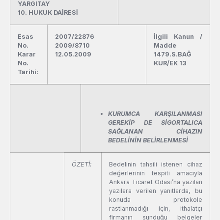
YARGITAY
10. HUKUK DAİRESİ
Esas
2007/22876
İlgili Kanun /
No.
2009/8710
Madde
Karar
12.05.2009
1479.S.BAĞ
No.
KUR/EK 13
Tarihi:
KURUMCA KARŞILANMASI
GEREKİP DE SİGORTALICA
SAĞLANAN CİHAZIN
BEDELİNİN BELİRLENMESİ
ÖZETİ:
Bedelinin tahsili istenen cihaz
değerlerinin tespiti amacıyla
Ankara Ticaret Odası’na yazılan
yazılara verilen yanıtlarda, bu
konuda protokole
rastlanmadığı için, ithalatçı
firmanın sunduğu belgeler