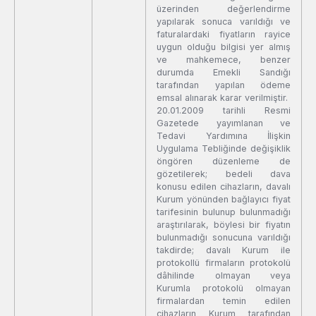
üzerinden değerlendirme
yapılarak sonuca varıldığı ve
faturalardaki fiyatların rayice
uygun olduğu bilgisi yer almış
ve mahkemece, benzer
durumda Emekli Sandığı
tarafından yapılan ödeme
emsal alınarak karar verilmiştir.
20.01.2009 tarihli Resmi
Gazetede yayımlanan ve
Tedavi Yardımına İlişkin
Uygulama Tebliğinde değişiklik
öngören düzenleme de
gözetilerek; bedeli dava
konusu edilen cihazların, davalı
Kurum yönünden bağlayıcı fiyat
tarifesinin bulunup bulunmadığı
araştırılarak, böylesi bir fiyatın
bulunmadığı sonucuna varıldığı
takdirde; davalı Kurum ile
protokollü firmaların protokolü
dâhilinde olmayan veya
Kurumla protokolü olmayan
firmalardan temin edilen
cihazların Kurum tarafından