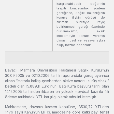
karşılanabilecek değerinin
tespiti konusundaki yöntem
gereğince, Sağlık Bakanlığının
konuya ilişkin görüşü de
alınmak suretiyle rayiç
belirlenmesi gereği üzerinde
durulmaksızın, eksik
incelemeyle sonuca varılmış
olması, usul ve yasaya aykırı
olup, bozma nedenidir
Davacı, Marmara Üniversitesi Hastanesi Sağlık Kurulu’nun
30.09.2005 ve 02.10.2006 tarihli raporundaki görüş uyarınca
alınan “motorlu kalkış-çemberden aktive motorlu sürüş cihazı”
bedeli olan 15.889,11 Euro’nun, Bağ-Kur’a başvuru tarihi olan
14.12.2005 tarihinden itibaren en yüksek mevduat faizi ile fiili
ödeme tarihindeki YTL karşılığı olarak tahsilini istemiştir.
Mahkemece, davanın kısmen kabulüne, 8530,72 YTL’den
1479 sayılı Kanun’un Ek 13. maddesine göre katkı payı tenzil