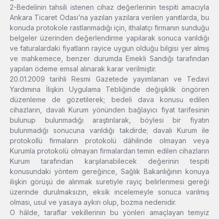
2-Bedelinin tahsili istenen cihaz değerlerinin tespiti amacıyla
Ankara Ticaret Odası’na yazılan yazılara verilen yanıtlarda, bu
konuda protokole rastlanmadığı için, ithalatçı firmanın sunduğu
belgeler üzerinden değerlendirme yapılarak sonuca varıldığı
ve faturalardaki fiyatların rayice uygun olduğu bilgisi yer almış
ve mahkemece, benzer durumda Emekli Sandığı tarafından
yapılan ödeme emsal alınarak karar verilmiştir.
20.01.2009 tarihli Resmi Gazetede yayımlanan ve Tedavi
Yardımına İlişkin Uygulama Tebliğinde değişiklik öngören
düzenleme de gözetilerek; bedeli dava konusu edilen
cihazların, davalı Kurum yönünden bağlayıcı fiyat tarifesinin
bulunup bulunmadığı araştırılarak, böylesi bir fiyatın
bulunmadığı sonucuna varıldığı takdirde; davalı Kurum ile
protokollü firmaların protokolü dâhilinde olmayan veya
Kurumla protokolü olmayan firmalardan temin edilen cihazların
Kurum tarafından karşılanabilecek değerinin tespiti
konusundaki yöntem gereğince, Sağlık Bakanlığının konuya
ilişkin görüşü de alınmak suretiyle rayiç belirlenmesi gereği
üzerinde durulmaksızın, eksik incelemeyle sonuca varılmış
olması, usul ve yasaya aykırı olup, bozma nedenidir.
O hâlde, taraflar vekillerinin bu yönleri amaçlayan temyiz