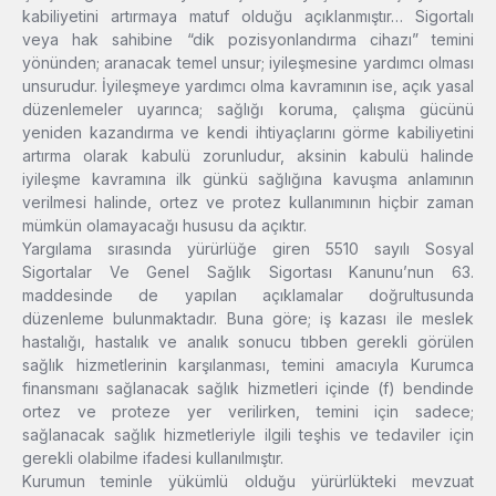
kabiliyetini artırmaya matuf olduğu açıklanmıştır… Sigortalı
veya hak sahibine “dik pozisyonlandırma cihazı” temini
yönünden; aranacak temel unsur; iyileşmesine yardımcı olması
unsurudur. İyileşmeye yardımcı olma kavramının ise, açık yasal
düzenlemeler uyarınca; sağlığı koruma, çalışma gücünü
yeniden kazandırma ve kendi ihtiyaçlarını görme kabiliyetini
artırma olarak kabulü zorunludur, aksinin kabulü halinde
iyileşme kavramına ilk günkü sağlığına kavuşma anlamının
verilmesi halinde, ortez ve protez kullanımının hiçbir zaman
mümkün olamayacağı hususu da açıktır.
Yargılama sırasında yürürlüğe giren 5510 sayılı Sosyal
Sigortalar Ve Genel Sağlık Sigortası Kanunu’nun 63.
maddesinde de yapılan açıklamalar doğrultusunda
düzenleme bulunmaktadır. Buna göre; iş kazası ile meslek
hastalığı, hastalık ve analık sonucu tıbben gerekli görülen
sağlık hizmetlerinin karşılanması, temini amacıyla Kurumca
finansmanı sağlanacak sağlık hizmetleri içinde (f) bendinde
ortez ve proteze yer verilirken, temini için sadece;
sağlanacak sağlık hizmetleriyle ilgili teşhis ve tedaviler için
gerekli olabilme ifadesi kullanılmıştır.
Kurumun teminle yükümlü olduğu yürürlükteki mevzuat