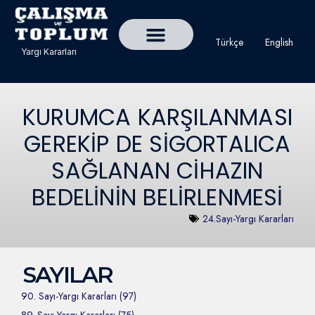
Türkçe
English
Yargı Kararları
Detaylı Yargı Kararı Ara
Çalışma ve Toplum Dergisi
KURUMCA KARŞILANMASI
GEREKİP DE SİGORTALICA
SAĞLANAN CİHAZIN
BEDELİNİN BELİRLENMESİ
24.Sayı-Yargı Kararları
SAYILAR
90. Sayı-Yargı Kararları (97)