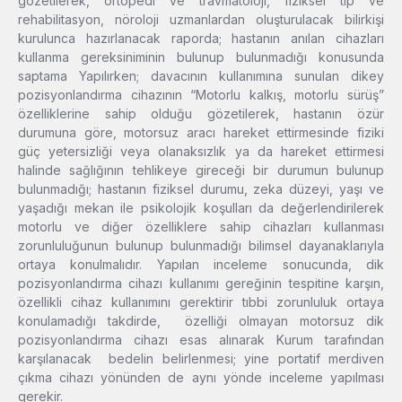
gözetilerek, ortopedi ve travmatoloji, fiziksel tıp ve
rehabilitasyon, nöroloji uzmanlardan oluşturulacak bilirkişi
kurulunca hazırlanacak raporda; hastanın anılan cihazları
kullanma gereksiniminin bulunup bulunmadığı konusunda
saptama Yapılırken; davacının kullanımına sunulan dikey
pozisyonlandırma cihazının “Motorlu kalkış, motorlu sürüş”
özelliklerine sahip olduğu gözetilerek, hastanın özür
durumuna göre, motorsuz aracı hareket ettirmesinde fiziki
güç yetersizliği veya olanaksızlık ya da hareket ettirmesi
halinde sağlığının tehlikeye gireceği bir durumun bulunup
bulunmadığı; hastanın fiziksel durumu, zeka düzeyi, yaşı ve
yaşadığı mekan ile psikolojik koşulları da değerlendirilerek
motorlu ve diğer özelliklere sahip cihazları kullanması
zorunluluğunun bulunup bulunmadığı bilimsel dayanaklarıyla
ortaya konulmalıdır. Yapılan inceleme sonucunda, dik
pozisyonlandırma cihazı kullanımı gereğinin tespitine karşın,
özellikli cihaz kullanımını gerektirir tıbbi zorunluluk ortaya
konulamadığı takdirde, özelliği olmayan motorsuz dik
pozisyonlandırma cihazı esas alınarak Kurum tarafından
karşılanacak bedelin belirlenmesi; yine portatif merdiven
çıkma cihazı yönünden de aynı yönde inceleme yapılması
gerekir.