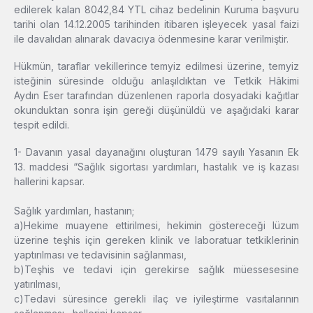
edilerek kalan 8042,84 YTL cihaz bedelinin Kuruma başvuru
tarihi olan 14.12.2005 tarihinden itibaren işleyecek yasal faizi
ile davalıdan alınarak davacıya ödenmesine karar verilmiştir.
Hükmün, taraflar vekillerince temyiz edilmesi üzerine, temyiz
isteğinin süresinde olduğu anlaşıldıktan ve Tetkik Hâkimi
Aydın Eser tarafından düzenlenen raporla dosyadaki kağıtlar
okunduktan sonra işin gereği düşünüldü ve aşağıdaki karar
tespit edildi.
1- Davanın yasal dayanağını oluşturan 1479 sayılı Yasanın Ek
13. maddesi “Sağlık sigortası yardımları, hastalık ve iş kazası
hallerini kapsar.
Sağlık yardımları, hastanın;
a)Hekime muayene ettirilmesi, hekimin göstereceği lüzum
üzerine teşhis için gereken klinik ve laboratuar tetkiklerinin
yaptırılması ve tedavisinin sağlanması,
b)Teşhis ve tedavi için gerekirse sağlık müessesesine
yatırılması,
c)Tedavi süresince gerekli ilaç ve iyileştirme vasıtalarının