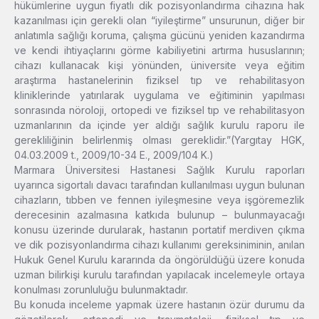
hükümlerine uygun fiyatlı dik pozisyonlandırma cihazına hak
kazanılması için gerekli olan “iyileştirme” unsurunun, diğer bir
anlatımla sağlığı koruma, çalışma gücünü yeniden kazandırma
ve kendi ihtiyaçlarını görme kabiliyetini artırma hususlarının;
cihazı kullanacak kişi yönünden, üniversite veya eğitim
araştırma hastanelerinin fiziksel tıp ve rehabilitasyon
kliniklerinde yatırılarak uygulama ve eğitiminin yapılması
sonrasında nöroloji, ortopedi ve fiziksel tıp ve rehabilitasyon
uzmanlarının da içinde yer aldığı sağlık kurulu raporu ile
gerekliliğinin belirlenmiş olması gereklidir.”(Yargıtay HGK,
04.03.2009 t., 2009/10-34 E., 2009/104 K.)
Marmara Üniversitesi Hastanesi Sağlık Kurulu raporları
uyarınca sigortalı davacı tarafından kullanılması uygun bulunan
cihazların, tıbben ve fennen iyileşmesine veya işgöremezlik
derecesinin azalmasına katkıda bulunup – bulunmayacağı
konusu üzerinde durularak, hastanın portatif merdiven çıkma
ve dik pozisyonlandırma cihazı kullanımı gereksiniminin, anılan
Hukuk Genel Kurulu kararında da öngörüldüğü üzere konuda
uzman bilirkişi kurulu tarafından yapılacak incelemeyle ortaya
konulması zorunluluğu bulunmaktadır.
Bu konuda inceleme yapmak üzere hastanın özür durumu da