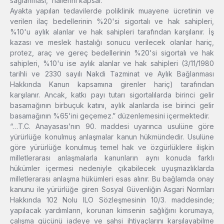
sağlanması, hallerini kapsar.
Ayakta yapılan tedavilerde poliklinik muayene ücretinin ve
verilen ilaç bedellerinin %20'si sigortalı ve hak sahipleri,
%10'u aylık alanlar ve hak sahipleri tarafından karşılanır. İş
kazası ve meslek hastalığı sonucu verilecek olanlar hariç,
protez, araç ve gereç bedellerinin %20'si sigortalı ve hak
sahipleri, %10'u ise aylık alanlar ve hak sahipleri (3/11/1980
tarihli ve 2330 sayılı Nakdi Tazminat ve Aylık Bağlanması
Hakkında Kanun kapsamına girenler hariç) tarafından
karşılanır. Ancak, katkı payı tutarı sigortalılarda birinci gelir
basamağının birbuçuk katını, aylık alanlarda ise birinci gelir
basamağının %65'ini geçemez.” düzenlemesini içermektedir.
“…T.C. Anayasası’nın 90. maddesi uyarınca usulüne göre
yürürlüğe konulmuş anlaşmalar kanun hükmündedir. Usulüne
göre yürürlüğe konulmuş temel hak ve özgürlüklere ilişkin
milletlerarası anlaşmalarla kanunların aynı konuda farklı
hükümler içermesi nedeniyle çıkabilecek uyuşmazlıklarda
milletlerarası anlaşma hükümleri esas alınır. Bu bağlamda onay
kanunu ile yürürlüğe giren Sosyal Güvenliğin Asgari Normları
Hakkında 102 Nolu ILO Sözleşmesinin 10/3. maddesinde;
yapılacak yardımların, korunan kimsenin sağlığını korumaya,
çalışma gücünü iadeye ve şahsi ihtiyaçlarını karşılayabilme