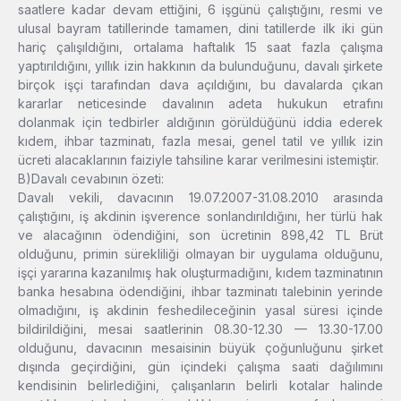
saatlere kadar devam ettiğini, 6 işgünü çalıştığını, resmi ve
ulusal bayram tatillerinde tamamen, dini tatillerde ilk iki gün
hariç çalışıldığını, ortalama haftalık 15 saat fazla çalışma
yaptırıldığını, yıllık izin hakkının da bulunduğunu, davalı şirkete
birçok işçi tarafından dava açıldığını, bu davalarda çıkan
kararlar neticesinde davalının adeta hukukun etrafını
dolanmak için tedbirler aldığının görüldüğünü iddia ederek
kıdem, ihbar tazminatı, fazla mesai, genel tatil ve yıllık izin
ücreti alacaklarının faiziyle tahsiline karar verilmesini istemiştir.
B)Davalı cevabının özeti:
Davalı vekili, davacının 19.07.2007-31.08.2010 arasında
çalıştığını, iş akdinin işverence sonlandırıldığını, her türlü hak
ve alacağının ödendiğini, son ücretinin 898,42 TL Brüt
olduğunu, primin sürekliliği olmayan bir uygulama olduğunu,
işçi yararına kazanılmış hak oluşturmadığını, kıdem tazminatının
banka hesabına ödendiğini, ihbar tazminatı talebinin yerinde
olmadığını, iş akdinin feshedileceğinin yasal süresi içinde
bildirildiğini, mesai saatlerinin 08.30-12.30 — 13.30-17.00
olduğunu, davacının mesaisinin büyük çoğunluğunu şirket
dışında geçirdiğini, gün içindeki çalışma saati dağılımını
kendisinin belirlediğini, çalışanların belirli kotalar halinde