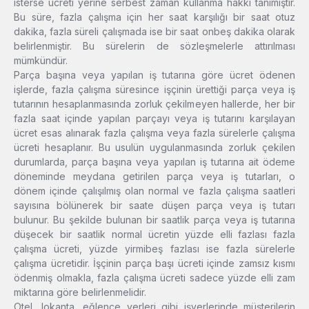
isterse ücreti yerine serbest zaman kullanma hakkı tanımıştır.
Bu süre, fazla çalışma için her saat karşılığı bir saat otuz
dakika, fazla süreli çalışmada ise bir saat onbeş dakika olarak
belirlenmiştir. Bu sürelerin de sözleşmelerle attırılması
mümkündür.
Parça başına veya yapılan iş tutarına göre ücret ödenen
işlerde, fazla çalışma süresince işçinin ürettiği parça veya iş
tutarının hesaplanmasında zorluk çekilmeyen hallerde, her bir
fazla saat içinde yapılan parçayı veya iş tutarını karşılayan
ücret esas alınarak fazla çalışma veya fazla sürelerle çalışma
ücreti hesaplanır. Bu usulün uygulanmasında zorluk çekilen
durumlarda, parça başına veya yapılan iş tutarına ait ödeme
döneminde meydana getirilen parça veya iş tutarları, o
dönem içinde çalışılmış olan normal ve fazla çalışma saatleri
sayısına bölünerek bir saate düşen parça veya iş tutarı
bulunur. Bu şekilde bulunan bir saatlik parça veya iş tutarına
düşecek bir saatlik normal ücretin yüzde elli fazlası fazla
çalışma ücreti, yüzde yirmibeş fazlası ise fazla sürelerle
çalışma ücretidir. İşçinin parça başı ücreti içinde zamsız kısmı
ödenmiş olmakla, fazla çalışma ücreti sadece yüzde elli zam
miktarına göre belirlenmelidir.
Otel, lokanta, eğlence yerleri gibi işyerlerinde müşterilerin