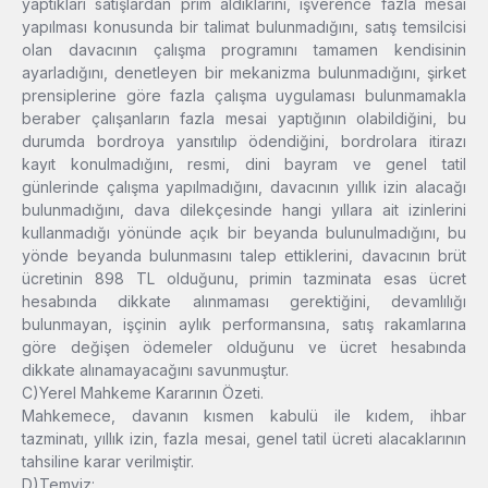
yaptıkları satışlardan prim aldıklarını, işverence fazla mesai
yapılması konusunda bir talimat bulunmadığını, satış temsilcisi
olan davacının çalışma programını tamamen kendisinin
ayarladığını, denetleyen bir mekanizma bulunmadığını, şirket
prensiplerine göre fazla çalışma uygulaması bulunmamakla
beraber çalışanların fazla mesai yaptığının olabildiğini, bu
durumda bordroya yansıtılıp ödendiğini, bordrolara itirazı
kayıt konulmadığını, resmi, dini bayram ve genel tatil
günlerinde çalışma yapılmadığını, davacının yıllık izin alacağı
bulunmadığını, dava dilekçesinde hangi yıllara ait izinlerini
kullanmadığı yönünde açık bir beyanda bulunulmadığını, bu
yönde beyanda bulunmasını talep ettiklerini, davacının brüt
ücretinin 898 TL olduğunu, primin tazminata esas ücret
hesabında dikkate alınmaması gerektiğini, devamlılığı
bulunmayan, işçinin aylık performansına, satış rakamlarına
göre değişen ödemeler olduğunu ve ücret hesabında
dikkate alınamayacağını savunmuştur.
C)Yerel Mahkeme Kararının Özeti.
Mahkemece, davanın kısmen kabulü ile kıdem, ihbar
tazminatı, yıllık izin, fazla mesai, genel tatil ücreti alacaklarının
tahsiline karar verilmiştir.
D)Temyiz: