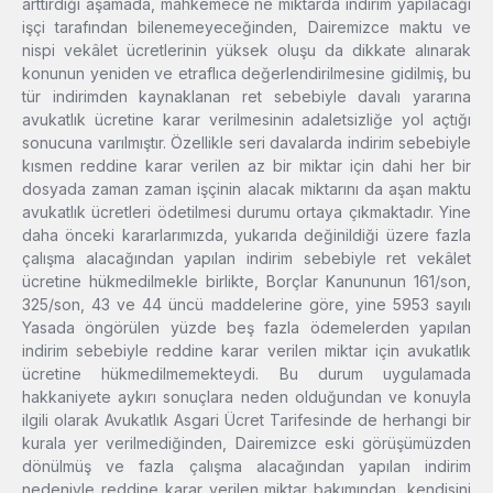
arttırdığı aşamada, mahkemece ne miktarda indirim yapılacağı
işçi tarafından bilenemeyeceğinden, Dairemizce maktu ve
nispi vekâlet ücretlerinin yüksek oluşu da dikkate alınarak
konunun yeniden ve etraflıca değerlendirilmesine gidilmiş, bu
tür indirimden kaynaklanan ret sebebiyle davalı yararına
avukatlık ücretine karar verilmesinin adaletsizliğe yol açtığı
sonucuna varılmıştır. Özellikle seri davalarda indirim sebebiyle
kısmen reddine karar verilen az bir miktar için dahi her bir
dosyada zaman zaman işçinin alacak miktarını da aşan maktu
avukatlık ücretleri ödetilmesi durumu ortaya çıkmaktadır. Yine
daha önceki kararlarımızda, yukarıda değinildiği üzere fazla
çalışma alacağından yapılan indirim sebebiyle ret vekâlet
ücretine hükmedilmekle birlikte, Borçlar Kanununun 161/son,
325/son, 43 ve 44 üncü maddelerine göre, yine 5953 sayılı
Yasada öngörülen yüzde beş fazla ödemelerden yapılan
indirim sebebiyle reddine karar verilen miktar için avukatlık
ücretine hükmedilmemekteydi. Bu durum uygulamada
hakkaniyete aykırı sonuçlara neden olduğundan ve konuyla
ilgili olarak Avukatlık Asgari Ücret Tarifesinde de herhangi bir
kurala yer verilmediğinden, Dairemizce eski görüşümüzden
dönülmüş ve fazla çalışma alacağından yapılan indirim
nedeniyle reddine karar verilen miktar bakımından, kendisini