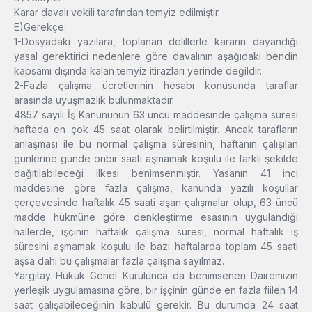
Karar davalı vekili tarafından temyiz edilmiştir.
E)Gerekçe:
1-Dosyadaki yazılara, toplanan delillerle kararın dayandığı
yasal gerektirici nedenlere göre davalının aşağıdaki bendin
kapsamı dışında kalan temyiz itirazları yerinde değildir.
2-Fazla çalışma ücretlerinin hesabı konusunda taraflar
arasında uyuşmazlık bulunmaktadır.
4857 sayılı İş Kanununun 63 üncü maddesinde çalışma süresi
haftada en çok 45 saat olarak belirtilmiştir. Ancak tarafların
anlaşması ile bu normal çalışma süresinin, haftanın çalışılan
günlerine günde onbir saati aşmamak koşulu ile farklı şekilde
dağıtılabileceği ilkesi benimsenmiştir. Yasanın 41 inci
maddesine göre fazla çalışma, kanunda yazılı koşullar
çerçevesinde haftalık 45 saati aşan çalışmalar olup, 63 üncü
madde hükmüne göre denkleştirme esasının uygulandığı
hallerde, işçinin haftalık çalışma süresi, normal haftalık iş
süresini aşmamak koşulu ile bazı haftalarda toplam 45 saati
aşsa dahi bu çalışmalar fazla çalışma sayılmaz.
Yargıtay Hukuk Genel Kurulunca da benimsenen Dairemizin
yerleşik uygulamasına göre, bir işçinin günde en fazla fiilen 14
saat çalışabileceğinin kabulü gerekir. Bu durumda 24 saat