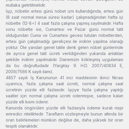
mutlaka getirtilmelidir.
İşçi, nöbetin ertesi günü nöbet izni kullandığında, ertesi gün
(8 saat normal mesai süresi kadar) çalışmadığından hafta içi
nöbette (12-8=) 4 saat fazla çalışma yapmış sayılmalıdır. Hafta
sonu nöbette ise, Cumartesi ve Pazar günü normal tatil
olduğundan Cuma ve Cumartesi gecesi tutulan nöbetlerden,
ertesi gün çalışılmadığı gerekçesi ile indirim yapılma olanağı
yoktur. Öte yandan genel tatile denk gelen nöbet günlerinde
de ayrıca genel tatil ücreti verildiğinden yukarıda anlatılan
şekilde indirim yapılmalıdır. Dairemizin kökleşmiş uygulaması
da bu doğrultudadır (Yargıtay 9. H.D. 2007/40834 E,
2009/7566 K sayılı ilamı).
4857 sayılı İş Kanununun 41 inci maddesinin ikinci fıkrası
uyarınca, fazla çalışma saat ücreti, normal çalışma saat
ücretinin yüzde elli fazlasıdır. İşçiye fazla çalışma yaptığı
saatler için normal çalışma ücreti ödenmişse, sadece kalan
yüzde elli kısmı ödenir.
Kanunda öngörülen yüzde elli fazlasıyla ödeme kuralı nispi
emredici niteliktedir. Tarafların sözleşmeyle bunun altında bir
oran belirlemeleri mümkün değilse de, daha yüksek bir oran
tespiti olanaklıdır.