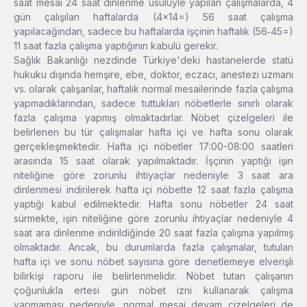
saat mesai 24 saat dinlenme usulüyle yapılan çalışmalarda, 4
gün çalışılan haftalarda (4×14=) 56 saat çalışma
yapılacağından, sadece bu haftalarda işçinin haftalık (56‑45=)
11 saat fazla çalışma yaptığının kabulü gerekir.
Sağlık Bakanlığı nezdinde Türkiye'deki hastanelerde statü
hukuku dışında hemşire, ebe, doktor, eczacı, anestezi uzmanı
vs. olarak çalışanlar, haftalık normal mesailerinde fazla çalışma
yapmadıklarından, sadece tuttukları nöbetlerle sınırlı olarak
fazla çalışma yapmış olmaktadırlar. Nöbet çizelgeleri ile
belirlenen bu tür çalışmalar hafta içi ve hafta sonu olarak
gerçekleşmektedir. Hafta içi nöbetler 17:00-08:00 saatleri
arasında 15 saat olarak yapılmaktadır. İşçinin yaptığı işin
niteliğine göre zorunlu ihtiyaçlar nedeniyle 3 saat ara
dinlenmesi indirilerek hafta içi nöbette 12 saat fazla çalışma
yaptığı kabul edilmektedir. Hafta sonu nöbetler 24 saat
sürmekte, işin niteliğine göre zorunlu ihtiyaçlar nedeniyle 4
saat ara dinlenme indirildiğinde 20 saat fazla çalışma yapılmış
olmaktadır. Ancak, bu durumlarda fazla çalışmalar, tutulan
hafta içi ve sonu nöbet sayısına göre denetlemeye elverişli
bilirkişi raporu ile belirlenmelidir. Nöbet tutan çalışanın
çoğunlukla ertesi gün nöbet izni kullanarak çalışma
yapmaması nedeniyle, normal mesai devam çizelgeleri de