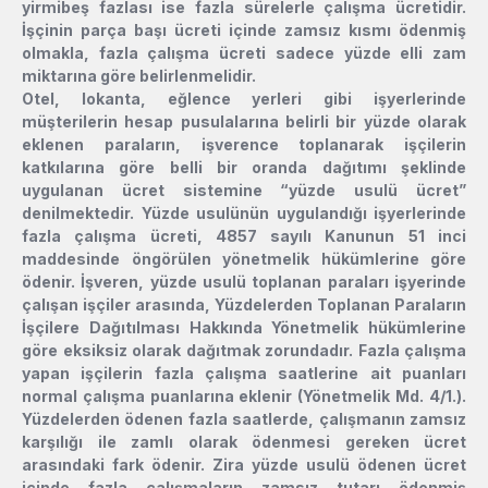
yirmibeş fazlası ise fazla sürelerle çalışma ücretidir.
İşçinin parça başı ücreti içinde zamsız kısmı ödenmiş
olmakla, fazla çalışma ücreti sadece yüzde elli zam
miktarına göre belirlenmelidir.
Otel, lokanta, eğlence yerleri gibi işyerlerinde
müşterilerin hesap pusulalarına belirli bir yüzde olarak
eklenen paraların, işverence toplanarak işçilerin
katkılarına göre belli bir oranda dağıtımı şeklinde
uygulanan ücret sistemine “yüzde usulü ücret”
denilmektedir. Yüzde usulünün uygulandığı işyerlerinde
fazla çalışma ücreti, 4857 sayılı Kanunun 51 inci
maddesinde öngörülen yönetmelik hükümlerine göre
ödenir. İşveren, yüzde usulü toplanan paraları işyerinde
çalışan işçiler arasında, Yüzdelerden Toplanan Paraların
İşçilere Dağıtılması Hakkında Yönetmelik hükümlerine
göre eksiksiz olarak dağıtmak zorundadır. Fazla çalışma
yapan işçilerin fazla çalışma saatlerine ait puanları
normal çalışma puanlarına eklenir (Yönetmelik Md. 4/1.).
Yüzdelerden ödenen fazla saatlerde, çalışmanın zamsız
karşılığı ile zamlı olarak ödenmesi gereken ücret
arasındaki fark ödenir. Zira yüzde usulü ödenen ücret
içinde fazla çalışmaların zamsız tutarı ödenmiş