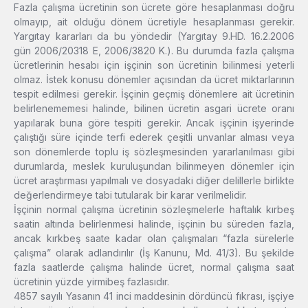
Fazla çalışma ücretinin son ücrete göre hesaplanması doğru
olmayıp, ait olduğu dönem ücretiyle hesaplanması gerekir.
Yargıtay kararları da bu yöndedir (Yargıtay 9.HD. 16.2.2006
gün 2006/20318 E, 2006/3820 K.). Bu durumda fazla çalışma
ücretlerinin hesabı için işçinin son ücretinin bilinmesi yeterli
olmaz. İstek konusu dönemler açısından da ücret miktarlarının
tespit edilmesi gerekir. İşçinin geçmiş dönemlere ait ücretinin
belirlenememesi halinde, bilinen ücretin asgari ücrete oranı
yapılarak buna göre tespiti gerekir. Ancak işçinin işyerinde
çalıştığı süre içinde terfi ederek çeşitli unvanlar alması veya
son dönemlerde toplu iş sözleşmesinden yararlanılması gibi
durumlarda, meslek kuruluşundan bilinmeyen dönemler için
ücret araştırması yapılmalı ve dosyadaki diğer delillerle birlikte
değerlendirmeye tabi tutularak bir karar verilmelidir.
İşçinin normal çalışma ücretinin sözleşmelerle haftalık kırbeş
saatin altında belirlenmesi halinde, işçinin bu süreden fazla,
ancak kırkbeş saate kadar olan çalışmaları “fazla sürelerle
çalışma” olarak adlandırılır (İş Kanunu, Md. 41/3). Bu şekilde
fazla saatlerde çalışma halinde ücret, normal çalışma saat
ücretinin yüzde yirmibeş fazlasıdır.
4857 sayılı Yasanın 41 inci maddesinin dördüncü fıkrası, işçiye