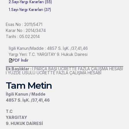
2.Sayı-Yargı Kararları (55)
1.Sayı-Yargı Kararları (37)
Esas No : 2011/5471
Karar No : 2014/3474
Tarihi : 05.02.2014
İlgili Kanun/Madde : 4857 S. İşK. /37,41,46
Yargı Yeri: T.C. YARGITAY 9. Hukuk Dairesi
PDF İndir
Ek Başlıklar :
l PARÇA BAŞI ÜCRETTE FAZLA ÇALIŞMA HESABI
l YÜZDE USULÜ ÜCRETTE FAZLA ÇALIŞMA HESABI
Tam Metin
İlgili Kanun / Madde
4857 S. İşK. /37,41,46
T.C
YARGITAY
9. HUKUK DAİRESİ