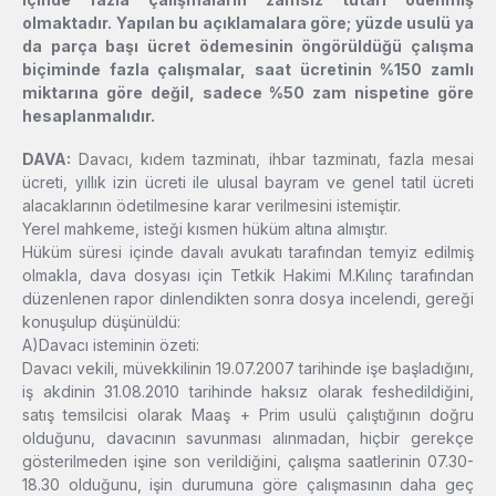
olmaktadır. Yapılan bu açıklamalara göre; yüzde usulü ya
da parça başı ücret ödemesinin öngörüldüğü çalışma
biçiminde fazla çalışmalar, saat ücretinin %150 zamlı
miktarına göre değil, sadece %50 zam nispetine göre
hesaplanmalıdır.
DAVA:
Davacı, kıdem tazminatı, ihbar tazminatı, fazla mesai
ücreti, yıllık izin ücreti ile ulusal bayram ve genel tatil ücreti
alacaklarının ödetilmesine karar verilmesini istemiştir.
Yerel mahkeme, isteği kısmen hüküm altına almıştır.
Hüküm süresi içinde davalı avukatı tarafından temyiz edilmiş
olmakla, dava dosyası için Tetkik Hakimi M.Kılınç tarafından
düzenlenen rapor dinlendikten sonra dosya incelendi, gereği
konuşulup düşünüldü:
A)Davacı isteminin özeti:
Davacı vekili, müvekkilinin 19.07.2007 tarihinde işe başladığını,
iş akdinin 31.08.2010 tarihinde haksız olarak feshedildiğini,
satış temsilcisi olarak Maaş + Prim usulü çalıştığının doğru
olduğunu, davacının savunması alınmadan, hiçbir gerekçe
gösterilmeden işine son verildiğini, çalışma saatlerinin 07.30-
18.30 olduğunu, işin durumuna göre çalışmasının daha geç