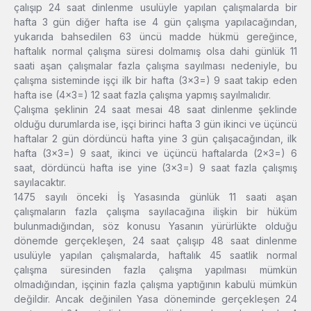
çalışıp 24 saat dinlenme usulüyle yapılan çalışmalarda bir
hafta 3 gün diğer hafta ise 4 gün çalışma yapılacağından,
yukarıda bahsedilen 63 üncü madde hükmü gereğince,
haftalık normal çalışma süresi dolmamış olsa dahi günlük 11
saati aşan çalışmalar fazla çalışma sayılması nedeniyle, bu
çalışma sisteminde işçi ilk bir hafta (3×3=) 9 saat takip eden
hafta ise (4×3=) 12 saat fazla çalışma yapmış sayılmalıdır.
Çalışma şeklinin 24 saat mesai 48 saat dinlenme şeklinde
olduğu durumlarda ise, işçi birinci hafta 3 gün ikinci ve üçüncü
haftalar 2 gün dördüncü hafta yine 3 gün çalışacağından, ilk
hafta (3×3=) 9 saat, ikinci ve üçüncü haftalarda (2×3=) 6
saat, dördüncü hafta ise yine (3×3=) 9 saat fazla çalışmış
sayılacaktır.
1475 sayılı önceki İş Yasasında günlük 11 saati aşan
çalışmaların fazla çalışma sayılacağına ilişkin bir hüküm
bulunmadığından, söz konusu Yasanın yürürlükte olduğu
dönemde gerçekleşen, 24 saat çalışıp 48 saat dinlenme
usulüyle yapılan çalışmalarda, haftalık 45 saatlik normal
çalışma süresinden fazla çalışma yapılması mümkün
olmadığından, işçinin fazla çalışma yaptığının kabulü mümkün
değildir. Ancak değinilen Yasa döneminde gerçekleşen 24