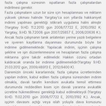
fazla çalışma süresinin ispatlanan fazla çalışmalardan
indirilmesi gerekir.
Fazla çalışmaların uzun bir süre için hesaplanması ve miktarın
yüksek çıkması halinde Yargıtay’ca son yıllarda hakkaniyet
indirimi yapılması gerektiği istikrarlı uygulama halini almıştır
(Yargıtay 9.HD. 11.2.2010 gün 2008/17722 E, 2010/3192 K;
Yargıtay, 9.HD. 18.7.2008 gün 2007/25857 E, 2008/20636 K.).
Ancak fazla çalışmanın tanık anlatımları yerine yazılı belgelere
ve işveren kayıtlarına dayanması durumunda böyle bir
indirime gidilmemektedir. Yapılacak indirim, işçinin çalışma
şekline ve işin düzenlenmesine ve hesaplanan fazla çalışma
miktarına göre takdir edilmelidir. Hakkın özünü ortadan
kaldıracak oranda bir indirime gidilmemelidir(Yargıtay 9.HD.
21.03.2012 gün, 2009/48913 E, 2012/9400 K).
Dairemizin önceki kararlarında; fazla çalışma ücretlerinden
yapılan indirim, kabul edilen fazla çalışma süresinden indirim
olmakla, davalı tarafın kendisini avukatla temsil ettirmesi
durumunda reddedilen kısım için davalı yararına avukatlık
ücretine hükmedilmesi gerektiği kabul edilmekteydi (Yargıtay
9.HD. 11.02.2010 gün 2008/17722 E, 2010/3192 K.). Ancak,
işçinin davasını açtığı veya ıslah yoluyla dava konusunu