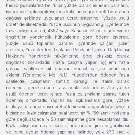
hesap pusulalarına belirli bir yüzde olarak eklenen paraların,
işverence toplanarak işçilerin katkılarına göre belli bir oranda
dağıtımı şeklinde uygulanan ücret sistemine “yüzde usulü
ücret” denilmektedir. Yüzde usulünün uygulandığı işyerlerinde
fazla çalışma ücreti, 4857 sayılı Kanunun 51 inci maddesinde
öngörülen yönetmelik hükümlerine göre ödenir. İşveren,
yüzde usulü toplanan paraları işyerinde çalışan işçiler
arasında, Yüzdelerden Toplanan Paraların İşçilere Dağıtılması
Hakkında Yönetmelik hükümlerine göre eksiksiz olarak
dağıtmak zorundadır. Fazla çalışma yapan işçilerin fazla
çalışma saatlerine ait puanları normal çalışma puanlarına
eklenir (Yönetmelik Md. 4/1.). Yüzdelerden ödenen fazla
saatlerde, çalışmanın zamsız karşılığı ile zamlı olarak
ödenmesi gereken ücret arasındaki fark ödenir. Zira yüzde
usulü ödenen ücret içinde fazla çalışmaların zamsız tutarı
ödenmiş olmaktadır. Yapılan bu açıklamalara göre; yüzde
usulü ya da parça başı ücret ödemesinin öngörüldüğü çalışma
biçiminde fazla çalışmalar, saat ücretinin % 150 zamlı miktarına
göre değil, sadece % 50 zam nispetine göre hesaplanmalıdır.
Fazla çalışmaların aylık ücret içinde ödendiğinin öngörülmesi
ve buna uygun ödeme yapılması halinde, yıllık 270 saatlik