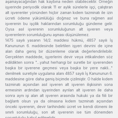
aşamayacağından hak kaybına neden olabilecektir. Örneğin
işyerinde periyodik olarak 11 er aylık sürelerle işçi, çalıştıran
alt işverenler yönünden hiçbir zaman kıdem tazminatı ile izin
ücreti ödeme yükümlülüğü doğmaz ve buna rağmen asıl
işverenin bu işçilik haklarından sorumluluğu gündeme gelir.
Oysa asıl işverenin sorumluluğunun alt işveren veya
işverenlerin sorumluluğunu aşması düşünülemez.
1475 sayılı yasanın 14/2. maddesi hükmü, 4857 sayılı İş
Kanununun 6. maddesinde belirtilen işyeri devrini de içine
alan daha geniş bir düzenleme olarak değerlendirilebilir.
Gerçekten maddede, işyerlerini devir veya intikalinden söz
edildikten sonra "…yahut herhangi bir suretle bir işverenden
başka bir işverene geçmesi veya başka bir yere nakli…"
denilmek suretiyle uygulama alanı 4857 sayılı İş Kanununun 6.
maddesine göre daha geniş biçimde çizilmiştir. O halde kıdem
tazminatı açısından asıl işveren alt işveren ilişkisinin sona
ermesinin ardından işyerinden ayrılan alt işveren ile daha
sonra aynı işi alan alt işveren arasında hukuki ya da fiili bir
bağlantı olsun ya da olmasına kıdem tazminatı açısından
önceki işverenin, devir tarihindeki ücret ve kendi dönemi ile
sınırlı sorumluluğu, son alt işverenin ise tüm dönemden
sorumluluğu kabul edilmelidir.