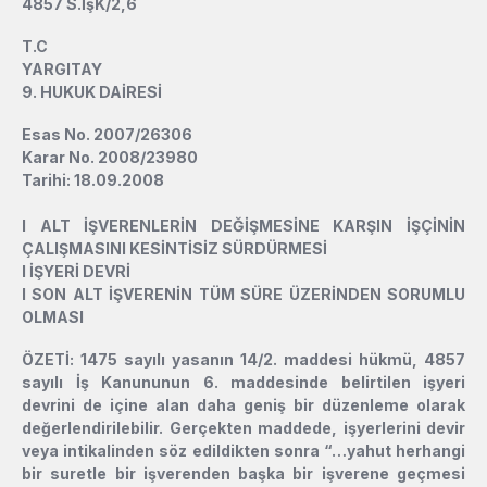
4857 S.İşK/2,6
T.C
YARGITAY
9. HUKUK DAİRESİ
Esas No. 2007/26306
Karar No. 2008/23980
Tarihi: 18.09.2008
l
ALT İŞVERENLERİN DEĞİŞMESİNE KARŞIN İŞÇİNİN
ÇALIŞMASINI KESİNTİSİZ SÜRDÜRMESİ
l
İŞYERİ DEVRİ
l
SON ALT İŞVERENİN TÜM SÜRE ÜZERİNDEN SORUMLU
OLMASI
ÖZETİ: 1475 sayılı yasanın 14/2. maddesi hükmü, 4857
sayılı İş Kanununun 6. maddesinde belirtilen işyeri
devrini de içine alan daha geniş bir düzenleme olarak
değerlendirilebilir. Gerçekten maddede, işyerlerini devir
veya intikalinden söz edildikten sonra “…yahut herhangi
bir suretle bir işverenden başka bir işverene geçmesi