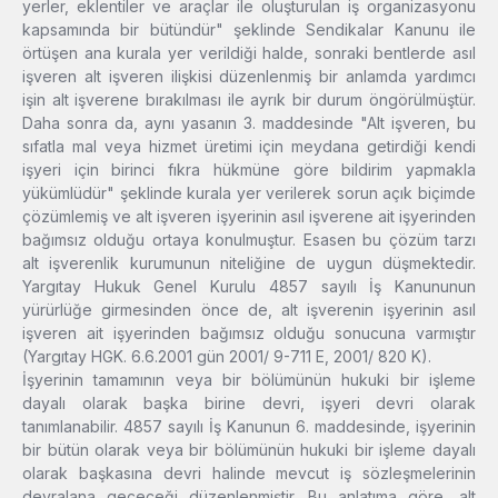
yerler, eklentiler ve araçlar ile oluşturulan iş organizasyonu
kapsamında bir bütündür" şeklinde Sendikalar Kanunu ile
örtüşen ana kurala yer verildiği halde, sonraki bentlerde asıl
işveren alt işveren ilişkisi düzenlenmiş bir anlamda yardımcı
işin alt işverene bırakılması ile ayrık bir durum öngörülmüştür.
Daha sonra da, aynı yasanın 3. maddesinde "Alt işveren, bu
sıfatla mal veya hizmet üretimi için meydana getirdiği kendi
işyeri için birinci fıkra hükmüne göre bildirim yapmakla
yükümlüdür" şeklinde kurala yer verilerek sorun açık biçimde
çözümlemiş ve alt işveren işyerinin asıl işverene ait işyerinden
bağımsız olduğu ortaya konulmuştur. Esasen bu çözüm tarzı
alt işverenlik kurumunun niteliğine de uygun düşmektedir.
Yargıtay Hukuk Genel Kurulu 4857 sayılı İş Kanununun
yürürlüğe girmesinden önce de, alt işverenin işyerinin asıl
işveren ait işyerinden bağımsız olduğu sonucuna varmıştır
(Yargıtay HGK. 6.6.2001 gün 2001/ 9-711 E, 2001/ 820 K).
İşyerinin tamamının veya bir bölümünün hukuki bir işleme
dayalı olarak başka birine devri, işyeri devri olarak
tanımlanabilir. 4857 sayılı İş Kanunun 6. maddesinde, işyerinin
bir bütün olarak veya bir bölümünün hukuki bir işleme dayalı
olarak başkasına devri halinde mevcut iş sözleşmelerinin
devralana geçeceği düzenlenmiştir. Bu anlatıma göre, alt