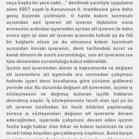
veya başka bir yere nakli…” denilmek suretiyle uygulama
alanı 4857 sayılı İş Kanununun 6. maddesine göre daha
geniş biçimde çizilmiştir. O halde kıdem tazminatı
açısından asıl işveren alt işveren ilişkisinin sona
ermesinin ardından işyerinden ayrılan alt işveren ile daha
sonra aynı işi alan alt işveren arasında hukuki ya da fiili
bir bağlantı olsun ya da olmasına kıdem tazminatı
açısından önceki işverenin, devir tarihindeki ücret ve
kendi dönemi ile sınırlı sorumluluğu, son alt işverenin ise
tüm dönemden sorumluluğu kabul edilmelidir.
İşçinin asıl işverenden alınan iş kapsamında ve değişen
alt işverenlere ait işyerinde ara vermeden çalışması
halinde işyeri devri kurallarına göre çözüme gidilmesi
yerinde olur. Bu durumda değişen alt işverenler, işçinin iş
sözleşmesini ve doğmuş bulunan işçilik haklarını
devralmış sayılır. İş sözleşmesinin tarafı olan işçi ya da
alt işveren tarafından bir fesih bildirimi yapılmadığı
sürece iş sözleşmeleri değişen alt işverenle devam
edeceğinden, işyerinde çalışması devam eden işçinin
feshe bağlı haklar olan ihbar ve kıdem tazminatı ile izin
ücreti talep koşulları gerçekleşmiş sayılmaz. Buna karşın