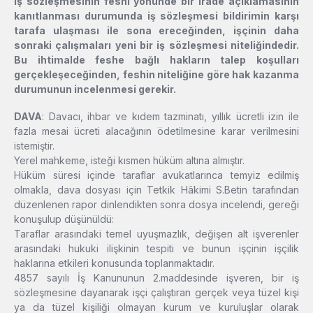
iş sözleşmesinin feshi yönünde bir irade açıklamasının
kanıtlanması durumunda iş sözleşmesi bildirimin karşı
tarafa ulaşması ile sona ereceğinden, işçinin daha
sonraki çalışmaları yeni bir iş sözleşmesi niteliğindedir.
Bu ihtimalde feshe bağlı hakların talep koşulları
gerçekleşeceğinden, feshin niteliğine göre hak kazanma
durumunun incelenmesi gerekir.
DAVA
: Davacı, ihbar ve kıdem tazminatı, yıllık ücretli izin ile
fazla mesai ücreti alacağının ödetilmesine karar verilmesini
istemiştir.
Yerel mahkeme, isteği kısmen hüküm altına almıştır.
Hüküm süresi içinde taraflar avukatlarınca temyiz edilmiş
olmakla, dava dosyası için Tetkik Hâkimi S.Betin tarafından
düzenlenen rapor dinlendikten sonra dosya incelendi, gereği
konuşulup düşünüldü:
Taraflar arasındaki temel uyuşmazlık, değişen alt işverenler
arasındaki hukuki ilişkinin tespiti ve bunun işçinin işçilik
haklarına etkileri konusunda toplanmaktadır.
4857 sayılı İş Kanununun 2.maddesinde işveren, bir iş
sözleşmesine dayanarak işçi çalıştıran gerçek veya tüzel kişi
ya da tüzel kişiliği olmayan kurum ve kuruluşlar olarak