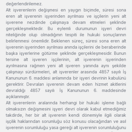
değerlendirilemez.
Alt işverenlerin değişmesi en yaygın biçimde, süresi sona
eren alt işverenin işyerinden ayrılması ve işçilerin yeni alt
işverene nezdinde çalışmaya devam etmeleri şeklinde
gerçekleşmektedir. Bu eylemli durumunun işyeri devri
niteliğinde olup olmadığının tespiti ile hukuki sonuçlarının
belirlenmesi önemlidir. Beklenen süreç, süresi sona eren alt
işverenin işyerinden ayrılması anında işçilerini de beraberinde
başka işyerlerine götürme şeklinde gerçekleşmesidir. Bunun
tersine alt işveren işçilerinin, alt işverenin işyerinden
ayrılmasına rağmen yeni alt işveren yanında aynı şekilde
çalışmayı sürdürmeleri, alt işverenler arasında 4857 sayılı İş
Kanununun 6. maddesi anlamında bir işyeri devrinin kabulünü
gerektirir. Devralan işverenin devam eden hizmet akitlerini
devraldığı 4857 sayılı İş Kanununun 6. maddesinde
açıklanmıştır.
Alt işverenlerin aralarında herhangi bir hukuki işleme bağlı
olmaksızın değişmesini işyeri devri olarak kabul etmediğimiz
takdirde, her bir alt işverenin kendi dönemiyle ilgili olarak
işçilik haklarından sorumluğu söz konusu olacağından ve asıl
işverenin sorumluluğu yasa gereği alt işverenin sorumluluğunu