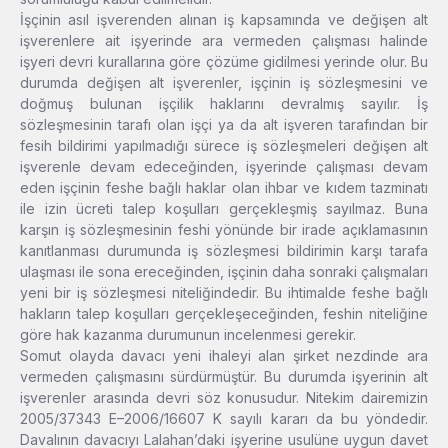
İşçinin asıl işverenden alınan iş kapsamında ve değişen alt
işverenlere ait işyerinde ara vermeden çalışması halinde
işyeri devri kurallarına göre çözüme gidilmesi yerinde olur. Bu
durumda değişen alt işverenler, işçinin iş sözleşmesini ve
doğmuş bulunan işçilik haklarını devralmış sayılır. İş
sözleşmesinin tarafı olan işçi ya da alt işveren tarafından bir
fesih bildirimi yapılmadığı sürece iş sözleşmeleri değişen alt
işverenle devam edeceğinden, işyerinde çalışması devam
eden işçinin feshe bağlı haklar olan ihbar ve kıdem tazminatı
ile izin ücreti talep koşulları gerçekleşmiş sayılmaz. Buna
karşın iş sözleşmesinin feshi yönünde bir irade açıklamasının
kanıtlanması durumunda iş sözleşmesi bildirimin karşı tarafa
ulaşması ile sona ereceğinden, işçinin daha sonraki çalışmaları
yeni bir iş sözleşmesi niteliğindedir. Bu ihtimalde feshe bağlı
hakların talep koşulları gerçekleşeceğinden, feshin niteliğine
göre hak kazanma durumunun incelenmesi gerekir.
Somut olayda davacı yeni ihaleyi alan şirket nezdinde ara
vermeden çalışmasını sürdürmüştür. Bu durumda işyerinin alt
işverenler arasında devri söz konusudur. Nitekim dairemizin
2005/37343 E–2006/16607 K sayılı kararı da bu yöndedir.
Davalının davacıyı Lalahan’daki işyerine usulüne uygun davet