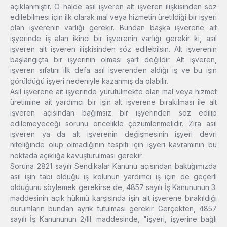
açıklanmıştır. O halde asıl işveren alt işveren ilişkisinden söz
edilebilmesi için ilk olarak mal veya hizmetin üretildiği bir işyeri
olan işverenin varlığı gerekir. Bundan başka işverene ait
işyerinde iş alan ikinci bir işverenin varlığı gerekir ki, asıl
işveren alt işveren ilişkisinden söz edilebilsin. Alt işverenin
başlangıçta bir işyerinin olması şart değildir. Alt işveren,
işveren sıfatını ilk defa asıl işverenden aldığı iş ve bu işin
görüldüğü işyeri nedeniyle kazanmış da olabilir.
Asıl işverene ait işyerinde yürütülmekte olan mal veya hizmet
üretimine ait yardımcı bir işin alt işverene bırakılması ile alt
işveren açısından bağımsız bir işyerinden söz edilip
edilemeyeceği sorunu öncelikle çözümlenmelidir. Zira asıl
işveren ya da alt işverenin değişmesinin işyeri devri
niteliğinde olup olmadığının tespiti için işyeri kavramının bu
noktada açıklığa kavuşturulması gerekir.
Soruna 2821 sayılı Sendikalar Kanunu açısından baktığımızda
asıl işin tabi olduğu iş kolunun yardımcı iş için de geçerli
olduğunu söylemek gerekirse de, 4857 sayılı İş Kanununun 3.
maddesinin açık hükmü karşısında işin alt işverene bırakıldığı
durumların bundan ayrık tutulması gerekir. Gerçekten, 4857
sayılı İş Kanununun 2/III. maddesinde, "işyeri, işyerine bağlı