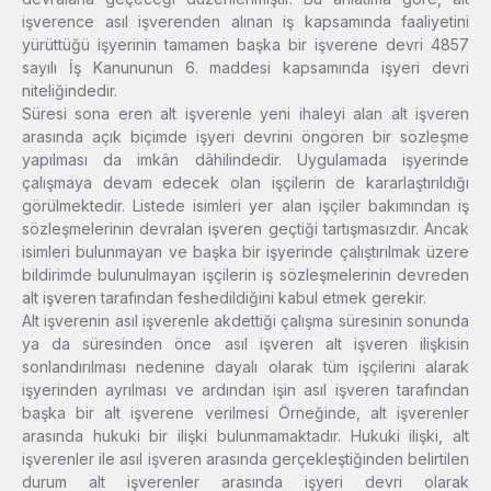
işverence asıl işverenden alınan iş kapsamında faaliyetini
yürüttüğü işyerinin tamamen başka bir işverene devri 4857
sayılı İş Kanununun 6. maddesi kapsamında işyeri devri
niteliğindedir.
Süresi sona eren alt işverenle yeni ihaleyi alan alt işveren
arasında açık biçimde işyeri devrini öngören bir sözleşme
yapılması da imkân dâhilindedir. Uygulamada işyerinde
çalışmaya devam edecek olan işçilerin de kararlaştırıldığı
görülmektedir. Listede isimleri yer alan işçiler bakımından iş
sözleşmelerinin devralan işveren geçtiği tartışmasızdır. Ancak
isimleri bulunmayan ve başka bir işyerinde çalıştırılmak üzere
bildirimde bulunulmayan işçilerin iş sözleşmelerinin devreden
alt işveren tarafından feshedildiğini kabul etmek gerekir.
Alt işverenin asıl işverenle akdettiği çalışma süresinin sonunda
ya da süresinden önce asıl işveren alt işveren ilişkisin
sonlandırılması nedenine dayalı olarak tüm işçilerini alarak
işyerinden ayrılması ve ardından işin asıl işveren tarafından
başka bir alt işverene verilmesi Örneğinde, alt işverenler
arasında hukuki bir ilişki bulunmamaktadır. Hukuki ilişki, alt
işverenler ile asıl işveren arasında gerçekleştiğinden belirtilen
durum alt işverenler arasında işyeri devri olarak