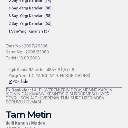
5.Sayı-Yargı Kararları (74)
4.Sayı-Yargı Kararları (88)
3.Sayı-Yargı Kararları (58)
2.Sayı-Yargı Kararları (55)
1.Sayı-Yargı Kararları (37)
Esas No : 2007/26306
Karar No : 2008/23980
Tarihi : 18.09.2008
İlgili Kanun/Madde : 4857 S.İşK/2,6
Yargı Yeri: T.C YARGITAY 9. HUKUK DAİRESİ
PDF İndir
Ek Başlıklar :
l ALT İŞVERENLERİN DEĞİŞMESİNE KARŞIN
İŞÇİNİN ÇALIŞMASINI KESİNTİSİZ SÜRDÜRMESİ l İŞYERİ
DEVRİ l SON ALT İŞVERENİN TÜM SÜRE ÜZERİNDEN
SORUMLU OLMASI
Tam Metin
İlgili Kanun / Madde