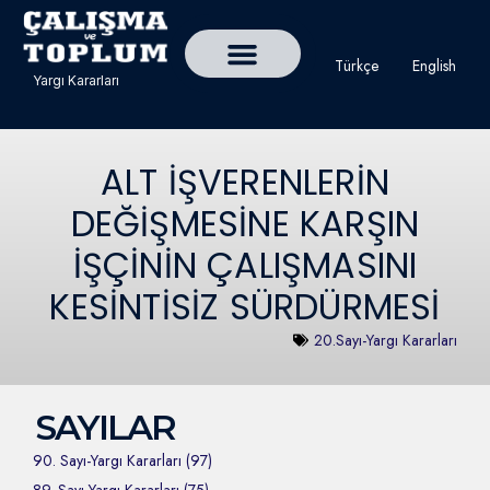
Türkçe
English
Yargı Kararları
Detaylı Yargı Kararı Ara
Çalışma ve Toplum Dergisi
ALT İŞVERENLERİN
DEĞİŞMESİNE KARŞIN
İŞÇİNİN ÇALIŞMASINI
KESİNTİSİZ SÜRDÜRMESİ
20.Sayı-Yargı Kararları
SAYILAR
90. Sayı-Yargı Kararları (97)