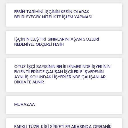
FESİH TARİHİNİ İŞÇİNİN KESİN OLARAK
BELİRLEYECEK NİTELİKTE İŞLEM YAPMASI
İŞÇİNİN ELEŞTİRİ SINIRLARINI AŞAN SÖZLERİ
NEDENİYLE GEÇERLİ FESİH
OTUZ İŞÇİ SAYISININ BELİRLENMESİNDE İŞYERİNİN
EKLENTİLERİNDE ÇALIŞAN İŞÇİLERLE İŞVERENİN
AYNI İŞ KOLUNDAKİ İŞYERLERİNDE ÇALIŞANLAR
DİKKATE ALINIR
MUVAZAA
FARKLI TÜZEL KİŞİ ŞİRKETLER ARASINDA ORGANİK