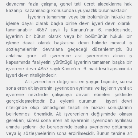
davacının fazla çalışma, genel tatil ücret alacaklarına hak
kazanıp kazanmadığı konusunda uyuşmazlık bulunmaktadır.
İşyerinin tamamının veya bir bölümünün hukuki bir
işleme dayalı olarak başka birine devri işyeri devri olarak
tanımlanabilir. 4857 sayılı İş Kanunu’nun 6. maddesinde,
işyerinin bir bütün olarak veya bir bölümünün hukuki bir
işleme dayalı olarak başkasına devri halinde mevcut iş
sözleşmelerinin devralana geçeceği düzenlenmiştir. Bu
anlatıma göre, alt işverence asıl işverenden alınan iş
kapsamında faaliyetini yürüttüğü işyerinin tamamen başka bir
işverene devri 4857 sayılı Kanun’un 6. maddesi kapsamında
işyeri devri niteliğindedir.
Alt işverenlerin değişmesi en yaygın biçimde, süresi
sona eren alt işverenin işyerinden ayrılması ve işçilerin yeni alt
işverene nezdinde çalışmaya devam etmeleri şeklinde
gerçekleşmektedir. Bu eylemli durumun işyeri devri
niteliğinde olup olmadığının tespiti ile hukuki sonuçlarının
belirlenmesi önemlidir. Alt işverenlerin değişiminde olması
gereken, süresi sona eren alt işverenin işyerinden ayrılması
anında işçilerini de beraberinde başka işyerlerine götürmesi
veya iş sözleşmelerinin sona erdirilmesidir. Bunun tersine alt