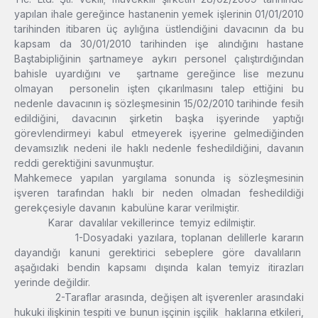
yapılan ihale gereğince hastanenin yemek işlerinin 01/01/2010
tarihinden itibaren üç aylığına üstlendiğini davacının da bu
kapsam da 30/01/2010 tarihinden işe alındığını hastane
Baştabipliğinin şartnameye aykırı personel çalıştırdığından
bahisle uyardığını ve şartname gereğince lise mezunu
olmayan personelin işten çıkarılmasını talep ettiğini bu
nedenle davacının iş sözleşmesinin 15/02/2010 tarihinde fesih
edildiğini, davacının şirketin başka işyerinde yaptığı
görevlendirmeyi kabul etmeyerek işyerine gelmediğinden
devamsızlık nedeni ile haklı nedenle feshedildiğini, davanın
reddi gerektiğini savunmuştur.
Mahkemece yapılan yargılama sonunda iş sözleşmesinin
işveren tarafından haklı bir neden olmadan feshedildiği
gerekçesiyle davanın kabulüne karar verilmiştir.
Karar davalılar vekillerince temyiz edilmiştir.
1-Dosyadaki yazılara, toplanan delillerle kararın
dayandığı kanuni gerektirici sebeplere göre davalıların
aşağıdaki bendin kapsamı dışında kalan temyiz itirazları
yerinde değildir.
2-Taraflar arasında, değişen alt işverenler arasındaki
hukuki ilişkinin tespiti ve bunun işçinin işçilik haklarına etkileri,