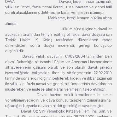
DAVA :Davacı, kıdem, ihbar tazminatı,
yıllık izin ücreti, fazla mesai ücreti, ulusal bayram ve genel tatil
ücreti alacaklarının ödetilmesine karar verilmesini istemiştir.
Mahkeme, isteği kısmen hüküm altına
almıştır.
Hüküm süresi içinde davalılar
avukatları tarafından temyiz edilmiş olmakla, dava dosyası için
Tetkik Hakimi K. Keleş tarafından düzenlenen rapor
dinlendikten sonra dosya incelendi, gereği konuşulup
düşünüldü:
Davacı vekili, davacının 01/08/2004 tarihinden beri
davalı Bakanlığa ait İstanbul Eğitim ve Araştırma Hastanesinde
alt işverenlerin çalışanı olarak ve son olarak davalı şirketin
işverenliğinde çalışmakta iken iş sözleşmesinin 22.02.2010
tarihinde sona erdirildiğinin belirterek kıdem ve ihbar tazminatı
ile yıllık izin, fazla mesai ve genel tatil ücretlerinin davalılardan
müştereken ve müteselsilen karar verilmesini talep etmiştir.
Davalı hazine vekili kendilerine husumet
yönetilemeyeceğini ve dava konusu taleplerin zamanaşımına
uğradığını beyanla davanın reddi gerektiğini savunmuştur.
Davalı Öz Sini Yemekçilik Kırtasiye Tem. İnş. San. ve
Tic. Ltd. Şti. vekili; müvekkili şirketin 28/02/2009 tarihinde