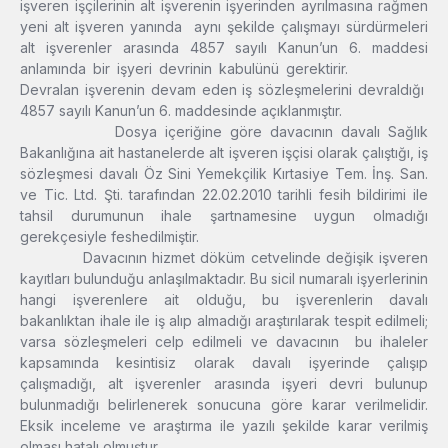
işveren işçilerinin alt işverenin işyerinden ayrılmasına rağmen
yeni alt işveren yanında aynı şekilde çalışmayı sürdürmeleri
alt işverenler arasında 4857 sayılı Kanun’un 6. maddesi
anlamında bir işyeri devrinin kabulünü gerektirir.
Devralan işverenin devam eden iş sözleşmelerini devraldığı
4857 sayılı Kanun’un 6. maddesinde açıklanmıştır.
Dosya içeriğine göre davacının davalı Sağlık
Bakanlığına ait hastanelerde alt işveren işçisi olarak çalıştığı, iş
sözleşmesi davalı Öz Sini Yemekçilik Kırtasiye Tem. İnş. San.
ve Tic. Ltd. Şti. tarafından 22.02.2010 tarihli fesih bildirimi ile
tahsil durumunun ihale şartnamesine uygun olmadığı
gerekçesiyle feshedilmiştir.
Davacının hizmet döküm cetvelinde değişik işveren
kayıtları bulunduğu anlaşılmaktadır. Bu sicil numaralı işyerlerinin
hangi işverenlere ait olduğu, bu işverenlerin davalı
bakanlıktan ihale ile iş alıp almadığı araştırılarak tespit edilmeli;
varsa sözleşmeleri celp edilmeli ve davacının bu ihaleler
kapsamında kesintisiz olarak davalı işyerinde çalışıp
çalışmadığı, alt işverenler arasında işyeri devri bulunup
bulunmadığı belirlenerek sonucuna göre karar verilmelidir.
Eksik inceleme ve araştırma ile yazılı şekilde karar verilmiş
olması hatalı olmuştur.