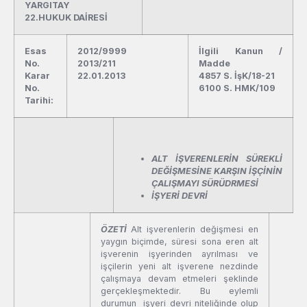
YARGITAY
22.HUKUK DAİRESİ
Esas
2012/9999
İlgili Kanun /
No.
2013/211
Madde
Karar
22.01.2013
4857 S. İşK/18-21
No.
6100 S. HMK/109
Tarihi:
ALT İŞVERENLERİN SÜREKLİ
DEĞİŞMESİNE KARŞIN İŞÇİNİN
ÇALIŞMAYI SÜRÜDRMESİ
İŞYERİ DEVRİ
ÖZETİ
Alt işverenlerin değişmesi en
yaygın biçimde, süresi sona eren alt
işverenin işyerinden ayrılması ve
işçilerin yeni alt işverene nezdinde
çalışmaya devam etmeleri şeklinde
gerçekleşmektedir. Bu eylemli
durumun işyeri devri niteliğinde olup