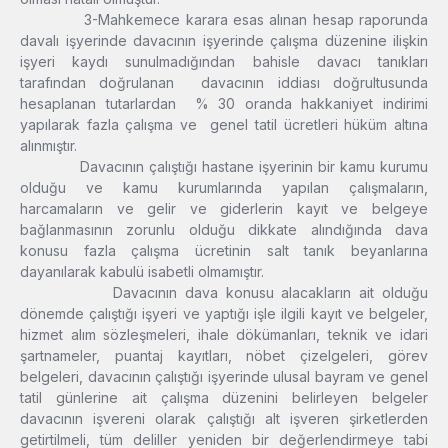
3-Mahkemece karara esas alınan hesap raporunda
davalı işyerinde davacının işyerinde çalışma düzenine ilişkin
işyeri kaydı sunulmadığından bahisle davacı tanıkları
tarafından doğrulanan davacının iddiası doğrultusunda
hesaplanan tutarlardan % 30 oranda hakkaniyet indirimi
yapılarak fazla çalışma ve genel tatil ücretleri hüküm altına
alınmıştır.
Davacının çalıştığı hastane işyerinin bir kamu kurumu
olduğu ve kamu kurumlarında yapılan çalışmaların,
harcamaların ve gelir ve giderlerin kayıt ve belgeye
bağlanmasının zorunlu olduğu dikkate alındığında dava
konusu fazla çalışma ücretinin salt tanık beyanlarına
dayanılarak kabulü isabetli olmamıştır.
Davacının dava konusu alacakların ait olduğu
dönemde çalıştığı işyeri ve yaptığı işle ilgili kayıt ve belgeler,
hizmet alım sözleşmeleri, ihale dökümanları, teknik ve idari
şartnameler, puantaj kayıtları, nöbet çizelgeleri, görev
belgeleri, davacının çalıştığı işyerinde ulusal bayram ve genel
tatil günlerine ait çalışma düzenini belirleyen belgeler
davacının işvereni olarak çalıştığı alt işveren şirketlerden
getirtilmeli, tüm deliller yeniden bir değerlendirmeye tabi