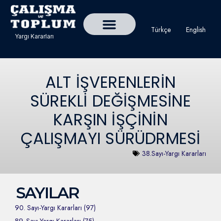
Türkçe
English
Yargı Kararları
Detaylı Yargı Kararı Ara
Çalışma ve Toplum Dergisi
ALT İŞVERENLERİN
SÜREKLİ DEĞİŞMESİNE
KARŞIN İŞÇİNİN
ÇALIŞMAYI SÜRÜDRMESİ
38.Sayı-Yargı Kararları
SAYILAR
90. Sayı-Yargı Kararları (97)