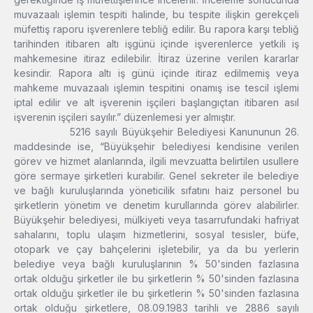
muvazaalı işlemin tespiti halinde, bu tespite ilişkin gerekçeli
müfettiş raporu işverenlere tebliğ edilir. Bu rapora karşı tebliğ
tarihinden itibaren altı işgünü içinde işverenlerce yetkili iş
mahkemesine itiraz edilebilir. İtiraz üzerine verilen kararlar
kesindir. Rapora altı iş günü içinde itiraz edilmemiş veya
mahkeme muvazaalı işlemin tespitini onamış ise tescil işlemi
iptal edilir ve alt işverenin işçileri başlangıçtan itibaren asıl
işverenin işçileri sayılır.” düzenlemesi yer almıştır.
5216 sayılı Büyükşehir Belediyesi Kanununun 26.
maddesinde ise, “Büyükşehir belediyesi kendisine verilen
görev ve hizmet alanlarında, ilgili mevzuatta belirtilen usullere
göre sermaye şirketleri kurabilir. Genel sekreter ile belediye
ve bağlı kuruluşlarında yöneticilik sıfatını haiz personel bu
şirketlerin yönetim ve denetim kurullarında görev alabilirler.
Büyükşehir belediyesi, mülkiyeti veya tasarrufundaki hafriyat
sahalarını, toplu ulaşım hizmetlerini, sosyal tesisler, büfe,
otopark ve çay bahçelerini işletebilir, ya da bu yerlerin
belediye veya bağlı kuruluşlarının % 50'sinden fazlasına
ortak olduğu şirketler ile bu şirketlerin % 50'sinden fazlasına
ortak olduğu şirketler ile bu şirketlerin % 50'sinden fazlasına
ortak olduğu şirketlere, 08.09.1983 tarihli ve 2886 sayılı