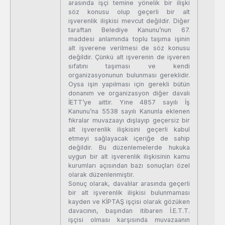
arasında işçi temine yönelik bir ilişki
söz konusu olup geçerli bir alt
işverenlik ilişkisi mevcut değildir. Diğer
taraftan Belediye Kanunu’nun 67.
maddesi anlamında toplu taşıma işinin
alt işverene verilmesi de söz konusu
değildir. Çünkü alt işverenin de işveren
sıfatını taşıması ve kendi
organizasyonunun bulunması gereklidir.
Oysa işin yapılması için gerekli bütün
donanım ve organizasyon diğer davalı
İETT’ye aittir. Yine 4857 sayılı İş
Kanunu’na 5538 sayılı Kanunla eklenen
fıkralar muvazaayı dışlayıp geçersiz bir
alt işverenlik ilişkisini geçerli kabul
etmeyi sağlayacak içeriğe de sahip
değildir. Bu düzenlemelerde hukuka
uygun bir alt işverenlik ilişkisinin kamu
kurumları açısından bazı sonuçları özel
olarak düzenlenmiştir.
Sonuç olarak, davalılar arasında geçerli
bir alt işverenlik ilişkisi bulunmaması
kayden ve KİPTAŞ işçisi olarak gözüken
davacının, başından itibaren İ.E.T.T.
işçisi olması karşısında muvazaanın