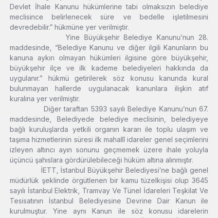
Devlet İhale Kanunu hükümlerine tabi olmaksızın belediye
meclisince belirlenecek süre ve bedelle işletilmesini
devredebilir.” hükmüne yer verilmiştir.
Yine Büyükşehir Belediye Kanunu’nun 28.
maddesinde, “Belediye Kanunu ve diğer ilgili Kanunların bu
kanuna aykırı olmayan hükümleri ilgisine göre büyükşehir,
büyükşehir ilçe ve ilk kademe belediyeleri hakkında da
uygulanır.” hükmü getirilerek söz konusu kanunda kural
bulunmayan hallerde uygulanacak kanunlara ilişkin atıf
kuralına yer verilmiştir.
Diğer taraftan 5393 sayılı Belediye Kanunu’nun 67.
maddesinde, Belediyede belediye meclisinin, belediyeye
bağlı kuruluşlarda yetkili organın kararı ile toplu ulaşım ve
taşıma hizmetlerinin süresi ilk mahallî idareler genel seçimlerini
izleyen altıncı ayın sonunu geçmemek üzere ihale yoluyla
üçüncü şahıslara gördürülebileceği hüküm altına alınmıştır.
İETT, İstanbul Büyükşehir Belediyesi’ne bağlı genel
müdürlük şeklinde örgütlenen bir kamu tüzelkişisi olup 3645
sayılı İstanbul Elektrik, Tramvay Ve Tünel İdareleri Teşkilat Ve
Tesisatının İstanbul Belediyesine Devrine Dair Kanun ile
kurulmuştur. Yine aynı Kanun ile söz konusu idarelerin