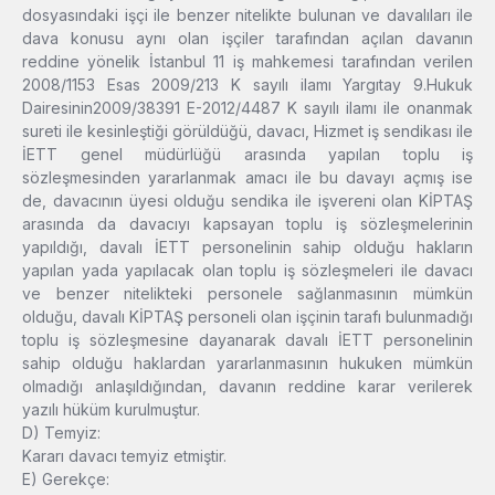
dosyasındaki işçi ile benzer nitelikte bulunan ve davalıları ile
dava konusu aynı olan işçiler tarafından açılan davanın
reddine yönelik İstanbul 11 iş mahkemesi tarafından verilen
2008/1153 Esas 2009/213 K sayılı ilamı Yargıtay 9.Hukuk
Dairesinin2009/38391 E-2012/4487 K sayılı ilamı ile onanmak
sureti ile kesinleştiği görüldüğü, davacı, Hizmet iş sendikası ile
İETT genel müdürlüğü arasında yapılan toplu iş
sözleşmesinden yararlanmak amacı ile bu davayı açmış ise
de, davacının üyesi olduğu sendika ile işvereni olan KİPTAŞ
arasında da davacıyı kapsayan toplu iş sözleşmelerinin
yapıldığı, davalı İETT personelinin sahip olduğu hakların
yapılan yada yapılacak olan toplu iş sözleşmeleri ile davacı
ve benzer nitelikteki personele sağlanmasının mümkün
olduğu, davalı KİPTAŞ personeli olan işçinin tarafı bulunmadığı
toplu iş sözleşmesine dayanarak davalı İETT personelinin
sahip olduğu haklardan yararlanmasının hukuken mümkün
olmadığı anlaşıldığından, davanın reddine karar verilerek
yazılı hüküm kurulmuştur.
D) Temyiz:
Kararı davacı temyiz etmiştir.
E) Gerekçe: