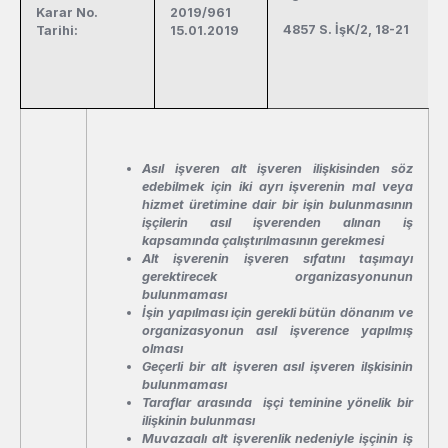
Karar No.
2019/961
4857 S. İşK/2, 18-21
Tarihi:
15.01.2019
Asıl işveren alt işveren ilişkisinden söz
edebilmek için iki ayrı işverenin mal veya
hizmet üretimine dair bir işin bulunmasının
işçilerin asıl işverenden alınan iş
kapsamında çalıştırılmasının gerekmesi
Alt işverenin işveren sıfatını taşımayı
gerektirecek organizasyonunun
bulunmaması
İşin yapılması için gerekli bütün dönanım ve
organizasyonun asıl işverence yapılmış
olması
Geçerli bir alt işveren asıl işveren ilşkisinin
bulunmaması
Taraflar arasında işçi teminine yönelik bir
ilişkinin bulunması
Muvazaalı alt işverenlik nedeniyle işçinin iş