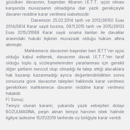
gözüken davacının, başından itibaren İ.E.T.T. işçisi olması
karşısında muvazaanın olmadığına dair yazılı gerekçeyle
davanın reddine karar verilmesi isabetsizdir.
Dairemizin 25.02.2014 tarih ve 2012/38150 Esas
2014/5814 Karar sayılı bozma, 09.11.2015 tarih ve 2015/29133
Esas 2015/31688 Karar sayılı onama ilamları ile davalılar
arasındaki hukuki ilişkinin muvazaalı olduğu hüküm altına
alınmıştır.
Mahkemece davacının başından beri İETT'nin işçisi
olduğu kabul edilerek, davacının davalı İ.E.T.T.’nin taraf
olduğu toplu iş sözleşmelerinden yararlanması için gerekli
diğer şartların mevcut olup olmadığı ile talep ettiği alacaklara
hak kazanıp kazanmadığı ayrıca değerlendirildikten sonra
sonucuna göre davacının talepleri hakkında karar verilmesi
gerekirken mahkemece davanın reddine karar verilmesi
hatalıdır.
F) Sonuç:
Temyiz olunan kararın, yukarıda yazılı sebepten dolayı
BOZULMASINA, peşin alınan temyiz harcının istek halinde
ilgiliye iadesine 15/01/2019 tarihinde oy birliğiyle karar verildi.