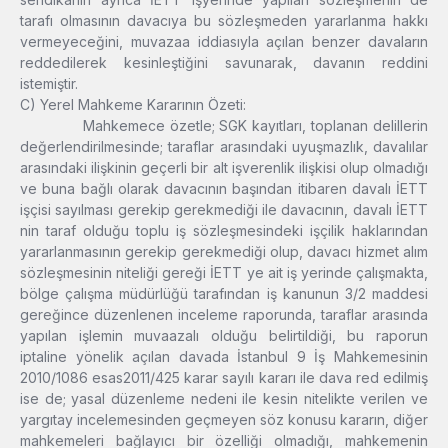
tarafı olmasının davacıya bu sözleşmeden yararlanma hakkı
vermeyeceğini, muvazaa iddiasıyla açılan benzer davaların
reddedilerek kesinleştiğini savunarak, davanın reddini
istemiştir.
C) Yerel Mahkeme Kararının Özeti:
Mahkemece özetle; SGK kayıtları, toplanan delillerin
değerlendirilmesinde; taraflar arasındaki uyuşmazlık, davalılar
arasındaki ilişkinin geçerli bir alt işverenlik ilişkisi olup olmadığı
ve buna bağlı olarak davacının başından itibaren davalı İETT
işçisi sayılması gerekip gerekmediği ile davacının, davalı İETT
nin taraf olduğu toplu iş sözleşmesindeki işçilik haklarından
yararlanmasının gerekip gerekmediği olup, davacı hizmet alım
sözleşmesinin niteliği gereği İETT ye ait iş yerinde çalışmakta,
bölge çalışma müdürlüğü tarafından iş kanunun 3/2 maddesi
gereğince düzenlenen inceleme raporunda, taraflar arasında
yapılan işlemin muvaazalı olduğu belirtildiği, bu raporun
iptaline yönelik açılan davada İstanbul 9 İş Mahkemesinin
2010/1086 esas2011/425 karar sayılı kararı ile dava red edilmiş
ise de; yasal düzenleme nedeni ile kesin nitelikte verilen ve
yargıtay incelemesinden geçmeyen söz konusu kararın, diğer
mahkemeleri bağlayıcı bir özelliği olmadığı, mahkemenin