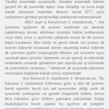
Taraflar arasındaki uyuşmazlık, davalılar arasındaki ilişkinin
geçerli bir alt işverenlik ilişkisi olup olmadığı ve buna bağlı
olarak davacının başından itibaren davalı İETT işçisi
sayılmasının gerekip gerekmediği noktasında toplanmaktadır.
4857 sayılı İş Kanunu’nun 2. maddesinde, “…Asıl
işverenin işçilerinin alt işveren tarafından işe alınarak
çalıştırılmaya devam ettirilmesi suretiyle hakları kısıtlanamaz
veya daha önce o işyerinde çalıştırılan kimse ile alt işveren
ilişkisi kurulamaz. Aksi halde ve genel olarak asıl işveren alt
işveren ilişkisinin muvazaalı işleme dayandığı kabul edilerek
alt işverenin işçileri başlangıçtan itibaren asıl işverenin işçisi
sayılarak işlem görürler. İşletmenin ve işin gereği ile teknolojik
nedenlerle uzmanlık gerektiren işler dışında asıl iş bölünerek
alt işverenlere verilemez…” denilerek alt işverenlik ilişkisinde
muvazaaya bağlanan hukuki sonuç açıklanmıştır.
Aynı Kanun’un 3. maddesinin 2. fıkrasında ise, “Bu
Kanunun 2. maddesinin 6.fıkrasına göre iş alan alt işveren;
kendi işyerinin tescili için asıl işverenden aldığı yazılı alt
işverenlik sözleşmesi ve gerekli belgelerle birlikte, birinci
fıkra hükmüne göre bildirim yapmakla yükümlüdür. Bölge
müdürlüğünce tescili yapılan bu işyerine ait belgeler
gerektiğinde iş müfettişlerince incelenir. İnceleme sonucunda