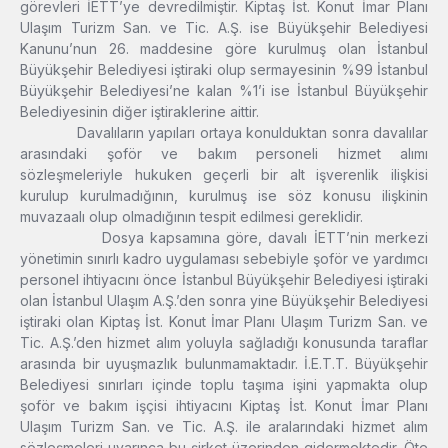
görevleri İETT’ye devredilmiştir. Kiptaş İst. Konut İmar Planı
Ulaşım Turizm San. ve Tic. A.Ş. ise Büyükşehir Belediyesi
Kanunu’nun 26. maddesine göre kurulmuş olan İstanbul
Büyükşehir Belediyesi iştiraki olup sermayesinin %99 İstanbul
Büyükşehir Belediyesi’ne kalan %1’i ise İstanbul Büyükşehir
Belediyesinin diğer iştiraklerine aittir.
Davalıların yapıları ortaya konulduktan sonra davalılar
arasındaki şoför ve bakım personeli hizmet alımı
sözleşmeleriyle hukuken geçerli bir alt işverenlik ilişkisi
kurulup kurulmadığının, kurulmuş ise söz konusu ilişkinin
muvazaalı olup olmadığının tespit edilmesi gereklidir.
Dosya kapsamına göre, davalı İETT’nin merkezi
yönetimin sınırlı kadro uygulaması sebebiyle şoför ve yardımcı
personel ihtiyacını önce İstanbul Büyükşehir Belediyesi iştiraki
olan İstanbul Ulaşım A.Ş.’den sonra yine Büyükşehir Belediyesi
iştiraki olan Kiptaş İst. Konut İmar Planı Ulaşım Turizm San. ve
Tic. A.Ş.’den hizmet alım yoluyla sağladığı konusunda taraflar
arasında bir uyuşmazlık bulunmamaktadır. İ.E.T.T. Büyükşehir
Belediyesi sınırları içinde toplu taşıma işini yapmakta olup
şoför ve bakım işçisi ihtiyacını Kiptaş İst. Konut İmar Planı
Ulaşım Turizm San. ve Tic. A.Ş. ile aralarındaki hizmet alım
sözleşmeleri uyarınca bu şirket üzerinden gidermektedir. Öte