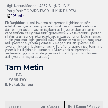
İlgili Kanun/Madde : 4857 S. İşK/2, 18-21
Yargı Yeri: T.C YARGITAY 9. HUKUK DAİRESİ
PDF İndir
Ek Başlıklar :
• Asıl işveren alt işveren ilişkisinden söz
edebilmek için iki ayrı işverenin mal veya hizmet üretimine
dair bir işin bulunmasının işçilerin asıl işverenden alınan iş
kapsamında çalıştırılmasının gerekmesi • Alt işverenin işveren
sıfatını taşımayı gerektirecek organizasyonunun bulunmaması
• İşin yapılması için gerekli bütün dönanım ve organizasyonun
asıl işverence yapılmış olması • Geçerli bir alt işveren asıl
işveren ilşkisinin bulunmaması • Taraflar arasında işçi teminine
yönelik bir ilişkinin bulunması • Muvazaalı alt işverenlik
nedeniyle işçinin iş sözleşmesinin kurulduğu andan itibaren
asıl işverenin işçisi sayılacağı
Tam Metin
T.C.
YARGITAY
9. Hukuk Dairesi
İlgili Kanun / Madde
Esas No.
2015/35741