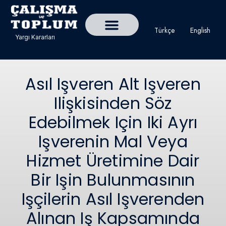
Türkçe
English
Yargı Kararları
Detaylı Yargı Kararı Ara
Çalışma ve Toplum Dergisi
Asıl Işveren Alt Işveren
Ilişkisinden Söz
Edebilmek Için Iki Ayrı
Işverenin Mal Veya
Hizmet Üretimine Dair
Bir Işin Bulunmasının
Işçilerin Asıl Işverenden
Alınan Iş Kapsamında