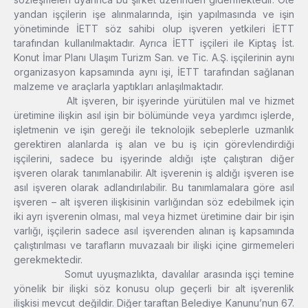
yandan işçilerin işe alınmalarında, işin yapılmasında ve işin
yönetiminde İETT söz sahibi olup işveren yetkileri İETT
tarafından kullanılmaktadır. Ayrıca İETT işçileri ile Kiptaş İst.
Konut İmar Planı Ulaşım Turizm San. ve Tic. A.Ş. işçilerinin aynı
organizasyon kapsamında aynı işi, İETT tarafından sağlanan
malzeme ve araçlarla yaptıkları anlaşılmaktadır.
Alt işveren, bir işyerinde yürütülen mal ve hizmet
üretimine ilişkin asıl işin bir bölümünde veya yardımcı işlerde,
işletmenin ve işin gereği ile teknolojik sebeplerle uzmanlık
gerektiren alanlarda iş alan ve bu iş için görevlendirdiği
işçilerini, sadece bu işyerinde aldığı işte çalıştıran diğer
işveren olarak tanımlanabilir. Alt işverenin iş aldığı işveren ise
asıl işveren olarak adlandırılabilir. Bu tanımlamalara göre asıl
işveren – alt işveren ilişkisinin varlığından söz edebilmek için
iki ayrı işverenin olması, mal veya hizmet üretimine dair bir işin
varlığı, işçilerin sadece asıl işverenden alınan iş kapsamında
çalıştırılması ve tarafların muvazaalı bir ilişki içine girmemeleri
gerekmektedir.
Somut uyuşmazlıkta, davalılar arasında işçi temine
yönelik bir ilişki söz konusu olup geçerli bir alt işverenlik
ilişkisi mevcut değildir. Diğer taraftan Belediye Kanunu’nun 67.