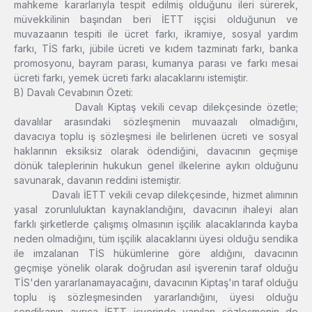
mahkeme kararlarıyla tespit edilmiş olduğunu ileri sürerek,
müvekkilinin başından beri İETT işçisi olduğunun ve
muvazaanın tespiti ile ücret farkı, ikramiye, sosyal yardım
farkı, TİS farkı, jübile ücreti ve kıdem tazminatı farkı, banka
promosyonu, bayram parası, kumanya parası ve farkı mesai
ücreti farkı, yemek ücreti farkı alacaklarını istemiştir.
B) Davalı Cevabının Özeti:
Davalı Kiptaş vekili cevap dilekçesinde özetle;
davalılar arasındaki sözleşmenin muvaazalı olmadığını,
davacıya toplu iş sözleşmesi ile belirlenen ücreti ve sosyal
haklarının eksiksiz olarak ödendiğini, davacının geçmişe
dönük taleplerinin hukukun genel ilkelerine aykırı olduğunu
savunarak, davanın reddini istemiştir.
Davalı İETT vekili cevap dilekçesinde, hizmet alımının
yasal zorunluluktan kaynaklandığını, davacının ihaleyi alan
farklı şirketlerde çalışmış olmasının işçilik alacaklarında kayba
neden olmadığını, tüm işçilik alacaklarını üyesi olduğu sendika
ile imzalanan TİS hükümlerine göre aldığını, davacının
geçmişe yönelik olarak doğrudan asıl işverenin taraf olduğu
TİS'den yararlanamayacağını, davacının Kiptaş'ın taraf olduğu
toplu iş sözleşmesinden yararlandığını, üyesi olduğu
sendikanın ayrıca İETT işyerinde yapılan sözleşmenin de