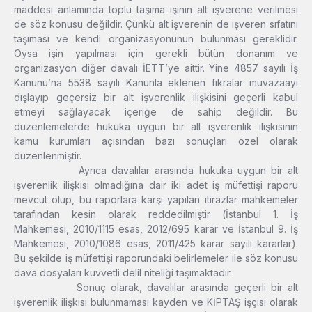
maddesi anlamında toplu taşıma işinin alt işverene verilmesi
de söz konusu değildir. Çünkü alt işverenin de işveren sıfatını
taşıması ve kendi organizasyonunun bulunması gereklidir.
Oysa işin yapılması için gerekli bütün donanım ve
organizasyon diğer davalı İETT’ye aittir. Yine 4857 sayılı İş
Kanunu’na 5538 sayılı Kanunla eklenen fıkralar muvazaayı
dışlayıp geçersiz bir alt işverenlik ilişkisini geçerli kabul
etmeyi sağlayacak içeriğe de sahip değildir. Bu
düzenlemelerde hukuka uygun bir alt işverenlik ilişkisinin
kamu kurumları açısından bazı sonuçları özel olarak
düzenlenmiştir.
Ayrıca davalılar arasında hukuka uygun bir alt
işverenlik ilişkisi olmadığına dair iki adet iş müfettişi raporu
mevcut olup, bu raporlara karşı yapılan itirazlar mahkemeler
tarafından kesin olarak reddedilmiştir (İstanbul 1. İş
Mahkemesi, 2010/1115 esas, 2012/695 karar ve İstanbul 9. İş
Mahkemesi, 2010/1086 esas, 2011/425 karar sayılı kararlar).
Bu şekilde iş müfettişi raporundaki belirlemeler ile söz konusu
dava dosyaları kuvvetli delil niteliği taşımaktadır.
Sonuç olarak, davalılar arasında geçerli bir alt
işverenlik ilişkisi bulunmaması kayden ve KİPTAŞ işçisi olarak