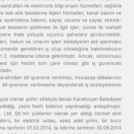
ntralleri ile elektronik bilgi erişim hizmetleri, sağlıkla
ve katı atık tesislerine ilişkin hizmetler, kanal bakım ve
n ve aydınlatma bakımı, sayaç okuma ve sayaç sökme-
tesislerin işletilmesi ile ilgili işler, süresi ilk mahallî
zere ihale yoluyla üçüncü şahıslara gördürülebilir.
ri, bakım ve onarım işleri belediyenin asli işlerinden
uzmanlık gerektiren iş olup olmadığına bakılmaksızın
2. maddesine istisna getirilmiştir. Ancak, sözkonusu
mesi için feshin son çare olması gibi iş güvencesi
tadır.
arafından alt işverene verilmesi, muvazaa iddialarının
 alt işverene verilmesine dayanılarak iş sözleşmesinin
çisi olarak şoför sıfatıyla davalı Karakoçan Belediyesi
ldiği, yazılı fesih bildirimi yapılmadığı anlaşılmıştır.
td. Şti.'nin yüklenici olarak yer aldığı hizmet alım
rü, bir elektrik ustası, sekiz adet şoför, bir büro
a tarihinin 01.02.2014, işi bitirme tarihinin 30.06.2014