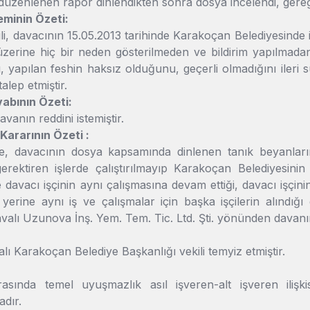
 düzenlenen rapor dinlendikten sonra dosya incelendi, ger
eminin Özeti:
li, davacının 15.05.2013 tarihinde Karakoçan Belediyesinde i
üzerine hiç bir neden gösterilmeden ve bildirim yapılmada
nı, yapılan feshin haksız olduğunu, geçerli olmadığını ileri
talep etmiştir.
abının Özeti:
vanın reddini istemiştir.
rarının Özeti :
 davacının dosya kapsamında dinlenen tanık beyanlarına
rektiren işlerde çalıştırılmayıp Karakoçan Belediyesinin as
e davacı işçinin aynı çalışmasına devam ettiği, davacı işçini
 yerine aynı iş ve çalışmalar için başka işçilerin alındığ
avalı Uzunova İnş. Yem. Tem. Tic. Ltd. Şti. yönünden davanın
lı Karakoçan Belediye Başkanlığı vekili temyiz etmiştir.
rasında temel uyuşmazlık asıl işveren-alt işveren ili
dır.