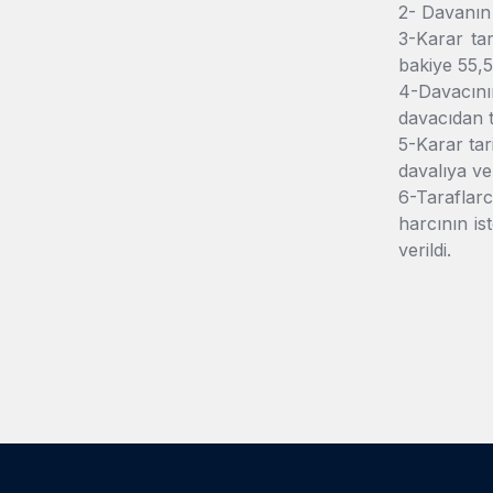
2- Davanı
3-Karar tar
bakiye 55,5
4-Davacını
davacıdan t
5-Karar tar
davalıya ve
6-Taraflar
harcının is
verildi.