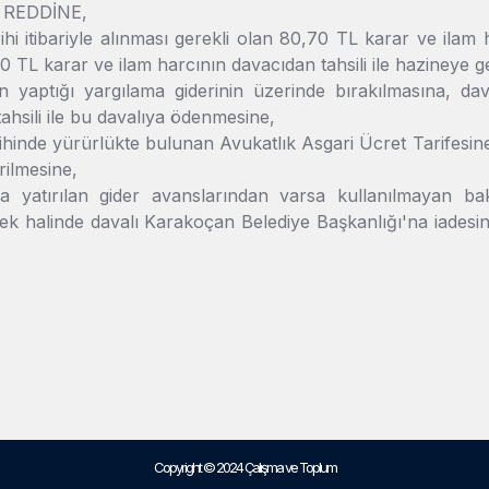
n REDDİNE,
ihi itibariyle alınması gerekli olan 80,70 TL karar ve ila
0 TL karar ve ilam harcının davacıdan tahsili ile hazineye ge
n yaptığı yargılama giderinin üzerinde bırakılmasına, dav
ahsili ile bu davalıya ödenmesine,
ihinde yürürlükte bulunan Avukatlık Asgari Ücret Tarifesin
rilmesine,
ca yatırılan gider avanslarından varsa kullanılmayan bakiy
tek halinde davalı Karakoçan Belediye Başkanlığı'na iadesine
Copyright © 2024 Çalışma ve Toplum