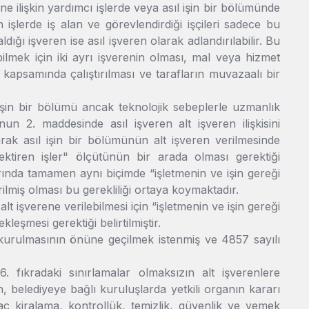
e ilişkin yardımcı işlerde veya asıl işin bir bölümünde
 işlerde iş alan ve görevlendirdiği işçileri sadece bu
ldığı işveren ise asıl işveren olarak adlandırılabilir. Bu
bilmek için iki ayrı işverenin olması, mal veya hizmet
iş kapsamında çalıştırılması ve tarafların muvazaalı bir
 işin bir bölümü ancak teknolojik sebeplerle uzmanlık
nun 2. maddesinde asıl işveren alt işveren ilişkisini
ak asıl işin bir bölümünün alt işveren verilmesinde
ektiren işler" ölçütünün bir arada olması gerektiği
larında tamamen aynı biçimde “işletmenin ve işin gereği
rilmiş olması bu gerekliliği ortaya koymaktadır.
lt işverene verilebilmesi için “işletmenin ve işin gereği
kleşmesi gerektiği belirtilmiştir.
si kurulmasının önüne geçilmek istenmiş ve 4857 sayılı
6. fıkradaki sınırlamalar olmaksızın alt işverenlere
, belediyeye bağlı kuruluşlarda yetkili organın kararı
aç kiralama, kontrollük, temizlik, güvenlik ve yemek