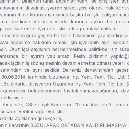
şılmıştır. Dinlenen tanık beyanlarından, işe giriş-işten ay
 davacının davalı alt işveren şirket işçisi olarak ihale konus
davacının ihale konusu iş dışında başka bir işte çalıştırılmad
rma nezdinde yürütülmesinde kanuna aykırı bir durum 
 asıl işveren-alt işveren ilişkisi olduğu anlaşılmaktadır.
apsamına göre geçerli bir fesih bildiriminin yapılmadığı sab
avası açabilme hakkının olması için işverenin aynı işkolu
ir. Otuz işçi sayısının belirlenmesinde belirli-belirsiz süre
 arasında bir ayırım yapılamaz. Fesih bildirimin yapıldığ
cak işçinin iş sözleşmesinin devam etmekte olması yeterli ol
amından ve aynı şekilde Dairemiz denetiminden geçere
i 30.06.2014 tarihinde Uzunova İnş. Yem. Tem. Tic. Ltd. Şt
ır. Bu itibarla, alt işveren Uzunova İnş. Yem. Tem. Tic. Ltd. 
ş güvencesi hükümlerinden faydalanamayacağından, davan
ektirmiştir.
 sebeplerle, 4857 sayılı Kanun'un 20. maddesinin 3. fıkras
bi karar verilmesi gerekmiştir.
karda açıklanan gerekçe ile;
nin kararının BOZULARAK ORTADAN KALDIRILMASINA,