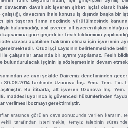
lenen tanık beyanlarından, işe giriş-işten ayrılış b
n davacının davalı alt işveren şirket işçisi olarak ihale
çalıştığı, davacının ihale konusu iş dışında başka bir işt
ı işin taşeron firma nezdinde yürütülmesinde kanuna 
lişki bulunmadığı, asıl işveren-alt işveren ilişkisi olduğu 
kapsamına göre geçerli bir fesih bildiriminin yapılmadığ
e iade davası açabilme hakkının olması için işverenin ay
erekmektedir. Otuz işçi sayısının belirlenmesinde belirli-
ile çalışanlar arasında bir ayırım yapılamaz. Fesih bildir
 bulundurulacak işçinin iş sözleşmesinin devam etmekte 
amından ve aynı şekilde Dairemiz denetiminden geçere
ği 30.06.2014 tarihinde Uzunova İnş. Yem. Tem. Tic. Ltd
aşılmıştır. Bu itibarla, alt işveren Uzunova İnş. Yem. 
8. maddesi uyarınca iş güvencesi hükümlerinden faydal
ar verilmesi bozmayı gerektirmiştir.
aflar arasında görülen dava sonucunda verilen kararın, t
 vekili tarafından istenilmekle, temyiz talebinin süresin