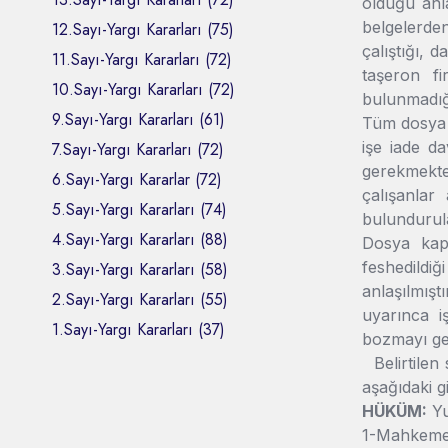
olduğu anla
belgelerden
12.Sayı-Yargı Kararları (75)
çalıştığı, 
11.Sayı-Yargı Kararları (72)
taşeron fi
10.Sayı-Yargı Kararları (72)
bulunmadığı,
9.Sayı-Yargı Kararları (61)
Tüm dosya k
işe iade d
7.Sayı-Yargı Kararları (72)
gerekmekted
6.Sayı-Yargı Kararlar (72)
çalışanlar
5.Sayı-Yargı Kararları (74)
bulundurula
4.Sayı-Yargı Kararları (88)
Dosya kaps
feshedildiğ
3.Sayı-Yargı Kararları (58)
anlaşılmışt
2.Sayı-Yargı Kararları (55)
uyarınca i
1.Sayı-Yargı Kararları (37)
bozmayı ger
Belirtilen
aşağıdaki gi
HÜKÜM:
Yu
1-Mahkeme