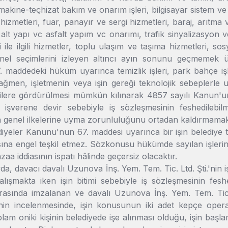
makine-teçhizat bakım ve onarım işleri, bilgisayar sistem ve sa
k hizmetleri, fuar, panayır ve sergi hizmetleri, baraj, arıtma 
 alt yapı vc asfalt yapım vc onarımı, trafik sinyalizasyo
 ile ilgili hizmetler, toplu ulaşım ve taşıma hizmetleri, sosyal 
enel seçimlerini izleyen altıncı ayın sonunu geçmemek ü
 maddedeki hüküm uyarınca temizlik işleri, park bahçe işle
ağmen, işletmenin veya işin gereği teknolojik sebeplerle 
ilere gördürülmesi mümkün kılınarak 4857 sayılı Kanun'un 
 işverene devir sebebiyle iş sözleşmesinin feshedilebil
genel ilkelerine uyma zorunluluğunu ortadan kaldırmamak
iyeler Kanunu'nun 67. maddesi uyarınca bir işin belediye t
sına engel teşkil etmez. Sözkonusu hükümde sayılan işlerin
zaa iddiasının ispatı hâlinde geçersiz olacaktır.
a, davacı davalı Uzunova İnş. Yem. Tem. Tic. Ltd. Şti.'nin iş
alışmakta iken işin bitimi sebebiyle iş sözleşmesinin feshedi
arasında imzalanan ve davalı Uzunova İnş. Yem. Tem. Tic. L
nin incelenmesinde, işin konusunun iki adet kepçe operatö
lam oniki kişinin belediyede işe alınması olduğu, işin başlam