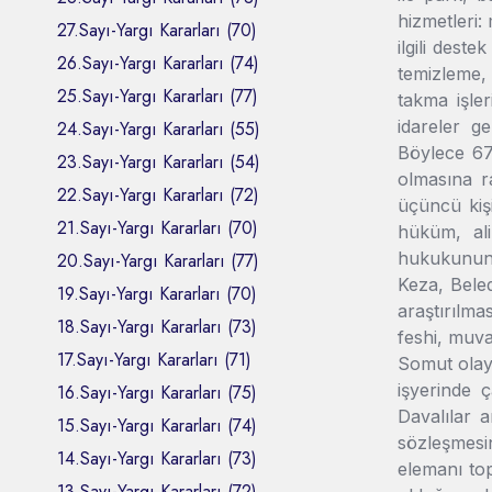
hizmetleri: 
27.Sayı-Yargı Kararları (70)
ilgili deste
26.Sayı-Yargı Kararları (74)
temizleme,
25.Sayı-Yargı Kararları (77)
takma işleri
idareler g
24.Sayı-Yargı Kararları (55)
Böylece 67.
23.Sayı-Yargı Kararları (54)
olmasına r
22.Sayı-Yargı Kararları (72)
üçüncü kiş
21.Sayı-Yargı Kararları (70)
hüküm, ali
hukukunun 
20.Sayı-Yargı Kararları (77)
Keza, Beled
19.Sayı-Yargı Kararları (70)
araştırılma
18.Sayı-Yargı Kararları (73)
feshi, muva
17.Sayı-Yargı Kararları (71)
Somut olayd
işyerinde ç
16.Sayı-Yargı Kararları (75)
Davalılar 
15.Sayı-Yargı Kararları (74)
sözleşmesi
14.Sayı-Yargı Kararları (73)
elemanı top
13.Sayı-Yargı Kararları (72)