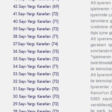
Alt işveren
42.Sayı-Yargı Kararları (69)
işletmenin 
41.Sayı-Yargı Kararları (72)
işyerinde ça
tanımlara g
40.Sayı-Yargı Kararları (71)
üretimine d
39.Sayı-Yargı Kararları (72)
ilişki içine
38.Sayı-Yargı Kararları (71)
Alt işveren
37.Sayı-Yargı Kararları (74)
gereken işi
sınırlandı
36.Sayı-Yargı Kararları (75)
"işletmeni
35.Sayı-Yargı Kararları (72)
belirtilmel
34.Sayı-Yargı Kararları (71)
ile teknolo
33.Sayı-Yargı Kararları (72)
Alt İşveren
ile teknoloj
32.Sayı-Yargı Kararları (72)
İşverenler 
31.Sayı-Yargı Kararları (70)
Kanun’un 2.
30.Sayı-Yargı Kararları (70)
5393 sayıl
29.Sayı-Yargı Kararları (72)
verebileceğ
ile park, 
28.Sayı-Yargı Kararları (73)