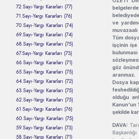
ÖZETİ Din
72.Sayı-Yargı Kararları (77)
belgelerde
belediyede 
71.Sayı-Yargı Kararları (76)
ve yardımc
70.Sayı-Yargı Kararları (74)
muvazaalı i
69.Sayı-Yargı Kararları (74)
Tüm dosya 
68.Sayı-Yargı Kararları (75)
işçinin iş
bulunması g
67.Sayı-Yargı Kararları (73)
sözleşmesi 
66.Sayı-Yargı Kararları (71)
göz önünde
65.Sayı-Yargı Kararları (75)
aranmaz.
64.Sayı-Yargı Kararları (72)
Dosya kaps
feshedildi
63.Sayı-Yargı Kararları (75)
olduğu anl
62.Sayı-Yargı Kararları (75)
Kanun'un 1
61.Sayı-Yargı Kararları (76)
şekilde kar
60.Sayı-Yargı Kararları (75)
DAVA:
Tar
59.Sayı-Yargı Kararları (73)
Başkanlığı
58.Sayı-Yargı Kararları (71)