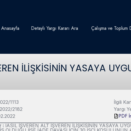
Anasayfa
Detaylı Yargı Kararı Ara
Çalışma ve Toplum D
VEREN İLİŞKİSİNİN YASAYA U
2022/1113
İlgili 
 2022/2182
Yargı Y
PDF İn
.02.2022
r :
lASIL İŞVEREN ALT İŞVEREN İLİŞKİSİNİN YASAYA U
İŞ OLDUĞU lİŞE İADE DAVASI İÇİN 30 İŞÇİ KOŞULUNUN A