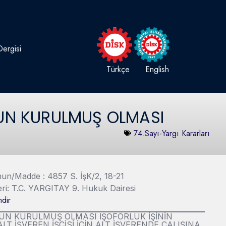
ergisi
Türkçe
English
YGUN KURULMUŞ OLMASI
74.Sayı-Yargı Kararları
Kanun/Madde : 4857 S. İşK/2, 18-21
eri: T.C. YARGITAY 9. Hukuk Dairesi
dir
YGUN KURULMUŞ OLMASI lŞOFÖRLÜK İŞİNİN
LT İŞVEREN İŞÇİSİ İÇİN ALT İŞVERENDE ÇALIŞINA