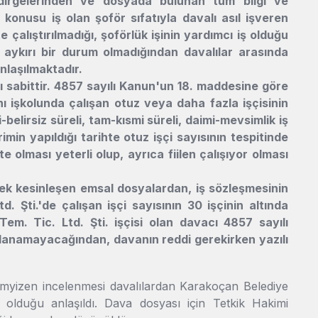
ildirgelerinden ve dosyada bulunan tüm bilgi ve
 konusu iş olan şoför sıfatıyla davalı asıl işveren
e çalıştırılmadığı, şoförlük işinin yardımcı iş olduğu
aykırı bir durum olmadığından davalılar arasında
anlaşılmaktadır.
ı sabittir. 4857 sayılı Kanun'un 18. maddesine göre
nı işkolunda çalışan otuz veya daha fazla işçisinin
belirsiz süreli, tam-kısmi süreli, daimi-mevsimlik iş
imin yapıldığı tarihte otuz işçi sayısının tespitinde
olması yeterli olup, ayrıca fiilen çalışıyor olması
k kesinleşen emsal dosyalardan, iş sözleşmesinin
. Şti.'de çalışan işçi sayısının 30 işçinin altında
Tem. Tic. Ltd. Şti. işçisi olan davacı 4857 sayılı
anamayacağından, davanın reddi gerekirken yazılı
emyizen incelenmesi davalılardan Karakoçan Belediye
de olduğu anlaşıldı. Dava dosyası için Tetkik Hakimi