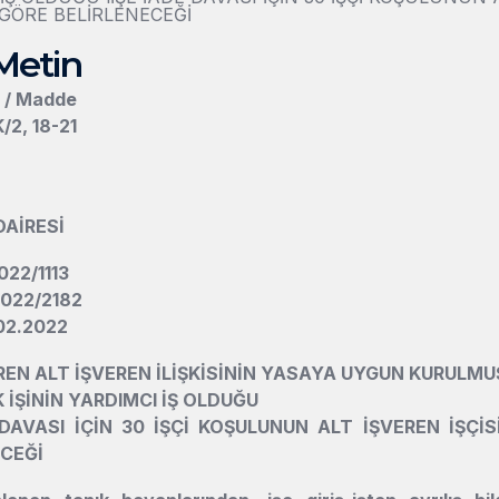
GÖRE BELİRLENECEĞİ
Metin
n / Madde
/2, 18-21
DAİRESİ
022/1113
2022/2182
.02.2022
EREN ALT İŞVEREN İLİŞKİSİNİN YASAYA UYGUN KURULM
 İŞİNİN YARDIMCI İŞ OLDUĞU
 DAVASI İÇİN 30 İŞÇİ KOŞULUNUN ALT İŞVEREN İŞÇİS
ECEĞİ