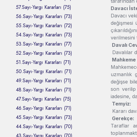
tarafından
57.Sayı-Yargı Kararları (75)
Davacı İst
Davacı veki
56.Sayı-Yargı Kararları (73)
değişmesi 
55.Sayı-Yargı Kararları (72)
çıkarıldığı
54.Sayı-Yargı Kararları (73)
verilmesini 
53.Sayı-Yargı Kararları (77)
Davalı Cev
Davalılar da
52.Sayı-Yargı Kararları (73)
Mahkeme Ka
51.Sayı-Yargı Kararları (71)
Mahkemece,
50.Sayı-Yargı Kararları (71)
uzmanlık ge
49.Sayı-Yargı Kararları (71)
değişse bil
son verilip
48.Sayı-Yargı Kararları (71)
iadesine, d
47.Sayı-Yargı Kararları (75)
Temyiz:
46.Sayı-Yargı Kararları (71)
Kararı dava
45.Sayı-Yargı Kararları (73)
Gerekçe:
Taraflar a
44.Sayı-Yargı Kararları (70)
toplanmakta
43.Sayı-Yargı Kararları (70)