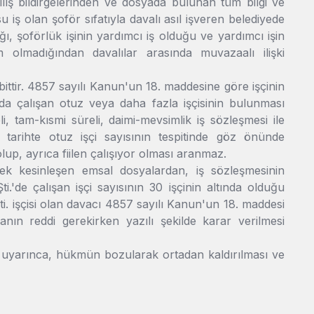
rılış bildirgelerinden ve dosyada bulunan tüm bilgi ve
u iş olan şoför sıfatıyla davalı asıl işveren belediyede
ığı, şoförlük işinin yardımcı iş olduğu ve yardımcı işin
olmadığından davalılar arasında muvazaalı ilişki
ittir. 4857 sayılı Kanun'un 18. maddesine göre işçinin
nda çalışan otuz veya daha fazla işçisinin bulunması
li, tam-kısmi süreli, daimi-mevsimlik iş sözleşmesi ile
ı tarihte otuz işçi sayısının tespitinde göz önünde
up, ayrıca fiilen çalışıyor olması aranmaz.
k kesinleşen emsal dosyalardan, iş sözleşmesinin
i.'de çalışan işçi sayısının 30 işçinin altında olduğu
Şti. işçisi olan davacı 4857 sayılı Kanun'un 18. maddesi
ın reddi gerekirken yazılı şekilde karar verilmesi
ı uyarınca, hükmün bozularak ortadan kaldırılması ve