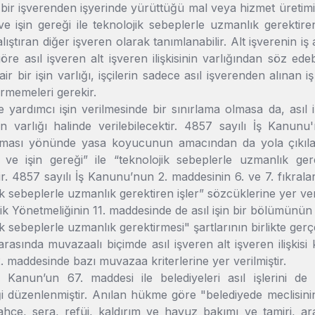
 bir işverenden işyerinde yürüttüğü mal veya hizmet üretimin
ve işin gereği ile teknolojik sebeplerle uzmanlık gerektiren
lıştıran diğer işveren olarak tanımlanabilir. Alt işverenin iş a
öre asıl işveren alt işveren ilişkisinin varlığından söz ede
air bir işin varlığı, işçilerin sadece asıl işverenden alınan 
 girmemeleri gerekir.
e yardımcı işin verilmesinde bir sınırlama olmasa da, asıl
n varlığı halinde verilebilecektir. 4857 sayılı İş Kanunu'
rılması yönünde yasa koyucunun amacından da yola çıkılar
n ve işin gereği” ile “teknolojik sebeplerle uzmanlık ger
idir. 4857 sayılı İş Kanunu’nun 2. maddesinin 6. ve 7. fıkra
jik sebeplerle uzmanlık gerektiren işler” sözcüklerine yer ve
lik Yönetmeliğinin 11. maddesinde de asıl işin bir bölümünün a
ik sebeplerle uzmanlık gerektirmesi" şartlarının birlikte gerçe
arasında muvazaalı biçimde asıl işveren alt işveren ilişki
 maddesinde bazı muvazaa kriterlerine yer verilmiştir.
ı Kanun’un 67. maddesi ile belediyeleri asıl işlerini de 
i düzenlenmiştir. Anılan hükme göre "belediyede meclisinin
bahçe, sera, refüj, kaldırım ve havuz bakımı ve tamiri, ar