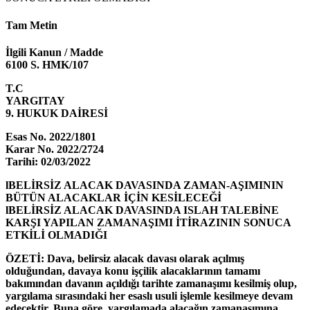
Tam Metin
İlgili Kanun / Madde
6100 S. HMK/107
T.C
YARGITAY
9. HUKUK DAİRESİ
Esas No. 2022/1801
Karar No. 2022/2724
Tarihi: 02/03/2022
l
BELİRSİZ ALACAK DAVASINDA ZAMAN-AŞIMININ
BÜTÜN ALACAKLAR İÇİN KESİLECEĞİ
l
BELİRSİZ ALACAK DAVASINDA ISLAH TALEBİNE
KARŞI YAPILAN ZAMANAŞIMI İTİRAZININ SONUCA
ETKİLİ OLMADIĞI
ÖZETİ: Dava, belirsiz alacak davası olarak açılmış
olduğundan, davaya konu işçilik alacaklarının tamamı
bakımından davanın açıldığı tarihte zamanaşımı kesilmiş olup,
yargılama sırasındaki her esaslı usuli işlemle kesilmeye devam
edecektir. Buna göre, yargılamada alacağın zamanaşımına