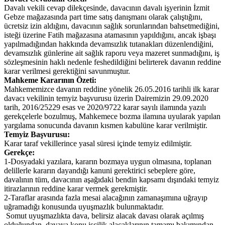
Davalı vekili cevap dilekçesinde, davacının davalı işyerinin İzmit
Gebze mağazasında part time satış danışmanı olarak çalıştığını,
ücretsiz izin aldığını, davacının sağlık sorunlarından bahsetmediğini,
isteği üzerine Fatih mağazasına atamasının yapıldığını, ancak işbaşı
yapılmadığından hakkında devamsızlık tutanakları düzenlendiğini,
devamsızlık günlerine ait sağlık raporu veya mazeret sunmadığını, iş
sözleşmesinin haklı nedenle feshedildiğini belirterek davanın reddine
karar verilmesi gerektiğini savunmuştur.
Mahkeme Kararının Özeti:
Mahkememizce davanın reddine yönelik 26.05.2016 tarihli ilk karar
davacı vekilinin temyiz başvurusu üzerin Dairemizin 29.09.2020
tarih, 2016/25229 esas ve 2020/9722 karar sayılı ilamında yazılı
gerekçelerle bozulmuş, Mahkemece bozma ilamına uyularak yapılan
yargılama sonucunda davanın kısmen kabulüne karar verilmiştir.
Temyiz Başvurusu:
Karar taraf vekillerince yasal süresi içinde temyiz edilmiştir.
Gerekçe:
1-Dosyadaki yazılara, kararın bozmaya uygun olmasına, toplanan
delillerle kararın dayandığı kanuni gerektirici sebeplere göre,
davalının tüm, davacının aşağıdaki bendin kapsamı dışındaki temyiz
itirazlarının reddine karar vermek gerekmiştir.
2-Taraflar arasında fazla mesai alacağının zamanaşımına uğrayıp
uğramadığı konusunda uyuşmazlık bulunmaktadır.
Somut uyuşmazlıkta dava, belirsiz alacak davası olarak açılmış
olduğundan, davaya konu işçilik alacaklarının tamamı bakımından