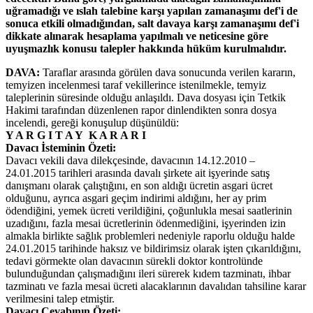
uğramadığı ve ıslah talebine karşı yapılan zamanaşımı def'i de
sonuca etkili olmadığından, salt davaya karşı zamanaşımı def'i
dikkate alınarak hesaplama yapılmalı ve neticesine göre
uyuşmazlık konusu talepler hakkında hüküm kurulmalıdır.
DAVA:
Taraflar arasında görülen dava sonucunda verilen kararın,
temyizen incelenmesi taraf vekillerince istenilmekle, temyiz
taleplerinin süresinde olduğu anlaşıldı. Dava dosyası için Tetkik
Hakimi tarafından düzenlenen rapor dinlendikten sonra dosya
incelendi, gereği konuşulup düşünüldü:
Y A R G I T A Y K A R A R I
Davacı İsteminin Özeti:
Davacı vekili dava dilekçesinde, davacının 14.12.2010 –
24.01.2015 tarihleri arasında davalı şirkete ait işyerinde satış
danışmanı olarak çalıştığını, en son aldığı ücretin asgari ücret
olduğunu, ayrıca asgari geçim indirimi aldığını, her ay prim
ödendiğini, yemek ücreti verildiğini, çoğunlukla mesai saatlerinin
uzadığını, fazla mesai ücretlerinin ödenmediğini, işyerinden izin
almakla birlikte sağlık problemleri nedeniyle raporlu olduğu halde
24.01.2015 tarihinde haksız ve bildirimsiz olarak işten çıkarıldığını,
tedavi görmekte olan davacının sürekli doktor kontrolünde
bulunduğundan çalışmadığını ileri sürerek kıdem tazminatı, ihbar
tazminatı ve fazla mesai ücreti alacaklarının davalıdan tahsiline karar
verilmesini talep etmiştir.
Davacı Cevabının Özeti: