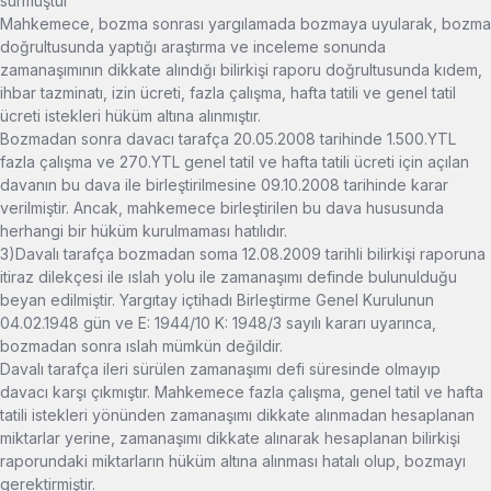
sürmüştür
Mahkemece, bozma sonrası yargılamada bozmaya uyularak, bozma
doğrultusunda yaptığı araştırma ve inceleme sonunda
zamanaşımının dikkate alındığı bilirkişi raporu doğrultusunda kıdem,
ihbar tazminatı, izin ücreti, fazla çalışma, hafta tatili ve genel tatil
ücreti istekleri hüküm altına alınmıştır.
Bozmadan sonra davacı tarafça 20.05.2008 tarihinde 1.500.YTL
fazla çalışma ve 270.YTL genel tatil ve hafta tatili ücreti için açılan
davanın bu dava ile birleştirilmesine 09.10.2008 tarihinde karar
verilmiştir. Ancak, mahkemece birleştirilen bu dava hususunda
herhangi bir hüküm kurulmaması hatılıdır.
3)Davalı tarafça bozmadan soma 12.08.2009 tarihli bilirkişi raporuna
itiraz dilekçesi ile ıslah yolu ile zamanaşımı definde bulunulduğu
beyan edilmiştir. Yargıtay içtihadı Birleştirme Genel Kurulunun
04.02.1948 gün ve E: 1944/10 K: 1948/3 sayılı kararı uyarınca,
bozmadan sonra ıslah mümkün değildir.
Davalı tarafça ileri sürülen zamanaşımı defi süresinde olmayıp
davacı karşı çıkmıştır. Mahkemece fazla çalışma, genel tatil ve hafta
tatili istekleri yönünden zamanaşımı dikkate alınmadan hesaplanan
miktarlar yerine, zamanaşımı dikkate alınarak hesaplanan bilirkişi
raporundaki miktarların hüküm altına alınması hatalı olup, bozmayı
gerektirmiştir.