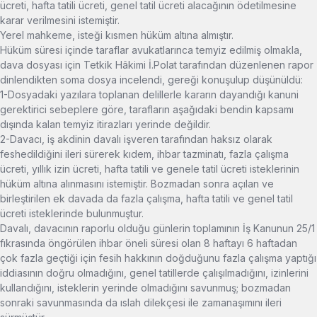
ücreti, hafta tatili ücreti, genel tatil ücreti alacağının ödetilmesine
karar verilmesini istemiştir.
Yerel mahkeme, isteği kısmen hüküm altına almıştır.
Hüküm süresi içinde taraflar avukatlarınca temyiz edilmiş olmakla,
dava dosyası için Tetkik Hâkimi İ.Polat tarafından düzenlenen rapor
dinlendikten soma dosya incelendi, gereği konuşulup düşünüldü:
1-Dosyadaki yazılara toplanan delillerle kararın dayandığı kanuni
gerektirici sebeplere göre, tarafların aşağıdaki bendin kapsamı
dışında kalan temyiz itirazları yerinde değildir.
2-Davacı, iş akdinin davalı işveren tarafından haksız olarak
feshedildiğini ileri sürerek kıdem, ihbar tazminatı, fazla çalışma
ücreti, yıllık izin ücreti, hafta tatili ve genele tatil ücreti isteklerinin
hüküm altına alınmasını istemiştir. Bozmadan sonra açılan ve
birleştirilen ek davada da fazla çalışma, hafta tatili ve genel tatil
ücreti isteklerinde bulunmuştur.
Davalı, davacının raporlu olduğu günlerin toplamının İş Kanunun 25/1
fıkrasında öngörülen ihbar öneli süresi olan 8 haftayı 6 haftadan
çok fazla geçtiği için fesih hakkının doğduğunu fazla çalışma yaptığı
iddiasının doğru olmadığını, genel tatillerde çalışılmadığını, izinlerini
kullandığını, isteklerin yerinde olmadığını savunmuş; bozmadan
sonraki savunmasında da ıslah dilekçesi ile zamanaşımını ileri