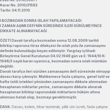
Karar No. 2010/31582
Tarihi: 04.11.2010
l
BOZMADAN SONRA ISLAH YAPILAMAYACAĞI
l
ZAMAN AŞIMI DEFİ’NİN SÜRESİNDE İLERİ SÜRÜLMEYİNCE
DİKKATE ALINAMAYACAĞI
ÖZETİ Davalı tarafça bozmadan soma 12.08.2009 tarihli
bilirkişi raporuna itiraz dilekçesi ile ıslah yolu ile zamanaşımı
definde bulunulduğu beyan edilmiştir. Yargıtay içtihadı
Birleştirme Genel Kurulunun 04.02.1948 gün ve E: 1944/10 K:
1948/3 sayılı kararı uyarınca, bozmadan sonra ıslah mümkün
değildir.
Davalı tarafça ileri sürülen zamanaşımı defi süresinde olmayıp
davacı karşı çıkmıştır. Mahkemece fazla çalışma, genel tatil ve
hafta tatili istekleri yönünden zamanaşımı dikkate alınmadan
hesaplanan miktarlar yerine, zamanaşımı dikkate alınarak
hesaplanan bilirkişi raporundaki miktarların hüküm altına
alınması hatalı olup, bozmayı gerektirmiştir.
DAVA:
Davacı, kıdem, ihbar tazminatı, yıllık izin ücreti, fazla çalışma