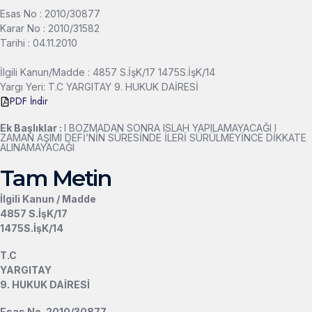
Esas No : 2010/30877
Karar No : 2010/31582
Tarihi : 04.11.2010
İlgili Kanun/Madde : 4857 S.İşK/17 1475S.İşK/14
Yargı Yeri: T.C YARGITAY 9. HUKUK DAİRESİ
PDF İndir
Ek Başlıklar :
l BOZMADAN SONRA ISLAH YAPILAMAYACAĞI l
ZAMAN AŞIMI DEFİ’NİN SÜRESİNDE İLERİ SÜRÜLMEYİNCE DİKKATE
ALINAMAYACAĞI
Tam Metin
İlgili Kanun / Madde
4857 S.İşK/17
1475S.İşK/14
T.C
YARGITAY
9. HUKUK DAİRESİ
Esas No. 2010/30877