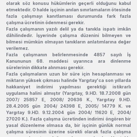
olarak söz konusu hükümlerin geçerli olduğunu kabul
etmektedir. O halde işçinin anılan sınırlamaların ötesinde
fazla çalışmayı kanıtlaması durumunda fark fazla
çalışma ücretinin ödenmesi gerekir.
Fazla çalışmanın yazılı delil ya da tanıkla ispatı imkân
dâhilindedir. İşyerinde çalışma düzenini bilmeyen ve
bilmesi mümkün olmayan tanıkların anlatımlarına değer
verilemez.
Fazla çalışmanın belirlenmesinde 4857 sayılı İş
Kanununun 68. maddesi uyarınca ara dinlenme
sürelerinin dikkate alınması gerekir.
Fazla çalışmaların uzun bir süre için hesaplanması ve
miktarın yüksek çıkması halinde Yargıtay'ca son yıllarda
hakkaniyet indirimi yapılması gerektiği istikrarlı
uygulama halini almıştır (Yargıtay, 9.HD. 18.7.2008 gün
2007/ 25857 E, 2008/ 20636 K., Yargıtay 9.HD.
28.4.2005 gün 2004/ 24398 E, 2005/ 14779 K. ve
Yargıtay 9.HD. 9.12.2004 gün 2004/ 11620 E, 2004/
27020 K.). Fazla çalışma ücretinden indirimi öngören bir
yasal düzenleme olmasa da, bir işçinin günlük normal
çalışma süresinin üzerine sürekli olarak fazla çalışma