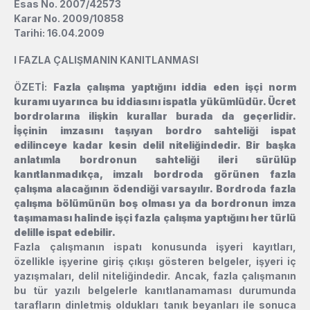
Esas No. 2007/42573
Karar No. 2009/10858
Tarihi: 16.04.2009
l
FAZLA ÇALIŞMANIN KANITLANMASI
ÖZETİ:
Fazla çalışma yaptığını iddia eden işçi norm
kuramı uyarınca bu iddiasını ispatla yükümlüdür. Ücret
bordrolarına ilişkin kurallar burada da geçerlidir.
İşçinin imzasını taşıyan bordro sahteliği ispat
edilinceye kadar kesin delil niteliğindedir. Bir başka
anlatımla bordronun sahteliği ileri sürülüp
kanıtlanmadıkça, imzalı bordroda görünen fazla
çalışma alacağının ödendiği varsayılır. Bordroda fazla
çalışma bölümünün boş olması ya da bordronun imza
taşımaması halinde işçi fazla çalışma yaptığını her türlü
delille ispat edebilir.
Fazla çalışmanın ispatı konusunda işyeri kayıtları,
özellikle işyerine giriş çıkışı gösteren belgeler, işyeri iç
yazışmaları, delil niteliğindedir. Ancak, fazla çalışmanın
bu tür yazılı belgelerle kanıtlanamaması durumunda
tarafların dinletmiş oldukları tanık beyanları ile sonuca