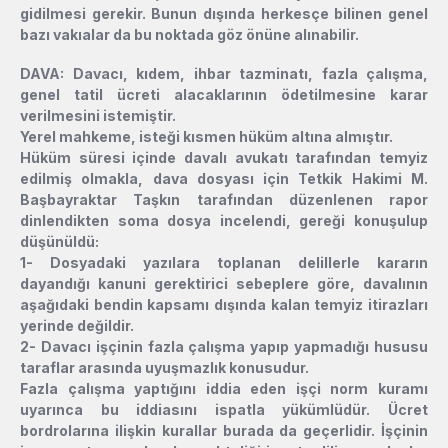
gidilmesi gerekir. Bunun dışında herkesçe bilinen genel
bazı vakıalar da bu noktada göz önüne alınabilir.
DAVA:
Davacı, kıdem, ihbar tazminatı, fazla çalışma,
genel tatil ücreti alacaklarının ödetilmesine karar
verilmesini istemiştir.
Yerel mahkeme, isteği kısmen hüküm altına almıştır.
Hüküm süresi içinde davalı avukatı tarafından temyiz
edilmiş olmakla, dava dosyası için Tetkik Hakimi M.
Başbayraktar Taşkın tarafından düzenlenen rapor
dinlendikten soma dosya incelendi, gereği konuşulup
düşünüldü:
1- Dosyadaki yazılara toplanan delillerle kararın
dayandığı kanuni gerektirici sebeplere göre, davalının
aşağıdaki bendin kapsamı dışında kalan temyiz itirazları
yerinde değildir.
2- Davacı işçinin fazla çalışma yapıp yapmadığı hususu
taraflar arasında uyuşmazlık konusudur.
Fazla çalışma yaptığını iddia eden işçi norm kuramı
uyarınca bu iddiasını ispatla yükümlüdür. Ücret
bordrolarına ilişkin kurallar burada da geçerlidir. İşçinin