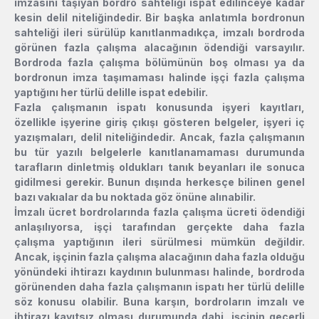
imzasını taşıyan bordro sahteliği ispat edilinceye kadar
kesin delil niteliğindedir. Bir başka anlatımla bordronun
sahteliği ileri sürülüp kanıtlanmadıkça, imzalı bordroda
görünen fazla çalışma alacağının ödendiği varsayılır.
Bordroda fazla çalışma bölümünün boş olması ya da
bordronun imza taşımaması halinde işçi fazla çalışma
yaptığını her türlü delille ispat edebilir.
Fazla çalışmanın ispatı konusunda işyeri kayıtları,
özellikle işyerine giriş çıkışı gösteren belgeler, işyeri iç
yazışmaları, delil niteliğindedir. Ancak, fazla çalışmanın
bu tür yazılı belgelerle kanıtlanamaması durumunda
tarafların dinletmiş oldukları tanık beyanları ile sonuca
gidilmesi gerekir. Bunun dışında herkesçe bilinen genel
bazı vakıalar da bu noktada göz önüne alınabilir.
İmzalı ücret bordrolarında fazla çalışma ücreti ödendiği
anlaşılıyorsa, işçi tarafından gerçekte daha fazla
çalışma yaptığının ileri sürülmesi mümkün değildir.
Ancak, işçinin fazla çalışma alacağının daha fazla olduğu
yönündeki ihtirazı kaydının bulunması halinde, bordroda
görünenden daha fazla çalışmanın ispatı her türlü delille
söz konusu olabilir. Buna karşın, bordroların imzalı ve
ihtirazı kayıtsız olması durumunda dahi, işçinin geçerli