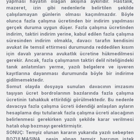
yapması hayatın olağan akışına aykırıdır. Hastalık,
mazeret, izin gibi nedenlerle belirtilen şekilde
çalışılamayan günlerin olması kaçınılmazdır. Böyle
olunca fazla çalışma ücretinden bir indirim yapılması
gerçek duruma uygun düşer. Fazla çalışma ücretinden
indirim, taktiri indirim yerine, kabul edilen fazla çalışma
süresinden indirim olmakla, davacı tarafın kendisini
avukat ile temsil ettirmesi durumunda reddedilen kısım
için davalı yararına avukatlık ücretine hükmedilmesi
gerekir. Ancak, fazla çalışmanın taktiri delil niteliğindeki
tanık anlatımları yerme, yazılı belgelere ve işveren
kayıtlarına dayanması durumunda böyle bir indirime
gidilmemektedir.
Somut olayda dosyaya sunulan davacının imzasını
taşıyan ücret bordrolarının bazılarında fazla çalışma
ücretinin tahakkuk ettirildiği görülmektedir. Bu nedenle
davacıya fazla çalışma ücreti ödendiği anlaşılan ayların
hesaplama dışı tutularak fazla çalışma ücreti alacağının
belirlenmesi gerekirken yazılı şekilde karar verilmesi
hatalı olup bozmayı gerektirmiştir.
SONUÇ
: Temyiz olunan kararın yukarıda yazılı sebepten
BOZULMASINA, peşin alınan temyiz harcının istek