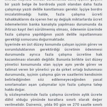
bir yazılı belge ile bordroda yazılı olandan daha fazla
çalışmayı yazılı delille kanıtlaması gerekir. İşçiye bordro
imzalatılmadığı halde, fazla çalışma ücreti
tahakkuklarını da içeren her ay değişik miktarlarda ücret
ödemelerinin banka kanalıyla yapılması durumunda da
ihtirazı kayıt ileri sürülmemiş olması, ödenenin üzerinde
fazla çalışma yapıldığının yazılı delille ispatlanması
gerektiği sonucunu doğurmaktadır.
İşyerinde en üst düzey konumda çalışan işçinin görev ve
sorumluluklarının gerektirdiği ücretinin ödenmesi
durumunda ayrıca fazla çalışma ücretine hak
kazanılması olanaklı değildir. Bununla birlikte üst düzey
yönetici konumunda olan işçiye aynı yerde görev ve
talimat veren bir yönetici ya da şirket ortağı bulunması
durumunda, işçinin çalışma gün ve saatlerini kendisinin
belirlediğinden söz edilemeyeceğinden yasal
sınırlamaları aşan çalışmalar için fazla çalışma talep
hakkı doğar.
İş sözleşmelerinde fazla çalışma ücretinin aylık ücrete
dâhil olduğu yönünde kurallara sınırlı olarak değer
verilmelidir. Dairemiz, yılda 90 gün ve 270 saatle sınırlı