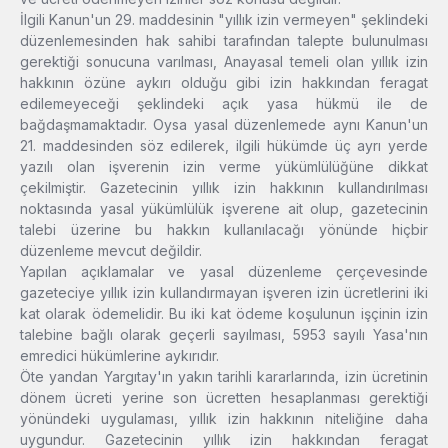
İlgili Kanun'un 29. maddesinin "yıllık izin vermeyen" şeklindeki
düzenlemesinden hak sahibi tarafından talepte bulunulması
gerektiği sonucuna varılması, Anayasal temeli olan yıllık izin
hakkının özüne aykırı olduğu gibi izin hakkından feragat
edilemeyeceği şeklindeki açık yasa hükmü ile de
bağdaşmamaktadır. Oysa yasal düzenlemede aynı Kanun'un
21. maddesinden söz edilerek, ilgili hükümde üç ayrı yerde
yazılı olan işverenin izin verme yükümlülüğüne dikkat
çekilmiştir. Gazetecinin yıllık izin hakkının kullandırılması
noktasında yasal yükümlülük işverene ait olup, gazetecinin
talebi üzerine bu hakkın kullanılacağı yönünde hiçbir
düzenleme mevcut değildir.
Yapılan açıklamalar ve yasal düzenleme çerçevesinde
gazeteciye yıllık izin kullandırmayan işveren izin ücretlerini iki
kat olarak ödemelidir. Bu iki kat ödeme koşulunun işçinin izin
talebine bağlı olarak geçerli sayılması, 5953 sayılı Yasa'nın
emredici hükümlerine aykırıdır.
Öte yandan Yargıtay'ın yakın tarihli kararlarında, izin ücretinin
dönem ücreti yerine son ücretten hesaplanması gerektiği
yönündeki uygulaması, yıllık izin hakkının niteliğine daha
uygundur. Gazetecinin yıllık izin hakkından feragat