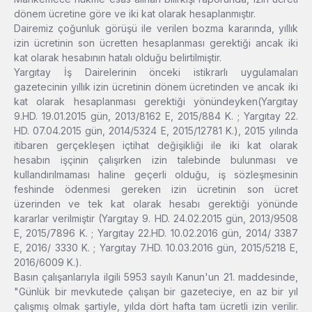
dönem ücretine göre ve iki kat olarak hesaplanmıştır.
Dairemiz çoğunluk görüşü ile verilen bozma kararında, yıllık
izin ücretinin son ücretten hesaplanması gerektiği ancak iki
kat olarak hesabının hatalı olduğu belirtilmiştir.
Yargıtay İş Dairelerinin önceki istikrarlı uygulamaları
gazetecinin yıllık izin ücretinin dönem ücretinden ve ancak iki
kat olarak hesaplanması gerektiği yönündeyken(Yargıtay
9.HD. 19.01.2015 gün, 2013/8162 E, 2015/884 K. ; Yargıtay 22.
HD. 07.04.2015 gün, 2014/5324 E, 2015/12781 K.), 2015 yılında
itibaren gerçekleşen içtihat değişikliği ile iki kat olarak
hesabın işçinin çalışırken izin talebinde bulunması ve
kullandırılmaması haline geçerli olduğu, iş sözleşmesinin
feshinde ödenmesi gereken izin ücretinin son ücret
üzerinden ve tek kat olarak hesabı gerektiği yönünde
kararlar verilmiştir (Yargıtay 9. HD. 24.02.2015 gün, 2013/9508
E, 2015/7896 K. ; Yargıtay 22.HD. 10.02.2016 gün, 2014/ 3387
E, 2016/ 3330 K. ; Yargıtay 7.HD. 10.03.2016 gün, 2015/5218 E,
2016/6009 K.).
Basın çalışanlarıyla ilgili 5953 sayılı Kanun'un 21. maddesinde,
"Günlük bir mevkutede çalışan bir gazeteciye, en az bir yıl
çalışmış olmak şartiyle, yılda dört hafta tam ücretli izin verilir.