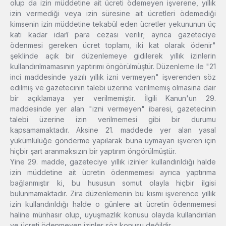
olup da izin müddetine ait ücreti ödemeyen işverene, yıllık
izin vermediği veya izin süresine ait ücretleri ödemediği
kimsenin izin müddetine tekabül eden ücretler yekununun üç
katı kadar idarî para cezası verilir; ayrıca gazeteciye
ödenmesi gereken ücret toplamı, iki kat olarak ödenir"
şeklinde açık bir düzenlemeye gidilerek yıllık izinlerin
kullandırılmamasının yaptırımı öngörülmüştür. Düzenleme ile "21
inci maddesinde yazılı yıllık izni vermeyen" işverenden söz
edilmiş ve gazetecinin talebi üzerine verilmemiş olmasına dair
bir açıklamaya yer verilmemiştir. İlgili Kanun'un 29.
maddesinde yer alan "izni vermeyen" ibaresi, gazetecinin
talebi üzerine izin verilmemesi gibi bir durumu
kapsamamaktadır. Aksine 21. maddede yer alan yasal
yükümlülüğe gönderme yapılarak buna uymayan işveren için
hiçbir şart aranmaksızın bir yaptırım öngörülmüştür.
Yine 29. madde, gazeteciye yıllık izinler kullandırıldığı halde
izin müddetine ait ücretin ödenmemesi ayrıca yaptırıma
bağlanmıştır ki, bu hususun somut olayla hiçbir ilgisi
bulunmamaktadır. Zira düzenlemenin bu kısmı işverence yıllık
izin kullandırıldığı halde o günlere ait ücretin ödenmemesi
haline münhasır olup, uyuşmazlık konusu olayda kullandırılan
ve ücreti ödenmeyen izinler söz konusu değildir.