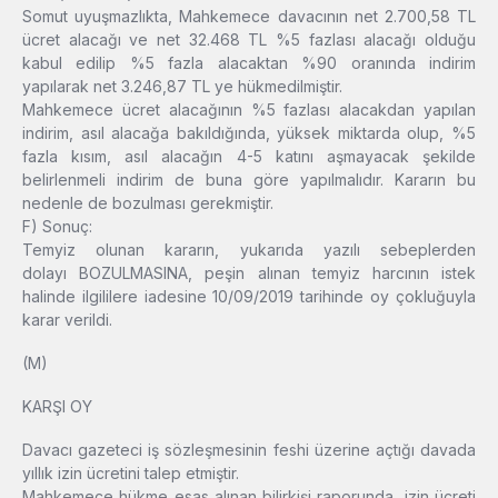
Somut uyuşmazlıkta, Mahkemece davacının net 2.700,58 TL
ücret alacağı ve net 32.468 TL %5 fazlası alacağı olduğu
kabul edilip %5 fazla alacaktan %90 oranında indirim
yapılarak net 3.246,87 TL ye hükmedilmiştir.
Mahkemece ücret alacağının %5 fazlası alacakdan yapılan
indirim, asıl alacağa bakıldığında, yüksek miktarda olup, %5
fazla kısım, asıl alacağın 4-5 katını aşmayacak şekilde
belirlenmeli indirim de buna göre yapılmalıdır. Kararın bu
nedenle de bozulması gerekmiştir.
F) Sonuç:
Temyiz olunan kararın, yukarıda yazılı sebeplerden
dolayı BOZULMASINA, peşin alınan temyiz harcının istek
halinde ilgililere iadesine 10/09/2019 tarihinde oy çokluğuyla
karar verildi.
(M)
KARŞI OY
Davacı gazeteci iş sözleşmesinin feshi üzerine açtığı davada
yıllık izin ücretini talep etmiştir.
Mahkemece hükme esas alınan bilirkişi raporunda, izin ücreti