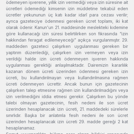
ödemeyen işverene, yıllık izin vermediği veya izin süresine ait
ücretleri ödemediği kimsenin izin müddetine tekabül eden
ücretler yekununun üç katı kadar idarî para cezası verilir;
ayrıca gazeteciye ödenmesi gereken ücret toplamı, iki kat
olarak ödenir. Kanun'un 21. maddesinde meslekteki kıdemine
göre kullanacağı izin süresi belirtilirken son fıkrasında “izin
hakkından feragat edilemeyeceği” açıkça vurgulanmıştır. 29.
maddeden gazeteci çalışırken uygulanması gereken bir
yaptırım düzenlediği, çalışırken izin vermeyen veya izin
verildiği halde izin ücreti ödenmeyen işveren hakkında
uygulanması gerektiği anlaşılmaktadır. Dairemizin kararlılık
kazanan dönem ücreti üzerinden ödenmesi gereken izin
ücreti, bu kullandırılmayan veya kullandırılmasına rağmen
ücreti ödenmeyen ücrettir. Ancak bunun için gazetecinin
çalışırken talep etmesine rağmen izin kullandırılmadığını veya
izin verilmediğini iddia etmesi gerekir. Çalışırken bu yönde
talebi olmayan gazetecinin, fesih nedeni ile son ücret
üzerinden hesaplanacak izin ücreti, 21. maddedeki sürelerle
sınırlıdır. Başka bir anlatımla fesih nedeni ile son ücret
üzerinden hesaplanacak izin ücreti 29. madde gereği 2 kat
hesaplanamaz.