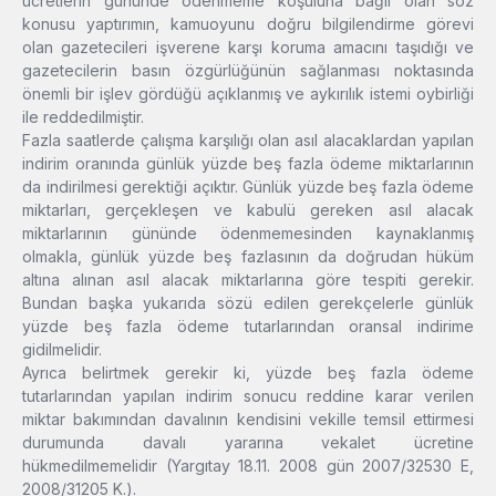
ücretlerin gününde ödenmeme koşuluna bağlı olan söz
konusu yaptırımın, kamuoyunu doğru bilgilendirme görevi
olan gazetecileri işverene karşı koruma amacını taşıdığı ve
gazetecilerin basın özgürlüğünün sağlanması noktasında
önemli bir işlev gördüğü açıklanmış ve aykırılık istemi oybirliği
ile reddedilmiştir.
Fazla saatlerde çalışma karşılığı olan asıl alacaklardan yapılan
indirim oranında günlük yüzde beş fazla ödeme miktarlarının
da indirilmesi gerektiği açıktır. Günlük yüzde beş fazla ödeme
miktarları, gerçekleşen ve kabulü gereken asıl alacak
miktarlarının gününde ödenmemesinden kaynaklanmış
olmakla, günlük yüzde beş fazlasının da doğrudan hüküm
altına alınan asıl alacak miktarlarına göre tespiti gerekir.
Bundan başka yukarıda sözü edilen gerekçelerle günlük
yüzde beş fazla ödeme tutarlarından oransal indirime
gidilmelidir.
Ayrıca belirtmek gerekir ki, yüzde beş fazla ödeme
tutarlarından yapılan indirim sonucu reddine karar verilen
miktar bakımından davalının kendisini vekille temsil ettirmesi
durumunda davalı yararına vekalet ücretine
hükmedilmemelidir (Yargıtay 18.11. 2008 gün 2007/32530 E,
2008/31205 K.).