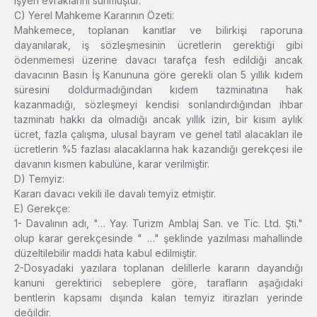
işyeri evraklarını sunmuştur.
C) Yerel Mahkeme Kararının Özeti:
Mahkemece, toplanan kanıtlar ve bilirkişi raporuna
dayanılarak, iş sözleşmesinin ücretlerin gerektiği gibi
ödenmemesi üzerine davacı tarafça fesh edildiği ancak
davacının Basın İş Kanununa göre gerekli olan 5 yıllık kıdem
süresini doldurmadığından kıdem tazminatına hak
kazanmadığı, sözleşmeyi kendisi sonlandırdığından ihbar
tazminatı hakkı da olmadığı ancak yıllık izin, bir kısım aylık
ücret, fazla çalışma, ulusal bayram ve genel tatil alacakları ile
ücretlerin %5 fazlası alacaklarına hak kazandığı gerekçesi ile
davanın kısmen kabulüne, karar verilmiştir.
D) Temyiz:
Kararı davacı vekili ile davalı temyiz etmiştir.
E) Gerekçe:
1- Davalının adı, "… Yay. Turizm Amblaj San. ve Tic. Ltd. Şti."
olup karar gerekçesinde " …" şeklinde yazılması mahallinde
düzeltilebilir maddi hata kabul edilmiştir.
2-Dosyadaki yazılara toplanan delillerle kararın dayandığı
kanuni gerektirici sebeplere göre, tarafların aşağıdaki
bentlerin kapsamı dışında kalan temyiz itirazları yerinde
değildir.