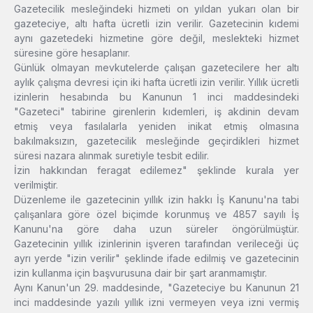
Gazetecilik mesleğindeki hizmeti on yıldan yukarı olan bir
gazeteciye, altı hafta ücretli izin verilir. Gazetecinin kıdemi
aynı gazetedeki hizmetine göre değil, meslekteki hizmet
süresine göre hesaplanır.
Günlük olmayan mevkutelerde çalışan gazetecilere her altı
aylık çalışma devresi için iki hafta ücretli izin verilir. Yıllık ücretli
izinlerin hesabında bu Kanunun 1 inci maddesindeki
"Gazeteci" tabirine girenlerin kıdemleri, iş akdinin devam
etmiş veya fasılalarla yeniden inikat etmiş olmasına
bakılmaksızın, gazetecilik mesleğinde geçirdikleri hizmet
süresi nazara alınmak suretiyle tesbit edilir.
İzin hakkından feragat edilemez" şeklinde kurala yer
verilmiştir.
Düzenleme ile gazetecinin yıllık izin hakkı İş Kanunu'na tabi
çalışanlara göre özel biçimde korunmuş ve 4857 sayılı İş
Kanunu'na göre daha uzun süreler öngörülmüştür.
Gazetecinin yıllık izinlerinin işveren tarafından verileceği üç
ayrı yerde "izin verilir" şeklinde ifade edilmiş ve gazetecinin
izin kullanma için başvurusuna dair bir şart aranmamıştır.
Aynı Kanun'un 29. maddesinde, "Gazeteciye bu Kanunun 21
inci maddesinde yazılı yıllık izni vermeyen veya izni vermiş