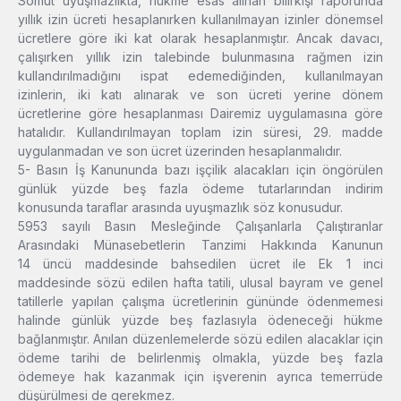
Somut uyuşmazlıkta, hükme esas alınan bilirkişi raporunda
yıllık izin ücreti hesaplanırken kullanılmayan izinler dönemsel
ücretlere göre iki kat olarak hesaplanmıştır. Ancak davacı,
çalışırken yıllık izin talebinde bulunmasına rağmen izin
kullandırılmadığını ispat edemediğinden, kullanılmayan
izinlerin, iki katı alınarak ve son ücreti yerine dönem
ücretlerine göre hesaplanması Dairemiz uygulamasına göre
hatalıdır. Kullandırılmayan toplam izin süresi, 29. madde
uygulanmadan ve son ücret üzerinden hesaplanmalıdır.
5- Basın İş Kanununda bazı işçilik alacakları için öngörülen
günlük yüzde beş fazla ödeme tutarlarından indirim
konusunda taraflar arasında uyuşmazlık söz konusudur.
5953 sayılı Basın Mesleğinde Çalışanlarla Çalıştıranlar
Arasındaki Münasebetlerin Tanzimi Hakkında Kanunun
14 üncü maddesinde bahsedilen ücret ile Ek 1 inci
maddesinde sözü edilen hafta tatili, ulusal bayram ve genel
tatillerle yapılan çalışma ücretlerinin gününde ödenmemesi
halinde günlük yüzde beş fazlasıyla ödeneceği hükme
bağlanmıştır. Anılan düzenlemelerde sözü edilen alacaklar için
ödeme tarihi de belirlenmiş olmakla, yüzde beş fazla
ödemeye hak kazanmak için işverenin ayrıca temerrüde
düşürülmesi de gerekmez.