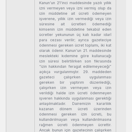
Kanun'un 21'inci maddesinde yazılı yıllık
izni vermeyen veya izni vermiş olup da
izin müddetine ait ücreti ödemeyen
işverene, yıllık izin vermediği veya izin
süresine ait ücretleri ödemediği
kimsenin izin müddetine tekabül eden
ücretler yekununun üç katı kadar idarî
para cezası verilir; ayrıca gazeteciye
ödenmesi gereken ücret toplamı, iki kat
olarak ödenir. Kanun'un 21. maddesinde
meslekteki kıdemine göre kullanacağı
izin süresi belirtilirken son fıkrasında
“izin hakkından feragat edilemeyeceği”
açıkça vurgulanmıştır. 29. maddeden
gazeteci çalışırken uygulanması
gereken bir yaptırım düzenlediği,
çalışırken izin vermeyen veya izin
verildiği halde izin ücreti ödenmeyen
işveren hakkında uygulanması gerektiği
anlaşılmaktadır. Dairemizin kararlılık
kazanan dönem ücreti üzerinden
ödenmesi gereken izin ücreti, bu
kullandırılmayan veya kullandırılmasına
rağmen ücreti ödenmeyen ücrettir.
Ancak bunun için gazetecinin çalışırken