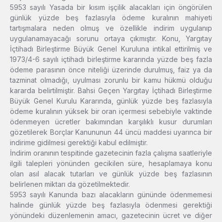
5953 sayılı Yasada bir kısım işçilik alacakları için öngörülen
günlük yüzde beş fazlasıyla ödeme kuralının mahiyeti
tartışmalara neden olmuş ve özellikle indirim uygulanıp
uygulanamayacağı sorunu ortaya çıkmıştır. Konu, Yargıtay
İçtihadı Birleştirme Büyük Genel Kuruluna intikal ettirilmiş ve
1973/4-6 sayılı içtihadı birleştirme kararında yüzde beş fazla
ödeme parasının önce niteliği üzerinde durulmuş, faiz ya da
tazminat olmadığı, uyulması zorunlu bir kamu hükmü olduğu
kararda belirtilmiştir. Bahsi Geçen Yargıtay İçtihadı Birleştirme
Büyük Genel Kurulu Kararında, günlük yüzde beş fazlasıyla
ödeme kuralının yüksek bir oran içermesi sebebiyle vaktinde
ödenmeyen ücretler bakımından karşılıklı kusur durumları
gözetilerek Borçlar Kanununun 44 üncü maddesi uyarınca bir
indirime gidilmesi gerektiği kabul edilmiştir.
İndirim oranının tespitinde gazetecinin fazla çalışma saatleriyle
ilgili talepleri yönünden gecikilen süre, hesaplamaya konu
olan asıl alacak tutarları ve günlük yüzde beş fazlasının
belirlenen miktarı da gözetilmektedir.
5953 sayılı Kanunda bazı alacakların gününde ödenmemesi
halinde günlük yüzde beş fazlasıyla ödenmesi gerektiği
yönündeki düzenlemenin amacı, gazetecinin ücret ve diğer