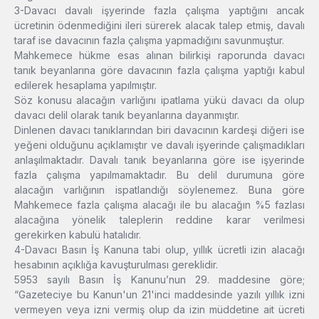
3-Davacı davalı işyerinde fazla çalışma yaptığını ancak
ücretinin ödenmediğini ileri sürerek alacak talep etmiş, davalı
taraf ise davacının fazla çalışma yapmadığını savunmuştur.
Mahkemece hükme esas alınan bilirkişi raporunda davacı
tanık beyanlarına göre davacının fazla çalışma yaptığı kabul
edilerek hesaplama yapılmıştır.
Söz konusu alacağın varlığını ipatlama yükü davacı da olup
davacı delil olarak tanık beyanlarına dayanmıştır.
Dinlenen davacı tanıklarından biri davacının kardeşi diğeri ise
yeğeni olduğunu açıklamıştır ve davalı işyerinde çalışmadıkları
anlaşılmaktadır. Davalı tanık beyanlarına göre ise işyerinde
fazla çalışma yapılmamaktadır. Bu delil durumuna göre
alacağın varlığının ispatlandığı söylenemez. Buna göre
Mahkemece fazla çalışma alacağı ile bu alacağın %5 fazlası
alacağına yönelik taleplerin reddine karar verilmesi
gerekirken kabulü hatalıdır.
4-Davacı Basın İş Kanuna tabi olup, yıllık ücretli izin alacağı
hesabının açıklığa kavuşturulması gereklidir.
5953 sayılı Basın İş Kanunu’nun 29. maddesine göre;
“Gazeteciye bu Kanun'un 21'inci maddesinde yazılı yıllık izni
vermeyen veya izni vermiş olup da izin müddetine ait ücreti