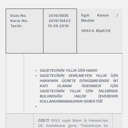
İlgili Kanun /
Esas No.
2016/5835
Madde
Karar No.
2019/15423
Tarihi:
10.09.2019
5953 S. BİşK/29
GAZETECİNİN YILLIK İZİN HAKKI
GAZETECİNİN VERİLMEYEN YILLIK İZİN
HAKKININ ÜCRETE DÖNÜŞMESİNDE İKİ
KATI OLARAK ÖDENMESİ İÇİN
GAZETECİNİN YILLIK İZİN TALEBİNDE
BULUNDUĞU HALDE İŞVERENİN
KULLANDIRMAMASININ GEREKTİĞİ
ÖZETİ
5953 sayılı Basın İş Kanunu’nun
29. maddesine göre; “Gazeteciye bu