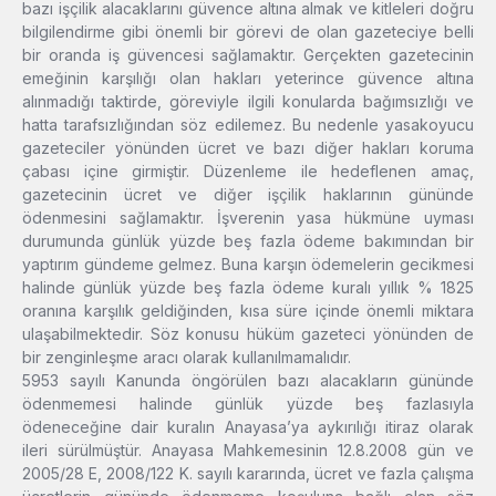
bazı işçilik alacaklarını güvence altına almak ve kitleleri doğru
bilgilendirme gibi önemli bir görevi de olan gazeteciye belli
bir oranda iş güvencesi sağlamaktır. Gerçekten gazetecinin
emeğinin karşılığı olan hakları yeterince güvence altına
alınmadığı taktirde, göreviyle ilgili konularda bağımsızlığı ve
hatta tarafsızlığından söz edilemez. Bu nedenle yasakoyucu
gazeteciler yönünden ücret ve bazı diğer hakları koruma
çabası içine girmiştir. Düzenleme ile hedeflenen amaç,
gazetecinin ücret ve diğer işçilik haklarının gününde
ödenmesini sağlamaktır. İşverenin yasa hükmüne uyması
durumunda günlük yüzde beş fazla ödeme bakımından bir
yaptırım gündeme gelmez. Buna karşın ödemelerin gecikmesi
halinde günlük yüzde beş fazla ödeme kuralı yıllık % 1825
oranına karşılık geldiğinden, kısa süre içinde önemli miktara
ulaşabilmektedir. Söz konusu hüküm gazeteci yönünden de
bir zenginleşme aracı olarak kullanılmamalıdır.
5953 sayılı Kanunda öngörülen bazı alacakların gününde
ödenmemesi halinde günlük yüzde beş fazlasıyla
ödeneceğine dair kuralın Anayasa’ya aykırılığı itiraz olarak
ileri sürülmüştür. Anayasa Mahkemesinin 12.8.2008 gün ve
2005/28 E, 2008/122 K. sayılı kararında, ücret ve fazla çalışma