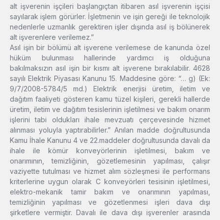
alt işverenin işçileri başlangıçtan itibaren asıl işverenin işçisi
sayılarak işlem görürler. İşletmenin ve işin gereği ile teknolojik
nedenlerle uzmanlık gerektiren işler dışında asıl iş bölünerek
alt işverenlere verilemez.”
Asıl işin bir bölümü alt işverene verilemese de kanunda özel
hüküm bulunması hallerinde yardımcı iş olduğuna
bakılmaksızın asıl işin bir kısmı alt işverene bırakılabilir. 4628
sayılı Elektrik Piyasası Kanunu 15. Maddesine göre: “… g) (Ek:
9/7/2008-5784/5 md.) Elektrik enerjisi üretim, iletim ve
dağıtım faaliyeti gösteren kamu tüzel kişileri, gerekli hallerde
üretim, iletim ve dağıtım tesislerinin işletilmesi ve bakım onarım
işlerini tabi oldukları ihale mevzuatı çerçevesinde hizmet
alınması yoluyla yaptırabilirler.” Anılan madde doğrultusunda
Kamu İhale Kanunu 4 ve 22.maddeler doğrultusunda davalı da
ihale ile kömür konveyörlerinin işletilmesi, bakım ve
onarımının, temizliğinin, gözetlemesinin yapılması, çalışır
vaziyette tutulması ve hizmet alım sözleşmesi ile performans
kriterlerine uygun olarak C konveyörleri tesisinin işletilmesi,
elektro-mekanik tamir bakım ve onarımının yapılması,
temizliğinin yapılması ve gözetlenmesi işleri dava dışı
şirketlere vermiştir. Davalı ile dava dışı işverenler arasında