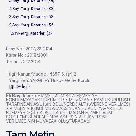
5.Sayı-Yargı Kararları (74)
4.Sayı-Yargı Kararları (88)
3.Sayı-Yargı Kararları (58)
2.Sayı-Yargı Kararları (55)
1.Sayı-Yargı Kararları (37)
Esas No : 2017/22-2134
Karar No : 2018/2001
Tarihi : 20.12.2018
İlgili Kanun/Madde : 4857 S. İşK/2
Yargı Yeri: YARGITAY Hukuk Genel Kurulu
PDF İndir
Ek Başlıklar :
• HİZMET ALIM SÖZLEŞMESİNE
KONULMAYACAK HÜKÜMLER • MUVAZAA • KAMU KURULUŞU
TARAFINDAN ASIL İŞİN BÖLÜNEREK ALT İŞVERENE VERİLMESİ
• KİMSENİN KENDİ MUVAZAASINDAN HUKUKİ YARAR ELDE
EDEMEYECEĞİ • KOŞULLARI OLMADAN HİZMET ALIM
SÖZLEŞMESİ ADI ALTINDA ASIL İŞİN ALT İŞVERENE
VERİLMESİNİN MUVAZAA OLUŞTURACAĞI
Tam Metin