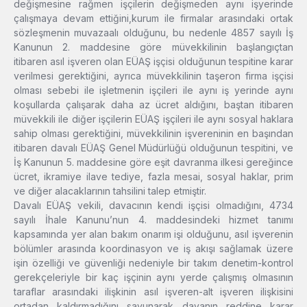
değişmesine rağmen işçilerin değişmeden aynı işyerinde
çalışmaya devam ettiğini,kurum ile firmalar arasındaki ortak
sözleşmenin muvazaalı olduğunu, bu nedenle 4857 sayılı İş
Kanunun 2. maddesine göre müvekkilinin başlangıçtan
itibaren asıl işveren olan EÜAŞ işçisi olduğunun tespitine karar
verilmesi gerektiğini, ayrıca müvekkilinin taşeron firma işçisi
olması sebebi ile işletmenin işçileri ile aynı iş yerinde aynı
koşullarda çalışarak daha az ücret aldığını, baştan itibaren
müvekkili ile diğer işçilerin EÜAŞ işçileri ile aynı sosyal haklara
sahip olması gerektiğini, müvekkilinin işvereninin en başından
itibaren davalı EÜAŞ Genel Müdürlüğü olduğunun tespitini, ve
İş Kanunun 5. maddesine göre eşit davranma ilkesi gereğince
ücret, ikramiye ilave tediye, fazla mesai, sosyal haklar, prim
ve diğer alacaklarının tahsilini talep etmiştir.
Davalı EÜAŞ vekili, davacının kendi işçisi olmadığını, 4734
sayılı İhale Kanunu’nun 4. maddesindeki hizmet tanımı
kapsamında yer alan bakım onarım işi olduğunu, asıl işverenin
bölümler arasında koordinasyon ve iş akışı sağlamak üzere
işin özelliği ve güvenliği nedeniyle bir takım denetim-kontrol
gerekçeleriyle bir kaç işçinin aynı yerde çalışmış olmasının
taraflar arasındaki ilişkinin asıl işveren-alt işveren ilişkisini
ortadan kaldırmadığını savunarak davanın reddine karar