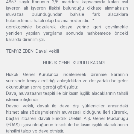
4857 sayılı Kanunun 2/6 maddesi kapsamında kalan asıl
işveren alt işveren ilişkisi bulunduğu dikkate alınmaksızın
muvazaa bulunduğundan bahisle fark alacaklara
hükmedilmesi hatalı olup bozma nedenidir…."
gerekçesiyle bozularak dosya yerine geri çevrilmekle
yeniden yapılan yargılama sonunda mahkemece önceki
kararda direnilmiştir.
TEMYİZ EDEN: Davalı vekili
HUKUK GENEL KURULU KARARI
Hukuk Genel Kurulunca incelenerek direnme kararının
süresinde temyiz edildiği anlaşıldıktan ve dosyadaki belgeler
okunduktan sonra gereği görüşüldü:
Dava, muvazaanın tespiti ile bir kısım işçilik alacaklarının tahsili
istemine ilişkindir.
Davacı vekili, davalı ile dava dışı yükleniciler arasındaki
hizmet alım sözleşmelerinin muvazaalı olduğunu ileri sürerek,
baştan itibaren davalı Elektrik Üretim A.Ş. Genel Müdürlüğü
(EÜAŞ) işçisi olduğunun tespiti ile bir kısım işçilik alacaklarının
tahsilini talep ve dava etmiştir.