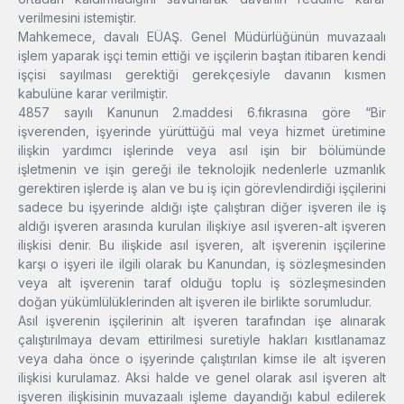
verilmesini istemiştir.
Mahkemece, davalı EÜAŞ. Genel Müdürlüğünün muvazaalı
işlem yaparak işçi temin ettiği ve işçilerin baştan itibaren kendi
işçisi sayılması gerektiği gerekçesiyle davanın kısmen
kabulüne karar verilmiştir.
4857 sayılı Kanunun 2.maddesi 6.fıkrasına göre “Bir
işverenden, işyerinde yürüttüğü mal veya hizmet üretimine
ilişkin yardımcı işlerinde veya asıl işin bir bölümünde
işletmenin ve işin gereği ile teknolojik nedenlerle uzmanlık
gerektiren işlerde iş alan ve bu iş için görevlendirdiği işçilerini
sadece bu işyerinde aldığı işte çalıştıran diğer işveren ile iş
aldığı işveren arasında kurulan ilişkiye asıl işveren-alt işveren
ilişkisi denir. Bu ilişkide asıl işveren, alt işverenin işçilerine
karşı o işyeri ile ilgili olarak bu Kanundan, iş sözleşmesinden
veya alt işverenin taraf olduğu toplu iş sözleşmesinden
doğan yükümlülüklerinden alt işveren ile birlikte sorumludur.
Asıl işverenin işçilerinin alt işveren tarafından işe alınarak
çalıştırılmaya devam ettirilmesi suretiyle hakları kısıtlanamaz
veya daha önce o işyerinde çalıştırılan kimse ile alt işveren
ilişkisi kurulamaz. Aksi halde ve genel olarak asıl işveren alt
işveren ilişkisinin muvazaalı işleme dayandığı kabul edilerek