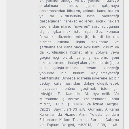
ait yetkiler olduğu ve bu yetkilerin idareye
bırakılması hâlinde, işçinin çalışmaya
başlamasından itibaren, aslında kamu kurum
ya da kuruluşunun işçisi sayılacağı
gerçeğinden hareket edilerek, işçilik hakları
bakımından idare, “işveren” sorumluluğunun
dışına çıkarılmak istenmiştir. Söz konusu
fıkradaki düzenlemenin (b) bendi ile de,
hizmet alımına ilişkin sözleşme ve
şartnamelere daha önce aynı kamu kurum ya
da kuruluşunda hizmet alımı yoluyla veya
geçici işçi olarak çalışmış işçilerin, yeni
hizmet alımında ihaleyi alan yüklenici değişse
bile, çalıştırılmasına devam olunacağı
yönünde bir hüküm koyulamayacağı
belirtilmiştir. Böylece idarenin işverene ait bir
yetkiyi kullanmasından dolayı oluşabilecek
muvazaanın önüne geçilmek istenmiştir
(Akyiğit, E.: Kamuda Alt İşverenlik Ve
Müteahhite İş Verme Özeldekinden Farklı
mıdır?, TÜHİS İş Hukuku ve İktisat Dergisi,
Cilt:23, Sayı:4, s.1-33 s.18; Görmüş, A.:Kamu
Kurumlarında Hizmet Alımı Yoluyla İstihdam
Edilenlerin Kıdem Tazminatı Sorunu. Çalışma
ve Toplum Dergisi, Yıl:2013, S.38, s.148-