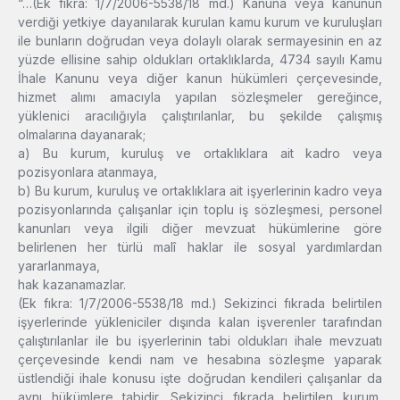
“…(Ek fıkra: 1/7/2006-5538/18 md.) Kanuna veya kanunun
verdiği yetkiye dayanılarak kurulan kamu kurum ve kuruluşları
ile bunların doğrudan veya dolaylı olarak sermayesinin en az
yüzde ellisine sahip oldukları ortaklıklarda, 4734 sayılı Kamu
İhale Kanunu veya diğer kanun hükümleri çerçevesinde,
hizmet alımı amacıyla yapılan sözleşmeler gereğince,
yüklenici aracılığıyla çalıştırılanlar, bu şekilde çalışmış
olmalarına dayanarak;
a) Bu kurum, kuruluş ve ortaklıklara ait kadro veya
pozisyonlara atanmaya,
b) Bu kurum, kuruluş ve ortaklıklara ait işyerlerinin kadro veya
pozisyonlarında çalışanlar için toplu iş sözleşmesi, personel
kanunları veya ilgili diğer mevzuat hükümlerine göre
belirlenen her türlü malî haklar ile sosyal yardımlardan
yararlanmaya,
hak kazanamazlar.
(Ek fıkra: 1/7/2006-5538/18 md.) Sekizinci fıkrada belirtilen
işyerlerinde yükleniciler dışında kalan işverenler tarafından
çalıştırılanlar ile bu işyerlerinin tabi oldukları ihale mevzuatı
çerçevesinde kendi nam ve hesabına sözleşme yaparak
üstlendiği ihale konusu işte doğrudan kendileri çalışanlar da
aynı hükümlere tabidir. Sekizinci fıkrada belirtilen kurum,