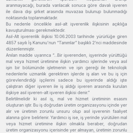
aranmayacağı, burada varılacak sonuca göre davalı işveren
ile dava dışı şirket arasında muvazaa bulunup bulunmadığı
noktasında toplanmaktadır.
Bu nedenle öncelikle asıl-alt işverenlik ilişkisinin açıklığa
kavuşturulması gerekmektedir.
Asıl-Alt işverenlik ilişkisi 10.06.2003 tarihinde yürürlüğe giren
4857 sayılı İş Kanunu'nun “Tanımlar” başlıklı 2’nci maddesinde
düzenlenmiştir.
Anılan madde uyarınca “…Bir işverenden, işyerinde yürüttüğü
mal veya hizmet üretimine ilişkin yardımcı işlerinde veya asıl
işin bir bölümünde işletmenin ve işin gereği ile teknolojik
nedenlerle uzmanlık gerektiren işlerde iş alan ve bu iş için
görevlendirdiği işçilerini sadece bu işyerinde aldığı işte
çalıştıran diğer işveren ile iş aldığı işveren arasında kurulan
ilişkiye asıl işveren-alt işveren ilişkisi denir.”
Belirtilmelidir ki asıl iş, mal ve hizmet üretiminin esasını
oluşturan iştir. Bu iş doğrudan üretim organizasyonu içinde yer
alır ve üretimin zorunlu unsuru olup asıl işverenin faaliyet
alanına göre belirlenir. Yardımcı iş ise, iş yerinde yürütülen mal
veya hizmet üretimine ilişkin olmakla beraber, doğrudan
üretim organizasyonu içerisinde yer almayan, üretimin zorunlu