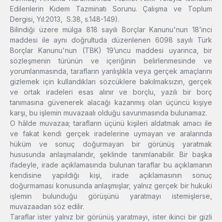
Edilenlerin Kıdem Tazminatı Sorunu. Çalışma ve Toplum
Dergisi, Yıl:2013, S.38, s.148-149).
Bilindiği üzere mülga 818 sayılı Borçlar Kanunu'nun 18’inci
maddesi ile aynı doğrultuda düzenlenen 6098 sayılı Türk
Borçlar Kanunu'nun (TBK) 19’uncu maddesi uyarınca, bir
sözleşmenin türünün ve içeriğinin belirlenmesinde ve
yorumlanmasında, tarafların yanlışlıkla veya gerçek amaçlarını
gizlemek için kullandıkları sözcüklere bakılmaksızın, gerçek
ve ortak iradeleri esas alınır ve borçlu, yazılı bir borç
tanımasına güvenerek alacağı kazanmış olan üçüncü kişiye
karşı, bu işlemin muvazaalı olduğu savunmasında bulunamaz.
O hâlde muvazaa; tarafların üçünü kişileri aldatmak amacı ile
ve fakat kendi gerçek iradelerine uymayan ve aralarında
hüküm ve sonuç doğurmayan bir görünüş yaratmak
hususunda anlaşmalarıdır, şeklinde tanımlanabilir. Bir başka
ifadeyle, irade açıklamasında bulunan taraflar bu açıklamanın
kendisine yapıldığı kişi, irade açıklamasının sonuç
doğurmaması konusunda anlaşmışlar, yalnız gerçek bir hukuki
işlemin bulunduğu görüşünü yaratmayı istemişlerse,
muvazaadan söz edilir.
Taraflar ister yalnız bir görünüş yaratmayı, ister ikinci bir gizli