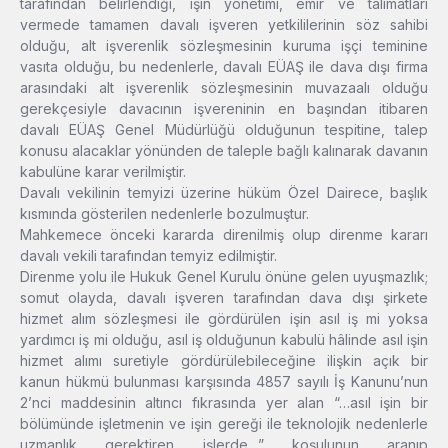
tarafından belirlendiği, işin yönetimi, emir ve talimatları
vermede tamamen davalı işveren yetkililerinin söz sahibi
olduğu, alt işverenlik sözleşmesinin kuruma işçi teminine
vasıta olduğu, bu nedenlerle, davalı EÜAŞ ile dava dışı firma
arasındaki alt işverenlik sözleşmesinin muvazaalı olduğu
gerekçesiyle davacının işvereninin en başından itibaren
davalı EÜAŞ Genel Müdürlüğü olduğunun tespitine, talep
konusu alacaklar yönünden de taleple bağlı kalınarak davanın
kabulüne karar verilmiştir.
Davalı vekilinin temyizi üzerine hüküm Özel Dairece, başlık
kısmında gösterilen nedenlerle bozulmuştur.
Mahkemece önceki kararda direnilmiş olup direnme kararı
davalı vekili tarafından temyiz edilmiştir.
Direnme yolu ile Hukuk Genel Kurulu önüne gelen uyuşmazlık;
somut olayda, davalı işveren tarafından dava dışı şirkete
hizmet alım sözleşmesi ile gördürülen işin asıl iş mi yoksa
yardımcı iş mi olduğu, asıl iş olduğunun kabulü hâlinde asıl işin
hizmet alımı suretiyle gördürülebileceğine ilişkin açık bir
kanun hükmü bulunması karşısında 4857 sayılı İş Kanunu’nun
2’nci maddesinin altıncı fıkrasında yer alan “…asıl işin bir
bölümünde işletmenin ve işin gereği ile teknolojik nedenlerle
uzmanlık gerektiren işlerde…” koşulunun aranıp