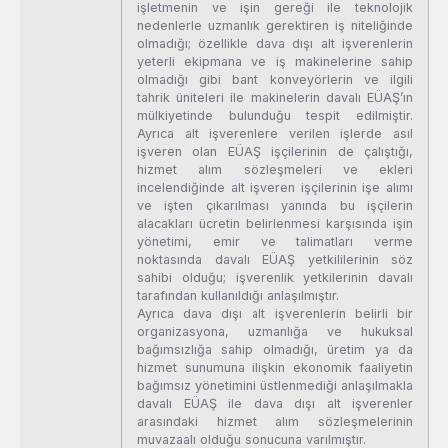
işletmenin ve işin gereği ile teknolojik
nedenlerle uzmanlık gerektiren iş niteliğinde
olmadığı; özellikle dava dışı alt işverenlerin
yeterli ekipmana ve iş makinelerine sahip
olmadığı gibi bant konveyörlerin ve ilgili
tahrik üniteleri ile makinelerin davalı EÜAŞ’ın
mülkiyetinde bulunduğu tespit edilmiştir.
Ayrıca alt işverenlere verilen işlerde asıl
işveren olan EÜAŞ işçilerinin de çalıştığı,
hizmet alım sözleşmeleri ve ekleri
incelendiğinde alt işveren işçilerinin işe alımı
ve işten çıkarılması yanında bu işçilerin
alacakları ücretin belirlenmesi karşısında işin
yönetimi, emir ve talimatları verme
noktasında davalı EÜAŞ yetkililerinin söz
sahibi olduğu; işverenlik yetkilerinin davalı
tarafından kullanıldığı anlaşılmıştır.
Ayrıca dava dışı alt işverenlerin belirli bir
organizasyona, uzmanlığa ve hukuksal
bağımsızlığa sahip olmadığı, üretim ya da
hizmet sunumuna ilişkin ekonomik faaliyetin
bağımsız yönetimini üstlenmediği anlaşılmakla
davalı EÜAŞ ile dava dışı alt işverenler
arasındaki hizmet alım sözleşmelerinin
muvazaalı olduğu sonucuna varılmıştır.