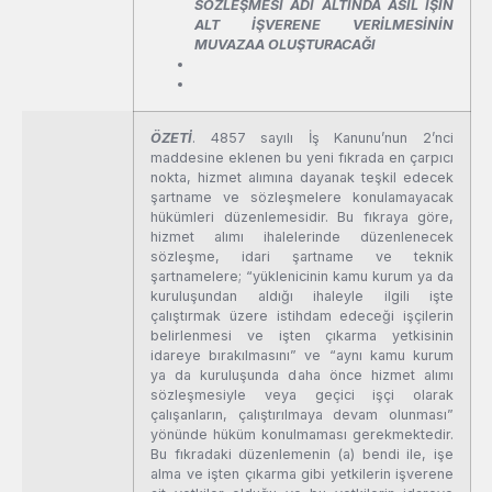
SÖZLEŞMESİ ADI ALTINDA ASIL İŞİN
ALT İŞVERENE VERİLMESİNİN
MUVAZAA OLUŞTURACAĞI
ÖZETİ
. 4857 sayılı İş Kanunu’nun 2’nci
maddesine eklenen bu yeni fıkrada en çarpıcı
nokta, hizmet alımına dayanak teşkil edecek
şartname ve sözleşmelere konulamayacak
hükümleri düzenlemesidir. Bu fıkraya göre,
hizmet alımı ihalelerinde düzenlenecek
sözleşme, idari şartname ve teknik
şartnamelere; “yüklenicinin kamu kurum ya da
kuruluşundan aldığı ihaleyle ilgili işte
çalıştırmak üzere istihdam edeceği işçilerin
belirlenmesi ve işten çıkarma yetkisinin
idareye bırakılmasını” ve “aynı kamu kurum
ya da kuruluşunda daha önce hizmet alımı
sözleşmesiyle veya geçici işçi olarak
çalışanların, çalıştırılmaya devam olunması”
yönünde hüküm konulmaması gerekmektedir.
Bu fıkradaki düzenlemenin (a) bendi ile, işe
alma ve işten çıkarma gibi yetkilerin işverene