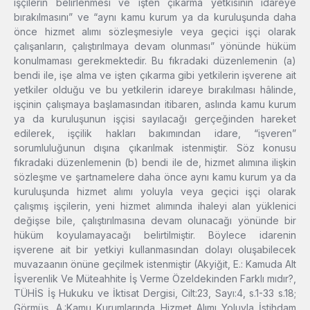
işçilerin belirlenmesi ve işten çıkarma yetkisinin idareye
bırakılmasını” ve “aynı kamu kurum ya da kuruluşunda daha
önce hizmet alımı sözleşmesiyle veya geçici işçi olarak
çalışanların, çalıştırılmaya devam olunması” yönünde hüküm
konulmaması gerekmektedir. Bu fıkradaki düzenlemenin (a)
bendi ile, işe alma ve işten çıkarma gibi yetkilerin işverene ait
yetkiler olduğu ve bu yetkilerin idareye bırakılması hâlinde,
işçinin çalışmaya başlamasından itibaren, aslında kamu kurum
ya da kuruluşunun işçisi sayılacağı gerçeğinden hareket
edilerek, işçilik hakları bakımından idare, “işveren”
sorumluluğunun dışına çıkarılmak istenmiştir. Söz konusu
fıkradaki düzenlemenin (b) bendi ile de, hizmet alımına ilişkin
sözleşme ve şartnamelere daha önce aynı kamu kurum ya da
kuruluşunda hizmet alımı yoluyla veya geçici işçi olarak
çalışmış işçilerin, yeni hizmet alımında ihaleyi alan yüklenici
değişse bile, çalıştırılmasına devam olunacağı yönünde bir
hüküm koyulamayacağı belirtilmiştir. Böylece idarenin
işverene ait bir yetkiyi kullanmasından dolayı oluşabilecek
muvazaanın önüne geçilmek istenmiştir (Akyiğit, E.: Kamuda Alt
İşverenlik Ve Müteahhite İş Verme Özeldekinden Farklı mıdır?,
TÜHİS İş Hukuku ve İktisat Dergisi, Cilt:23, Sayı:4, s.1-33 s.18;
Görmüş, A.:Kamu Kurumlarında Hizmet Alımı Yoluyla İstihdam