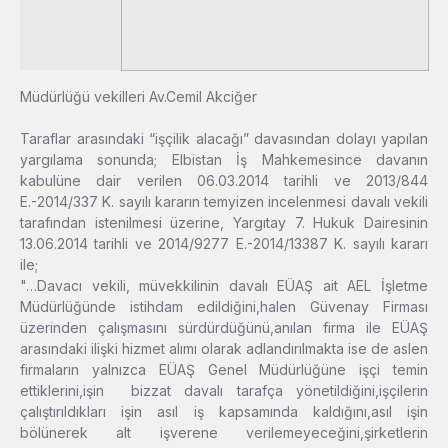
Müdürlüğü vekilleri Av.Cemil Akciğer
Taraflar arasındaki “işçilik alacağı” davasından dolayı yapılan
yargılama sonunda; Elbistan İş Mahkemesince davanın
kabulüne dair verilen 06.03.2014 tarihli ve 2013/844
E.-2014/337 K. sayılı kararın temyizen incelenmesi davalı vekili
tarafından istenilmesi üzerine, Yargıtay 7. Hukuk Dairesinin
13.06.2014 tarihli ve 2014/9277 E.-2014/13387 K. sayılı kararı
ile;
"…Davacı vekili, müvekkilinin davalı EÜAŞ ait AEL İşletme
Müdürlüğünde istihdam edildiğini,halen Güvenay Firması
üzerinden çalışmasını sürdürdüğünü,anılan firma ile EÜAŞ
arasındaki ilişki hizmet alımı olarak adlandırılmakta ise de aslen
firmaların yalnızca EÜAŞ Genel Müdürlüğüne işçi temin
ettiklerini,işin bizzat davalı tarafça yönetildiğini,işçilerin
çalıştırıldıkları işin asıl iş kapsamında kaldığını,asıl işin
bölünerek alt işverene verilemeyeceğini,şirketlerin