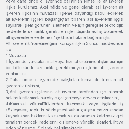
veya daha önce o işyerinde çalıştırılan kimse ile alt işveren
ilişkisi kurulamaz. Aksi hâlde ve genel olarak asıl işveren alt
işveren ilişkisinin muvazaalı işleme dayandığı kabul edilerek
alt işverenin işçileri başlangıçtan itibaren asıl işverenin işçisi
sayılarak işlem görürler. İşletmenin ve işin gereği ile teknolojik
nedenlerle uzmanlık gerektiren işler dışında asıl iş bölünerek
alt işverenlere verilemez.” şeklinde hükme bağlanmıştır.
Alt İşverenlik Yönetmeliğinin konuya ilişkin 3’üncü maddesinde
ise,
“ Muvazaa:
1)İşyerinde yürütülen mal veya hizmet üretimine ilişkin asıl işin
bir bölümünde uzmanlık gerektirmeyen işlerin alt işverene
verilmesini,
2)Daha önce o işyerinde çalıştırılan kimse ile kurulan alt
işverenlik ilişkisini,
3)Asıl işveren işçilerinin alt işveren tarafından işe alınarak
hakları kısıtlanmak suretiyle çalıştırılmaya devam ettirilmesini,
4)Kamusal yükümlülüklerden kaçınmak veya işçilerin iş
sözleşmesi, toplu iş sözleşmesi yahut çalışma mevzuatından
kaynaklanan haklarını kısıtlamak ya da ortadan kaldırmak gibi
tarafların gerçek iradelerini gizlemeye yönelik işlemleri, ihtiva
eden sözleşme…” olarak belirtilmektedir.