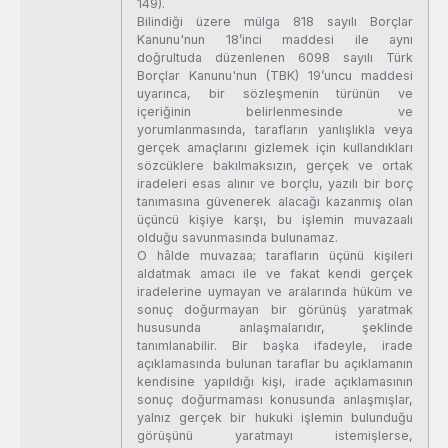
149).
Bilindiği üzere mülga 818 sayılı Borçlar
Kanunu'nun 18’inci maddesi ile aynı
doğrultuda düzenlenen 6098 sayılı Türk
Borçlar Kanunu'nun (TBK) 19’uncu maddesi
uyarınca, bir sözleşmenin türünün ve
içeriğinin belirlenmesinde ve
yorumlanmasında, tarafların yanlışlıkla veya
gerçek amaçlarını gizlemek için kullandıkları
sözcüklere bakılmaksızın, gerçek ve ortak
iradeleri esas alınır ve borçlu, yazılı bir borç
tanımasına güvenerek alacağı kazanmış olan
üçüncü kişiye karşı, bu işlemin muvazaalı
olduğu savunmasında bulunamaz.
O hâlde muvazaa; tarafların üçünü kişileri
aldatmak amacı ile ve fakat kendi gerçek
iradelerine uymayan ve aralarında hüküm ve
sonuç doğurmayan bir görünüş yaratmak
hususunda anlaşmalarıdır, şeklinde
tanımlanabilir. Bir başka ifadeyle, irade
açıklamasında bulunan taraflar bu açıklamanın
kendisine yapıldığı kişi, irade açıklamasının
sonuç doğurmaması konusunda anlaşmışlar,
yalnız gerçek bir hukuki işlemin bulunduğu
görüşünü yaratmayı istemişlerse,