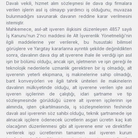
Davalı vekili, hizmet alım sözleşmesi ile dava dışı firmalara
verilen işlerin asıl iş olmayıp yardımcı iş olduğunu, muvazaa
bulunmadığını savunarak davanın reddine karar verilmesini
istemiştir.
Mahkemece, asıl-alt işveren ilişkisini düzenleyen 4857 sayılı
İş Kanunu’nun 2’nci maddesi ile Alt İşverenlik Yönetmeliği’nin
ilgili maddelerine yer verilerek, bu husustaki bilimsel
görüşlere ve Yargıtay kararlarına ayrıntılı şekilde değinildikten
sonra, davalının dava dışı alt işverene ihale ile verdiği işin asıl
işin bir bölümü olduğu, ancak işin, işletmenin ve işin gereği ile
teknolojik nedenlerle uzmanlık gerektiren bir iş olmadığı, alt
işverenin yeterli ekipmana, iş makinelerine sahip olmadığı,
bant konveyörleri ve ilgili tahrik üniteleri ile makinelerin
davalının mülkiyetinde olduğu, alt işverene verilen işte asıl
işveren işçilerinin de çalıştığı, idari şartname ve tip
sözleşmesinde görüldüğü üzere alt işveren işçilerinin işe
alımında, işten çıkartılmasında, iş sözleşmelerinin feshinde
davalı asıl işverenin söz sahibi olduğu, teknik şartnamede işe
alınacak işçilere ödenecek ücretlerin asgari ücretin kaç katı
olacağının düzenlenmesi gibi alt işverene emir ve direktifler
verilerek işçi ücretlerinin tamamen asıl işveren kurum