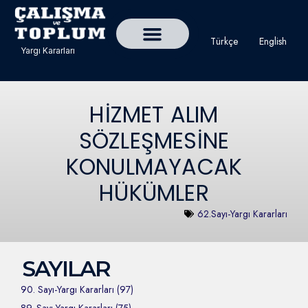
Türkçe
English
Yargı Kararları
Detaylı Yargı Kararı Ara
Çalışma ve Toplum Dergisi
HİZMET ALIM
SÖZLEŞMESİNE
KONULMAYACAK
HÜKÜMLER
62.Sayı-Yargı Kararları
SAYILAR
90. Sayı-Yargı Kararları (97)