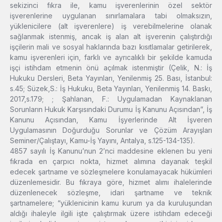
sekizinci fıkra ile, kamu işverenlerinin özel sektör
işverenlerine uygulanan sınırlamalara tabi olmaksızın,
yüklenicilere (alt işverenlere) iş verebilmelerine olanak
sağlanmak istenmiş, ancak iş alan alt işverenin çalıştırdığı
işçilerin mali ve sosyal haklarında bazı kısıtlamalar getirilerek,
kamu işverenleri için, farklı ve ayrıcalıklı bir şekilde kamuda
işçi istihdam etmenin önü açılmak istenmiştir (Çelik, N.: İş
Hukuku Dersleri, Beta Yayınları, Yenilenmiş 25. Bası, İstanbul:
s.45; Süzek,S.: İş Hukuku, Beta Yayınları, Yenilenmiş 14. Baskı,
2017,s.179; ; Şahlanan, F.: Uygulamadan Kaynaklanan
Sorunların Hukuk Karşısındaki Durumu İş Kanunu Açısından”, İş
Kanunu Açısından, Kamu İşyerlerinde Alt İşveren
Uygulamasının Doğurduğu Sorunlar ve Çözüm Arayışları
Seminer/Çalıştayı, Kamu-İş Yayını, Antalya, s.125-134-135).
4857 sayılı İş Kanunu’nun 2’nci maddesine eklenen bu yeni
fıkrada en çarpıcı nokta, hizmet alımına dayanak teşkil
edecek şartname ve sözleşmelere konulamayacak hükümleri
düzenlemesidir. Bu fıkraya göre, hizmet alımı ihalelerinde
düzenlenecek sözleşme, idari şartname ve teknik
şartnamelere; “yüklenicinin kamu kurum ya da kuruluşundan
aldığı ihaleyle ilgili işte çalıştırmak üzere istihdam edeceği