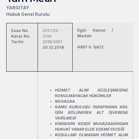
YARGITAY
Hukuk Genel Kurulu
İlgili Kanun /
Esas No.
2017/22-
Madde
Karar No.
2134
Tarihi:
2018/2001
4857 S. İşK/2
20.12.2018
HİZMET ALIM SÖZLEŞMESİNE
KONULMAYACAK HÜKÜMLER
MUVAZAA
KAMU KURULUŞU TARAFINDAN ASIL
İŞİN BÖLÜNEREK ALT İŞVERENE
VERİLMESİ
KİMSENİN KENDİ MUVAZAASINDAN
HUKUKİ YARAR ELDE EDEMEYECEĞİ
KOŞULLARI OLMADAN HİZMET ALIM