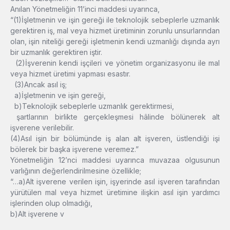
Anılan Yönetmeliğin 11’inci maddesi uyarınca,
“(1)İşletmenin ve işin gereği ile teknolojik sebeplerle uzmanlık
gerektiren iş, mal veya hizmet üretiminin zorunlu unsurlarından
olan, işin niteliği gereği işletmenin kendi uzmanlığı dışında ayrı
bir uzmanlık gerektiren iştir.
(2)İşverenin kendi işçileri ve yönetim organizasyonu ile mal
veya hizmet üretimi yapması esastır.
(3)Ancak asıl iş;
a)İşletmenin ve işin gereği,
b)Teknolojik sebeplerle uzmanlık gerektirmesi,
şartlarının birlikte gerçekleşmesi hâlinde bölünerek alt
işverene verilebilir.
(4)Asıl işin bir bölümünde iş alan alt işveren, üstlendiği işi
bölerek bir başka işverene veremez.”
Yönetmeliğin 12’nci maddesi uyarınca muvazaa olgusunun
varlığının değerlendirilmesine özellikle;
“…a)Alt işverene verilen işin, işyerinde asıl işveren tarafından
yürütülen mal veya hizmet üretimine ilişkin asıl işin yardımcı
işlerinden olup olmadığı,
b)Alt işverene v