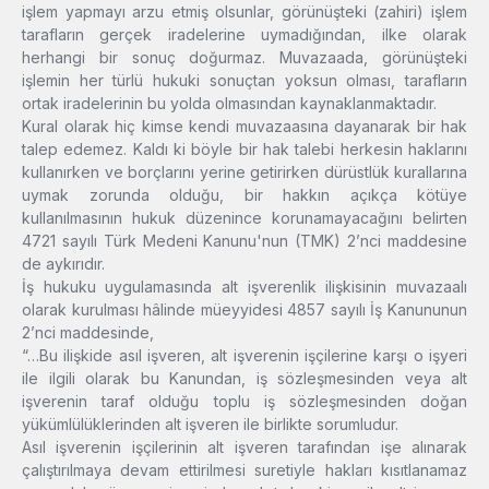
işlem yapmayı arzu etmiş olsunlar, görünüşteki (zahiri) işlem
tarafların gerçek iradelerine uymadığından, ilke olarak
herhangi bir sonuç doğurmaz. Muvazaada, görünüşteki
işlemin her türlü hukuki sonuçtan yoksun olması, tarafların
ortak iradelerinin bu yolda olmasından kaynaklanmaktadır.
Kural olarak hiç kimse kendi muvazaasına dayanarak bir hak
talep edemez. Kaldı ki böyle bir hak talebi herkesin haklarını
kullanırken ve borçlarını yerine getirirken dürüstlük kurallarına
uymak zorunda olduğu, bir hakkın açıkça kötüye
kullanılmasının hukuk düzenince korunamayacağını belirten
4721 sayılı Türk Medeni Kanunu'nun (TMK) 2’nci maddesine
de aykırıdır.
İş hukuku uygulamasında alt işverenlik ilişkisinin muvazaalı
olarak kurulması hâlinde müeyyidesi 4857 sayılı İş Kanununun
2’nci maddesinde,
“…Bu ilişkide asıl işveren, alt işverenin işçilerine karşı o işyeri
ile ilgili olarak bu Kanundan, iş sözleşmesinden veya alt
işverenin taraf olduğu toplu iş sözleşmesinden doğan
yükümlülüklerinden alt işveren ile birlikte sorumludur.
Asıl işverenin işçilerinin alt işveren tarafından işe alınarak
çalıştırılmaya devam ettirilmesi suretiyle hakları kısıtlanamaz