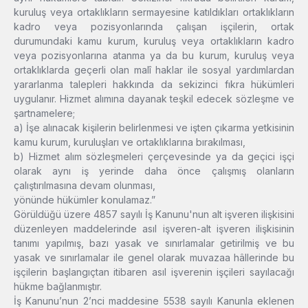
kuruluş veya ortaklıkların sermayesine katıldıkları ortaklıkların
kadro veya pozisyonlarında çalışan işçilerin, ortak
durumundaki kamu kurum, kuruluş veya ortaklıkların kadro
veya pozisyonlarına atanma ya da bu kurum, kuruluş veya
ortaklıklarda geçerli olan malî haklar ile sosyal yardımlardan
yararlanma talepleri hakkında da sekizinci fıkra hükümleri
uygulanır. Hizmet alımına dayanak teşkil edecek sözleşme ve
şartnamelere;
a) İşe alınacak kişilerin belirlenmesi ve işten çıkarma yetkisinin
kamu kurum, kuruluşları ve ortaklıklarına bırakılması,
b) Hizmet alım sözleşmeleri çerçevesinde ya da geçici işçi
olarak aynı iş yerinde daha önce çalışmış olanların
çalıştırılmasına devam olunması,
yönünde hükümler konulamaz.”
Görüldüğü üzere 4857 sayılı İş Kanunu'nun alt işveren ilişkisini
düzenleyen maddelerinde asıl işveren-alt işveren ilişkisinin
tanımı yapılmış, bazı yasak ve sınırlamalar getirilmiş ve bu
yasak ve sınırlamalar ile genel olarak muvazaa hâllerinde bu
işçilerin başlangıçtan itibaren asıl işverenin işçileri sayılacağı
hükme bağlanmıştır.
İş Kanunu’nun 2’nci maddesine 5538 sayılı Kanunla eklenen