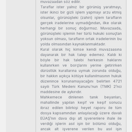
muvazaadan söz edilir.
Taraflar ister yalnız bir görünüş yaratmayı,
ister ikinci bir gizli işlem yapmayı arzu etmiş
olsunlar, görünüşteki (zahiri) işlem tarafların
gerçek iradelerine uymadığından, ilke olarak
herhangi bir sonuç doğurmaz. Muvazaada,
görünüşteki işlemin her türlü hukuki sonuçtan
yoksun olması, tarafların ortak iradelerinin bu
yolda olmasından kaynaklanmaktadır.
Kural olarak hiç kimse kendi muvazaasına
dayanarak bir hak talep edemez. Kaldı ki
böyle bir hak talebi herkesin haklarını
kullanırken ve borçlarını yerine getirirken
dürüstlük kurallarına uymak zorunda olduğu,
bir hakkın açıkça kötüye kullanılmasının hukuk
düzenince korunamayacağını belirten 4721
sayılı Türk Medeni Kanunu'nun (TMK) 2’nci
maddesine de aykırıdır.
Mahkemece dinlenen tanık beyanları,
mahallinde yapılan keşif ve keşif sonucu
ibraz edilen bilirkişi heyet raporu ile tüm
dosya kapsamından anlaşılacağı üzere davalı
EÜAŞ’nın dava dışı alt işverenlere ihale ile
verdiği işlerin asıl işin bir bölümü olduğu,
ancak alt işverene verilen bu asıl işin