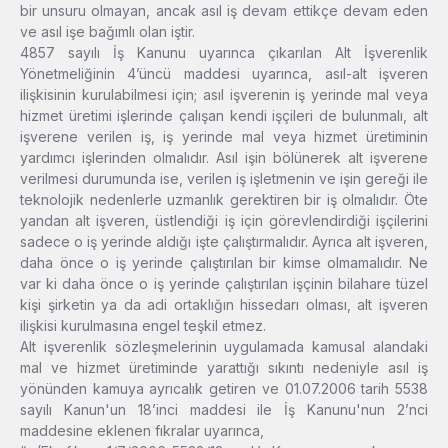
bir unsuru olmayan, ancak asıl iş devam ettikçe devam eden
ve asıl işe bağımlı olan iştir.
4857 sayılı İş Kanunu uyarınca çıkarılan Alt İşverenlik
Yönetmeliğinin 4’üncü maddesi uyarınca, asıl-alt işveren
ilişkisinin kurulabilmesi için; asıl işverenin iş yerinde mal veya
hizmet üretimi işlerinde çalışan kendi işçileri de bulunmalı, alt
işverene verilen iş, iş yerinde mal veya hizmet üretiminin
yardımcı işlerinden olmalıdır. Asıl işin bölünerek alt işverene
verilmesi durumunda ise, verilen iş işletmenin ve işin gereği ile
teknolojik nedenlerle uzmanlık gerektiren bir iş olmalıdır. Öte
yandan alt işveren, üstlendiği iş için görevlendirdiği işçilerini
sadece o iş yerinde aldığı işte çalıştırmalıdır. Ayrıca alt işveren,
daha önce o iş yerinde çalıştırılan bir kimse olmamalıdır. Ne
var ki daha önce o iş yerinde çalıştırılan işçinin bilahare tüzel
kişi şirketin ya da adi ortaklığın hissedarı olması, alt işveren
ilişkisi kurulmasına engel teşkil etmez.
Alt işverenlik sözleşmelerinin uygulamada kamusal alandaki
mal ve hizmet üretiminde yarattığı sıkıntı nedeniyle asıl iş
yönünden kamuya ayrıcalık getiren ve 01.07.2006 tarih 5538
sayılı Kanun'un 18’inci maddesi ile İş Kanunu'nun 2’nci
maddesine eklenen fıkralar uyarınca,