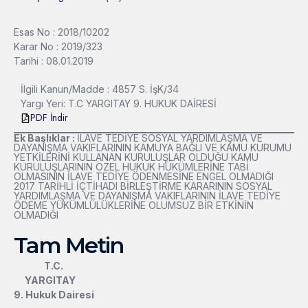
Esas No : 2018/10202
Karar No : 2019/323
Tarihi : 08.01.2019
İlgili Kanun/Madde : 4857 S. İşK/34
Yargı Yeri: T.C YARGITAY 9. HUKUK DAİRESİ
PDF İndir
Ek Başlıklar :
İLAVE TEDİYE SOSYAL YARDIMLAŞMA VE
DAYANIŞMA VAKIFLARININ KAMUYA BAĞLI VE KAMU KURUMU
YETKİLERİNİ KULLANAN KURULUŞLAR OLDUĞU KAMU
KURULUŞLARININ ÖZEL HUKUK HÜKÜMLERİNE TABİ
OLMASININ İLAVE TEDİYE ÖDENMESİNE ENGEL OLMADIĞI
2017 TARİHLİ İÇTİHADI BİRLEŞTİRME KARARININ SOSYAL
YARDIMLAŞMA VE DAYANIŞMA VAKIFLARININ İLAVE TEDİYE
ÖDEME YÜKÜMLÜLÜKLERİNE OLUMSUZ BİR ETKİNİN
OLMADIĞI
Tam Metin
T.C.
YARGITAY
9. Hukuk Dairesi