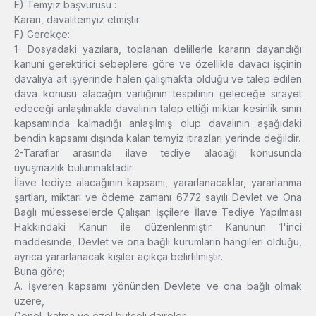
E) Temyiz başvurusu :
Kararı, davalıtemyiz etmiştir.
F) Gerekçe:
1- Dosyadaki yazılara, toplanan delillerle kararın dayandığı
kanuni gerektirici sebeplere göre ve özellikle davacı işçinin
davalıya ait işyerinde halen çalışmakta olduğu ve talep edilen
dava konusu alacağın varlığının tespitinin geleceğe sirayet
edeceği anlaşılmakla davalının talep ettiği miktar kesinlik sınırı
kapsamında kalmadığı anlaşılmış olup davalının aşağıdaki
bendin kapsamı dışında kalan temyiz itirazları yerinde değildir.
2-Taraflar arasında ilave tediye alacağı konusunda
uyuşmazlık bulunmaktadır.
İlave tediye alacağının kapsamı, yararlanacaklar, yararlanma
şartları, miktarı ve ödeme zamanı 6772 sayılı Devlet ve Ona
Bağlı müesseselerde Çalışan İşçilere İlave Tediye Yapılması
Hakkındaki Kanun ile düzenlenmiştir. Kanunun 1'inci
maddesinde, Devlet ve ona bağlı kurumların hangileri olduğu,
ayrıca yararlanacak kişiler açıkça belirtilmiştir.
Buna göre;
A. İşveren kapsamı yönünden Devlete ve ona bağlı olmak
üzere,
Genel, katma ve özel bütçeli daireler,