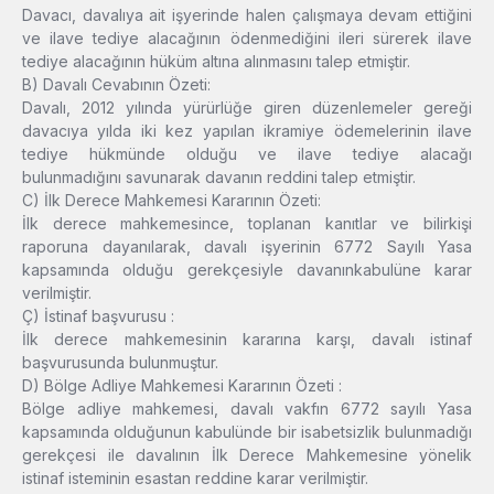
Davacı, davalıya ait işyerinde halen çalışmaya devam ettiğini
ve ilave tediye alacağının ödenmediğini ileri sürerek ilave
tediye alacağının hüküm altına alınmasını talep etmiştir.
B) Davalı Cevabının Özeti:
Davalı, 2012 yılında yürürlüğe giren düzenlemeler gereği
davacıya yılda iki kez yapılan ikramiye ödemelerinin ilave
tediye hükmünde olduğu ve ilave tediye alacağı
bulunmadığını savunarak davanın reddini talep etmiştir.
C) İlk Derece Mahkemesi Kararının Özeti:
İlk derece mahkemesince, toplanan kanıtlar ve bilirkişi
raporuna dayanılarak, davalı işyerinin 6772 Sayılı Yasa
kapsamında olduğu gerekçesiyle davanınkabulüne karar
verilmiştir.
Ç) İstinaf başvurusu :
İlk derece mahkemesinin kararına karşı, davalı istinaf
başvurusunda bulunmuştur.
D) Bölge Adliye Mahkemesi Kararının Özeti :
Bölge adliye mahkemesi, davalı vakfın 6772 sayılı Yasa
kapsamında olduğunun kabulünde bir isabetsizlik bulunmadığı
gerekçesi ile davalının İlk Derece Mahkemesine yönelik
istinaf isteminin esastan reddine karar verilmiştir.