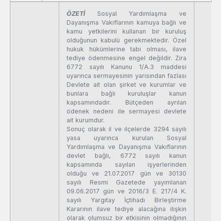
ÖZETİ
Sosyal Yardımlaşma ve
Dayanışma Vakıflarının kamuya bağlı ve
kamu yetkilerini kullanan bir kuruluş
olduğunun kabulü gerekmektedir. Özel
hukuk hükümlerine tabi olması, ilave
tediye ödenmesine engel değildir. Zira
6772 sayılı Kanunu 1/A.3 maddesi
uyarınca sermayesinin yarısından fazlası
Devlete ait olan şirket ve kurumlar ve
bunlara bağlı kuruluşlar kanun
kapsamındadır. Bütçeden ayrılan
ödenek nedeni ile sermayesi devlete
ait kurumdur.
Sonuç olarak il ve ilçelerde 3294 sayılı
yasa uyarınca kurulan Sosyal
Yardımlaşma ve Dayanışma Vakıflarının
devlet bağlı, 6772 sayılı kanun
kapsamında sayılan işyerlerinden
olduğu ve 21.07.2017 gün ve 30130
sayılı Resmi Gazetede yayımlanan
09.06.2017 gün ve 2016/3 E. 217/4 K.
sayılı Yargıtay İçtihadı Birleştirme
Kararının ilave tediye alacağına ilişkin
olarak olumsuz bir etkisinin olmadığının