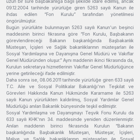
uzun bir süre başbakanlığa bağlı şekilde idare edilmiş, ancak
09.12.2004 tarihinde yürürlüğe giren 5263 sayılı Kanun ile
ihdas edilen “Fon Kurulu” tarafından yönetilmesi
öngörülmüştür.
Bugün yürürlükte bulunmayan 5263 sayılı Kanun'un beşinci
maddesinin birinci fıkrasına göre “Fon Kurulu, Başbakanın
görevlendireceği Bakanın başkanlığında Başbakanlık
Müsteşarı, İçişleri ve Sağlık bakanlıklarının müsteşarları ile
Sosyal Yardımlaşma ve Dayanışma Genel Müdürü ve Vakıflar
Genel Müdüründen oluşur.” Aynı maddenin ikinci fıkrasında da,
Kurulun sekretarya hizmetlerinin Vakıflar Genel Müdürlüğünce
yerine getirileceği ifade edilmiştir.
Daha sonra ise, 08.06.2011 tarihinde yürürlüğe giren 633 sayılı
T.C. Aile ve Sosyal Politikalar Bakanlığı'nın Teşkilat ve
Görevleri Hakkında Kanun Hükmünde Kararname ile 5263
sayılı Kanun yürürlükten kaldırılmış, Sosyal Yardımlar Genel
Müdürlüğü anılan Bakanlık bünyesinde teşkil edilmiştir.
Sosyal Yardımlaşma ve Dayanışmayı Teşvik Fonu Kurulu da
633 sayılı KHK'nın 34. maddesinde yeniden düzenlenmiştir.
Anılan maddenin birinci fıkrasında Kurulun “Bakanın
başkanlığında Başbakanlık Müsteşarı, Müsteşar, İçişleri,
Maliye ve Sağlık bakanlıklarının müsteşarları ile Sosyal