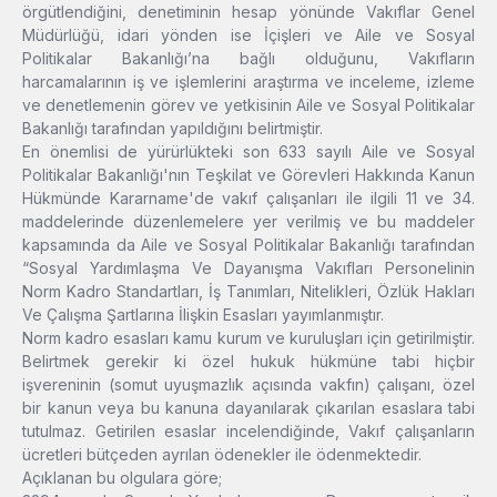
örgütlendiğini, denetiminin hesap yönünde Vakıflar Genel
Müdürlüğü, idari yönden ise İçişleri ve Aile ve Sosyal
Politikalar Bakanlığı’na bağlı olduğunu, Vakıfların
harcamalarının iş ve işlemlerini araştırma ve inceleme, izleme
ve denetlemenin görev ve yetkisinin Aile ve Sosyal Politikalar
Bakanlığı tarafından yapıldığını belirtmiştir.
En önemlisi de yürürlükteki son 633 sayılı Aile ve Sosyal
Politikalar Bakanlığı'nın Teşkilat ve Görevleri Hakkında Kanun
Hükmünde Kararname'de vakıf çalışanları ile ilgili 11 ve 34.
maddelerinde düzenlemelere yer verilmiş ve bu maddeler
kapsamında da Aile ve Sosyal Politikalar Bakanlığı tarafından
“Sosyal Yardımlaşma Ve Dayanışma Vakıfları Personelinin
Norm Kadro Standartları, İş Tanımları, Nitelikleri, Özlük Hakları
Ve Çalışma Şartlarına İlişkin Esasları yayımlanmıştır.
Norm kadro esasları kamu kurum ve kuruluşları için getirilmiştir.
Belirtmek gerekir ki özel hukuk hükmüne tabi hiçbir
işvereninin (somut uyuşmazlık açısında vakfın) çalışanı, özel
bir kanun veya bu kanuna dayanılarak çıkarılan esaslara tabi
tutulmaz. Getirilen esaslar incelendiğinde, Vakıf çalışanların
ücretleri bütçeden ayrılan ödenekler ile ödenmektedir.
Açıklanan bu olgulara göre;