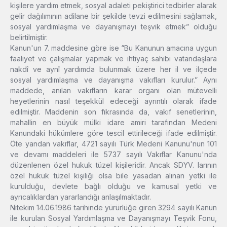
kişilere yardım etmek, sosyal adaleti pekiştirici tedbirler alarak
gelir dağılımının adilane bir şekilde tevzi edilmesini sağlamak,
sosyal yardımlaşma ve dayanışmayı teşvik etmek” olduğu
belirtilmiştir.
Kanun'un 7. maddesine göre ise “Bu Kanunun amacına uygun
faaliyet ve çalışmalar yapmak ve ihtiyaç sahibi vatandaşlara
nakdî ve aynî yardımda bulunmak üzere her il ve ilçede
sosyal yardımlaşma ve dayanışma vakıfları kurulur.” Aynı
maddede, anılan vakıfların karar organı olan mütevelli
heyetlerinin nasıl teşekkül edeceği ayrıntılı olarak ifade
edilmiştir. Maddenin son fıkrasında da, vakıf senetlerinin,
mahallin en büyük mülki idare amiri tarafından Medeni
Kanundaki hükümlere göre tescil ettirileceği ifade edilmiştir.
Öte yandan vakıflar, 4721 sayılı Türk Medeni Kanunu'nun 101
ve devamı maddeleri ile 5737 sayılı Vakıflar Kanunu'nda
düzenlenen özel hukuk tüzel kişileridir. Ancak SDYV. larının
özel hukuk tüzel kişiliği olsa bile yasadan alınan yetki ile
kurulduğu, devlete bağlı olduğu ve kamusal yetki ve
ayrıcalıklardan yararlandığı anlaşılmaktadır.
Nitekim 14.06.1986 tarihinde yürürlüğe giren 3294 sayılı Kanun
ile kurulan Sosyal Yardımlaşma ve Dayanışmayı Teşvik Fonu,