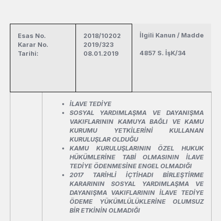
İlgili Kanun / Madde
Esas No.
2018/10202
Karar No.
2019/323
4857 S. İşK/34
Tarihi:
08.01.2019
İLAVE TEDİYE
SOSYAL YARDIMLAŞMA VE DAYANIŞMA
VAKIFLARININ KAMUYA BAĞLI VE KAMU
KURUMU YETKİLERİNİ KULLANAN
KURULUŞLAR OLDUĞU
KAMU KURULUŞLARININ ÖZEL HUKUK
HÜKÜMLERİNE TABİ OLMASININ İLAVE
TEDİYE ÖDENMESİNE ENGEL OLMADIĞI
2017 TARİHLİ İÇTİHADI BİRLEŞTİRME
KARARININ SOSYAL YARDIMLAŞMA VE
DAYANIŞMA VAKIFLARININ İLAVE TEDİYE
ÖDEME YÜKÜMLÜLÜKLERİNE OLUMSUZ
BİR ETKİNİN OLMADIĞI