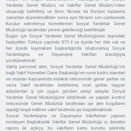
Yardımlar Genel Müdürü ve Vakıflar Genel Müdürü'nden
oluşacağı belirtilmiş ve ikinci fıkrada da Kurulun toplanma
zamanları düzenlendikten sonra aynı fıkranın son cümlesinde
Kurulun sekreterya hizmetlerinin Sosyal Yardımlar Genel
Müdürlüğü tarafından yerine getirileceği belirtilmiştir.
Bugün için Sosyal Yardımlar Genel Müdürlüğünün taşradaki
faaliyetleri Türkiye çapında 973 il ve ilçede her ilde vali ve
her ilçede kaymakam başkanlığında oluşturulmuş Sosyal
Yardımlaşma ve Dayanışma Vakıfları aracılığıyla
yürütülmektedir.
Vakfa personel alımı, Sosyal Yardımlar Genel Müdürlüğü’ne
bağlı Vakıf Hizmetleri Daire Başkanlığı’nın norm kadro standart
ve esasları kapsamında mülakat neticesinde genel şartları ve
varsa Vakıf tarafından belirlenmiş özel şartları taşıyan
adaylardan iş için uygun görülen aday/ adaylar Sosyal
Yardımlar Genel Müdürlüğüne bildirilmek ve yapılan kontrol
neticesinde Genel Müdürlük tarafından işe alım koşullarını
taşıdığı tespit edilirse vakıf tarafında işe başlatılmaktadır.
Sosyal Yardımlaşma ve Dayanışma Vakıflarının yapısını
inceleyen Başbakanlık Vakıflar Genel Müdürlüğü iç denetim
raporu ile açıkça, bu vakıfların kamu kurumu şeklinde