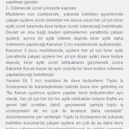
yapılması gerekir.
C. Ödenecek ücret yönünde kapsam:
Maddenin son cümlesinde, yukarda belirtilen işyerlerinde
çalışan işçilere ücret sistemleri ne olursa olsun her yıl için birer
aylık ücret tutarında ilave tediye ücreti ödeneceği belirtilmiştir.
Devlet ve ona bağlı maden işletmelerinin yeraltında çalışan
işçilere, ayrıca bir aylık ödeme dışında birer aylık daha
ödemenin yapılacağı Kanunun 2 nci maddesinde açıklanmıştır.
Kanunun 3 üncü maddesinde, işçilere her yıl için birer aylık
(yeraltında çalışan işçilere her yıl için ikişer aylık) ilave tediye
dışında, birer aylık ücret istihkaklarını geçmemek üzere
Bakanlar Kurulu kararı ile aynı oranda bir ilave tediye ödemesi
yapılabileceği belirtilmiştir.
Yasanın Ek 1 inci maddesi ile ilave tediyelerin Toplu İş
Sözleşmesi ile kararlaştırılması halinde buna sınır getirilmiş ve
“Bu Kanun uyarınca işçilere yapılan ilave tediyelerden ayrı
olarak, her yıl için her biri bir aylık istihkakları tutarını (hafta ve
genel tatil ücretleri dahil) geçmemek şartıyla toplu iş
sözleşmeleri ile en çok iki ikramiye daha verilebilir”
düzenlemesine yer verilmiştir. Toplu İş Sözleşmesi ile yukarda
belirtilen kurumlarda çalışan işçilere en çok iki ay daha ilave
tediye ödeneceğinin kararlaştırılabileceği, bu miktar üzerinde