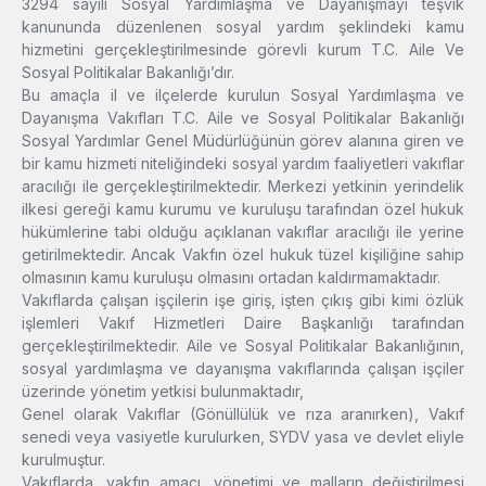
3294 sayılı Sosyal Yardımlaşma ve Dayanışmayı teşvik
kanununda düzenlenen sosyal yardım şeklindeki kamu
hizmetini gerçekleştirilmesinde görevli kurum T.C. Aile Ve
Sosyal Politikalar Bakanlığı’dır.
Bu amaçla il ve ilçelerde kurulun Sosyal Yardımlaşma ve
Dayanışma Vakıfları T.C. Aile ve Sosyal Politikalar Bakanlığı
Sosyal Yardımlar Genel Müdürlüğünün görev alanına giren ve
bir kamu hizmeti niteliğindeki sosyal yardım faaliyetleri vakıflar
aracılığı ile gerçekleştirilmektedir. Merkezi yetkinin yerindelik
ilkesi gereği kamu kurumu ve kuruluşu tarafından özel hukuk
hükümlerine tabi olduğu açıklanan vakıflar aracılığı ile yerine
getirilmektedir. Ancak Vakfın özel hukuk tüzel kişiliğine sahip
olmasının kamu kuruluşu olmasını ortadan kaldırmamaktadır.
Vakıflarda çalışan işçilerin işe giriş, işten çıkış gibi kimi özlük
işlemleri Vakıf Hizmetleri Daire Başkanlığı tarafından
gerçekleştirilmektedir. Aile ve Sosyal Politikalar Bakanlığının,
sosyal yardımlaşma ve dayanışma vakıflarında çalışan işçiler
üzerinde yönetim yetkisi bulunmaktadır,
Genel olarak Vakıflar (Gönüllülük ve rıza aranırken), Vakıf
senedi veya vasiyetle kurulurken, SYDV yasa ve devlet eliyle
kurulmuştur.
Vakıflarda, vakfın amacı, yönetimi ve malların değiştirilmesi