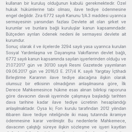
kullanan bir kuruluş olduğunun kabulü gerekmektedir. Özel
hukuk hükümlerine tabi olması, ilave tediye ödenmesine
engel değildir. Zira 6772 sayılı Kanunu 1/A.3 maddesi uyarınca
sermayesinin yarısından fazlası Devlete ait olan şirket ve
kurumlar ve bunlara bağlı kuruluşlar kanun kapsamındadır.
Bütçeden ayrılan ödenek nedeni ile sermayesi devlete ait
kurumdur.
Sonuç olarak il ve ilçelerde 3294 sayılı yasa uyarınca kurulan
Sosyal Yardımlaşma ve Dayanışma Vakıflarının devlet bağlı,
6772 sayılı kanun kapsamında sayılan işyerlerinden olduğu ve
21.07.2017 gün ve 30130 sayılı Resmi Gazetede yayımlanan
09.06.2017 gün ve 2016/3 E. 217/4 K. sayılı Yargıtay İçtihadı
Birleştirme Kararının ilave tediye alacağına ilişkin olarak
olumsuz bir etkisinin olmadığının anlaşılmasına göre, İlk
Derece Mahkemesince hükme esas alınan bilirkişi raporuna
göre davacının davalı işyerinde çalışmaya başladığı tarihten
dava tarihine kadar ilave tediye ücretinin hesaplandığı
anlaşılmaktadır. Oysa ki; Fon kurulu tarafından 2012 yılından
itibaren ilave tediye niteliğinde iki maaş tutarında ikramiye
ödenmesine karar verilmiştir. Bu nedenlerle Mahkemece,
davacının çalıştığı süreye ilişkin sözleşme ve işyeri kayıtları