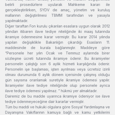
belirli prosedürlere uyularak Mahkeme kararı ile
gerçekleştirilirken, SYDV de amaç, yönetim ve kuruluş
mallarının değiştirilmesi TBMM tarafından ve yasayla
yapılmaktadır.
Diğer taraftan Fon kurulu çıkarılan esaslara uygun olarak 2012
yılından itibaren ilave tediye niteliğinde iki maaş tutarında
ikramiye ödenmesine karar vermiştir. Bu karar 2014 yılında
yapılan değişiklikle Bakanlığın çıkardığı Esasların 11.
maddesinde de kurala bağlanmıştır. Maddeye göre
“Personele her yılın Ocak ve Temmuz aylarında birer
sözleşme ücreti tutarında ikramiye ödenir. Bu ikramiyeler
personelin çalıştığı son 6 aylık hizmeti karşılığında ödenir.
Personelin işe başlaması, işten ayrılması veya ücretsiz izinli
olması durumunda 6 aylık dönem içerisinde çalışmış olduğu
gün sayısına oranlamak suretiyle ikramiye ödemesi yapılır.
İkramiyeler ilave tediye niteliğinde olup personele ayrıca
ilave tediye ödemesi yapılmaz. ” hükmü yer almaktadır.
Dairemiz de bu madde uyarınca ikramiye ödeniyor ise ilave
tediye ödenmeyeceğine dair kararlar vermiştir.
Tüm bu maddi ve hukuki olgulara göre Sosyal Yardımlaşma ve
Dayanışma Vakıflarının kamuya bağlı ve kamu yetkilerini