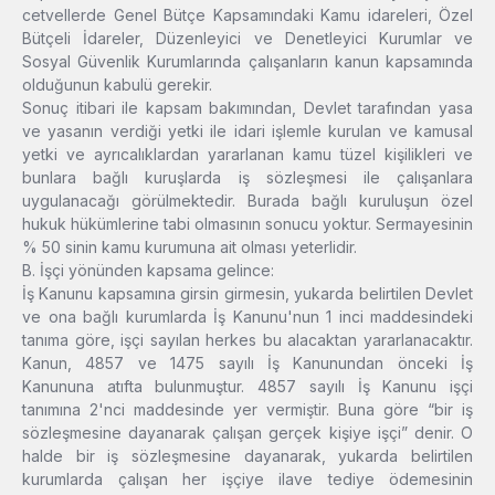
cetvellerde Genel Bütçe Kapsamındaki Kamu idareleri, Özel
Bütçeli İdareler, Düzenleyici ve Denetleyici Kurumlar ve
Sosyal Güvenlik Kurumlarında çalışanların kanun kapsamında
olduğunun kabulü gerekir.
Sonuç itibari ile kapsam bakımından, Devlet tarafından yasa
ve yasanın verdiği yetki ile idari işlemle kurulan ve kamusal
yetki ve ayrıcalıklardan yararlanan kamu tüzel kişilikleri ve
bunlara bağlı kuruşlarda iş sözleşmesi ile çalışanlara
uygulanacağı görülmektedir. Burada bağlı kuruluşun özel
hukuk hükümlerine tabi olmasının sonucu yoktur. Sermayesinin
% 50 sinin kamu kurumuna ait olması yeterlidir.
B. İşçi yönünden kapsama gelince:
İş Kanunu kapsamına girsin girmesin, yukarda belirtilen Devlet
ve ona bağlı kurumlarda İş Kanunu'nun 1 inci maddesindeki
tanıma göre, işçi sayılan herkes bu alacaktan yararlanacaktır.
Kanun, 4857 ve 1475 sayılı İş Kanunundan önceki İş
Kanununa atıfta bulunmuştur. 4857 sayılı İş Kanunu işçi
tanımına 2'nci maddesinde yer vermiştir. Buna göre “bir iş
sözleşmesine dayanarak çalışan gerçek kişiye işçi” denir. O
halde bir iş sözleşmesine dayanarak, yukarda belirtilen
kurumlarda çalışan her işçiye ilave tediye ödemesinin