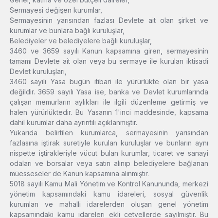
Sermayesi değişen kurumlar,
Sermayesinin yarısından fazlası Devlete ait olan şirket ve
kurumlar ve bunlara bağlı kuruluşlar,
Belediyeler ve belediyelere bağlı kuruluşlar,
3460 ve 3659 sayılı Kanun kapsamına giren, sermayesinin
tamamı Devlete ait olan veya bu sermaye ile kurulan iktisadi
Devlet kuruluşları,
3460 sayılı Yasa bugün itibari ile yürürlükte olan bir yasa
değildir. 3659 sayılı Yasa ise, banka ve Devlet kurumlarında
çalışan memurların aylıkları ile ilgili düzenleme getirmiş ve
halen yürürlüktedir. Bu Yasanın 1'inci maddesinde, kapsama
dahil kurumlar daha ayrıntılı açıklanmıştır.
Yukarıda belirtilen kurumlarca, sermayesinin yarısından
fazlasına iştirak suretiyle kurulan kuruluşlar ve bunların aynı
nispette iştirakleriyle vücut bulan kurumlar, ticaret ve sanayi
odaları ve borsalar veya satın alınıp belediyelere bağlanan
müesseseler de Kanun kapsamına alınmıştır.
5018 sayılı Kamu Mali Yönetim ve Kontrol Kanununda, merkezi
yönetim kapsamındaki kamu idareleri, sosyal güvenlik
kurumları ve mahalli idarelerden oluşan genel yönetim
kapsamındaki kamu idareleri ekli cetvellerde sayılmıştır. Bu