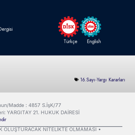
ergisi
Türkçe
English
16.Sayı-Yargı Kararları
Kanun/Madde : 4857 S.İşK/77
Yeri: YARGITAY 21. HUKUK DAİRESİ
dir
K OLUŞTURACAK NİTELİKTE OLMAMASI •