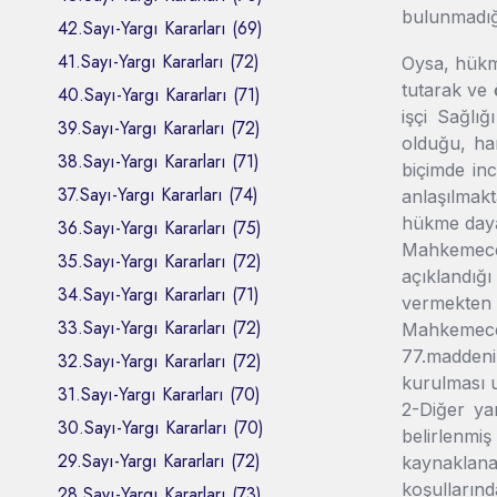
bulunmadığı
42.Sayı-Yargı Kararları (69)
41.Sayı-Yargı Kararları (72)
Oysa, hükme
tutarak ve 
40.Sayı-Yargı Kararları (71)
işçi Sağlığı
39.Sayı-Yargı Kararları (72)
olduğu, han
38.Sayı-Yargı Kararları (71)
biçimde in
37.Sayı-Yargı Kararları (74)
anlaşılmak
hükme daya
36.Sayı-Yargı Kararları (75)
Mahkemece y
35.Sayı-Yargı Kararları (72)
açıklandığı
34.Sayı-Yargı Kararları (71)
vermekten i
33.Sayı-Yargı Kararları (72)
Mahkemece 
77.madden
32.Sayı-Yargı Kararları (72)
kurulması u
31.Sayı-Yargı Kararları (70)
2-Diğer ya
30.Sayı-Yargı Kararları (70)
belirlenmi
29.Sayı-Yargı Kararları (72)
kaynaklana
koşullarınd
28.Sayı-Yargı Kararları (73)