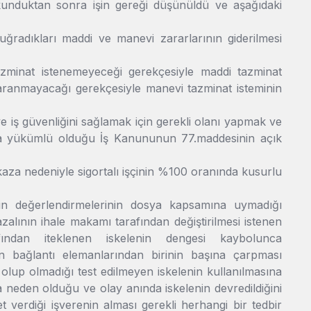
unduktan sonra işin gereği düşünüldü ve aşağıdaki
ğradıkları maddi ve manevi zararlarının giderilmesi
minat istenemeyeceği gerekçesiyle maddi tazminat
 aranmayacağı gerekçesiyle manevi tazminat isteminin
 ve iş güvenliğini sağlamak için gerekli olanı yapmak ve
la yükümlü olduğu İş Kanununun 77.maddesinin açık
za nedeniyle sigortalı işçinin %100 oranında kusurlu
şkin değerlendirmelerinin dosya kapsamına uymadığı
zalının ihale makamı tarafından değiştirilmesi istenen
rafından iteklenen iskelenin dengesi kaybolunca
nin bağlantı elemanlarından birinin başına çarpması
 olup olmadığı test edilmeyen iskelenin kullanılmasına
neden olduğu ve olay anında iskelenin devredildiğini
t verdiği işverenin alması gerekli herhangi bir tedbir