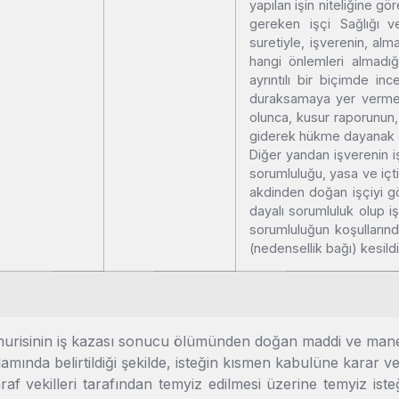
yapılan işin niteliğine g
gereken işçi Sağlığı
v
suretiyle, işverenin, alm
hangi önlemleri almadığ
ayrıntılı bir biçimde i
duraksamaya yer vermey
olunca, kusur raporunun
giderek hükme dayanak a
Diğer yandan işverenin 
sorumluluğu, yasa ve içtih
akdinden doğan işçiyi g
dayalı sorumluluk olup i
sorumluluğun koşullarınd
(nedensellik bağı) kesil
urisinin iş kazası sonucu ölümünden doğan maddi ve manevi 
mında belirtildiği şekilde, isteğin kısmen kabulüne karar ver
f vekilleri tarafından temyiz edilmesi üzerine temyiz iste