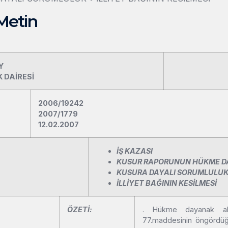
Metin
Y
K DAİRESİ
2006/19242
2007/1779
12.02.2007
İŞ KAZASI
KUSUR RAPORUNUN HÜKME D
KUSURA DAYALI SORUMLULU
İLLİYET BAĞININ KESİLMESİ
ÖZETİ:
. Hükme dayanak alına
77.maddesinin öngördüğü