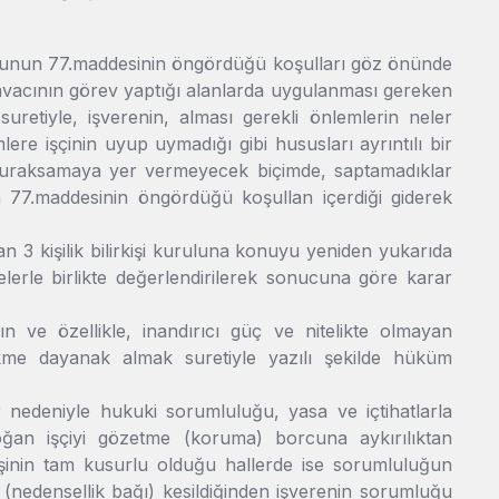
anununun 77.maddesinin öngördüğü koşulları göz önünde
e davacının görev yaptığı alanlarda uygulanması gereken
uretiyle, işverenin, alması gerekli önlemlerin neler
ere işçinin uyup uymadığı gibi hususları ayrıntılı bir
 duraksamaya yer vermeyecek biçimde, saptamadıklar
 77.maddesinin öngördüğü koşullan içerdiği giderek
n 3 kişilik bilirkişi kuruluna konuyu yeniden yukarıda
elerle birlikte değerlendirilerek sonucuna göre karar
e özellikle, inandırıcı güç ve nitelikte olmayan
e dayanak almak suretiyle yazılı şekilde hüküm
nedeniyle hukuki sorumluluğu, yasa ve içtihatlarla
doğan işçiyi gözetme (koruma) borcuna aykırılıktan
şinin tam kusurlu olduğu hallerde ise sorumluluğun
ı (nedensellik bağı) kesildiğinden işverenin sorumluğu