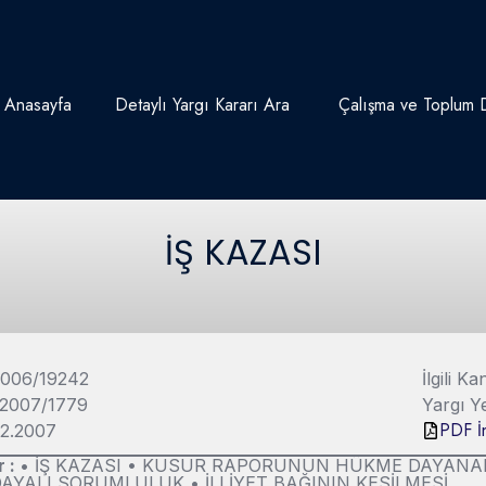
Anasayfa
Detaylı Yargı Kararı Ara
Çalışma ve Toplum D
İŞ KAZASI
2006/19242
İlgili 
 2007/1779
Yargı 
PDF İn
.02.2007
r :
• İŞ KAZASI • KUSUR RAPORUNUN HÜKME DAYANA
AYALI SORUMLULUK • İLLİYET BAĞININ KESİLMESİ