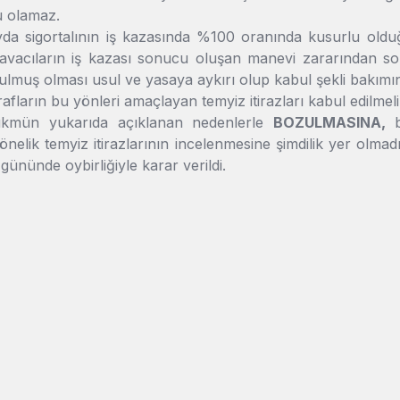
 olamaz.
a sigortalının iş kazasında %100 oranında kusurlu olduğu k
davacıların iş kazası sonucu oluşan manevi zararından so
lmuş olması usul ve yasaya aykırı olup kabul şekli bakımı
rafların bu yönleri amaçlayan temyiz itirazları kabul edilme
mün yukarıda açıklanan nedenlerle
BOZULMASINA,
önelik temyiz itirazlarının incelenmesine şimdilik yer olmadı
gününde oybirliğiyle karar verildi.