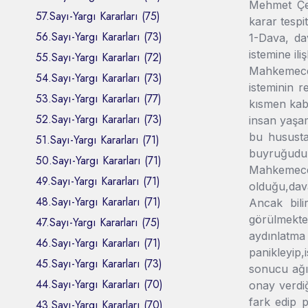
Mehmet Çek
57.Sayı-Yargı Kararları (75)
karar tespit 
56.Sayı-Yargı Kararları (73)
1-Dava, da
istemine iliş
55.Sayı-Yargı Kararları (72)
Mahkemece
54.Sayı-Yargı Kararları (73)
isteminin 
53.Sayı-Yargı Kararları (77)
kısmen kabu
52.Sayı-Yargı Kararları (73)
insan yaşam
bu hususta
51.Sayı-Yargı Kararları (71)
buyruğudu
50.Sayı-Yargı Kararları (71)
Mahkemece 
49.Sayı-Yargı Kararları (71)
olduğu,dava
48.Sayı-Yargı Kararları (71)
Ancak bili
görülmekted
47.Sayı-Yargı Kararları (75)
aydınlatm
46.Sayı-Yargı Kararları (71)
panikleyip
45.Sayı-Yargı Kararları (73)
sonucu ağır
44.Sayı-Yargı Kararları (70)
onay verdi
fark edip p
43.Sayı-Yargı Kararları (70)