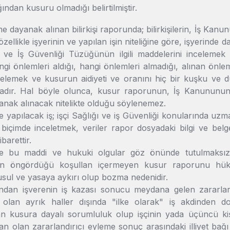
ndan kusuru olmadığı belirtilmiştir.
 dayanak alınan bilirkişi raporunda; bilirkişilerin, İş K
özellikle işyerinin ve yapılan işin niteliğine göre, işyerind
ve İş Güvenliği Tüzüğünün ilgili maddelerini incelemek s
gi önlemleri aldığı, hangi önlemleri almadığı, alınan önleml
celemek ve kusurun aidiyeti ve oranını hiç bir kuşku ve
tadır. Hal böyle olunca, kusur raporunun, İş Kanununun
nak alınacak nitelikte olduğu söylenemez.
apılacak iş; işçi Sağlığı ve iş Güvenliği konularında uzma
 biçimde inceletmek, veriler rapor dosyadaki bilgi ve belg
barettir.
bu maddi ve hukuki olgular göz önünde tutulmaksızın v
in öngördüğü koşullan içermeyen kusur raporunu hükm
sul ve yasaya aykırı olup bozma nedenidir.
ndan işverenin iş kazası sonucu meydana gelen zararlar 
ş olan ayrık haller dışında "ilke olarak" iş akdinden 
n kusura dayalı sorumluluk olup işçinin yada üçüncü ki
an olan zararlandırıcı eyleme sonuç arasındaki illiyet bağ