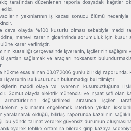
iç tarafından düzenlenen raporla dosyadaki kağıtlar ok
edildi.
vacıların yakınlarının iş kazası sonucu ölümü nedeniyle u
kindir.
 dava olayda %100 kusurlu olması sebebiyle maddi taz
reddine, manevi zararın gideriminde sorumluluk için kusur
lüne karar verilmiştir.
ının kutsallığı çerçevesinde işverenin, işçilerinin sağlığını
ki şartlan sağlamak ve araçları noksansız bulundurmak
r.
hükme esas alınan 03.07.2006 günlü bilirkişi raporunda; ka
lı işverenin ise kusurunun bulunmadığı belirtilmiştir.
rkişilerin maddi olaya ve işverenin kusursuzluğuna ili
ir. Somut olayda elektrik mühendisi ve inşaat şefi olan ka
a armatürlerinin değiştirilmesi sırasında işçiler ta
,iskelenin yıkılmasını engellemek isterken yıkılan iskele
 yaralanarak öldüğü, bilirkişi raporunda kazalının sağlıklı
ği, bu yönde talimat vererek güvensiz durumun oluşmasına 
anikleyerek tehlike ortamına bilerek girip kazaya sebebiye