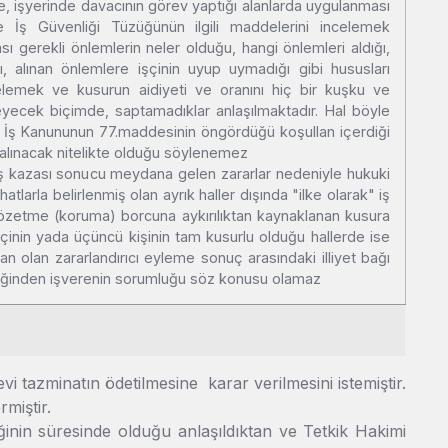
öre, işyerinde davacının görev yaptığı alanlarda uygulanması
e İş Güvenliği Tüzüğünün ilgili maddelerini incelemek
ası gerekli önlemlerin neler olduğu, hangi önlemleri aldığı,
ı, alınan önlemlere işçinin uyup uymadığı gibi hususları
ncelemek ve kusurun aidiyeti ve oranını hiç bir kuşku ve
ecek biçimde, saptamadıklar anlaşılmaktadır. Hal böyle
, İş Kanununun 77.maddesinin öngördüğü koşullan içerdiği
lınacak nitelikte olduğu söylenemez
iş kazası sonucu meydana gelen zararlar nedeniyle hukuki
atlarla belirlenmiş olan ayrık haller dışında "ilke olarak" iş
özetme (koruma) borcuna aykırılıktan kaynaklanan kusura
şçinin yada üçüncü kişinin tam kusurlu olduğu hallerde ise
an olan zararlandırıcı eyleme sonuç arasındaki illiyet bağı
diğinden işverenin sorumluğu söz konusu olamaz
tazminatın ödetilmesine karar verilmesini istemiştir.
miştir.
ğinin süresinde olduğu anlaşıldıktan ve Tetkik Hakimi