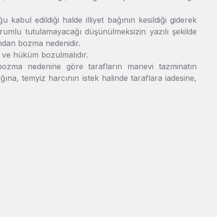
abul edildiği halde illiyet bağının kesildiği giderek
rumlu tutulamayacağı düşünülmeksizin yazılı şekilde
ndan bozma nedenidir.
li ve hüküm bozulmalıdır.
bozma nedenine göre tarafların manevi tazminatın
ğına, temyiz harcının istek halinde taraflara iadesine,