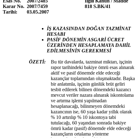
Esas No.
2007/2485
İlgili Kanun / Madde
Karar No.
2007/7459
818 S.BK/41
Tarihi:
03.05.2007
İŞ KAZASINDAN DOĞAN TAZMİNAT
HESABI
PASİF DÖNEMİN ASGARİ ÜCRET
ÜZERİNDEN HESAPLAMAYA DAHİL
EDİLMESİNİN GEREKMESİ
ÖZETİ:
Bu tür davalarda, tazminat miktarı, işçinin
rapor tarihindeki bakiye ömrü esas alınarak
aktif ve pasif dönemde elde edeceği
kazançlar toplamından oluşmaktadır. Başka
bir anlatımla, işçinin günlük brüt geliri
tesbit edilerek bilinen dönemdeki kazancı
mevcut veriler nazara alınarak iskontolama
ve artırma işlemi yapılmadan
hesaplanacağı, bilinmeyen dönemdeki
kazancının ise, 60 yaşa kadar yıllık olarak
% 10 artırılıp % 10 iskontoya tabi
tutulacağı, 60 yaşından sonrada bakiye
ömrü kadar (pasif) dönemde elde edeceği
kazançların ortalama yönteme