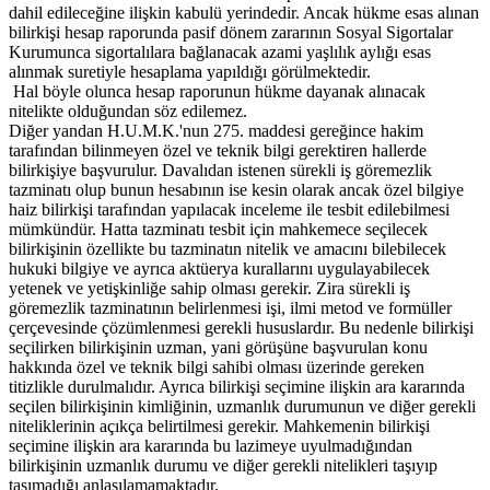
dahil edileceğine ilişkin kabulü yerindedir. Ancak hükme esas alınan
bilirkişi hesap raporunda pasif dönem zararının Sosyal Sigortalar
Kurumunca sigortalılara bağlanacak azami yaşlılık aylığı esas
alınmak suretiyle hesaplama yapıldığı görülmektedir.
Hal böyle olunca hesap raporunun hükme dayanak alınacak
nitelikte olduğundan söz edilemez.
Diğer yandan H.U.M.K.'nun 275. maddesi gereğince hakim
tarafından bilinmeyen özel ve teknik bilgi gerektiren hallerde
bilirkişiye başvurulur. Davalıdan istenen sürekli iş göremezlik
tazminatı olup bunun hesabının ise kesin olarak ancak özel bilgiye
haiz bilirkişi tarafından yapılacak inceleme ile tesbit edilebilmesi
mümkündür. Hatta tazminatı tesbit için mahkemece seçilecek
bilirkişinin özellikte bu tazminatın nitelik ve amacını bilebilecek
hukuki bilgiye ve ayrıca aktüerya kurallarını uygulayabilecek
yetenek ve yetişkinliğe sahip olması gerekir. Zira sürekli iş
göremezlik tazminatının belirlenmesi işi, ilmi metod ve formüller
çerçevesinde çözümlenmesi gerekli hususlardır. Bu nedenle bilirkişi
seçilirken bilirkişinin uzman, yani görüşüne başvurulan konu
hakkında özel ve teknik bilgi sahibi olması üzerinde gereken
titizlikle durulmalıdır. Ayrıca bilirkişi seçimine ilişkin ara kararında
seçilen bilirkişinin kimliğinin, uzmanlık durumunun ve diğer gerekli
niteliklerinin açıkça belirtilmesi gerekir. Mahkemenin bilirkişi
seçimine ilişkin ara kararında bu lazimeye uyulmadığından
bilirkişinin uzmanlık durumu ve diğer gerekli nitelikleri taşıyıp
taşımadığı anlaşılamamaktadır.