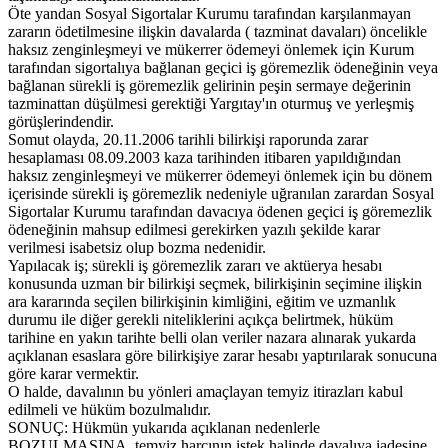
Öte yandan Sosyal Sigortalar Kurumu tarafından karşılanmayan
zararın ödetilmesine ilişkin davalarda ( tazminat davaları) öncelikle
haksız zenginleşmeyi ve mükerrer ödemeyi önlemek için Kurum
tarafından sigortalıya bağlanan geçici iş göremezlik ödeneğinin veya
bağlanan sürekli iş göremezlik gelirinin peşin sermaye değerinin
tazminattan düşülmesi gerektiği Yargıtay'ın oturmuş ve yerleşmiş
görüşlerindendir.
Somut olayda, 20.11.2006 tarihli bilirkişi raporunda zarar
hesaplaması 08.09.2003 kaza tarihinden itibaren yapıldığından
haksız zenginleşmeyi ve mükerrer ödemeyi önlemek için bu dönem
içerisinde sürekli iş göremezlik nedeniyle uğranılan zarardan Sosyal
Sigortalar Kurumu tarafından davacıya ödenen geçici iş göremezlik
ödeneğinin mahsup edilmesi gerekirken yazılı şekilde karar
verilmesi isabetsiz olup bozma nedenidir.
Yapılacak iş; sürekli iş göremezlik zararı ve aktüerya hesabı
konusunda uzman bir bilirkişi seçmek, bilirkişinin seçimine ilişkin
ara kararında seçilen bilirkişinin kimliğini, eğitim ve uzmanlık
durumu ile diğer gerekli niteliklerini açıkça belirtmek, hüküm
tarihine en yakın tarihte belli olan veriler nazara alınarak yukarda
açıklanan esaslara göre bilirkişiye zarar hesabı yaptırılarak sonucuna
göre karar vermektir.
O halde, davalının bu yönleri amaçlayan temyiz itirazları kabul
edilmeli ve hüküm bozulmalıdır.
SONUÇ: Hükmün yukarıda açıklanan nedenlerle
BOZULMASINA, temyiz harcının istek halinde davalıya iadesine,