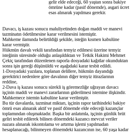
gelir elde edeceği, 60 yaştan sonra bakiye
ömrüne kadar (pasif dönemde), asgari ücret
esas alınarak yapılması gerekir.
Davacı, iş kazası sonucu maluliyetinden doğan maddi ve manevi
tazminatın ödetilmesine karar verilmesini istemiştir.
Mahkeme ilamında belirtildiği şekilde, isteğin kısmen kabulüne
karar vermiştir.
Hükmün davalı vekili tarafından temyiz edilmesi üzerine temyiz
isteğinin süresinde olduğu anlaşıldıktan ve Tetkik Hakimi Mehmet
Çekiç tarafından düzenlenen raporla dosyadaki kağıtlar okunduktan
sonra işin gereği düşünüldü ve aşağıdaki karar tesbit edildi.
1-Dosyadaki yazılara, toplanan delillere, hükmün dayandığı
gerektirici nedenlere göre davalının diğer temyiz itirazlarının
reddine,
2-Dava iş kazası sonucu sürekli iş göremezliğe uğrayan davacı
işçinin maddi ve manevi zararlarının giderilmesi istemine ilişkindir.
Mahkemece istemin kabulüne karar verilmiştir.
Bu tür davalarda, tazminat miktarı, işçinin rapor tarihindeki bakiye
ömrü esas alınarak aktif ve pasif dönemde elde edeceği kazançlar
toplamından oluşmaktadır. Başka bir anlatımla, işçinin günlük brüt
geliri tesbit edilerek bilinen dönemdeki kazancı mevcut veriler
nazara alınarak iskontolama ve artırma işlemi yapılmadan
hesaplanacağı, bilinmeyen dönemdeki kazancının ise, 60 yaşa kadar