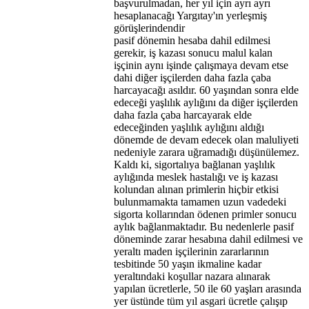
başvurulmadan, her yıl için ayrı ayrı
hesaplanacağı Yargıtay'ın yerleşmiş
görüşlerindendir
pasif dönemin hesaba dahil edilmesi
gerekir, iş kazası sonucu malul kalan
işçinin aynı işinde çalışmaya devam etse
dahi diğer işçilerden daha fazla çaba
harcayacağı asıldır. 60 yaşından sonra elde
edeceği yaşlılık aylığını da diğer işçilerden
daha fazla çaba harcayarak elde
edeceğinden yaşlılık aylığını aldığı
dönemde de devam edecek olan maluliyeti
nedeniyle zarara uğramadığı düşünülemez.
Kaldı ki, sigortalıya bağlanan yaşlılık
aylığında meslek hastalığı ve iş kazası
kolundan alınan primlerin hiçbir etkisi
bulunmamakta tamamen uzun vadedeki
sigorta kollarından ödenen primler sonucu
aylık bağlanmaktadır. Bu nedenlerle pasif
döneminde zarar hesabına dahil edilmesi ve
yeraltı maden işçilerinin zararlarının
tesbitinde 50 yaşın ikmaline kadar
yeraltındaki koşullar nazara alınarak
yapılan ücretlerle, 50 ile 60 yaşları arasında
yer üstünde tüm yıl asgari ücretle çalışıp