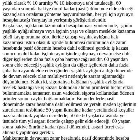
yıllık olarak % 10 artırılıp % 10 iskontoya tabi tutulacağı, 60
yaşından sonrada bakiye ömrü kadar (pasif) dönemde elde edeceği
kazançların ortalama yönteme başvurulmadan, her yıl için ayrı ayrı
hesaplanacağı Yargıtay'ın yerleşmiş görüşlerindendir.
Kuşkusuz, açıklanan tazminatın hesaplanması yönteminde, işçinin
yaşlılık aylığı almaya veya işçinin yaşı ve oluşan meslekte kazanma
gücü kayıp oranına göre ileride çalışıp yaşlılık aylığına hak
kazanması üstün olasılık içinde bulunması durumunda da zarar
hesabında pasif dönemin hesaba dahil edilmesi gerekir, iş kazası
sonucu malul kalan işçinin aynı işinde çalışmaya devam etse dahi
diğer işçilerden daha fazla çaba harcayacağı asıldır. 60 yaşından
sonra elde edeceği yaşlılık aylığını da diğer işçilerden daha fazla
çaba harcayarak elde edeceğinden yaşlılık aylığını aldığı dönemde
de devam edecek olan maluliyeti nedeniyle zarara uğramadığı
düşünülemez. Kaldı ki, sigortalıya bağlanan yaşlılık aylığında
meslek hastalığı ve iş kazası kolundan alınan primlerin hiçbir etkisi
bulunmamakta tamamen uzun vadedeki sigorta kollarından ödenen
primler sonucu aylık bağlanmaktadır. Bu nedenlerle pasif
döneminde zarar hesabına dahil edilmesi ve yeraltı maden işçilerinin
zararlarının tesbitinde 50 yaşın ikmaline kadar yeraltındaki koşullar
nazara alınarak yapılan ücretlerle, 50 ile 60 yaşları arasında yer
üstünde tüm yıl asgari ücretle çalışıp gelir elde edeceği, 60 yaştan
sonra bakiye ömrüne kadar (pasif dönemde), asgari ücret esas
alınarak yapılması gerekir.
Mahkemenin davacının zarar hesabında pasif döneminde hesaba