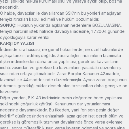
yazılı şekilde hüküm kurulması usul ve yasaya aykırı olup, bozma
nedenidir.
O halde, davacılar ile davalılardan SSK’nın bu yönleri amaçlayan
temyiz itirazları kabul edilmeli ve hüküm bozulmalıdır.
SONU
Ç
:
Hükmün yukarıda açıklanan nedenlerle BOZULMASINA,
temyiz harcının istek halinde davacıya iadesine, 1.7.2004 gününde
oyçokluğuyla karar verildi
KAR
Ş
I OY YAZISI
İndirimde sıra hususu, ne genel hükümlerde, ne özel hükümlerde
açıkça tanzim edilmiş değildir. Zarara ilişkin indirimlerin tazminata
ilişkin indirimlerden daha önce yapılması, gerek bu kavramların
muhtevasından ve gerekse bu kavramların yasadaki düzenleniş
sırasından ortaya çıkmaktadır. Zarar Borçlar Kanunun 42.madde,
tazminat ise 44.maddesinde düzenlenmiştir. Ayrıca zarar, borçlunun
ödemesi gerektiği miktar demek olan tazminattan daha geniş ve ön
kavramdır.
Diğer yandan, B.K. 43 indiriminin peşin değerden önce yapılması
şeklindeki çoğunluk görüşü, Kanununun dar yorumlanması
nedenine dayanmaktadır. Bu ilkeden, yani “en son peşin değer
indirilir” düşüncesinden anlaşılmak lazım gelen ise; gerek ölüm ve
gerekse iş göremezlik tazminat davalarında önce varsa evlenme
şansı, sonra müterafik kusur, varsa işveren ödemesi ve sonra yine