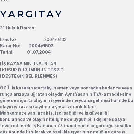
Y A R G I T A Y
21.Hukuk Dairesi
Esas No: 2004/6433
Karar No: 2004/6503
Tarihi: 01.07.2004
l
İŞ KAZASININ UNSURLARI
l
KUSUR DURUMUNUN TESPİTİ
l
DESTEĞİN BELİRLENMESİ
ÖZÜ:
İ
ş
kazas
ı
sigortal
ı
y
ı
hemen veya sonradan bedence veya
ruh
ç
a ar
ı
zaya u
ğ
ratan olayd
ı
r. Ayn
ı
Yasan
ı
n 11/A-a maddesine
g
ö
re de sigorta olay
ı
n
ı
n i
ş
yerinde meydana gelmesi halinde bu
olay
ı
n i
ş
kazas
ı
say
ı
lmas
ı
yasal zorunluluktur.
Mahkemece yap
ı
lacak i
ş
, i
şç
i sa
ğ
l
ığı
ve i
ş
g
ü
venli
ğ
i
konular
ı
nda ve olay
ı
n niteli
ğ
ine de uygun bilirki
ş
ilere dosya
tevdii edilerek,
İş
Kanunun 77. maddesinin
ö
ng
ö
rd
üğü
ko
ş
ullar
g
ö
z
ö
n
ü
nde tutularak ve
ö
zellikle i
ş
yerinin niteli
ğ
ine g
ö
re i
ş