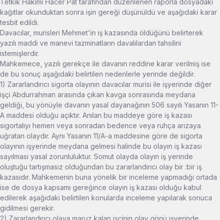
Tetkik Hakimi Hacer Pat tarafından düzenlenen raporla dosyadaki
kağıtlar okunduktan sonra işin gereği düşünüldü ve aşağıdaki karar
tesbit edildi.
Davacılar, murisleri Mehmet'in iş kazasında öldüğünü belirterek
yazılı maddi ve manevi tazminatların davalılardan tahsilini
istemişlerdir.
Mahkemece, yazılı gerekçe ile davanın reddine karar verilmiş ise
de bu sonuç aşağıdaki belirtilen nedenlerle yerinde değildir.
1) Zararlandırıcı sigorta olayının davacılar murisi ile işyerinde diğer
işçi Abdurrahman arasında çıkan kavga sonrasında meydana
geldiği, bu yönüyle davanın yasal dayanağının 506 sayılı Yasanın 11-
A maddesi olduğu açıktır. Anılan bu maddeye göre iş kazası
sigortalıyı hemen veya sonradan bedence veya ruhça arızaya
uğratan olaydır. Aynı Yasanın 11/A-a maddesine göre de sigorta
olayının işyerinde meydana gelmesi halinde bu olayın iş kazası
sayılması yasal zorunluluktur. Somut olayda olayın iş yerinde
oluştuğu tartışmasız olduğundan bu zararlandırıcı olay bir :bir iş
kazasıdır. Mahkemenin buna yönelik bir inceleme yapmadığı ortada
ise de dosya kapsamı gereğince olayın iş kazası olduğu kabul
edilerek aşağıdaki belirtilen konularda inceleme yapılarak sonuca
gidilmesi gerekir.
2) Zararlandırıcı olaya maruz kalan işçinin olay gönü işyerinde