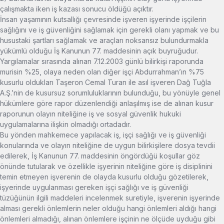
çalışmakta iken iş kazası sonucu öldüğü açıktır.
İnsan yaşamının kutsallığı çevresinde işveren işyerinde işçilerin
sağlığını ve iş güvenliğini sağlamak için gerekli olanı yapmak ve bu
husustaki şartları sağlamak ve araçları noksansız bulundurmakla
yükümlü olduğu İş Kanunun 77. maddesinin açık buyruğudur.
Yargılamalar sırasında alınan 7.12.2003 günlü bilirkişi raporunda
murisin %25, olaya neden olan diğer işçi Abdurrahman’ın %75
kusurlu oldukları Taşeron Cemal Turan ile asıl işveren Dağ Tuğla
A.Ş.’nin de kusursuz sorumluluklarının bulunduğu, bu yönüyle genel
hükümlere göre rapor düzenlendiği anlaşılmış ise de alınan kusur
raporunun olayın niteliğine iş ve sosyal güvenlik hukuki
uygulamalarına ilişkin olmadığı ortadadır.
Bu yönden mahkemece yapılacak iş, işçi sağlığı ve iş güvenliği
konularında ve olayın niteliğine de uygun bilirkişilere dosya tevdii
edilerek, İş Kanunun 77. maddesinin öngördüğü koşullar göz
önünde tutularak ve özellikle işyerinin niteliğine göre iş disiplinini
temin etmeyen işverenin de olayda kusurlu olduğu gözetilerek,
işyerinde uygulanması gereken işçi sağlığı ve iş güvenliği
tüzüğünün ilgili maddeleri incelenmek suretiyle, işverenin işyerinde
alması gerekli önlemlerin neler olduğu hangi önlemleri aldığı hangi
önlemleri almadığı, alınan önlemlere işçinin ne ölçüde uyduğu gibi