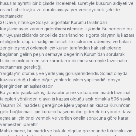
hususlar ayrıntılı bir biçimde incelemek suretiyle kusurun aidiyeti ve
oranı hiçbir kuşku ve duraksamaya yer vermeyecek şekilde
saptamaktır.
3) Dava, nitelikçe Sosyal Sigortalar Kurumu tarafından
karşılanmayan zararın giderilmesi istemine ilişkindir. Bu nedenle bu
tür uyuşmazlıklarda öncelikle zararlandırıcı sigorta olayının iş kazası
niteliğinde olup olmadığının tesbiti ile mükerrer ödemeyi ve haksız
zenginleşmeyi önlemek için kurum tarafından hak sahiplerine
bağlanan gelirin peşin sermaye değerinin Kurum’dan sorularak
bildirilen miktarın en son zarardan indirilmesi suretiyle tazminatın
saptanması gerektiği,
Yargıtay’ın oturmuş ve yerleşmiş görüşlerindendir. Somut olayda
kazası olduğu halde diğer yönlerde işlem yapılmadığı dosya
içeriğinden anlaşılmaktadır.
Bu yönde yapılacak iş, davacılar anne ve babanın maddi tazminat
talepleri yönünden olayın iş kazası olduğu açık olmakla 506 sayılı
Yasanın 24. maddesi gereğince işlem yapmaları kısaca Kurum’dan
gelir bağlanması için kuruma başvurmaları giderek bu yönde dava
açmaları için önel vermek ve verilen önelin sonucuna göre karar
vermekten ibarettir.
Mahkemece, bu maddi ve hukuki olgular gözönünde tutulmaksızın