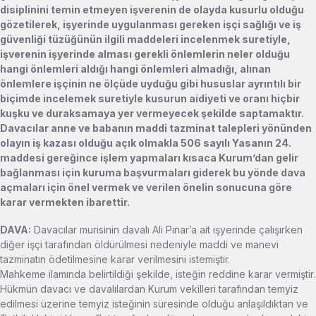
disiplinini temin etmeyen i
ş
verenin de olayda kusurlu oldu
ğ
u
g
ö
zetilerek, i
ş
yerinde uygulanmas
ı
gereken i
şç
i sa
ğ
l
ığı
ve i
ş
g
ü
venli
ğ
i t
ü
z
üğü
n
ü
n ilgili maddeleri incelenmek suretiyle,
i
ş
verenin i
ş
yerinde almas
ı
gerekli
ö
nlemlerin neler oldu
ğ
u
hangi
ö
nlemleri ald
ığı
hangi
ö
nlemleri almad
ığı
, al
ı
nan
ö
nlemlere i
şç
inin ne
ö
l
çü
de uydu
ğ
u gibi hususlar ayr
ı
nt
ı
l
ı
bir
bi
ç
imde incelemek suretiyle kusurun aidiyeti ve oran
ı
hi
ç
bir
ku
ş
ku ve duraksamaya yer vermeyecek
ş
ekilde saptamakt
ı
r.
Davac
ı
lar anne ve baban
ı
n maddi tazminat talepleri y
ö
n
ü
nden
olay
ı
n i
ş
kazas
ı
oldu
ğ
u a
çı
k olmakla 506 say
ı
l
ı
Yasan
ı
n 24.
maddesi gere
ğ
ince i
ş
lem yapmalar
ı
k
ı
saca Kurum’dan gelir
ba
ğ
lanmas
ı
i
ç
in kuruma ba
ş
vurmalar
ı
giderek bu y
ö
nde dava
a
ç
malar
ı
i
ç
in
ö
nel vermek ve verilen
ö
nelin sonucuna g
ö
re
karar vermekten ibarettir.
DAVA:
Davacılar murisinin davalı Ali Pınar’a ait işyerinde çalışırken
diğer işçi tarafından öldürülmesi nedeniyle maddi ve manevi
tazminatın ödetilmesine karar verilmesini istemiştir.
Mahkeme ilamında belirtildiği şekilde, isteğin reddine karar vermiştir.
Hükmün davacı ve davalılardan Kurum vekilleri tarafından temyiz
edilmesi üzerine temyiz isteğinin süresinde olduğu anlaşıldıktan ve