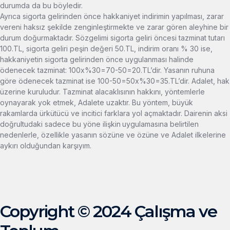
durumda da bu böyledir.
Ayrıca sigorta gelirinden önce hakkaniyet indirimin yapılması, zarar
vereni haksız şekilde zenginleştirmekte ve zarar gören aleyhine bir
durum doğurmaktadır. Sözgelimi sigorta geliri öncesi tazminat tutarı
100.TL, sigorta geliri peşin değeri 50.TL, indirim oranı % 30 ise,
hakkaniyetin sigorta gelirinden önce uygulanması halinde
ödenecek tazminat: 100x%30=70-50=20.TL’dir. Yasanın ruhuna
göre ödenecek tazminat ise 100-50=50x%30=35.TL’dir. Adalet, hak
üzerine kuruludur. Tazminat alacaklısının hakkını, yöntemlerle
oynayarak yok etmek, Adalete uzaktır. Bu yöntem, büyük
rakamlarda ürkütücü ve incitici farklara yol açmaktadır. Dairenin aksi
doğrultudaki sadece bu yöne ilişkin
uygulamasına belirtilen
nedenlerle, özellikle yasanın sözüne ve özüne ve Adalet ilkelerine
aykırı olduğundan karşıyım.
Copyright © 2024 Çalışma ve