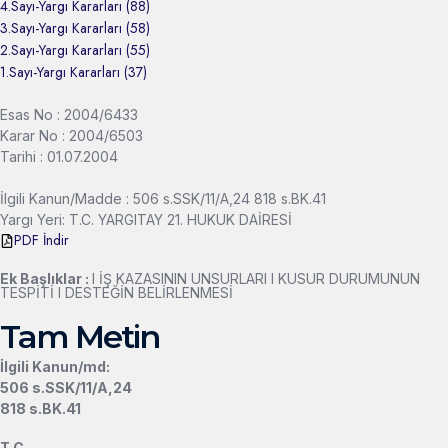
4.Sayı-Yargı Kararları (88)
3.Sayı-Yargı Kararları (58)
2.Sayı-Yargı Kararları (55)
1.Sayı-Yargı Kararları (37)
Esas No : 2004/6433
Karar No : 2004/6503
Tarihi : 01.07.2004
İlgili Kanun/Madde : 506 s.SSK/11/A,24 818 s.BK.41
Yargı Yeri: T.C. YARGITAY 21. HUKUK DAİRESİ
PDF İndir
Ek Başlıklar :
l İŞ KAZASININ UNSURLARI l KUSUR DURUMUNUN
TESPİTİ l DESTEĞİN BELİRLENMESİ
Tam Metin
İlgili Kanun/md:
506 s.SSK/11/A,24
818 s.BK.41
T.C.