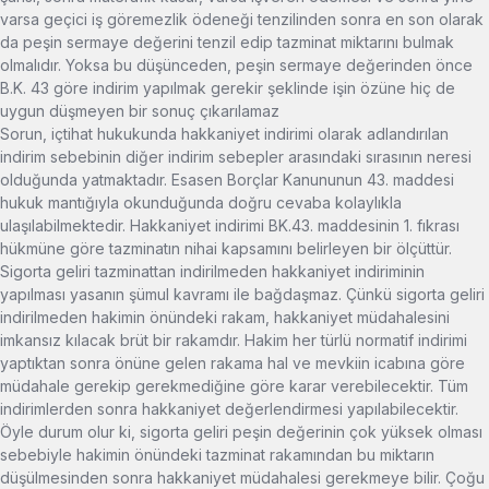
varsa geçici iş göremezlik ödeneği tenzilinden sonra en son olarak
da peşin sermaye değerini tenzil edip tazminat miktarını bulmak
olmalıdır. Yoksa bu düşünceden, peşin sermaye değerinden önce
B.K. 43 göre indirim yapılmak gerekir şeklinde işin özüne hiç de
uygun düşmeyen bir sonuç çıkarılamaz
Sorun, içtihat hukukunda hakkaniyet indirimi olarak adlandırılan
indirim sebebinin diğer indirim sebepler arasındaki sırasının neresi
olduğunda yatmaktadır. Esasen Borçlar Kanununun 43. maddesi
hukuk mantığıyla okunduğunda doğru cevaba kolaylıkla
ulaşılabilmektedir. Hakkaniyet indirimi BK.43. maddesinin 1. fıkrası
hükmüne göre tazminatın nihai kapsamını belirleyen bir ölçüttür.
Sigorta geliri tazminattan indirilmeden hakkaniyet indiriminin
yapılması yasanın şümul kavramı ile bağdaşmaz. Çünkü sigorta geliri
indirilmeden hakimin önündeki rakam, hakkaniyet müdahalesini
imkansız kılacak brüt bir rakamdır. Hakim her türlü normatif indirimi
yaptıktan sonra önüne gelen rakama hal ve mevkiin icabına göre
müdahale gerekip gerekmediğine göre karar verebilecektir. Tüm
indirimlerden sonra hakkaniyet değerlendirmesi yapılabilecektir.
Öyle durum olur ki, sigorta geliri peşin değerinin çok yüksek olması
sebebiyle hakimin önündeki tazminat rakamından bu miktarın
düşülmesinden sonra hakkaniyet müdahalesi gerekmeye bilir. Çoğu