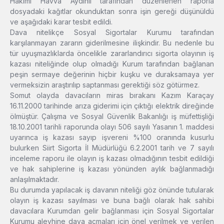
Hakimi Havva Aydınlı tarafından düzenlenen raporla
dosyadaki kağıtlar okunduktan sonra işin gereği düşünüldü
ve aşağıdaki karar tesbit edildi.
Dava nitelikçe Sosyal Sigortalar Kurumu tarafından
karşılanmayan zararın giderilmesine ilişkindir. Bu nedenle bu
tür uyuşmazlıklarda öncelikle zararlandırıcı sigorta olayının iş
kazası niteliğinde olup olmadığı Kurum tarafından bağlanan
peşin sermaye değerinin hiçbir kuşku ve duraksamaya yer
vermeksizin araştırılıp saptanması gerektiği söz götürmez.
Somut olayda davacıların miras bırakanı Kazım Karaçay
16.11.2000 tarihinde arıza giderimi için çıktığı elektrik direğinde
ölmüştür. Çalışma ve Sosyal Güvenlik Bakanlığı iş müfettişliği
18.10.2001 tarihli raporunda olayı 506 sayılı Yasanın 1. maddesi
uyarınca iş kazası sayıp işvereni %100 oranında kusurlu
bulurken Siirt Sigorta İl Müdürlüğü 6.2.2001 tarih ve 7 sayılı
inceleme raporu ile olayın iş kazası olmadığının tesbit edildiği
ve hak sahiplerine iş kazası yönünden aylık bağlanmadığı
anlaşılmaktadır.
Bu durumda yapılacak iş davanın niteliği göz önünde tutularak
olayın iş kazası sayılması ve buna bağlı olarak hak sahibi
davacılara Kurumdan gelir bağlanması için Sosyal Sigortalar
Kurumu aleyhine dava açmaları için önel verilmek ve verilen