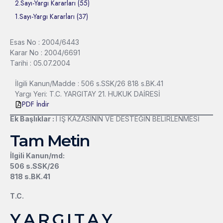
2.Sayı-Yargı Kararları (55)
1.Sayı-Yargı Kararları (37)
Esas No : 2004/6443
Karar No : 2004/6691
Tarihi : 05.07.2004
İlgili Kanun/Madde : 506 s.SSK/26 818 s.BK.41
Yargı Yeri: T.C. YARGITAY 21. HUKUK DAİRESİ
PDF İndir
Ek Başlıklar :
l İŞ KAZASININ VE DESTEĞİN BELİRLENMESİ
Tam Metin
İlgili Kanun/md:
506 s.SSK/26
818 s.BK.41
T.C.
Y A R G I T A Y