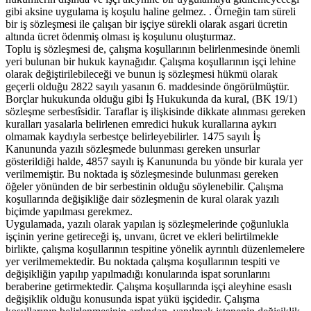
gibi aksine uygulama iş koşulu haline gelmez. . Örneğin tam süreli
bir iş sözleşmesi ile çalışan bir işçiye sürekli olarak asgari ücretin
altında ücret ödenmiş olması iş koşulunu oluşturmaz.
Toplu iş sözleşmesi de, çalışma koşullarının belirlenmesinde önemli
yeri bulunan bir hukuk kaynağıdır. Çalışma koşullarının işçi lehine
olarak değiştirilebileceği ve bunun iş sözleşmesi hükmü olarak
geçerli olduğu 2822 sayılı yasanın 6. maddesinde öngörülmüştür.
Borçlar hukukunda olduğu gibi İş Hukukunda da kural, (BK 19/1)
sözleşme serbestîsidir. Taraflar iş ilişkisinde dikkate alınması gereken
kuralları yasalarla belirlenen emredici hukuk kurallarına aykırı
olmamak kaydıyla serbestçe belirleyebilirler. 1475 sayılı İş
Kanununda yazılı sözleşmede bulunması gereken unsurlar
gösterildiği halde, 4857 sayılı iş Kanununda bu yönde bir kurala yer
verilmemiştir. Bu noktada iş sözleşmesinde bulunması gereken
öğeler yönünden de bir serbestinin olduğu söylenebilir. Çalışma
koşullarında değişikliğe dair sözleşmenin de kural olarak yazılı
biçimde yapılması gerekmez.
Uygulamada, yazılı olarak yapılan iş sözleşmelerinde çoğunlukla
işçinin yerine getireceği iş, unvanı, ücret ve ekleri belirtilmekle
birlikte, çalışma koşullarının tespitine yönelik ayrıntılı düzenlemelere
yer verilmemektedir. Bu noktada çalışma koşullarının tespiti ve
değişikliğin yapılıp yapılmadığı konularında ispat sorunlarını
beraberine getirmektedir. Çalışma koşullarında işçi aleyhine esaslı
değişiklik olduğu konusunda ispat yükü işçidedir. Çalışma