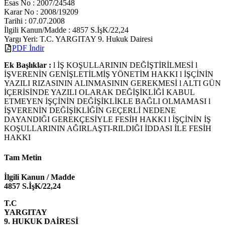
Esas No : 2007/24548
Karar No : 2008/19209
Tarihi : 07.07.2008
İlgili Kanun/Madde : 4857 S.İşK/22,24
Yargı Yeri: T.C. YARGITAY 9. Hukuk Dairesi
PDF İndir
Ek Başlıklar :
l İŞ KOŞULLARININ DEĞİŞTİRİLMESİ l
İŞVERENİN GENİŞLETİLMİŞ YÖNETİM HAKKI l İŞÇİNİN
YAZILI RIZASININ ALINMASININ GEREKMESİ l ALTI GÜN
İÇERİSİNDE YAZILI OLARAK DEĞİŞİKLİĞİ KABUL
ETMEYEN İŞÇİNİN DEĞİŞİKLİKLE BAĞLI OLMAMASI l
İŞVERENİN DEĞİŞİKLİĞİN GEÇERLİ NEDENE
DAYANDIĞI GEREKÇESİYLE FESİH HAKKI l İŞÇİNİN İŞ
KOŞULLARININ AĞIRLAŞTI-RILDIĞI İDDASI İLE FESİH
HAKKI
Tam Metin
İlgili Kanun / Madde
4857 S.İşK/22,24
T.C
YARGITAY
9. HUKUK DAİRESİ