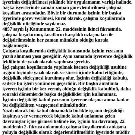
işyerinin değiştirilmesi şeklinde bir uygulamanın varlığı halinde,
başka işyerlerinde zaman zaman görevlendirilmesi çalışma
koşulları arasındadır. Böyle bir durumda işçinin bir başka
işyerinde görev verilmesi, kural olarak, çalışma koşullarında
değişiklik niteliğinde sayılamaz.
4857 sayılı İş Kanununun 22. maddesinin ikinci fıkrasında,
çalışma koşularının, tarafların karşılıklı uzlaşmaları ile
değiştirilmesinin her zaman mümkün olduğu kurala
bağlanmıştır.
Çalışma koşullarında değişiklik konusunda işçinin rızasının
yazılı alınması yasa gereğidir. Aynı zamanda işverence değişiklik
teklifinin de yazılı olarak yapılması gerekir.
İşçi çalışma koşullarında yapılmak istenen değişikliği usulüne
uygun biçimde yazılı olarak ve süresi içinde kabul ettiğinde,
değişiklik sözleşmesi kurulmuş olur. İşçinin değişikliği kabulü,
sadece bu işlem yönünden geçerlidir. Bir başka anlatımla
işveren işçinin bir kez vermiş olduğu değişiklik kabulünü, daha
sonraki dönemlerde başka değişiklikler için kullanamaz.
İşçinin değişikliği kabul yazısının işverene ulaşma anına kadar
bu değişiklikten vazgeçmesi mümkündür.
Yazılı olarak bir kabul olmamakla birlikte işçinin değişikliği
kuşkuya yer vermeyecek biçimde kabul anlamına gelen
davranışlar içine girmesi halinde ise, işçinin bu davranışı, 22.
maddenin 2. fıkrası anlamında çalışma koşullarında anlaşma
yoluyla değişiklik olarak değerlendirilmelidir, işyerinde müdür