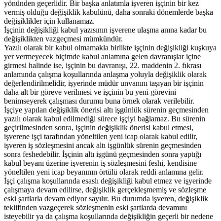
yönünden geçerlidir. Bir başka anlatımla işveren işçinin bir kez
vermiş olduğu değişiklik kabulünü, daha sonraki dönemlerde başka
değişiklikler için kullanamaz.
İşçinin değişikliği kabul yazısının işverene ulaşma anına kadar bu
değişiklikten vazgeçmesi mümkündür.
Yazılı olarak bir kabul olmamakla birlikte işçinin değişikliği kuşkuya
yer vermeyecek biçimde kabul anlamına gelen davranışlar içine
girmesi halinde ise, işçinin bu davranışı, 22. maddenin 2. fıkrası
anlamında çalışma koşullarında anlaşma yoluyla değişiklik olarak
değerlendirilmelidir, işyerinde müdür unvanını taşıyan bir işçinin
daha alt bir göreve verilmesi ve işçinin bu yeni görevini
benimseyerek çalışması durumu buna örnek olarak verilebilir.
İşçiye yapılan değişiklik önerisi altı işgünlük sürenin geçmesinden
yazılı olarak kabul edilmediği sürece işçiyi bağlamaz. Bu sürenin
geçirilmesinden sonra, işçinin değişiklik önerisi kabul etmesi,
işverene işçi tarafından yöneltilen yeni icap olarak kabul edilir,
işveren iş sözleşmesini ancak altı işgünlük sürenin geçmesinden
sonra feshedebilir. İşçinin altı işgünü geçmesinden sonra yaptığı
kabul beyanı üzerine işverenin iş sözleşmesini feshi, kendisine
yöneltilen yeni icap beyanının örtülü olarak reddi anlamına gelir.
İşçi çalışma koşullarında esaslı değişikliği kabul etmez ve işyerinde
çalışmaya devam edilirse, değişiklik gerçekleşmemiş ve sözleşme
eski şartlarla devam ediyor sayılır. Bu durumda işveren, değişiklik
teklifinden vazgeçerek sözleşmenin eski şartlarda devamını
isteyebilir ya da çalışma koşullarında değişikliğin geçerli bir nedene