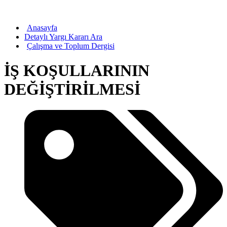
Anasayfa
Detaylı Yargı Kararı Ara
Çalışma ve Toplum Dergisi
İŞ KOŞULLARININ
DEĞİŞTİRİLMESİ