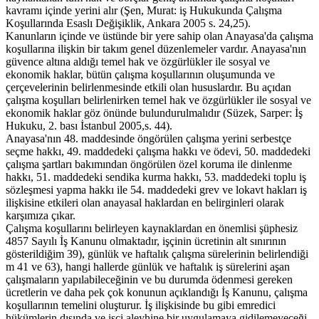
kavramı içinde yerini alır (Şen, Murat: iş Hukukunda Çalışma
Koşullarında Esaslı Değişiklik, Ankara 2005 s. 24,25).
Kanunların içinde ve üstünde bir yere sahip olan Anayasa'da çalışma
koşullarına ilişkin bir takım genel düzenlemeler vardır. Anayasa'nın
güvence altına aldığı temel hak ve özgürlükler ile sosyal ve
ekonomik haklar, bütün çalışma koşullarının oluşumunda ve
çerçevelerinin belirlenmesinde etkili olan hususlardır. Bu açıdan
çalışma koşulları belirlenirken temel hak ve özgürlükler ile sosyal ve
ekonomik haklar göz önünde bulundurulmalıdır (Süzek, Sarper: İş
Hukuku, 2. bası İstanbul 2005,s. 44).
Anayasa'nın 48. maddesinde öngörülen çalışma yerini serbestçe
seçme hakkı, 49. maddedeki çalışma hakkı ve ödevi, 50. maddedeki
çalışma şartları bakımından öngörülen özel koruma ile dinlenme
hakkı, 51. maddedeki sendika kurma hakkı, 53. maddedeki toplu iş
sözleşmesi yapma hakkı ile 54. maddedeki grev ve lokavt hakları iş
ilişkisine etkileri olan anayasal haklardan en belirginleri olarak
karşımıza çıkar.
Çalışma koşullarını belirleyen kaynaklardan en önemlisi şüphesiz
4857 Sayılı İş Kanunu olmaktadır, işçinin ücretinin alt sınırının
gösterildiğim 39), günlük ve haftalık çalışma sürelerinin belirlendiği
m 41 ve 63), hangi hallerde günlük ve haftalık iş sürelerini aşan
çalışmaların yapılabileceğinin ve bu durumda ödenmesi gereken
ücretlerin ve daha pek çok konunun açıklandığı İş Kanunu, çalışma
koşullarının temelini oluşturur. İş ilişkisinde bu gibi emredici
hükümlerin dışında ve işçi aleyhine bir uygulamaya gidilemeyeceği