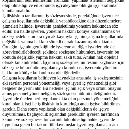
koşullarının belirlenmesinin ardından, yapılmak istenenin değişiklik
olup olmadığı ve en sonunda işçi aleyhine olduğu işçi tarafından
kanıtlanmalıdır.
İş ilişkisinin taraflarının iş sözleşmesinde, gerektiğinde işverence
çalışma koşullarında değişiklik yapabileceğine dair düzenlemelere
gitmeleri halinde, işverenin genişletilmiş yönetim hakkından söz
edilir. Bu halde işveren, yönetim hakkını kötüye kullanmamak ve
sözleşmedeki sınırlara uymak kaydıyla işçinin çalışma koşullarında
değişiklik yapma hakkını sürekli olarak kazanmış olmaktadır.
Örneğin, işçinin gerektiğinde işverene ait diğer işyerlerinde de
görevlendirilebileceği şeklinde sözleşme hükümleri, işverenin bu
konuda değişiklik yapma hakkını saklı tutar. Anılan hak objektif
olarak kullanılmalıdır. İşçinin iş sözleşmesinin feshini sağlamak için
sözleşme hükmünün uygulamaya konulması, işverenin yönetim
hakkının kötüye kullanılması niteliğindedir.
Çalışma koşullarını belirleyen kaynaklar arasında, iş sözleşmesinin
eki sayılan personel yönetmeliği veya işyeri iç yönetmeliği gibi
belgeler de yerini alır. Bu nedenle işçinin açık veya örtülü onayını
almış personel yönetmeliği, iş sözleşmesi hükmü niteliğindedir.
İşyerinde öteden beri uygulanmakta olan personel yönetmeliğinin
kural olarak işçi ile iş ilişkisinin kurulduğu anda işçiye bildirilmesi
gerekir. Daha sonra yapılacak olan değişikliklerin de işçiye
duyurulması, bağlayıcılık açısından gereklidir, işveren tarafından
kanuni ve sözleşmesel bir zorunluluk olmadığı halde işyerinde
uygulana gelen bir takım fiili davranışlar işyeri uygulamaları adı