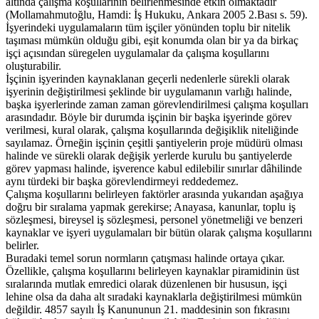
altında çalışma koşullarının belirlenmesinde etkin olmaktadır
(Mollamahmutoğlu, Hamdi: İş Hukuku, Ankara 2005 2.Bası s. 59).
İşyerindeki uygulamaların tüm işçiler yönünden toplu bir nitelik
taşıması mümkün olduğu gibi, eşit konumda olan bir ya da birkaç
işçi açısından süregelen uygulamalar da çalışma koşullarını
oluşturabilir.
İşçinin işyerinden kaynaklanan geçerli nedenlerle sürekli olarak
işyerinin değiştirilmesi şeklinde bir uygulamanın varlığı halinde,
başka işyerlerinde zaman zaman görevlendirilmesi çalışma koşulları
arasındadır. Böyle bir durumda işçinin bir başka işyerinde görev
verilmesi, kural olarak, çalışma koşullarında değişiklik niteliğinde
sayılamaz. Örneğin işçinin çeşitli şantiyelerin proje müdürü olması
halinde ve sürekli olarak değişik yerlerde kurulu bu şantiyelerde
görev yapması halinde, işverence kabul edilebilir sınırlar dâhilinde
aynı türdeki bir başka görevlendirmeyi reddedemez.
Çalışma koşullarını belirleyen faktörler arasında yukarıdan aşağıya
doğru bir sıralama yapmak gerekirse; Anayasa, kanunlar, toplu iş
sözleşmesi, bireysel iş sözleşmesi, personel yönetmeliği ve benzeri
kaynaklar ve işyeri uygulamaları bir bütün olarak çalışma koşullarını
belirler.
Buradaki temel sorun normların çatışması halinde ortaya çıkar.
Özellikle, çalışma koşullarını belirleyen kaynaklar piramidinin üst
sıralarında mutlak emredici olarak düzenlenen bir hususun, işçi
lehine olsa da daha alt sıradaki kaynaklarla değiştirilmesi mümkün
değildir. 4857 sayılı İş Kanununun 21. maddesinin son fıkrasını