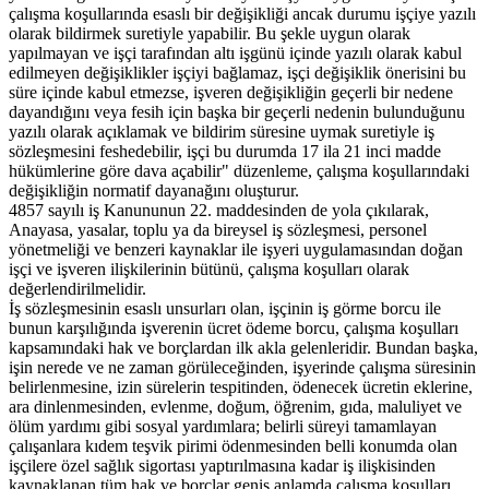
çalışma koşullarında esaslı bir değişikliği ancak durumu işçiye yazılı
olarak bildirmek suretiyle yapabilir. Bu şekle uygun olarak
yapılmayan ve işçi tarafından altı işgünü içinde yazılı olarak kabul
edilmeyen değişiklikler işçiyi bağlamaz, işçi değişiklik önerisini bu
süre içinde kabul etmezse, işveren değişikliğin geçerli bir nedene
dayandığını veya fesih için başka bir geçerli nedenin bulunduğunu
yazılı olarak açıklamak ve bildirim süresine uymak suretiyle iş
sözleşmesini feshedebilir, işçi bu durumda 17 ila 21 inci madde
hükümlerine göre dava açabilir" düzenleme, çalışma koşullarındaki
değişikliğin normatif dayanağını oluşturur.
4857 sayılı iş Kanununun 22. maddesinden de yola çıkılarak,
Anayasa, yasalar, toplu ya da bireysel iş sözleşmesi, personel
yönetmeliği ve benzeri kaynaklar ile işyeri uygulamasından doğan
işçi ve işveren ilişkilerinin bütünü, çalışma koşulları olarak
değerlendirilmelidir.
İş sözleşmesinin esaslı unsurları olan, işçinin iş görme borcu ile
bunun karşılığında işverenin ücret ödeme borcu, çalışma koşulları
kapsamındaki hak ve borçlardan ilk akla gelenleridir. Bundan başka,
işin nerede ve ne zaman görüleceğinden, işyerinde çalışma süresinin
belirlenmesine, izin sürelerin tespitinden, ödenecek ücretin eklerine,
ara dinlenmesinden, evlenme, doğum, öğrenim, gıda, maluliyet ve
ölüm yardımı gibi sosyal yardımlara; belirli süreyi tamamlayan
çalışanlara kıdem teşvik pirimi ödenmesinden belli konumda olan
işçilere özel sağlık sigortası yaptırılmasına kadar iş ilişkisinden
kaynaklanan tüm hak ve borçlar geniş anlamda çalışma koşulları