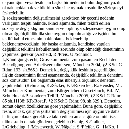
dayandığını veya fesih için başka bir nedenin bulunduğunu yazılı
olarak açıklamak ve bildirim süresine uymak koşulu ile sözleşmeyi
feshedebilir.
İş sözleşmesinin değiştirilmesini gerektiren bir geçerli nedenin
varlığının tespiti halinde, ikinci aşamada, fiilen teklifi edilen
sözleşme değişikliğinin kanuna ve toplu iş sözleşmesine uygun olup
olmadığı; ölçülülük ilkesine uygun olup olmadığı ve işçiden bu
teklifi kabul etmesinin haklı olarak beklenebilip
beklenemeyeceğinin; bir başka anlatımla, kendisine yapılan
değişiklik teklifini kabullenmek zorunda olup olmadığı denetiminin
yapılması gerekir (Ascheid, R./Preis, U./Schmidt,
I.,Kündigungsrecht, Grosskommentar zum gasamten Recht der
Beendigung von Arbeitsverhaltnissen, München 2004, §2 KSchG
Rdnr. 193, sh.565.). Demek ki, değişiklik feshinin geçerliliğine
ilişkin denetiminin ikinci aşamasında, değişiklik teklifinin denetimi
söz konusudur. Bu bağlamda esas itibarıyla ölçülülük denetimi
yapılmalıdır (Rebmann, K./Sâcker, F.J./Rixercker, R./Hensler, M.:
Münchener Kommentar, zum Bürgerlichern Gesetzbuch, Bd. IV,
Schuldrecht-Besonderer Teil II, München 2005, §2 KSchG Rdnr.
85 sh.11138; KR/Rost,F. §2 KSchG Rdnr. 98, sh.329.). Denetim,
somut olayın özelliklerine göre yapılmalıdır. Buna göre, değişiklik
feshi, ancak, çalışma şartlarının değiştirilmesi için uygun ve daha
hafif çare olarak gerekli ve takip edilen amaca göre orantılı ise,
ultima-ratio olarak gündeme gelebilir (Fiebig, S./Gallner,
I./Griebeling, J./Mestewerdt, W./Nâgele, S./Pfeifer, G., HaKo, 1