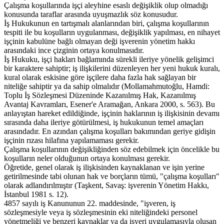
Çalışma koşullarında işçi aleyhine esaslı değişiklik olup olmadığı
konusunda taraflar arasında uyuşmazlık söz konusudur.
İş Hukukunun en tartışmalı alanlarından biri, çalışma koşullarının
tespiti ile bu koşulların uygulanması, değişiklik yapılması, en nihayet
işçinin kabulüne bağlı olmayan deği işverenin yönetim hakkı
arasındaki ince çizginin ortaya konulmasıdır.
İş Hukuku, işçi hakları bağlamında sürekli ileriye yönelik gelişimci
bir karaktere sahiptir; iş ilişkilerini düzenleyen her yeni hukuk kuralı,
kural olarak eskisine göre işçilere daha fazla hak sağlayan bir
niteliğe sahiptir ya da sahip olmalıdır (Mollamahmutoğlu, Hamdi:
Toplu İş Sözleşmesi Düzeninde Kazanılmış Hak, Kazanılmış
Avantaj Kavramları, Esener'e Aramağan, Ankara 2000, s. 563). Bu
anlayıştan hareket edildiğinde, işçinin haklarının iş ilişkisinin devamı
sırasında daha ileriye götürülmesi, iş hukukunun temel amaçları
arasındadır. En azından çalışma koşulları bakımından geriye gidişin
işçinin rızası hilafına yapılamaması gerekir.
Çalışma koşullarının değişikliğinden söz edebilmek için öncelikle bu
koşulların neler olduğunun ortaya konulması gerekir.
Öğretide, genel olarak iş ilişkisinden kaynaklanan ve işin yerine
getirilmesinde tabi olunan hak ve borçların tümü, "çalışma koşulları"
olarak adlandırılmıştır (Taşkent, Savaş: işverenin Yönetim Hakkı,
İstanbul 1981 s. 12).
4857 sayılı iş Kanununun 22. maddesinde, "işveren, iş
sözleşmesiyle veya iş sözleşmesinin eki niteliğindeki personel
yönetmeliği ve benzeri kaynaklar ya da işyeri uygulamasıyla oluşan