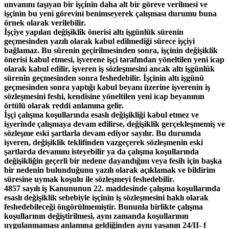
unvanını taşıyan bir işçinin daha alt bir göreve verilmesi ve
işçinin bu yeni görevini benimseyerek çalışması durumu buna
örnek olarak verilebilir.
İşçiye yapılan değişiklik önerisi altı işgünlük sürenin
geçmesinden yazılı olarak kabul edilmediği sürece işçiyi
bağlamaz. Bu sürenin geçirilmesinden sonra, işçinin değişiklik
önerisi kabul etmesi, işverene işçi tarafından yöneltilen yeni icap
olarak kabul edilir, işveren iş sözleşmesini ancak altı işgünlük
sürenin geçmesinden sonra feshedebilir. İşçinin altı işgünü
geçmesinden sonra yaptığı kabul beyanı üzerine işverenin iş
sözleşmesini feshi, kendisine yöneltilen yeni icap beyanının
örtülü olarak reddi anlamına gelir.
İşçi çalışma koşullarında esaslı değişikliği kabul etmez ve
işyerinde çalışmaya devam edilirse, değişiklik gerçekleşmemiş ve
sözleşme eski şartlarla devam ediyor sayılır. Bu durumda
işveren, değişiklik teklifinden vazgeçerek sözleşmenin eski
şartlarda devamını isteyebilir ya da çalışma koşullarında
değişikliğin geçerli bir nedene dayandığını veya fesih için başka
bir nedenin bulunduğunu yazılı olarak açıklamak ve bildirim
süresine uymak koşulu ile sözleşmeyi feshedebilir.
4857 sayılı iş Kanununun 22. maddesinde çalışma koşullarında
esaslı değişiklik sebebiyle işçinin iş sözleşmesini haklı olarak
feshedebileceği öngörülmemiştir. Bununla birlikte çalışma
koşullarının değiştirilmesi, aynı zamanda koşullarının
uygulanmaması anlamına geldiğinden aynı yasanın 24/II- f