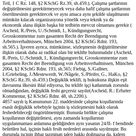
Teil, 1 C Rz. 148, §2 KSchG Rz.39, sh.459.). Çalışma şartlarının
değiştirilmesini gerektirmeyecek veya daha hafif çalışma şartlarının
önerilmesinin gerektirecek ve aynı amaca aynı şekilde ulaşılmasını
mümkün kılacak organizasyona yönelik veya teknik ya da
ekonomik alana ilişkin başka bir tedbirin mevcut olmaması gerekir (
Ascheid, R./Preis, U./Schmidt, I., Kündigungsrecht,
Grosskommentar zum gasamten Recht der Beendigung von
Arbeitsverhaltnissen, München 2004, §2 KSchG Rdnr. 193,
sh.565.). İşveren ayrıca, mümkünse, sözleşmenin değiştirilmesine
ilişkin olarak daha az radikal olan bir teklifte bulunmalıdır (Ascheid,
R./Preis, U./Schmidt, I., Kündigungsrecht, Grosskommentar zum
gasamten Recht der Beendigung von Arbeitsverhaltnissen, München
2004, §2 KSchG Rdnr. 193, sh.565; Fiebig, S./Gallner,
I./Griebeling, J./Mestewerdt, W./Nâgele, S./Pfeifer, G., HaKo, §2
KSchG Rz.39, sh.459.) Değişiklik teklifi, iş hukukuna ilişkin eşit
davranma ilkesini ihlal ediyorsa, bu teklife işçi katlanmak zorunda
olmadığından, değişiklik feshi geçersiz sayılır(Ascheid, R.: Erfurter
Kommentar, §2 KSchG Rdnr. 48, sh.2200.).
4857 sayılı iş Kanununun 22. maddesinde çalışma koşullarında
esaslı değişiklik sebebiyle işçinin iş sözleşmesini haklı olarak
feshedebileceği öngörülmemiştir. Bununla birlikte çalışma
koşullarının değiştirilmesi, aynı zamanda koşullarının
uygulanmaması anlamına geldiğinden aynı yasanın 24/II- f bendinde
belirtilen hal, işçinin haklı fesih nedenleri arasında sayılmıştır. Bu
durumda işçinin ihbar tazminatı talep hakkı doğmazsa da, kıdem