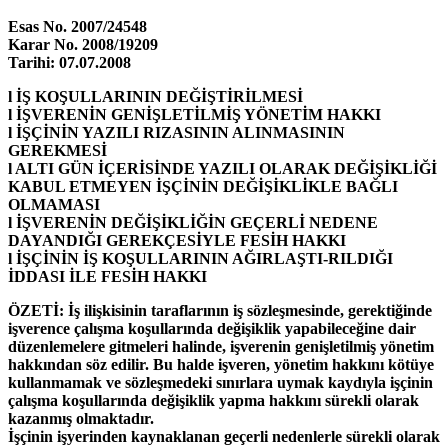
Esas No. 2007/24548
Karar No. 2008/19209
Tarihi: 07.07.2008
l
İŞ KOŞULLARININ DEĞİŞTİRİLMESİ
l
İŞVERENİN GENİŞLETİLMİŞ YÖNETİM HAKKI
l
İŞÇİNİN YAZILI RIZASININ ALINMASININ
GEREKMESİ
l
ALTI GÜN İÇERİSİNDE YAZILI OLARAK DEĞİŞİKLİĞİ
KABUL ETMEYEN İŞÇİNİN DEĞİŞİKLİKLE BAĞLI
OLMAMASI
l
İŞVERENİN DEĞİŞİKLİĞİN GEÇERLİ NEDENE
DAYANDIĞI GEREKÇESİYLE FESİH HAKKI
l
İŞÇİNİN İŞ KOŞULLARININ AĞIRLAŞTI-RILDIĞI
İDDASI İLE FESİH HAKKI
ÖZETİ:
İş ilişkisinin taraflarının iş sözleşmesinde, gerektiğinde
işverence çalışma koşullarında değişiklik yapabileceğine dair
düzenlemelere gitmeleri halinde, işverenin genişletilmiş yönetim
hakkından söz edilir. Bu halde işveren, yönetim hakkını kötüye
kullanmamak ve sözleşmedeki sınırlara uymak kaydıyla işçinin
çalışma koşullarında değişiklik yapma hakkını sürekli olarak
kazanmış olmaktadır.
İşçinin işyerinden kaynaklanan geçerli nedenlerle sürekli olarak