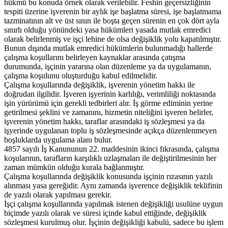
hükmü bu konuda örnek olarak verilebilir. Feshin geçersizliğinin
tespiti üzerine işverenin bir aylık işe başlatma süresi, işe başlatmama
tazminatının alt ve üst sının ile boşta geçen sürenin en çok dört ayla
sınırlı olduğu yönündeki yasa hükümleri yasada mutlak emredici
olarak belirlenmiş ve işçi lehine de olsa değişiklik yolu kapatılmıştır.
Bunun dışında mutlak emredici hükümlerin bulunmadığı hallerde
çalışma koşullarını belirleyen kaynaklar arasında çatışma
durumunda, işçinin yararına olan düzenleme ya da uygulamanın,
çalışma koşulunu oluşturduğu kabul edilmelidir.
Çalışma koşullarında değişiklik, işverenin yönetim hakkı ile
doğrudan ilgilidir. İşveren işyerinin karlılığı, verimliliği noktasında
işin yürürümü için gerekli tedbirleri alır. İş görme ediminin yerine
getirilmesi şeklini ve zamanını, hizmetin niteliğini işveren belirler,
işverenin yönetim hakkı, taraflar arasındaki iş sözleşmesi ya da
işyerinde uygulanan toplu iş sözleşmesinde açıkça düzenlenmeyen
boşluklarda uygulama alanı bulur.
4857 sayılı İş Kanununun 22. maddesinin ikinci fıkrasında, çalışma
koşularının, tarafların karşılıklı uzlaşmaları ile değiştirilmesinin her
zaman mümkün olduğu kurala bağlanmıştır.
Çalışma koşullarında değişiklik konusunda işçinin rızasının yazılı
alınması yasa gereğidir. Aynı zamanda işverence değişiklik teklifinin
de yazılı olarak yapılması gerekir.
İşçi çalışma koşullarında yapılmak istenen değişikliği usulüne uygun
biçimde yazılı olarak ve süresi içinde kabul ettiğinde, değişiklik
sözleşmesi kurulmuş olur. İşçinin değişikliği kabulü, sadece bu işlem