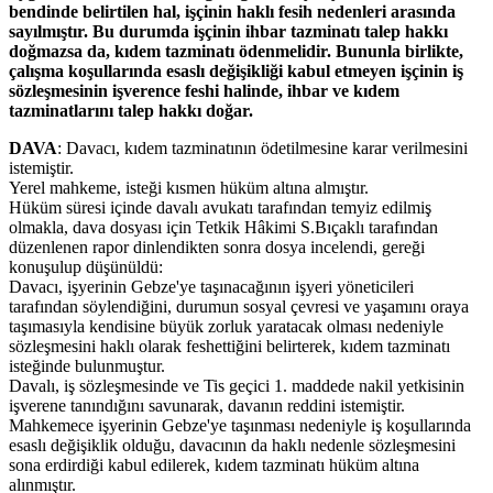
bendinde belirtilen hal, işçinin haklı fesih nedenleri arasında
sayılmıştır. Bu durumda işçinin ihbar tazminatı talep hakkı
doğmazsa da, kıdem tazminatı ödenmelidir. Bununla birlikte,
çalışma koşullarında esaslı değişikliği kabul etmeyen işçinin iş
sözleşmesinin işverence feshi halinde, ihbar ve kıdem
tazminatlarını talep hakkı doğar.
DAVA
: Davacı, kıdem tazminatının ödetilmesine karar verilmesini
istemiştir.
Yerel mahkeme, isteği kısmen hüküm altına almıştır.
Hüküm süresi içinde davalı avukatı tarafından temyiz edilmiş
olmakla, dava dosyası için Tetkik Hâkimi S.Bıçaklı tarafından
düzenlenen rapor dinlendikten sonra dosya incelendi, gereği
konuşulup düşünüldü:
Davacı, işyerinin Gebze'ye taşınacağının işyeri yöneticileri
tarafından söylendiğini, durumun sosyal çevresi ve yaşamını oraya
taşımasıyla kendisine büyük zorluk yaratacak olması nedeniyle
sözleşmesini haklı olarak feshettiğini belirterek, kıdem tazminatı
isteğinde bulunmuştur.
Davalı, iş sözleşmesinde ve Tis geçici 1. maddede nakil yetkisinin
işverene tanındığını savunarak, davanın reddini istemiştir.
Mahkemece işyerinin Gebze'ye taşınması nedeniyle iş koşullarında
esaslı değişiklik olduğu, davacının da haklı nedenle sözleşmesini
sona erdirdiği kabul edilerek, kıdem tazminatı hüküm altına
alınmıştır.