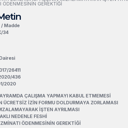
I ÖDENMESİNİN GEREKTİĞİ
Metin
n / Madde
K/34
Dairesi
017/26411
 2020/436
/01/2020
 BAYRAMDA ÇALIŞMA YAPMAYI KABUL ETMEMESİ
İN ÜCRETSİZ İZİN FORMU DOLDURMAYA ZORLAMASI
İMZALAMAYARAK İŞTEN AYRILMASI
HAKLI NEDENLE FESHİ
AZMİNATI ÖDENMESİNİN GEREKTİĞİ