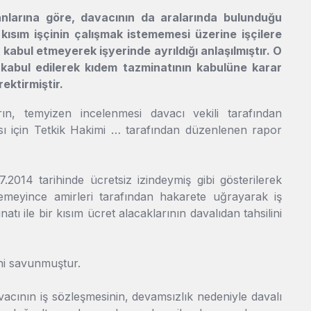
larına göre, davacının da aralarında bulunduğu
 kısım işçinin çalışmak istememesi üzerine işçilere
kabul etmeyerek işyerinde ayrıldığı anlaşılmıştır. O
 kabul edilerek kıdem tazminatının kabulüne karar
ektirmiştir.
, temyizen incelenmesi davacı vekili tarafından
ası için Tetkik Hakimi … tarafından düzenlenen rapor
2014 tarihinde ücretsiz izindeymiş gibi gösterilerek
temeyince amirleri tarafından hakarete uğrayarak iş
tı ile bir kısım ücret alacaklarının davalıdan tahsilini
ini savunmuştur.
cının iş sözleşmesinin, devamsızlık nedeniyle davalı