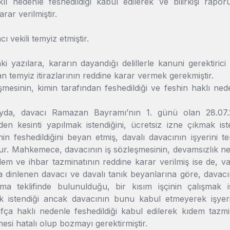
klı nedenle feshedildiği kabul edilerek ve bilirkişi rap
rar verilmiştir.
ı vekili temyiz etmiştir.
ki yazılara, kararın dayandığı delillerle kanuni gerektiri
an temyiz itirazlarının reddine karar vermek gerekmiştir.
şmesinin, kimin tarafından feshedildiği ve feshin haklı ne
da, davacı Ramazan Bayramı’nın 1. günü olan 28.07.201
den kesinti yapılmak istendiğini, ücretsiz izne çıkmak is
in feshedildiğini beyan etmiş, davalı davacının işyerini t
. Mahkemece, davacının iş sözleşmesinin, devamsızlık nede
dem ve ihbar tazminatının reddine karar verilmiş ise de, v
 dinlenen davacı ve davalı tanık beyanlarına göre, davacın
ma teklifinde bulunulduğu, bir kısım işçinin çalışmak 
ak istendiği ancak davacının bunu kabul etmeyerek işyerin
afça haklı nedenle feshedildiği kabul edilerek kıdem tazm
mesi hatalı olup bozmayı gerektirmiştir.