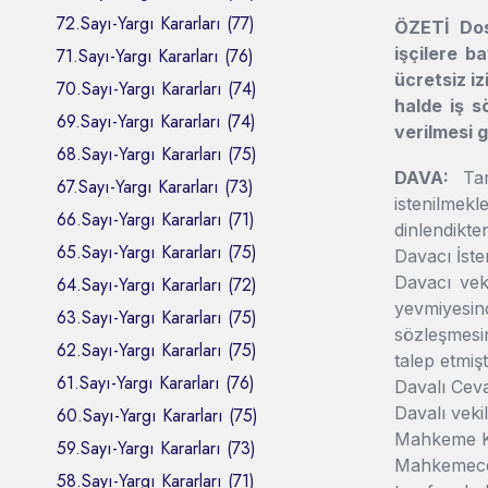
72.Sayı-Yargı Kararları (77)
ÖZETİ Dos
işçilere b
71.Sayı-Yargı Kararları (76)
ücretsiz i
70.Sayı-Yargı Kararları (74)
halde iş s
69.Sayı-Yargı Kararları (74)
verilmesi g
68.Sayı-Yargı Kararları (75)
DAVA:
Tara
67.Sayı-Yargı Kararları (73)
istenilmek
66.Sayı-Yargı Kararları (71)
dinlendikte
65.Sayı-Yargı Kararları (75)
Davacı İste
Davacı vek
64.Sayı-Yargı Kararları (72)
yevmiyesin
63.Sayı-Yargı Kararları (75)
sözleşmesin
62.Sayı-Yargı Kararları (75)
talep etmişti
61.Sayı-Yargı Kararları (76)
Davalı Ceva
Davalı veki
60.Sayı-Yargı Kararları (75)
Mahkeme Ka
59.Sayı-Yargı Kararları (73)
Mahkemece,
58.Sayı-Yargı Kararları (71)