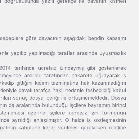
oru doğrultusunda yazılı gerekçe ile davanın kısmen
ci sebeplere göre davacının aşağıdaki bendin kapsamı
denle yapılıp yapılmadığı taraflar arasında uyuşmazlık
4 tarihinde ücretsiz izindeymiş gibi gösterilerek
temeyince amirleri tarafından hakarete uğrayarak iş
erkedip gittiğini kıdem tazminatına hak kazanmadığını
niyle davalı tarafça haklı nedenle feshedildiği kabul
arılan sonuç dosya içeriği ile örtüşmemektedir. Dosya
ın da aralarında bulunduğu işçilere bayramın birinci
istememesi üzerine işçilere ücretsiz izin formunun
de ayrıldığı anlaşılmıştır. O halde iş sözleşmesinin
inatının kabulüne karar verilmesi gerekirken reddine