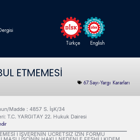
ergisi
Türkçe
English
BUL ETMEMESİ
67.Sayı-Yargı Kararları
Kanun/Madde : 4857 S. İşK/34
eri: T.C. YARGITAY 22. Hukuk Dairesi
dir
MESİ l İŞVERENİN ÜCRETSİZ İZİN FORMU
ASI l İŞÇİNİN HAKLI NEDENLE FESHİ l KIDEM