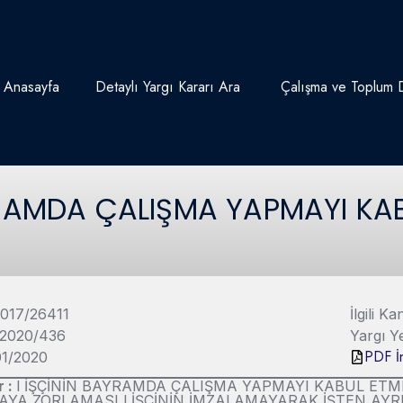
Anasayfa
Detaylı Yargı Kararı Ara
Çalışma ve Toplum D
RAMDA ÇALIŞMA YAPMAYI KA
2017/26411
İlgili 
 2020/436
Yargı Y
PDF İn
/01/2020
r :
l İŞÇİNİN BAYRAMDA ÇALIŞMA YAPMAYI KABUL ETME
A ZORLAMASI l İŞÇİNİN İMZALAMAYARAK İŞTEN AYRILM