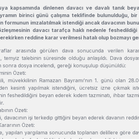
ya kapsamında dinlenen davacı ve davalı tanık beyan
ayramın birinci günü çalışma teklifinde bulunulduğu, bir
zin formunun imzalatılmak istendiği ancak davacının bunu 
özleşmesinin davacı tarafça haklı nedenle feshedildiği
erekirken reddine karar verilmesi hatalı olup bozmayı ger
flar arasında görülen dava sonucunda verilen kararın
le, temyiz talebinin süresinde olduğu anlaşıldı. Dava dosy
n sonra dosya incelendi, gereği konuşulup düşünüldü:
minin Özeti:
ili, müvekkilinin Ramazan Bayramı’nın 1. günü olan 28.07.
den kesinti yapılmak istendiğini, ücretsiz izne çıkmak is
in feshedildiğini beyan ederek kıdem tazminatı, ihbar tazmina
r.
bının Özeti:
li, davacının işi terkedip gittiğini beyan ederek davanın redd
rarının Özeti:
 yapılan yargılama sonucunda toplanan delillere göre dava