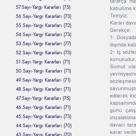
tarafça ha
57.Sayı-Yargı Kararları (75)
kabulüne ka
Temyiz:
56.Sayı-Yargı Kararları (73)
Kararı davac
55.Sayı-Yargı Kararları (72)
Gerekçe:
54.Sayı-Yargı Kararları (73)
1- Dosyada
53.Sayı-Yargı Kararları (77)
dışında kal
2- İş sözle
52.Sayı-Yargı Kararları (73)
konusudur.
51.Sayı-Yargı Kararları (71)
Somut olay
50.Sayı-Yargı Kararları (71)
yevmiyesin
49.Sayı-Yargı Kararları (71)
sözleşmesin
savunmuştur
48.Sayı-Yargı Kararları (71)
edilerek kı
47.Sayı-Yargı Kararları (75)
kapsamında
46.Sayı-Yargı Kararları (71)
günü çalış
45.Sayı-Yargı Kararları (73)
imzalatılm
davacı tar
44.Sayı-Yargı Kararları (70)
karar veril
43.Sayı-Yargı Kararları (70)