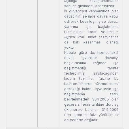
açıklığa kavuşturulmadan
sonuca gidilmesi isabetsizdir
İş güvencesi kapsamında olan
davacının işe iade davası kabul
edilerek kesinleşmiş ve davacı
yararına işe başlatmama
tazminatına karar verilmiştir.
Ayrıca kötü niyet tazminatına
da hak kazanması olanağı
yoktur
Kabule göre de; hizmet akdi
davalı işverenin davacıyı
başvurusuna rağmen işe
başlatmadığı tarihte
feshedilmiş sayılacağından
kıdem tazminatı faizine bu
tarihten itibaren hükmedilmesi
gerektiği halde, işverenin işe
başlatmama tarihi
belirlenmeden 30.1.2005 olan
geçersiz fesih tarihine dört ay
eklenerek bulunan 31.5.2005
den itibaren faiz yürütülmesi
de yerinde değildir.