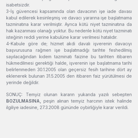
isabetsizdir.
3-İş güvencesi kapsamında olan davacının işe iade davası
kabul edilerek kesinleşmiş ve davacı yararına işe başlatmama
tazminatına karar verilmiştir. Ayrıca kötü niyet tazminatına da
hak kazanması olanağı yoktur. Bu nedenle kötü niyet tazminatı
isteğinin reddi yerine kabulüne karar verilmesi hatalıdır.
4-Kabule göre de; hizmet akdi davalı işverenin davacıyı
başvurusuna rağmen işe başlatmadığı tarihte feshedilmiş
sayılacağından kıdem tazminatı faizine bu tarihten itibaren
hükmedilmesi gerektiği halde, işverenin işe başlatmama tarihi
belirlenmeden 30.1.2005 olan geçersiz fesih tarihine dört ay
eklenerek bulunan 31.5.2005 den itibaren faiz yürütülmesi de
yerinde değildir.
SONUÇ: Temyiz olunan kararın yukarıda yazılı sebepten
BOZULMASINA,
peşin alınan temyiz harcının istek halinde
ilgiliye iadesine, 27.3.2008 gününde oybirliğiyle karar verildi.