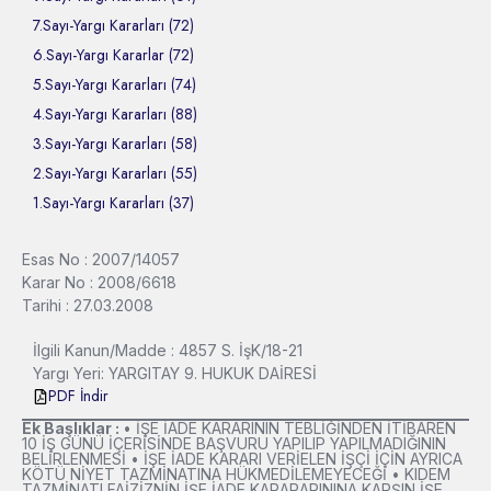
7.Sayı-Yargı Kararları (72)
6.Sayı-Yargı Kararlar (72)
5.Sayı-Yargı Kararları (74)
4.Sayı-Yargı Kararları (88)
3.Sayı-Yargı Kararları (58)
2.Sayı-Yargı Kararları (55)
1.Sayı-Yargı Kararları (37)
Esas No : 2007/14057
Karar No : 2008/6618
Tarihi : 27.03.2008
İlgili Kanun/Madde : 4857 S. İşK/18-21
Yargı Yeri: YARGITAY 9. HUKUK DAİRESİ
PDF İndir
Ek Başlıklar :
• İŞE İADE KARARININ TEBLİĞİNDEN İTİBAREN
10 İŞ GÜNÜ İÇERİSİNDE BAŞVURU YAPILIP YAPILMADIĞININ
BELİRLENMESİ • İŞE İADE KARARI VERİELEN İŞÇİ İÇİN AYRICA
KÖTÜ NİYET TAZMİNATINA HÜKMEDİLEMEYECEĞİ • KIDEM
TAZMİNATI FAİZİZNİN İŞE İADE KARARARININA KARŞIN İŞE