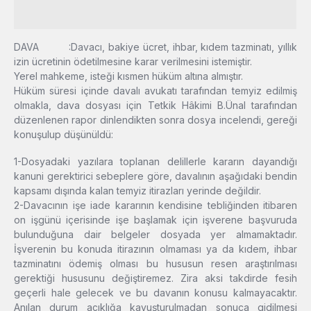
DAVA :Davacı, bakiye ücret, ihbar, kıdem tazminatı, yıllık
izin ücretinin ödetilmesine karar verilmesini istemiştir.
Yerel mahkeme, isteği kısmen hüküm altına almıştır.
Hüküm süresi içinde davalı avukatı tarafından temyiz edilmiş
olmakla, dava dosyası için Tetkik Hâkimi B.Ünal tarafından
düzenlenen rapor dinlendikten sonra dosya incelendi, gereği
konuşulup düşünüldü:
1-Dosyadaki yazılara toplanan delillerle kararın dayandığı
kanuni gerektirici sebeplere göre, davalının aşağıdaki bendin
kapsamı dışında kalan temyiz itirazları yerinde değildir.
2-Davacının işe iade kararının kendisine tebliğinden itibaren
on işgünü içerisinde işe başlamak için işverene başvuruda
bulunduğuna dair belgeler dosyada yer almamaktadır.
İşverenin bu konuda itirazının olmaması ya da kıdem, ihbar
tazminatını ödemiş olması bu hususun resen araştırılması
gerektiği hususunu değiştiremez. Zira aksi takdirde fesih
geçerli hale gelecek ve bu davanın konusu kalmayacaktır.
Anılan durum açıklığa kavuşturulmadan sonuca gidilmesi