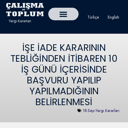
Türkçe
English
Yargı Kararları
Detaylı Yargı Kararı Ara
Çalışma ve Toplum Dergisi
İŞE İADE KARARININ
TEBLİĞİNDEN İTİBAREN 10
İŞ GÜNÜ İÇERİSİNDE
BAŞVURU YAPILIP
YAPILMADIĞININ
BELİRLENMESİ
18.Sayı-Yargı Kararları