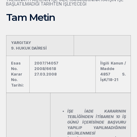
BAŞLATILMADIĞI TARİHTEN İŞLEYECEĞİ
Tam Metin
YARGITAY
9. HUKUK DAİRESİ
Esas
2007/14057
İlgili Kanun /
No.
2008/6618
Madde
Karar
27.03.2008
4857 S.
No.
İşK/18-21
Tarihi:
İŞE İADE KARARININ
TEBLİĞİNDEN İTİBAREN 10 İŞ
GÜNÜ İÇERİSİNDE BAŞVURU
YAPILIP YAPILMADIĞININ
BELİRLENMESİ