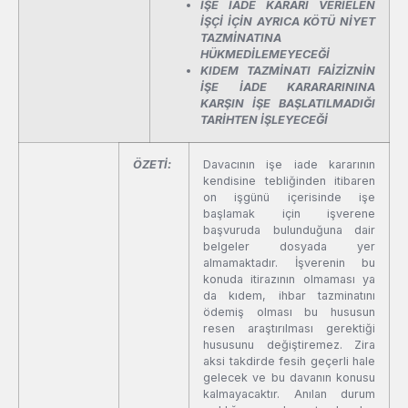
İŞE İADE KARARI VERİELEN
İŞÇİ İÇİN AYRICA KÖTÜ NİYET
TAZMİNATINA
HÜKMEDİLEMEYECEĞİ
KIDEM TAZMİNATI FAİZİZNİN
İŞE İADE KARARARININA
KARŞIN İŞE BAŞLATILMADIĞI
TARİHTEN İŞLEYECEĞİ
ÖZETİ:
Davacının işe iade kararının
kendisine tebliğinden itibaren
on işgünü içerisinde işe
başlamak için işverene
başvuruda bulunduğuna dair
belgeler dosyada yer
almamaktadır. İşverenin bu
konuda itirazının olmaması ya
da kıdem, ihbar tazminatını
ödemiş olması bu hususun
resen araştırılması gerektiği
hususunu değiştiremez. Zira
aksi takdirde fesih geçerli hale
gelecek ve bu davanın konusu
kalmayacaktır. Anılan durum