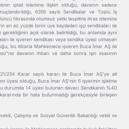
inin iptali istemine ilişkin olduğu, davanın sadece
uçlandırıldığı, 6356 sayılı Sendikalar ve Toplu İş
ü fıkrasında olumsuz yetki tespitine itiraz istemine
n en az yüzde birini üye kaydeden işçi sendikaları ile
gerektiğinin açık olarak belirtildiği, bu anlamda aynı
aları ile işveren sendikası veya sendika üyesi olmayan
uğu, bu itibarla Mahkemece işveren Buca İmar AŞ ile
kası)”na
davanın ihbarı ve daha sonra işin esasının
1/234 Karar sayılı kararı ile Buca İmar AŞ'ye ait
anın üyesi olduğu, Buca İmar AŞ'nin 6 işyerinin işletme
p bu durumda 14 üyesi bulunan davacı Sendikanın %40
 kararında bir hata bulunmadığı gerekçesiyle birleşen
vekili, Çalışma ve Sosyal Güvenlik Bakanlığı vekili ve