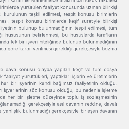
sayılı kararı ile Mahkemece aralarında hukuk fakültesi
irimlerde yürütülen faaliyet konusunda uzman bilirkişi
işi kurulunun teşkil edilmesi, tespit konusu birimlerin
esi, tespit konusu birimlerde keşif suretiyle bilirkişi
aliyetinin bulunup bulunmadığının tespit edilmesi, tüm
iği hususunun belirlenmesi, bu hususlarda tarafların
nda tek bir işyeri niteliğinde bulunup bulunmadığının
ca göre karar verilmesi gerektiği gerekçesiyle bozma
ı ile dava konusu olayda yapılan keşif ve tüm dosya
aliyet yürüttükleri, yaptıkları işlerin ve üretimlerin
er bir işyerinin kendi bağımsız faaliyetinin olduğu,
rı işyerlerinin söz konusu olduğu, bu nedenle işletme
da her bir işletme düzeyinde toplu iş sözleşmesinin
lanamadığı gerekçesiyle asıl davanın reddine, davalı
ve yanlışlık bulunmadığı gerekçesiyle birleşen davanın