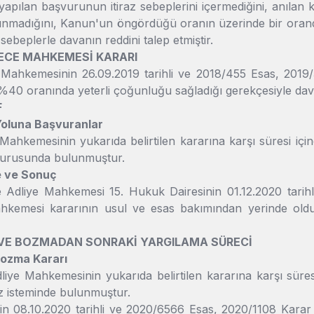
apılan başvurunun itiraz sebeplerini içermediğini, anılan kiş
alınmadığını, Kanun'un öngördüğü oranın üzerinde bir oran
 sebeplerle davanın reddini talep etmiştir.
DERECE MAHKEMESİ KARARI
 Mahkemesinin 26.09.2019 tarihli ve 2018/455 Esas, 2019/3
40 oranında yeterli çoğunluğu sağladığı gerekçesiyle dava
F
 Yoluna Başvuranlar
Mahkemesinin yukarıda belirtilen kararına karşı süresi içi
şvurusunda bulunmuştur.
e ve Sonuç
e Adliye Mahkemesi 15. Hukuk Dairesinin 01.12.2020 tarihli
kemesi kararının usul ve esas bakımından yerinde oldu
VE BOZMADAN SONRAKİ YARGILAMA SÜRECİ
 Bozma Kararı
liye Mahkemesinin yukarıda belirtilen kararına karşı süre
iz isteminde bulunmuştur.
in 08.10.2020 tarihli ve 2020/6566 Esas, 2020/1108 Karar 