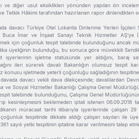
tı ve diğer usul eksiklikleri yönünden yapılan ön incel
 ve Tetkik Hâkimi tarafından hazırlanan rapor dinlendikten 
ada davacı Türkiye Otel Lokanta Dinlenme Yerleri İşçileri S
 Buca İmar ve İnşaat Sanayi Teknik Hizmetler AŞ’ye (B
lmek için çoğunluk tespit talebinde bulunduğunu ancak müraca
dika üyeliğinin bulunduğu, bu sonuca göre müvekkili Sendika
it işyerlerinin işletme statüsünde yer aldığını, baraj s
ağını ileri sürerek davalı Bakanlığın olumsuz tespit kara
söz konusu işletmede yeterli çoğunluğu sağladığının tespitine 
 davada davacı vekili dava dilekçesinde; davalılardan Devr
şma ve Sosyal Hizmetler Bakanlığı Çalışma Genel Müdürlüğün
espit talebinde bulunduğunu, Çalışma Genel Müdürlüğünün, 
ıp kesinleşmesini beklemeden iptali istenen 06.09.2018 tar
ikanın müracaat tarihi itibarıyla işyerlerinde çalışan 29 
çoğunluk tespitinde dikkate aldığı çalışan sayıları ile üy
2361 sayılı yetki tespitinin iptaline karar verilmesini talep etmiş