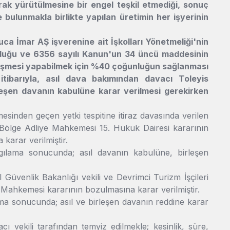
arak yürütülmesine bir engel teşkil etmediği, sonuç
bulunmakla birlikte yapılan üretimin her işyerinin
ca İmar AŞ işverenine ait İşkolları Yönetmeliği'nin
 olduğu ve 6356 sayılı Kanun'un 34 üncü maddesinin
sözleşmesi yapabilmek için %40 çoğunluğun sağlanması
 itibarıyla, asıl dava bakımından davacı Toleyis
leşen davanın kabulüne karar verilmesi gerekirken
sinden geçen yetki tespitine itiraz davasında verilen
 Bölge Adliye Mahkemesi 15. Hukuk Dairesi kararının
karar verilmiştir.
ılama sonucunda; asıl davanın kabulüne, birleşen
Güvenlik Bakanlığı vekili ve Devrimci Turizm İşçileri
Mahkemesi kararının bozulmasına karar verilmiştir.
a sonucunda; asıl ve birleşen davanın reddine karar
 vekili tarafından temyiz edilmekle; kesinlik, süre,