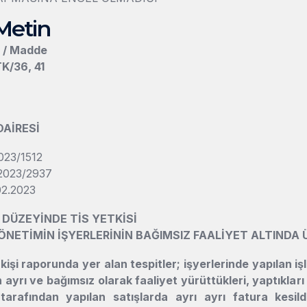
Metin
n / Madde
K/36, 41
DAİRESİ
023/1512
023/2937
2.2023
 DÜZEYİNDE TİS YETKİSİ
ÖNETİMİN İŞYERLERİNİN BAĞIMSIZ FAALİYET ALTINDA
irkişi raporunda yer alan tespitler; işyerlerinde yapılan i
n ayrı ve bağımsız olarak faaliyet yürüttükleri, yaptıkları 
 tarafından yapılan satışlarda ayrı ayrı fatura kesil