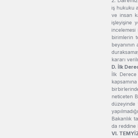
2. Dairemiz
iş hukuku a
ve insan ka
işleyişine 
incelemesi 
birimlerin
beyanının a
duraksamay
kararı verilm
D. İlk Der
İlk Derece
kapsamına g
birbirleri
neticeten B
düzeyinde 
yapılmadığ
Bakanlık ta
da reddine k
VI. TEMYİ