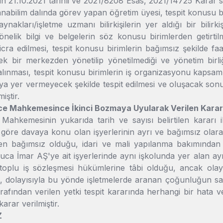
in 21.10.2021 tarihli ve 2021/8208 Esas, 2021/14725 Karar 
nabilim dalında görev yapan öğretim üyesi, tespit konusu b
ynakları/işletme uzmanı bilirkişilerin yer aldığı bir bilirk
yönelik bilgi ve belgelerin söz konusu birimlerden getirtilm
icra edilmesi, tespit konusu birimlerin bağımsız şekilde fa
 tek bir merkezden yönetilip yönetilmediği ve yönetim birl
lınması, tespit konusu birimlerin iş organizasyonu kapsamı
a yer vermeyecek şekilde tespit edilmesi ve oluşacak sonu
iştir.
ece Mahkemesince İkinci Bozmaya Uyularak Verilen Karar
 Mahkemesinin yukarıda tarih ve sayısı belirtilen karar
öre davaya konu olan işyerlerinin ayrı ve bağımsız olarak fa
nden bağımsız olduğu, idari ve mali yapılanma bakımından h
uca İmar AŞ'ye ait işyerlerinde aynı işkolunda yer alan ay
toplu iş sözleşmesi hükümlerine tâbi olduğu, ancak olay
ı, dolayısıyla bu yönde işletmelerde aranan çoğunluğun sağ
rafından verilen yetki tespit kararında herhangi bir hata 
arar verilmiştir.
Z