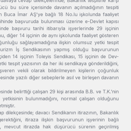
 davaya cevap dilekçelerinde; Bakanlık tespitine karşı
rücü bu süre içerisinde davanın açılmadığının tespiti
ın Buca İmar AŞ'ye bağlı 18 No.lu işkolunda faaliyet
rihinde başvuruda bulunması üzerine e-Devlet kapısı
inde başvuru tarihi itibarıyla işyerlerinde 29 işçinin
u, diğer 14 işçinin de aynı işkolunda faaliyet gösteren
oğunluğu sağlayamadığına ilişkin olumsuz yetki tespit
v-Turizm İş Sendikasının yapmış olduğu başvurunun
çiden 14 işçinin Toleyis Sendikası, 15 işçinin de Dev-
ki tespit yazısının da her iki sendikaya gönderildiğini,
şveren vekili olarak bildirilmeyen kişilerin çoğunluk
esinde yazılı diğer sebeplerle asıl ve birleşen davanın
inde belirttiği çalışan 29 kişi arasında B.B. ve T.K.’nin
mza yetkisinin bulunmadığını, normal çalışan olduğunu
tmiştir.
ap dilekçesinde; davacı Sendikanın itirazının, Bakanlık
ektiğini, itiraza ilişkin başvurunun işyerinin bağlı
, mevcut itirazda hak düşürücü sürenin geçirilmiş