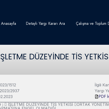
Anasayfa
Detaylı Yargı Kararı Ara
Çalışma ve Toplum D
İŞLETME DÜZEYİNDE TİS YETKİS
2023/1512
İlgili 
 2023/2937
Yargı Y
PDF İn
.02.2023
r :
 İŞLETME DÜZEYİNDE TİS YETKİSİ ORTAK YÖNETİM
APMASINA ENGEL OLMADIĞI