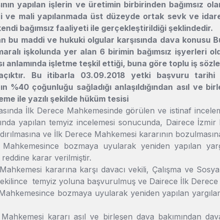
nın yapılan işlerin ve üretimin birbirinden bağımsız ol
ri ve mali yapılanmada üst düzeyde ortak sevk ve idare 
di bağımsız faaliyeti ile gerçekleştirildiği şeklindedir.
an bu maddi ve hukuki olgular karşısında dava konusu Bu
maralı işkolunda yer alan 6 birimin bağımsız işyerleri
rası anlamında işletme teşkil ettiği, buna göre toplu iş 
açıktır. Bu itibarla 03.09.2018 yetki başvuru tarihi
ın %40 çoğunluğu sağladığı anlaşıldığından asıl ve bir
eme ile yazılı şekilde hüküm tesisi
asında İlk Derece Mahkemesinde görülen ve istinaf inceleme
ında yapılan temyiz incelemesi sonucunda, Dairece İzmir
dırılmasına ve İlk Derece Mahkemesi kararının bozulmasına 
e Mahkemesince bozmaya uyularak yeniden yapılan yarg
reddine karar verilmiştir.
Mahkemesi kararına karşı davacı vekili, Çalışma ve Sosyal 
vekilince temyiz yoluna başvurulmuş ve Dairece İlk Derece 
 Mahkemesince bozmaya uyularak yeniden yapılan yargılam
 Mahkemesi kararı asıl ve birleşen dava bakımından davacı