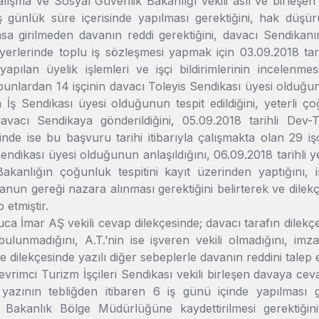
alışma ve Sosyal Güvenlik Bakanlığı vekili asıl ve birleşen
iş günlük süre içerisinde yapılması gerektiğini, hak düşü
asa girilmeden davanın reddi gerektiğini, davacı Sendikan
şyerlerinde toplu iş sözleşmesi yapmak için 03.09.2018 ta
apılan üyelik işlemleri ve işçi bildirimlerinin incelenmes
, bunlardan 14 işçinin davacı Toleyis Sendikası üyesi olduğun
İş Sendikası üyesi olduğunun tespit edildiğini, yeterli ç
davacı Sendikaya gönderildiğini, 05.09.2018 tarihli De
nde ise bu başvuru tarihi itibarıyla çalışmakta olan 29 iş
endikası üyesi olduğunun anlaşıldığını, 06.09.2018 tarihli yet
akanlığın çoğunluk tespitini kayıt üzerinden yaptığını, i
kanun gereği nazara alınması gerektiğini belirterek ve dilekç
p etmiştir.
uca İmar AŞ vekili cevap dilekçesinde; davacı tarafın dilekçes
 bulunmadığını, A.T.’nin ise işveren vekili olmadığını, i
e dilekçesinde yazılı diğer sebeplerle davanın reddini talep e
evrimci Turizm İşçileri Sendikası vekili birleşen davaya cev
 yazının tebliğden itibaren 6 iş günü içinde yapılması ger
Bakanlık Bölge Müdürlüğüne kaydettirilmesi gerektiğini