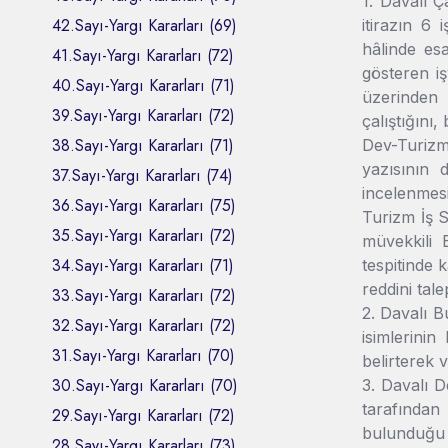
1. Davalı Ç
42.Sayı-Yargı Kararları (69)
itirazın 6 
hâlinde es
41.Sayı-Yargı Kararları (72)
gösteren i
40.Sayı-Yargı Kararları (71)
üzerinden y
39.Sayı-Yargı Kararları (72)
çalıştığını
38.Sayı-Yargı Kararları (71)
Dev-Turizm 
yazısının 
37.Sayı-Yargı Kararları (74)
incelenmesi
36.Sayı-Yargı Kararları (75)
Turizm İş S
35.Sayı-Yargı Kararları (72)
müvekkili B
34.Sayı-Yargı Kararları (71)
tespitinde 
reddini tale
33.Sayı-Yargı Kararları (72)
2. Davalı B
32.Sayı-Yargı Kararları (72)
isimlerinin
31.Sayı-Yargı Kararları (70)
belirterek v
30.Sayı-Yargı Kararları (70)
3. Davalı D
tarafından
29.Sayı-Yargı Kararları (72)
bulunduğu 
28.Sayı-Yargı Kararları (73)