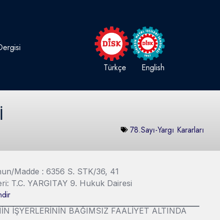
ergisi
Türkçe
English
İ
78.Sayı-Yargı Kararları
Kanun/Madde : 6356 S. STK/36, 41
eri: T.C. YARGITAY 9. Hukuk Dairesi
dir
İN İŞYERLERİNİN BAĞIMSIZ FAALİYET ALTINDA