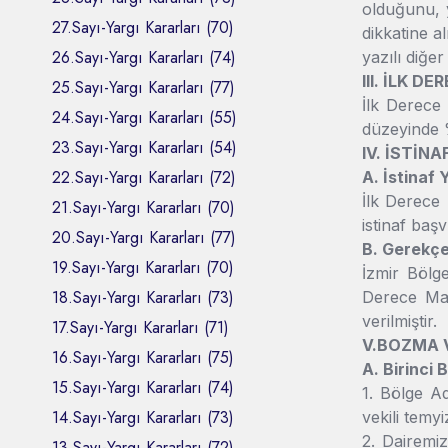
olduğunu, y
27.Sayı-Yargı Kararları (70)
dikkatine 
26.Sayı-Yargı Kararları (74)
yazılı diğer
III. İLK 
25.Sayı-Yargı Kararları (77)
İlk Derece
24.Sayı-Yargı Kararları (55)
düzeyinde %
23.Sayı-Yargı Kararları (54)
IV. İSTİNA
22.Sayı-Yargı Kararları (72)
A. İstinaf
İlk Derece 
21.Sayı-Yargı Kararları (70)
istinaf ba
20.Sayı-Yargı Kararları (77)
B. Gerekç
19.Sayı-Yargı Kararları (70)
İzmir Bölg
18.Sayı-Yargı Kararları (73)
Derece Mah
verilmiştir.
17.Sayı-Yargı Kararları (71)
V.BOZMA 
16.Sayı-Yargı Kararları (75)
A. Birinci
15.Sayı-Yargı Kararları (74)
1. Bölge Ad
14.Sayı-Yargı Kararları (73)
vekili temy
2. Dairemiz
13.Sayı-Yargı Kararları (72)