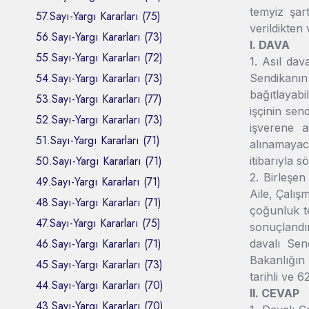
temyiz şar
57.Sayı-Yargı Kararları (75)
verildikten
56.Sayı-Yargı Kararları (73)
I. DAVA
55.Sayı-Yargı Kararları (72)
1. Asıl dav
54.Sayı-Yargı Kararları (73)
Sendikanın
bağıtlayabi
53.Sayı-Yargı Kararları (77)
işçinin sen
52.Sayı-Yargı Kararları (73)
işverene a
51.Sayı-Yargı Kararları (71)
alınamayac
50.Sayı-Yargı Kararları (71)
itibarıyla 
2. Birleşen
49.Sayı-Yargı Kararları (71)
Aile, Çalı
48.Sayı-Yargı Kararları (71)
çoğunluk t
47.Sayı-Yargı Kararları (75)
sonuçlandır
46.Sayı-Yargı Kararları (71)
davalı Send
Bakanlığın 
45.Sayı-Yargı Kararları (73)
tarihli ve 6
44.Sayı-Yargı Kararları (70)
II. CEVAP
43.Sayı-Yargı Kararları (70)