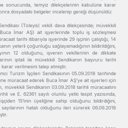
eme sonucunda, temyiz dilekçelerinin kabulüne karar
sonra dosyadaki belgeler incelenip gereği düşünüldü:
endikası (Toleyis) vekili dava dilekçesinde; müvekkili
uca İmar AŞ) ait işyerlerinde toplu iş sözleşmesi
at tarihi itibarıyla işyerinde 29 işçinin çalıştığı, 14
nın yeterli çoğunluğu sağlayamadığının bildirildiğini,
ayının 12 olduğunu, işveren vekillerinin de dikkate
rının iptali ile müvekkili Sendikanın başvuru tarihi
karar verilmesini talep etmiştir.
imci Turizm İşçileri Sendikasının 05.09.2018 tarihinde
e müracaat ederek Buca İmar AŞ’ye ait işyerleri için
müvekkili Sendikanın 03.09.2018 tarihli müracaatını
ihli ve E. 62361 sayılı olumlu yetki tespit yazısında,
işçiden 15’inin üyeliğine sahip olduğunu bildirdiğini,
e sayılarının hatalı olduğunu ileri sürerek 06.09.2018
tir.