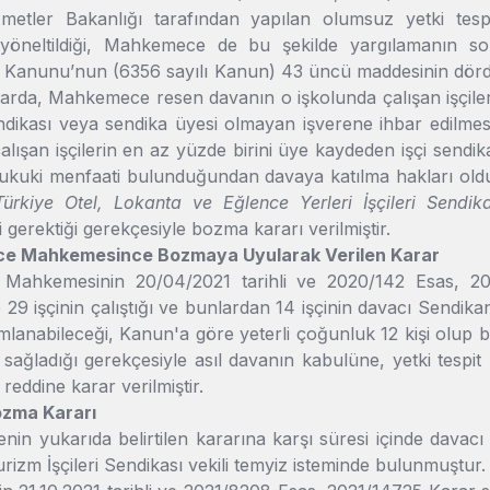
metler Bakanlığı tarafından yapılan olumsuz yetki tespit
yöneltildiği, Mahkemece de bu şekilde yargılamanın son
 Kanunu’nun (6356 sayılı Kanun) 43 üncü maddesinin dördünc
alarda, Mahkemece resen davanın o işkolunda çalışan işçileri
dikası veya sendika üyesi olmayan işverene ihbar edilmesi 
alışan işçilerin en az yüzde birini üye kaydeden işçi sendik
hukuki menfaati bulunduğundan davaya katılma hakları old
ürkiye Otel, Lokanta ve Eğlence Yerleri İşçileri Sendi
 gerektiği gerekçesiyle bozma kararı verilmiştir.
ece Mahkemesince Bozmaya Uyularak Verilen Karar
 Mahkemesinin 20/04/2021 tarihli ve 2020/142 Esas, 202
e 29 işçinin çalıştığı ve bunlardan 14 işçinin davacı Sendik
ımlanabileceği, Kanun'a göre yeterli çoğunluk 12 kişi olu
ağladığı gerekçesiyle asıl davanın kabulüne, yetki tespit
reddine karar verilmiştir.
Bozma Kararı
in yukarıda belirtilen kararına karşı süresi içinde davacı 
rizm İşçileri Sendikası vekili temyiz isteminde bulunmuştur.