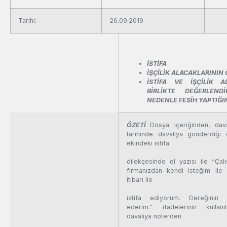
Tarihi:
26.09.2019
İSTİFA
İŞÇİLİK ALACAKLARINI
İSTİFA VE İŞÇİLİK 
BİRLİKTE DEĞERLENDİ
NEDENLE FESİH YAPTIĞI
ÖZETİ
Dosya içeriğinden, dava
tarihinde davalıya gönderdiği 
ekindeki istifa
dilekçesinde el yazısı ile “Ça
firmanızdan kendi isteğim ile 2
itibarı ile
istifa ediyorum. Gereğinin 
ederim.” ifadelerinin kullanı
davalıya noterden