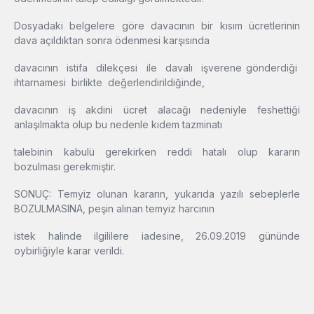
Dosyadaki belgelere göre davacının bir kısım ücretlerinin
dava açıldıktan sonra ödenmesi karşısında
davacının istifa dilekçesi ile davalı işverene gönderdiği
ihtarnamesi birlikte değerlendirildiğinde,
davacının iş akdini ücret alacağı nedeniyle feshettiği
anlaşılmakta olup bu nedenle kıdem tazminatı
talebinin kabulü gerekirken reddi hatalı olup kararın
bozulması gerekmiştir.
SONUÇ: Temyiz olunan kararın, yukarıda yazılı sebeplerle
BOZULMASINA, peşin alınan temyiz harcının
istek halinde ilgililere iadesine, 26.09.2019 gününde
oybirliğiyle karar verildi.