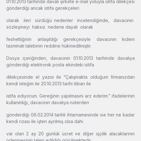
01.10.2013 tarihinde davalı şirkete e-mail yoluyla istifa dilekçesi
gönderdiği ancak istifa gerekçeleri
olarak ileri sürdüğü nedenler incelendiğinde, davacının
sözleşmeyi haksız nedene dayalı olarak
feshettiğinin anlaşıldığı gerekçesiyle davacının kıdem
tazminatı talebinin reddine hükmedilmiştir.
Dosya içeriğinden, davacının 01.10.2013 tarihinde davalıya
gönderdiği elektronik posta ekindeki istifa
dilekçesinde el yazısı ile “Çalışmakta olduğum firmanızdan
kendi isteğim ile 20.10.2013 tarihi itibarı ile
istifa ediyorum. Gereğinin yapılmasını arz ederim.” ifadelerinin
kullanıldığı, davacının davalıya noterden
gönderdiği 06.02.2014 tarihli ihtarnamesinde ise her ne kadar
kendi rızası ile işten ayrılmış olsa dahi
var olan 2 ay 20 günlük ücret ve diğer işçilik alacaklarının
ödenmesinin talep edildiği görülmektedir.