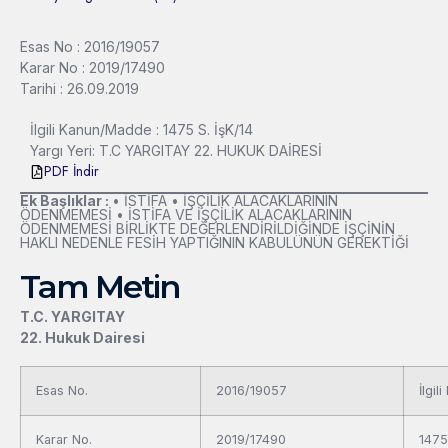
Esas No : 2016/19057
Karar No : 2019/17490
Tarihi : 26.09.2019
İlgili Kanun/Madde : 1475 S. İşK/14
Yargı Yeri: T.C YARGITAY 22. HUKUK DAİRESİ
PDF İndir
Ek Başlıklar :
• İSTİFA • İŞÇİLİK ALACAKLARININ
ÖDENMEMESİ • İSTİFA VE İŞÇİLİK ALACAKLARININ
ÖDENMEMESİ BİRLİKTE DEĞERLENDİRİLDİĞİNDE İŞÇİNİN
HAKLI NEDENLE FESİH YAPTIĞININ KABULÜNÜN GEREKTİĞİ
Tam Metin
T.C. YARGITAY
22. Hukuk Dairesi
Esas No.
2016/19057
İlgi
Karar No.
2019/17490
1475