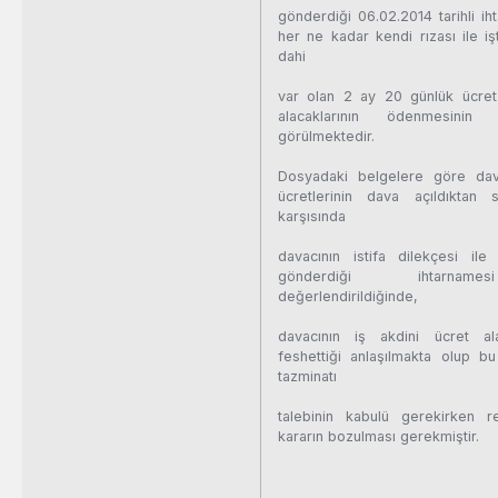
gönderdiği 06.02.2014 tarihli i
her ne kadar kendi rızası ile iş
dahi
var olan 2 ay 20 günlük ücret 
alacaklarının ödenmesinin 
görülmektedir.
Dosyadaki belgelere göre dava
ücretlerinin dava açıldıktan
karşısında
davacının istifa dilekçesi ile
gönderdiği ihtarname
değerlendirildiğinde,
davacının iş akdini ücret al
feshettiği anlaşılmakta olup 
tazminatı
talebinin kabulü gerekirken r
kararın bozulması gerekmiştir.