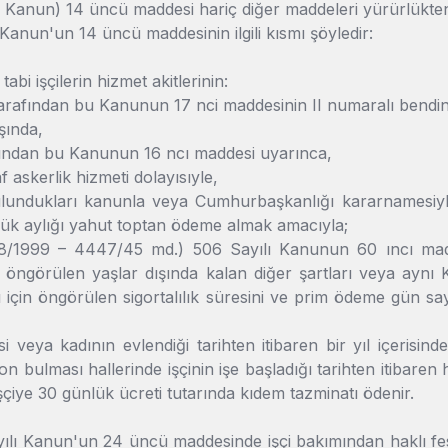
ı Kanun) 14 üncü maddesi hariç diğer maddeleri yürürlükten k
 Kanun'un 14 üncü maddesinin ilgili kısmı şöyledir:
bi işçilerin hizmet akitlerinin:
tarafından bu Kanunun 17 nci maddesinin II numaralı bendin
şında,
afından bu Kanunun 16 ncı maddesi uyarınca,
 askerlik hizmeti dolayısıyle,
ulundukları kanunla veya Cumhurbaşkanlığı kararnamesiyle
lük aylığı yahut toptan ödeme almak amacıyla;
/8/1999 – 4447/45 md.) 506 Sayılı Kanunun 60 ıncı maddes
 öngörülen yaşlar dışında kalan diğer şartları veya aynı 
için öngörülen sigortalılık süresini ve prim ödeme gün sayıs
i veya kadının evlendiği tarihten itibaren bir yıl içerisi
on bulması hallerinde işçinin işe başladığı tarihten itibaren
şçiye 30 günlük ücreti tutarında kıdem tazminatı ödenir.
ılı Kanun'un 24 üncü maddesinde işçi bakımından haklı fesi