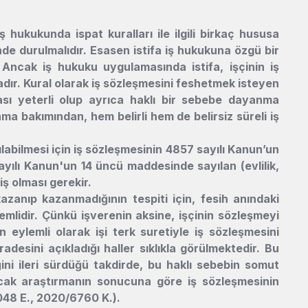
 hukukunda ispat kuralları ile ilgili birkaç hususa
de durulmalıdır. Esasen istifa iş hukukuna özgü bir
Ancak iş hukuku uygulamasında istifa, işçinin iş
dır. Kural olarak iş sözleşmesini feshetmek isteyen
yması yeterli olup ayrıca haklı bir sebebe dayanma
 bakımından, hem belirli hem de belirsiz süreli iş
abilmesi için iş sözleşmesinin 4857 sayılı Kanun’un
yılı Kanun'un 14 üncü maddesinde sayılan (evlilik,
iş olması gerekir.
azanıp kazanmadığının tespiti için, fesih anındaki
mlidir. Çünkü işverenin aksine, işçinin sözleşmeyi
n eylemli olarak işi terk suretiyle iş sözleşmesini
desini açıkladığı haller sıklıkla görülmektedir. Bu
ğini ileri sürdüğü takdirde, bu haklı sebebin somut
acak araştırmanın sonucuna göre iş sözleşmesinin
0048 E., 2020/6760 K.).