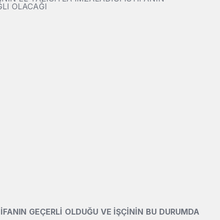
ĞLI OLACAĞI
TİFANIN GEÇERLİ OLDUĞU VE İŞÇİNİN BU DURUMDA