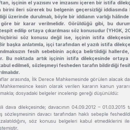
tan, işçinin el yazısını ve imzasını içeren bir istifa dilek
n birini ileri sürerek bu belgenin geçersizliği iddiasın
iği üzerinde durulmalı, böyle bir iddianın varlığı hâlinde
öre bir karar verilmelidir. Görüldüğü gibi, bu durum
 tespit edilip ortaya çıkarılması söz konusudur (YHGK, 20
hiçbirisi söz konusu değil ise, işçinin istifa dilekçe
ir başka anlatımla, işçi tarafından el yazılı istifa dilek
anılmaksızın fesih sebebinin açıkça belirtildiği hallerde
r. Bu noktada artık işçinin istifa dilekçesinde ortaya
kabul edilmeli, sözleşmeyi fesheden tarafın bildirdiği fes
lmalıdır.
flar arasında, İlk Derece Mahkemesinde görülen alacak dav
 Mahkemesince kesin olarak verilen kararın kanun yararı
olmakla; dosyadaki belgeler incelenip gereği düşünüldü:
li dava dilekçesinde; davacının 04.09.2012 – 01.03.2015 ta
, iş sözleşmesinin davacı tarafından haklı sebeple feshedild
mzalatıldığını, söz konusu belgeleri kabul etmediklerini i
stemiştir.