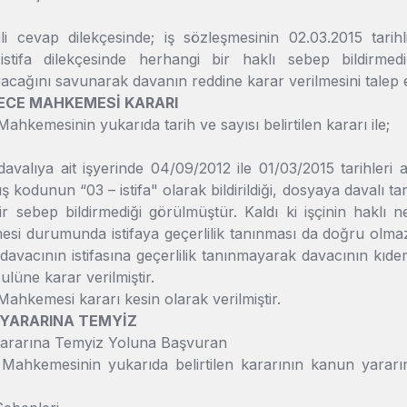
li cevap dilekçesinde; iş sözleşmesinin 02.03.2015 tarihli 
istifa dilekçesinde herhangi bir haklı sebep bildirme
ağını savunarak davanın reddine karar verilmesini talep et
DERECE MAHKEMESİ KARARI
Mahkemesinin yukarıda tarih ve sayısı belirtilen kararı ile;
avalıya ait işyerinde 04/09/2012 ile 01/03/2015 tarihleri ar
ş kodunun “03 – istifa" olarak bildirildiği, dosyaya davalı tar
r sebep bildirmediği görülmüştür. Kaldı ki işçinin haklı 
mesi durumunda istifaya geçerlilik tanınması da doğru ol
davacının istifasına geçerlilik tanınmayarak davacının kıd
lüne karar verilmiştir.
Mahkemesi kararı kesin olarak verilmiştir.
 YARARINA TEMYİZ
ararına Temyiz Yoluna Başvuran
 Mahkemesinin yukarıda belirtilen kararının kanun yararı