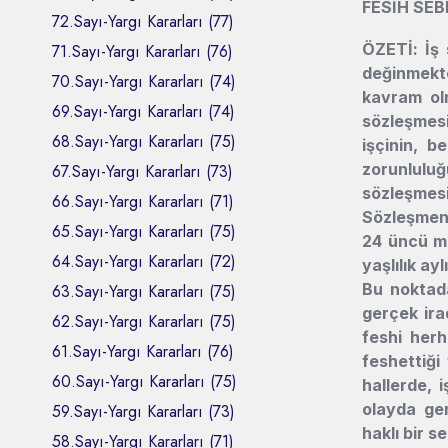
FESİH SEB
72.Sayı-Yargı Kararları (77)
ÖZETİ: İş 
71.Sayı-Yargı Kararları (76)
değinmekte
70.Sayı-Yargı Kararları (74)
kavram olm
69.Sayı-Yargı Kararları (74)
sözleşmesi
68.Sayı-Yargı Kararları (75)
işçinin, b
zorunluluğ
67.Sayı-Yargı Kararları (73)
sözleşmesi
66.Sayı-Yargı Kararları (71)
Sözleşmeni
65.Sayı-Yargı Kararları (75)
24 üncü ma
64.Sayı-Yargı Kararları (72)
yaşlılık ay
Bu noktada
63.Sayı-Yargı Kararları (75)
gerçek ira
62.Sayı-Yargı Kararları (75)
feshi herh
61.Sayı-Yargı Kararları (76)
feshettiği
60.Sayı-Yargı Kararları (75)
hallerde, 
olayda ger
59.Sayı-Yargı Kararları (73)
haklı bir s
58.Sayı-Yargı Kararları (71)