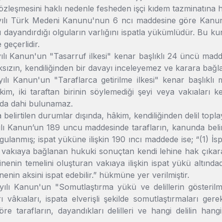
sözleşmesini haklı nedenle fesheden işçi kıdem tazminatına 
yılı Türk Medeni Kanunu'nun 6 ncı maddesine göre Kanun
nı dayandırdığı olguların varlığını ispatla yükümlüdür. Bu kur
e geçerlidir.
ılı Kanun'un "Tasarruf ilkesi" kenar başlıklı 24 üncü maddesi
ksızın, kendiliğinden bir davayı inceleyemez ve karara bağ
yılı Kanun'un "Taraflarca getirilme ilkesi" kenar başlıklı
kim, iki taraftan birinin söylemediği şeyi veya vakıaları k
rda dahi bulunamaz.
 belirtilen durumlar dışında, hâkim, kendiliğinden delil topl
ılı Kanun’un 189 uncu maddesinde tarafların, kanunda belir
gulanmış; ispat yüküne ilişkin 190 ıncı maddede ise; “(1) 
n vakıaya bağlanan hukuki sonuçtan kendi lehine hak çıkaran
nenin temelini oluşturan vakıaya ilişkin ispat yükü altındad
nenin aksini ispat edebilir.” hükmüne yer verilmiştir.
yılı Kanun'un "Somutlaştırma yükü ve delillerin gösterilm
ı vâkıaları, ispata elverişli şekilde somutlaştırmaları ge
öre tarafların, dayandıkları delilleri ve hangi delilin hangi