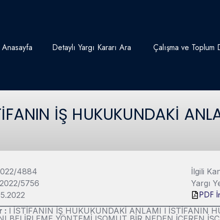
Anasayfa
Detaylı Yargı Kararı Ara
Çalışma ve Toplum D
TİFANIN İŞ HUKUKUNDAKİ ANL
2022/4884
İlgili 
 2022/5756
Yargı Y
PDF İn
.05.2022
r :
l İSTİFANIN İŞ HUKUKUNDAKİ ANLAMI l İSTİFANIN 
I BELİRLEME YÖNTEMİ lSOMUT BİR NEDEN İÇEREN İŞÇİ