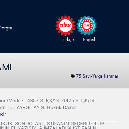
ergisi
Türkçe
English
AMI
75.Sayı-Yargı Kararları
Kanun/Madde : 4857 S. İşK/24 -1475 S. İşK/14
eri: T.C. YARGITAY 9. Hukuk Dairesi
dir
HUKUKİ SONUÇLARI lİSTİFANIN GEÇERLİ OLUP
NİN EL YAZISIYLA İMZALADIĞI İSTİFANIN