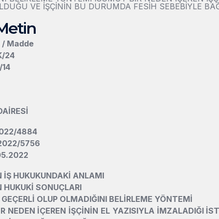
LDUĞU VE İŞÇİNİN BU DURUMDA FESİH SEBEBİYLE BA
Metin
n / Madde
K/24
/14
DAİRESİ
2022/4884
 2022/5756
.05.2022
N İŞ HUKUKUNDAKİ ANLAMI
N HUKUKİ SONUÇLARI
N GEÇERLİ OLUP OLMADIĞINI BELİRLEME YÖNTEMİ
R NEDEN İÇEREN İŞÇİNİN EL YAZISIYLA İMZALADIĞI İS