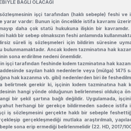
EBİYLE BAĞLI OLACAĞI
sözleşmesinin işçi tarafından (haklı sebeple) feshi ve iş
 yarar vardır: Bunun için öncelikle istifa kavramı üzerin
ayıp daha çok statü hukukuna ilişkin bir kavramdır. 
ni haklı bir sebep olmaksızın feshi anlamında kullanmakta
elirsiz süreli iş sözleşmeleri için bildirim süresine u
u bulunmamaktadır. Ancak kıdem tazminatına hak kazanma
nin sona erdirilme nedeni önemlidir.
n işçi tarafından feshinde kıdem tazminatına hak kazanıl
ddesinde sayılan haklı nedenlerle veya (mülga) 1475 sa
lığına hak kazanma vb. gibi) nedenlerden biri ile feshedilm
 belirtmek gerekir ki, işçinin kıdem tazminatına hak k
desinin hangi yönde olduğunun belirlenmesi oldukça öne
angi bir şekil şartına bağlı değildir. Uygulamada, işçini
 yahut herhangi bir gerekçe bildirmeden sadece istifa ira
işçi iş sözleşmesini gerçekte haklı bir sebeple feshetti
çekleşip gerçekleşmediği mutlaka araştırılmalı, yapıl
ebeple sona erip ermediği belirlenmelidir (22. HD, 2017/1