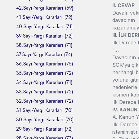
II. CEVAP
42.Sayı-Yargı Kararları (69)
Davalı veki
41.Sayı-Yargı Kararları (72)
davacının 
40.Sayı-Yargı Kararları (71)
kazanamayac
III. İLK 
39.Sayı-Yargı Kararları (72)
İlk Derece 
38.Sayı-Yargı Kararları (71)
"…
37.Sayı-Yargı Kararları (74)
Davacının d
36.Sayı-Yargı Kararları (75)
SGK'ya çıkı
herhangi bi
35.Sayı-Yargı Kararları (72)
yoluna git
34.Sayı-Yargı Kararları (71)
nedenlerle 
33.Sayı-Yargı Kararları (72)
kısmen kabu
32.Sayı-Yargı Kararları (72)
İlk Derece 
IV. KANUN
31.Sayı-Yargı Kararları (70)
A. Kanun Y
30.Sayı-Yargı Kararları (70)
İlk Derece
29.Sayı-Yargı Kararları (72)
istenilmiştir.
28.Sayı-Yargı Kararları (73)