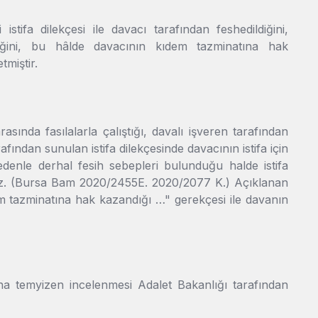
istifa dilekçesi ile davacı tarafından feshedildiğini,
diğini, bu hâlde davacının kıdem tazminatına hak
miştir.
asında fasılalarla çalıştığı, davalı işveren tarafından
afından sunulan istifa dilekçesinde davacının istifa için
nedenle derhal fesih sebepleri bulunduğu halde istifa
maz. (Bursa Bam 2020/2455E. 2020/2077 K.) Açıklanan
em tazminatına hak kazandığı …" gerekçesi ile davanın
na temyizen incelenmesi Adalet Bakanlığı tarafından