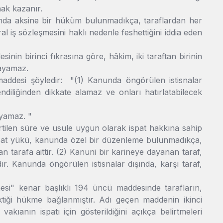
hak kazanır.
da aksine bir hüküm bulunmadıkça, taraflardan her
al iş sözleşmesini haklı nedenle feshettiğini iddia eden
nin birinci fıkrasına göre, hâkim, iki taraftan birinin
layamaz.
 maddesi şöyledir: "(1) Kanunda öngörülen istisnalar
endiliğinden dikkate alamaz ve onları hatırlatabilecek
ayamaz. "
tilen süre ve usule uygun olarak ispat hakkına sahip
İspat yükü, kanunda özel bir düzenleme bulunmadıkça,
 tarafa aittir. (2) Kanuni bir karineye dayanan taraf,
ır. Kanunda öngörülen istisnalar dışında, karşı taraf,
esi" kenar başlıklı 194 üncü maddesinde tarafların,
rektiği hükme bağlanmıştır. Adı geçen maddenin ikinci
 vakıanın ispatı için gösterildiğini açıkça belirtmeleri