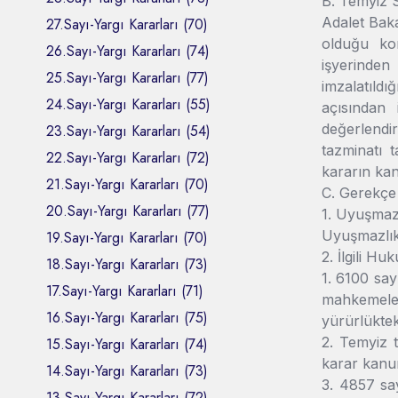
B. Temyiz 
Adalet Baka
27.Sayı-Yargı Kararları (70)
olduğu kon
26.Sayı-Yargı Kararları (74)
işyerinden 
25.Sayı-Yargı Kararları (77)
imzalatıldı
24.Sayı-Yargı Kararları (55)
açısından 
değerlendir
23.Sayı-Yargı Kararları (54)
tazminatı 
22.Sayı-Yargı Kararları (72)
kararın kan
21.Sayı-Yargı Kararları (70)
C. Gerekçe
20.Sayı-Yargı Kararları (77)
1. Uyuşmaz
Uyuşmazlık,
19.Sayı-Yargı Kararları (70)
2. İlgili Hu
18.Sayı-Yargı Kararları (73)
1. 6100 sa
17.Sayı-Yargı Kararları (71)
mahkemeleri
16.Sayı-Yargı Kararları (75)
yürürlüktek
2. Temyiz 
15.Sayı-Yargı Kararları (74)
karar kanu
14.Sayı-Yargı Kararları (73)
3. 4857 sa
13.Sayı-Yargı Kararları (72)