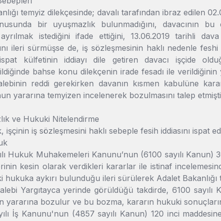
Sebepleri
nlığı temyiz dilekçesinde; davalı tarafından ibraz edilen 02.0
usunda bir uyuşmazlık bulunmadığını, davacının bu dile
ayrılmak istediğini ifade ettiğini, 13.06.2019 tarihli da
ğını ileri sürmüşse de, iş sözleşmesinin haklı nedenle fesh
ispat külfetinin iddiayı dile getiren davacı işçide old
ildiğinde bahse konu dilekçenin irade fesadı ile verildiğini
talebinin reddi gerekirken davanın kısmen kabulüne kara
un yararına temyizen incelenerek bozulmasını talep etmişti
lık ve Hukuki Nitelendirme
 işçinin iş sözleşmesini haklı sebeple fesih iddiasını ispat e
kuk
yılı Hukuk Muhakemeleri Kanunu’nun (6100 sayılı Kanun) 363
nin kesin olarak verdikleri kararlar ile istinaf incelemes
i hukuka aykırı bulunduğu ileri sürülerek Adalet Bakanlığı
talebi Yargıtayca yerinde görüldüğü takdirde, 6100 sayılı 
n yararına bozulur ve bu bozma, kararın hukuki sonuçların
yılı İş Kanunu'nun (4857 sayılı Kanun) 120 inci maddesine 