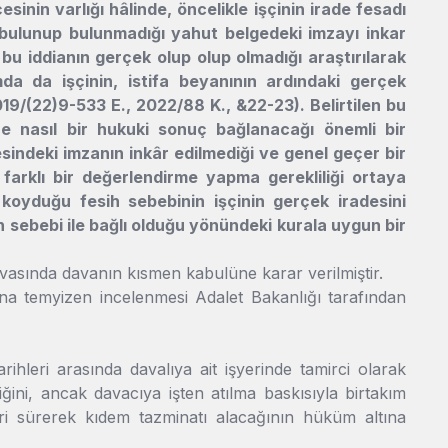
çesinin varlığı hâlinde, öncelikle işçinin irade fesadı
da bulunup bulunmadığı yahut belgedeki imzayı inkar
 bu iddianın gerçek olup olup olmadığı araştırılarak
da da işçinin, istifa beyanının ardındaki gerçek
19/(22)9-533 E., 2022/88 K., &22-23). Belirtilen bu
sine nasıl bir hukuki sonuç bağlanacağı önemli bir
çesindeki imzanın inkâr edilmediği ve genel geçer bir
, farklı bir değerlendirme yapma gerekliliği ortaya
 koyduğu fesih sebebinin işçinin gerçek iradesini
ih sebebi ile bağlı olduğu yönündeki kurala uygun bir
asında davanın kısmen kabulüne karar verilmiştir.
na temyizen incelenmesi Adalet Bakanlığı tarafından
rihleri arasında davalıya ait işyerinde tamirci olarak
iğini, ancak davacıya işten atılma baskısıyla birtakım
leri sürerek kıdem tazminatı alacağının hüküm altına