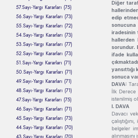
Diğer taraf
57.Sayı-Yargı Kararları (75)
hallerinde
56.Sayı-Yargı Kararları (73)
edip etmed
sonucuna g
55.Sayı-Yargı Kararları (72)
iradesinin
54.Sayı-Yargı Kararları (73)
hallerden 
53.Sayı-Yargı Kararları (77)
sorundur. B
52.Sayı-Yargı Kararları (73)
ifade kull
çıkmaktadı
51.Sayı-Yargı Kararları (71)
yansıttığı 
50.Sayı-Yargı Kararları (71)
sonuca varı
49.Sayı-Yargı Kararları (71)
DAVA:
Tara
48.Sayı-Yargı Kararları (71)
İlk Derece
istenilmiş 
47.Sayı-Yargı Kararları (75)
I. DAVA
46.Sayı-Yargı Kararları (71)
Davacı veki
45.Sayı-Yargı Kararları (73)
çalıştığını
44.Sayı-Yargı Kararları (70)
belgeler i
alınmasını i
43.Sayı-Yargı Kararları (70)