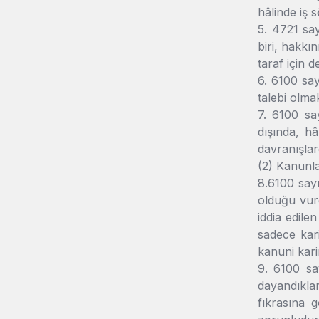
hâlinde iş 
5. 4721 sa
biri, hakkı
taraf için d
6. 6100 say
talebi olma
7. 6100 sa
dışında, hâ
davranışla
(2) Kanunla
8.6100 say
olduğu vur
iddia edile
sadece kari
kanuni kari
9. 6100 sa
dayandıklar
fıkrasına g