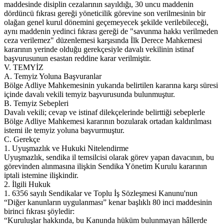
maddesinde disiplin cezalarının sayıldığı, 30 uncu maddenin
dördüncü fıkrası gereği yöneticilik görevine son verilmesinin bir
olağan genel kurul dönemini geçemeyecek şekilde verilebileceği,
aynı maddenin yedinci fıkrası gereği de "savunma hakkı verilmeden
ceza verilemez" düzenlemesi karşısında İlk Derece Mahkemesi
kararının yerinde olduğu gerekçesiyle davalı vekilinin istinaf
başvurusunun esastan reddine karar verilmiştir.
V. TEMYİZ
A. Temyiz Yoluna Başvuranlar
Bölge Adliye Mahkemesinin yukarıda belirtilen kararına karşı süresi
içinde davalı vekili temyiz başvurusunda bulunmuştur.
B. Temyiz Sebepleri
Davalı vekili; cevap ve istinaf dilekçelerinde belirttiği sebeplerle
Bölge Adliye Mahkemesi kararının bozularak ortadan kaldırılması
istemi ile temyiz yoluna başvurmuştur.
C. Gerekçe
1. Uyuşmazlık ve Hukuki Nitelendirme
Uyuşmazlık, sendika il temsilcisi olarak görev yapan davacının, bu
görevinden alınmasına ilişkin Sendika Yönetim Kurulu kararının
iptali istemine ilişkindir.
2. İlgili Hukuk
1. 6356 sayılı Sendikalar ve Toplu İş Sözleşmesi Kanunu'nun
“Diğer kanunların uygulanması” kenar başlıklı 80 inci maddesinin
birinci fıkrası şöyledir:
“Kuruluşlar hakkında, bu Kanunda hüküm bulunmayan hâllerde