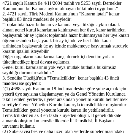
4721 sayılı Kanun ile 4/11/2004 tarihli ve 5253 sayılı Dernekler
Kanununun bu Kanuna aykırı olmayan hükümleri uygulanır.”
2. 4721 sayılı Türk Medeni Kanunu'nun “Kararın iptali” kenar
başlıklı 83 üncü maddesi de şöyledir:
“Toplantıda hazır bulunan ve kanuna veya tüzüğe aykırı olarak
alınan genel kurul kararlarına katılmayan her üye, karar tarihinden
başlayarak bir ay içinde; toplantıda hazır bulunmayan her üye kararı
öğrenmesinden başlayarak bir ay içinde ve her hâlde karar
tarihinden başlayarak üç ay içinde mahkemeye başvurmak suretiyle
kararın iptalini isteyebilir.
Diğer organların kararlarına karşı, dernek içi denetim yolları
tüketilmedikçe iptal davası açılamaz.
Genel kurul kararlarının yok veya mutlak butlanla hükümsüz
sayıldığı durumlar saklıdır.”
3. Sendika Tüzüğü'nün "Temsilcilikler" kenar başlıklı 43 üncü
maddesi ise şöyledir:
"(1) 4688 sayılı Kanunun 18’inci maddesine göre şube açmak için
yeterli üye sayısına ulaşılamayan ya da Genel Yönetim Kurulunca
takdir edilen yerlerde, üyeler arasından yönetim kurulu belirlenmek
suretiyle Genel Yönetim Kurulu kararıyla temsilcilikler oluşturulur.
Temsilcilikler, genel yönetim kurulu kararı ile yetkilendirilir.
Temsilcilikler en az 3 en fazla 7 üyeden oluşur. İl geneli dikkate
alınarak oluşturulan temsilciliklerde İl Temsilcisi, İl Başkanı
unvanını kullanır.
(2) Şube sayısı beş ve daha üzeri olan yerlerde şubeler arasındaki