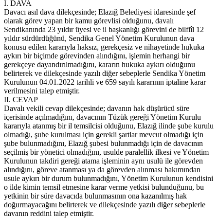
I. DAVA
Davacı asıl dava dilekçesinde; Elazığ Belediyesi idaresinde şef
olarak görev yapan bir kamu görevlisi olduğunu, davalı
Sendikanında 23 yıldır üyesi ve il başkanlığı görevini de bilfiîl 12
yıldır sürdürdüğünü, Sendika Genel Yönetim Kurulunun dava
konusu edilen kararıyla haksız, gerekçesiz ve nihayetinde hukuka
aykırı bir biçimde görevinden alındığını, işlemin herhangi bir
gerekçeye dayandırılmadığını, kararın hukuka aykırı olduğunu
belirterek ve dilekçesinde yazılı diğer sebeplerle Sendika Yönetim
Kurulunun 04.01.2022 tarihli ve 659 sayılı kararının iptaline karar
verilmesini talep etmiştir.
II. CEVAP
Davalı vekili cevap dilekçesinde; davanın hak düşürücü süre
içerisinde açılmadığını, davacının Tüzük gereği Yönetim Kurulu
kararıyla atanmış bir il temsilcisi olduğunu, Elazığ ilinde şube kurulu
olmadığı, şube kurulması için gerekli şartlar mevcut olmadığı için
şube bulunmadığını, Elazığ şubesi bulunmadığı için de davacının
seçilmiş bir yönetici olmadığını, usulde paralellik ilkesi ve Yönetim
Kurulunun takdiri gereği atama işleminin aynı usulü ile görevden
alındığını, göreve atanması ya da görevden alınması bakımından
usule aykırı bir durum bulunmadığını, Yönetim Kurulunun kendisini
o ilde kimin temsil etmesine karar verme yetkisi bulunduğunu, bu
yetkinin bir süre davacıda bulunmasının ona kazanılmış hak
doğurmayacağını belirterek ve dilekçesinde yazılı diğer sebeplerle
davanın reddini talep etmiştir.