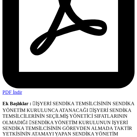
PDF İndir
Ek Başlıklar :
İŞYERİ SENDİKA TEMSİLCİSİNİN SENDİKA
YÖNETİM KURULUNCA ATANACAĞI İŞYERİ SENDİKA
TEMSİLCİLERİNİN SEÇİLMİŞ YÖNETİCİ SIFATLARININ
OLMADIĞI SENDİKA YÖNETİM KURULUNUN İŞYERİ
SENDİKA TEMSİLCİSİNİN GÖREVDEN ALMADA TAKTİR
YETKİSİNİN ATAMAYI YAPAN SENDİKA YÖNETİM