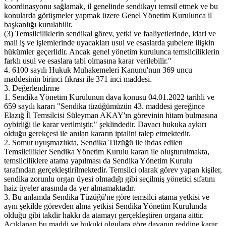
koordinasyonu sağlamak, il genelinde sendikayı temsil etmek ve bu
konularda görüşmeler yapmak üzere Genel Yönetim Kurulunca il
başkanlığı kurulabilir.
(3) Temsilciliklerin sendikal görev, yetki ve faaliyetlerinde, idari ve
mali iş ve işlemlerinde uyacakları usul ve esaslarda şubelere ilişkin
hükümler geçerlidir. Ancak genel yönetim kurulunca temsilciliklerin
farklı usul ve esaslara tabi olmasına karar verilebilir."
4. 6100 sayılı Hukuk Muhakemeleri Kanunu'nun 369 uncu
maddesinin birinci fıkrası ile 371 inci maddesi.
3. Değerlendirme
1. Sendika Yönetim Kurulunun dava konusu 04.01.2022 tarihli ve
659 sayılı kararı "Sendika tüzüğümüzün 43. maddesi gereğince
Elazığ İl Temsilcisi Süleyman AKAY'ın görevinin hitam bulmasına
oybirliği ile karar verilmiştir." şeklindedir. Davacı hukuka aykırı
olduğu gerekçesi ile anılan kararın iptalini talep etmektedir.
2. Somut uyuşmazlıkta, Sendika Tüzüğü ile ihdas edilen
Temsilcilikler Sendika Yönetim Kurulu kararı ile oluşturulmakta,
temsilciliklere atama yapılması da Sendika Yönetim Kurulu
tarafından gerçekleştirilmektedir. Temsilci olarak görev yapan kişiler,
sendika zorunlu organ üyesi olmadığı gibi seçilmiş yönetici sıfatını
haiz üyeler arasında da yer almamaktadır.
3. Bu anlamda Sendika Tüzüğü'ne göre temsilci atama yetkisi ve
aynı şekilde görevden alma yetkisi Sendika Yönetim Kurulunda
olduğu gibi takdir hakkı da atamayı gerçekleştiren organa aittir.
Açıklanan bu maddi ve hukuki olgulara göre davanın reddine karar