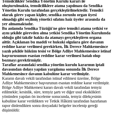
Temsilcilikler Sendika Yönetim Kurulu kararı ile
oluşturulmakta, temsilciliklere atama yapılması da Sendika
Yönetim Kurulu tarafından gerçekleştirilmektedir. Temsilci
olarak görev yapan kişiler, sendika zorunlu organ üyesi
olmadığı gibi seçilmiş yönetici sıfatını haiz üyeler arasında da
yer almamaktadır.
Bu anlamda Sendika Tüzüğü'ne göre temsilci atama yetkisi ve
aynı şekilde görevden alma yetkisi Sendika Yönetim Kurulunda
olduğu gibi takdir hakkı da atamayı gerçekleştiren organa
aittir. Açıklanan bu maddi ve hukuki olgulara göre davanın
reddine karar verilmesi gerekirken, İlk Derece Mahkemesince
yazılı şekilde hüküm tesisi ve Bölge Adliye Mahkemesince istinaf
başvurusunun esastan reddine karar verilmesi hatalı olup
bozmayı gerektirmiştir.
Taraflar arasındaki sendika yönetim kurulu kararının iptali
davasından dolayı yapılan yargılama sonunda İlk Derece
Mahkemesince davanın kabulüne karar verilmiştir.
Kararın davalı vekili tarafından istinaf edilmesi üzerine, Bölge
Adliye Mahkemesince başvurunun esastan reddine karar verilmiştir.
Bölge Adliye Mahkemesi kararı davalı vekili tarafından temyiz
edilmekle; kesinlik, süre, temyiz şartı ve diğer usul eksiklikleri
yönünden yapılan ön inceleme sonucunda, temyiz dilekçesinin
kabulüne karar verildikten ve Tetkik Hâkimi tarafından hazırlanan
rapor dinlendikten sonra dosyadaki belgeler incelenip gereği
düşünüldü: