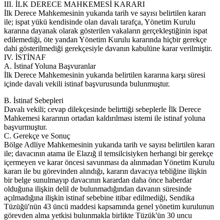
III. İLK DERECE MAHKEMESİ KARARI
İlk Derece Mahkemesinin yukarıda tarih ve sayısı belirtilen kararı
ile; ispat yükü kendisinde olan davalı tarafça, Yönetim Kurulu
kararına dayanak olarak gösterilen vakaların gerçekleştiğinin ispat
edilemediği, öte yandan Yönetim Kurulu kararında hiçbir gerekçe
dahi gösterilmediği gerekçesiyle davanın kabulüne karar verilmiştir.
IV. İSTİNAF
A. İstinaf Yoluna Başvuranlar
İlk Derece Mahkemesinin yukarıda belirtilen kararına karşı süresi
içinde davalı vekili istinaf başvurusunda bulunmuştur.
B. İstinaf Sebepleri
Davalı vekili; cevap dilekçesinde belirttiği sebeplerle İlk Derece
Mahkemesi kararının ortadan kaldırılması istemi ile istinaf yoluna
başvurmuştur.
C. Gerekçe ve Sonuç
Bölge Adliye Mahkemesinin yukarıda tarih ve sayısı belirtilen kararı
ile; davacının atama ile Elazığ il temsilcisiyken herhangi bir gerekçe
içermeyen ve karar öncesi savunması da alınmadan Yönetim Kurulu
kararı ile bu görevinden alındığı, kararın davacıya tebliğine ilişkin
bir belge sunulmayıp davacının karardan daha önce haberdar
olduğuna ilişkin delil de bulunmadığından davanın süresinde
açılmadığına ilişkin istinaf sebebine itibar edilmediği, Sendika
Tüzüğü'nün 43 üncü maddesi kapsamında genel yönetim kurulunun
görevden alma yetkisi bulunmakla birlikte Tüzük'ün 30 uncu