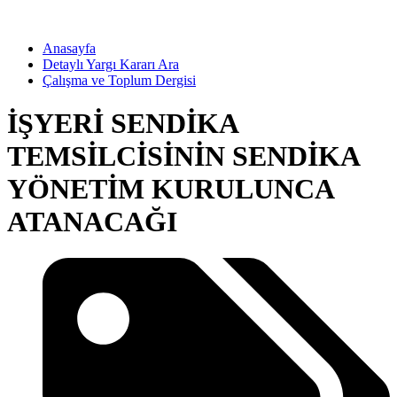
Anasayfa
Detaylı Yargı Kararı Ara
Çalışma ve Toplum Dergisi
İŞYERİ SENDİKA
TEMSİLCİSİNİN SENDİKA
YÖNETİM KURULUNCA
ATANACAĞI