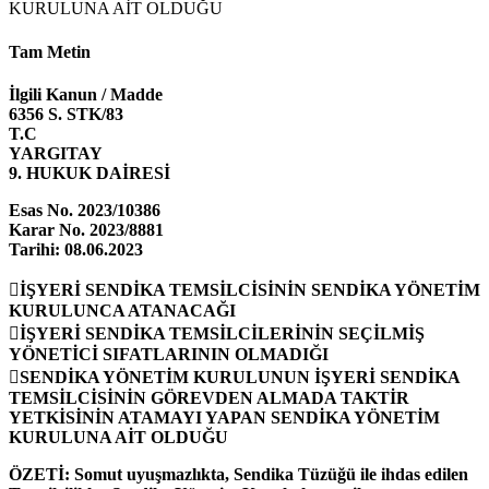
KURULUNA AİT OLDUĞU
Tam Metin
İlgili Kanun / Madde
6356 S. STK/83
T.C
YARGITAY
9. HUKUK DAİRESİ
Esas No. 2023/10386
Karar No. 2023/8881
Tarihi: 08.06.2023

İŞYERİ SENDİKA TEMSİLCİSİNİN SENDİKA YÖNETİM
KURULUNCA ATANACAĞI

İŞYERİ SENDİKA TEMSİLCİLERİNİN SEÇİLMİŞ
YÖNETİCİ SIFATLARININ OLMADIĞI

SENDİKA YÖNETİM KURULUNUN İŞYERİ SENDİKA
TEMSİLCİSİNİN GÖREVDEN ALMADA TAKTİR
YETKİSİNİN ATAMAYI YAPAN SENDİKA YÖNETİM
KURULUNA AİT OLDUĞU
ÖZETİ: Somut uyuşmazlıkta, Sendika Tüzüğü ile ihdas edilen