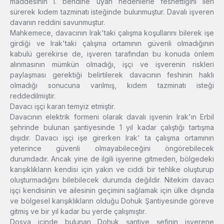
maddesinin I. bendine uyan nedenlerle feshettiğini ileri
sürerek kıdem tazminatı isteğinde bulunmuştur. Davalı işveren
davanın reddini savunmuştur.
Mahkemece, davacının Irak'taki çalışma koşullarını bilerek işe
girdiği ve Irak'taki çalışma ortamının güvenli olmadığının
kabulü gerekirse de, işveren tarafından bu konuda önlem
alınmasının mümkün olmadığı, işçi ve işverenin riskleri
paylaşması gerektiği belirtilerek davacının feshinin haklı
olmadığı sonucuna varılmış, kıdem tazminatı isteği
reddedilmiştir.
Davacı işçi kararı temyiz etmiştir.
Davacının elektrik formeni olarak davalı işvenin Irak'ın Erbil
şehrinde bulunan şantiyesinde 1 yıl kadar çalıştığı tartışma
dışıdır. Davacı işçi işe girerken Irak' ta çalışma ortamının
yeterince güvenli olmayabileceğini öngörebilecek
durumdadır. Ancak yine de ilgili işyerine gitmeden, bölgedeki
karışıklıkların kendisi için yakın ve ciddi bir tehlike oluşturup
oluşturmadığını bilebilecek durumda değildir. Nitekim davacı
işçi kendisinin ve ailesinin geçimini sağlamak için ülke dışında
ve bölgesel karışıklıkların olduğu Dohuk Şantiyesinde göreve
gitmiş ve bir yıl kadar bu yerde çalışmıştır.
Dosya içinde bulunan Dohuk şantiye şefinin işverene