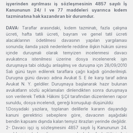
işyerinden ayrılması iş sözleşmesinin 4857 sayılı İş
Kanununun 24/ I ve 77 maddeleri uyarınca kıdem
tazminatına hak kazandıran bir durumdur.
DAVA:
Taraflar arasındaki, kıdem tazminatı, fazla çalışma
ücreti, hafta tatili ücreti, bayram ve genel tatil ücreti
alacaklarının ödetilmesi davasının yapılan yargılaması
sonunda; ilamda yazılı nedenlerle reddine ilişkin hüküm süresi
içinde duruşmalı olarak temyizen incelenmesi davacı
avukatınca istenilmesi üzerine dosya incelenerek işin
duruşmaya tabi olduğu anlaşılmış ve duruşma için 28/09/2010
Salı günü tayin edilerek taraflara çağrı kağıdı gönderilmişti.
Duruşma günü davacı adına Avukat S. E ile karşı taraf adına
Avukat N. Y. geldiler. Duruşmaya başlanarak hazır bulunan
avukatların sözlü açıklamaları dinlendikten sonra duruşmaya
son verilerek Tetkik Hâkimi Ş.Çil tarafından düzenlenen rapor
sunuldu, dosya incelendi, gereği konuşulup düşünüldü:
1.Dosyadaki yazılara, toplanan delillerle kararın dayandığı
kanuni gerektirici sebeplere göre, davacının aşağıdaki
bendin kapsamı dışında kalan temyiz itirazları yerinde değildir.
2- Davacı işçi iş sözleşmesini 4857 sayılı İş Kanununun 24.