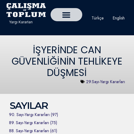
Türkçe
English
Yargı Kararları
Detaylı Yargı Kararı Ara
Çalışma ve Toplum Dergisi
İŞYERİNDE CAN
GÜVENLİĞİNİN TEHLİKEYE
DÜŞMESİ
29.Sayı-Yargı Kararları
SAYILAR
90. Sayı-Yargı Kararları (97)
89. Sayı-Yargı Kararları (75)
88. Sayı-Yargı Kararları (61)