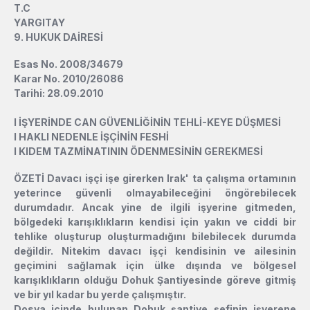
T.C
YARGITAY
9. HUKUK DAİRESİ
Esas No. 2008/34679
Karar No. 2010/26086
Tarihi: 28.09.2010
l
İŞYERİNDE CAN GÜVENLİĞİNİN TEHLİ-KEYE DÜŞMESİ
l
HAKLI NEDENLE İŞÇİNİN FESHİ
l
KIDEM TAZMİNATININ ÖDENMESİNİN GEREKMESİ
ÖZETİ Davacı işçi işe girerken Irak' ta çalışma ortamının
yeterince güvenli olmayabileceğini öngörebilecek
durumdadır. Ancak yine de ilgili işyerine gitmeden,
bölgedeki karışıklıkların kendisi için yakın ve ciddi bir
tehlike oluşturup oluşturmadığını bilebilecek durumda
değildir. Nitekim davacı işçi kendisinin ve ailesinin
geçimini sağlamak için ülke dışında ve bölgesel
karışıklıkların olduğu Dohuk Şantiyesinde göreve gitmiş
ve bir yıl kadar bu yerde çalışmıştır.
Dosya içinde bulunan Dohuk şantiye şefinin işverene