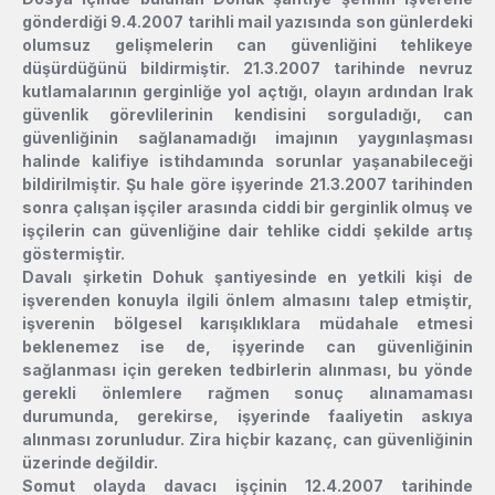
gönderdiği 9.4.2007 tarihli mail yazısında son günlerdeki
olumsuz gelişmelerin can güvenliğini tehlikeye
düşürdüğünü bildirmiştir. 21.3.2007 tarihinde nevruz
kutlamalarının gerginliğe yol açtığı, olayın ardından Irak
güvenlik görevlilerinin kendisini sorguladığı, can
güvenliğinin sağlanamadığı imajının yaygınlaşması
halinde kalifiye istihdamında sorunlar yaşanabileceği
bildirilmiştir. Şu hale göre işyerinde 21.3.2007 tarihinden
sonra çalışan işçiler arasında ciddi bir gerginlik olmuş ve
işçilerin can güvenliğine dair tehlike ciddi şekilde artış
göstermiştir.
Davalı şirketin Dohuk şantiyesinde en yetkili kişi de
işverenden konuyla ilgili önlem almasını talep etmiştir,
işverenin bölgesel karışıklıklara müdahale etmesi
beklenemez ise de, işyerinde can güvenliğinin
sağlanması için gereken tedbirlerin alınması, bu yönde
gerekli önlemlere rağmen sonuç alınamaması
durumunda, gerekirse, işyerinde faaliyetin askıya
alınması zorunludur. Zira hiçbir kazanç, can güvenliğinin
üzerinde değildir.
Somut olayda davacı işçinin 12.4.2007 tarihinde