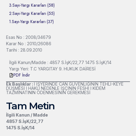
3.Sayı-Yargı Kararları (58)
2.Sayı-Yargı Kararları (55)
1.Sayı-Yargı Kararları (37)
Esas No : 2008/34679
Karar No : 2010/26086
Tarihi : 28.09.2010
İlgili Kanun/Madde : 4857 S.İşK/22,77 1475 S.İşK/14
Yargı Yeri: T.C YARGITAY 9. HUKUK DAİRESİ
PDF İndir
Ek Başlıklar :
l İŞYERİNDE CAN GÜVENLİĞİNİN TEHLİ-KEYE
DÜŞMESİ l HAKLI NEDENLE İŞÇİNİN FESHİ l KIDEM
TAZMİNATININ ÖDENMESİNİN GEREKMESİ
Tam Metin
İlgili Kanun / Madde
4857 S.İşK/22,77
1475 S.İşK/14