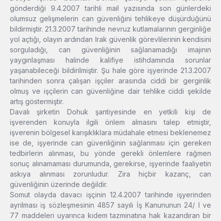
gönderdiği 9.4.2007 tarihli mail yazısında son günlerdeki
olumsuz gelişmelerin can güvenliğini tehlikeye düşürdüğünü
bildirmiştir. 21.3.2007 tarihinde nevruz kutlamalarının gerginliğe
yol açtığı, olayın ardından Irak güvenlik görevlilerinin kendisini
sorguladığı, can güvenliğinin sağlanamadığı imajının
yaygınlaşması halinde kalifiye istihdamında sorunlar
yaşanabileceği bildirilmiştir. Şu hale göre işyerinde 21.3.2007
tarihinden sonra çalışan işçiler arasında ciddi bir gerginlik
olmuş ve işçilerin can güvenliğine dair tehlike ciddi şekilde
artış göstermiştir.
Davalı şirketin Dohuk şantiyesinde en yetkili kişi de
işverenden konuyla ilgili önlem almasını talep etmiştir,
işverenin bölgesel karışıklıklara müdahale etmesi beklenemez
ise de, işyerinde can güvenliğinin sağlanması için gereken
tedbirlerin alınması, bu yönde gerekli önlemlere rağmen
sonuç alınamaması durumunda, gerekirse, işyerinde faaliyetin
askıya alınması zorunludur. Zira hiçbir kazanç, can
güvenliğinin üzerinde değildir.
Somut olayda davacı işçinin 12.4.2007 tarihinde işyerinden
ayrılması iş sözleşmesinin 4857 sayılı İş Kanununun 24/ I ve
77 maddeleri uyarınca kıdem tazminatına hak kazandıran bir