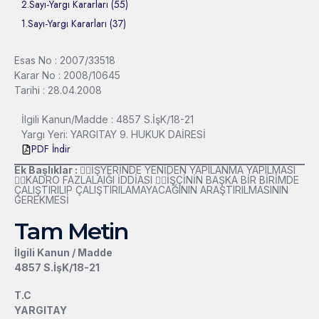
2.Sayı-Yargı Kararları (55)
1.Sayı-Yargı Kararları (37)
Esas No : 2007/33518
Karar No : 2008/10645
Tarihi : 28.04.2008
İlgili Kanun/Madde : 4857 S.İşK/18-21
Yargı Yeri: YARGITAY 9. HUKUK DAİRESİ
PDF İndir
Ek Başlıklar :
İŞYERİNDE YENİDEN YAPILANMA YAPILMASI
KADRO FAZLALAIĞI İDDİASI İŞÇİNİN BAŞKA BİR BİRİMDE
ÇALIŞTIRILIP ÇALIŞTIRILAMAYACAĞININ ARAŞTIRILMASININ
GEREKMESİ
Tam Metin
İlgili Kanun / Madde
4857 S.İşK/18-21
T.C
YARGITAY