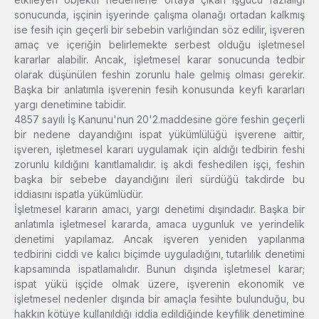
sonucunda, işçinin işyerinde çalışma olanağı ortadan kalkmış
ise fesih için geçerli bir sebebin varlığından söz edilir, işveren
amaç ve içeriğin belirlemekte serbest olduğu işletmesel
kararlar alabilir. Ancak, işletmesel karar sonucunda tedbir
olarak düşünülen feshin zorunlu hale gelmiş olması gerekir.
Başka bir anlatımla işverenin fesih konusunda keyfi kararları
yargı denetimine tabidir.
4857 sayılı İş Kanunu'nun 20'2.maddesine göre feshin geçerli
bir nedene dayandığını ispat yükümlülüğü işverene aittir,
işveren, işletmesel kararı uygulamak için aldığı tedbirin feshi
zorunlu kıldığını kanıtlamalıdır. iş akdi feshedilen işçi, feshin
başka bir sebebe dayandığını ileri sürdüğü takdirde bu
iddiasını ispatla yükümlüdür.
İşletmesel kararın amacı, yargı denetimi dışındadır. Başka bir
anlatımla işletmesel kararda, amaca uygunluk ve yerindelik
denetimi yapılamaz. Ancak işveren yeniden yapılanma
tedbirini ciddi ve kalıcı biçimde uyguladığını, tutarlılık denetimi
kapsamında ispatlamalıdır. Bunun dışında işletmesel karar;
ispat yükü işçide olmak üzere, işverenin ekonomik ve
işletmesel nedenler dışında bir amaçla fesihte bulunduğu, bu
hakkın kötüye kullanıldığı iddia edildiğinde keyfilik denetimine