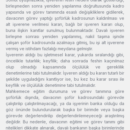
birleşmeden sonra yeniden yapılanma doğrultusunda kadro
yapısında ve görev tanımında esaslı değişikliklere gidilerek,
davacının görev yaptığı şoförlük kadrosunun kaldırılması ve
alt işverene verilmesi kararı, bağlı bir işveren kararı olup,
buna ilişkin kanıtlar sunulmuş bulunmaktadır. Davalı işveren
birleşme sonrası yeniden yapılanmış, nakil taşıma işinde
çalışan şoför kadrosunda azalmaya gitmiş, bu işi alt işverene
vermiş ve istihdam fazlalığı meydana gelmiştir.
İşverenin aldığı bu işletmesel karar, yukarda sıralandığı gibi,
öncelikle tutarlılık; keyfilik; daha sonrada feshin kaçınılmaz
olup olmadığı kapsamında ölçülülük ve gereklilik
denetimlerine tabi tutulmalıdır. İşveren aldığı bu kararı tutarlı bir
şekilde uyguladığını kanıtlıyor ise, bu kez bu karar sırası ile
keyfilik ve ölçülülük denetimine tabi tutulmalıdır.
Mahkemece eğitim durumuna ve görev tanımına göre
şoförlük dışında, davacının şoför kadrosundaki görevde
çalıştırılıp çalıştırılmayacağı, ya da işyerinin banka olduğu da
göz önünde bulundurularak başka bir birimde veya başka
görevde değerlendirilip değerlendirilemeyeceği araştırılmış
değildir. Bu nedenle, davacının eğitimi ve görev tanımı gibi
nitelikleri dikkate alınarak, davalı bankanın başka birimlerinde