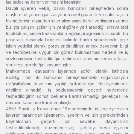
işe iadesine karar verilmesini istemiştir.
Davalı işveren vekili, davalı bankanın birleşmeden sonra
oluşturulan yeni organizasyonda özel güvenlik ve nakit taşıma
hizmetlerinin dışarıdan satın alınmasına karar verilmesi üzerine
bu işte çalışan işçiler için yeni görev yeri arandığı, sınava tabi
tutuldukları, sınavı kazananların eğitim programına alınarak, bu
programı başarıyla bitirmesi halinde banka şubelerinde gişe
işlem yetkilisi olarak görevlendirildikleri ancak davacının bilgi
ve tecrübesine uygun bir görev bulunmaması nedeni ile iş
sözleşmesinin feshedildiğini belirterek davanın reddine karar
verilmesi gerektiğini savunmuştur.
Mahkemece davacının işyerinde şoför olarak istihdam
edildiği, her iki bankanın birleşmesindeki organizasyon
değişikliğinin davacının yaptığı şoförlük işini etkileyebilecek
nitelikte olmadığı, iş sözleşmesinin geçerli nedenlerle
feshedildiğinin somut delillerle kanıtlanamadığı gerekçesi ile
davanın kabulüne karar verilmiştir.
4857 Sayılı İş Kanunu'nun 18.maddesinde iş sözleşmesinin
işveren tarafından işletmenin, işyerinin ve işin gereklerinden
kaynaklanan geçerli bir sebebe dayanılarak
feshedilebileceği düzenlenmiştir, işletmeyi veya işyerini
etkileyen objektif nedenlerle ortaya çıkan işgücü fazlalığı