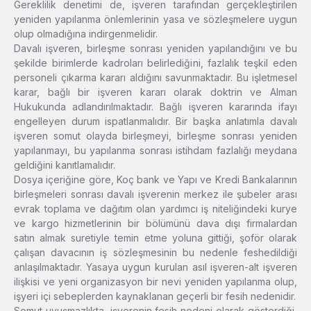
Gereklilik denetimi de, işveren tarafından gerçekleştirilen
yeniden yapılanma önlemlerinin yasa ve sözleşmelere uygun
olup olmadığına indirgenmelidir.
Davalı işveren, birleşme sonrası yeniden yapılandığını ve bu
şekilde birimlerde kadroları belirlediğini, fazlalık teşkil eden
personeli çıkarma kararı aldığını savunmaktadır. Bu işletmesel
karar, bağlı bir işveren kararı olarak doktrin ve Alman
Hukukunda adlandırılmaktadır. Bağlı işveren kararında ifayı
engelleyen durum ispatlanmalıdır. Bir başka anlatımla davalı
işveren somut olayda birleşmeyi, birleşme sonrası yeniden
yapılanmayı, bu yapılanma sonrası istihdam fazlalığı meydana
geldiğini kanıtlamalıdır.
Dosya içeriğine göre, Koç bank ve Yapı ve Kredi Bankalarının
birleşmeleri sonrası davalı işverenin merkez ile şubeler arası
evrak toplama ve dağıtım olan yardımcı iş niteliğindeki kurye
ve kargo hizmetlerinin bir bölümünü dava dışı firmalardan
satın almak suretiyle temin etme yoluna gittiği, şoför olarak
çalışan davacının iş sözleşmesinin bu nedenle feshedildiği
anlaşılmaktadır. Yasaya uygun kurulan asıl işveren-alt işveren
ilişkisi ve yeni organizasyon bir nevi yeniden yapılanma olup,
işyeri içi sebeplerden kaynaklanan geçerli bir fesih nedenidir.
Somut uyuşmazlıkta, işverenin fesih nedeni olarak gösterdiği,