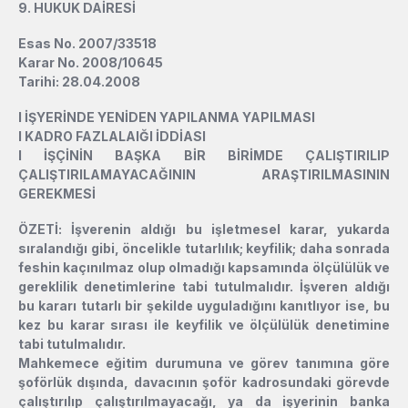
9. HUKUK DAİRESİ
Esas No. 2007/33518
Karar No. 2008/10645
Tarihi: 28.04.2008
l
İŞYERİNDE YENİDEN YAPILANMA YAPILMASI
l
KADRO FAZLALAIĞI İDDİASI
l
İŞÇİNİN BAŞKA BİR BİRİMDE ÇALIŞTIRILIP
ÇALIŞTIRILAMAYACAĞININ ARAŞTIRILMASININ
GEREKMESİ
ÖZETİ: İşverenin aldığı bu işletmesel karar, yukarda
sıralandığı gibi, öncelikle tutarlılık; keyfilik; daha sonrada
feshin kaçınılmaz olup olmadığı kapsamında ölçülülük ve
gereklilik denetimlerine tabi tutulmalıdır. İşveren aldığı
bu kararı tutarlı bir şekilde uyguladığını kanıtlıyor ise, bu
kez bu karar sırası ile keyfilik ve ölçülülük denetimine
tabi tutulmalıdır.
Mahkemece eğitim durumuna ve görev tanımına göre
şoförlük dışında, davacının şoför kadrosundaki görevde
çalıştırılıp çalıştırılmayacağı, ya da işyerinin banka