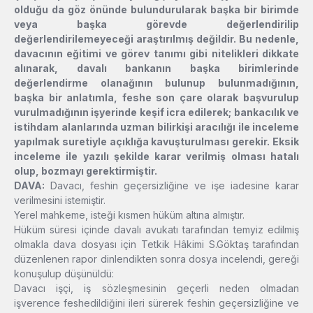
olduğu da göz önünde bulundurularak başka bir birimde
veya başka görevde değerlendirilip
değerlendirilemeyeceği araştırılmış değildir. Bu nedenle,
davacının eğitimi ve görev tanımı gibi nitelikleri dikkate
alınarak, davalı bankanın başka birimlerinde
değerlendirme olanağının bulunup bulunmadığının,
başka bir anlatımla, feshe son çare olarak başvurulup
vurulmadığının işyerinde keşif icra edilerek; bankacılık ve
istihdam alanlarında uzman bilirkişi aracılığı ile inceleme
yapılmak suretiyle açıklığa kavuşturulması gerekir. Eksik
inceleme ile yazılı şekilde karar verilmiş olması hatalı
olup, bozmayı gerektirmiştir.
DAVA
:
Davacı, feshin geçersizliğine ve işe iadesine karar
verilmesini istemiştir.
Yerel mahkeme, isteği kısmen hüküm altına almıştır.
Hüküm süresi içinde davalı avukatı tarafından temyiz edilmiş
olmakla dava dosyası için Tetkik Hâkimi S.Göktaş tarafından
düzenlenen rapor dinlendikten sonra dosya incelendi, gereği
konuşulup düşünüldü:
Davacı işçi, iş sözleşmesinin geçerli neden olmadan
işverence feshedildiğini ileri sürerek feshin geçersizliğine ve