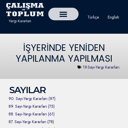
Türkçe
English
Yargı Kararları
Detaylı Yargı Kararı Ara
Çalışma ve Toplum Dergisi
İŞYERİNDE YENİDEN
YAPILANMA YAPILMASI
19.Sayı-Yargı Kararları
SAYILAR
90. Sayı-Yargı Kararları (97)
89. Sayı-Yargı Kararları (75)
88. Sayı-Yargı Kararları (61)
87. Sayı-Yargı Kararları (78)