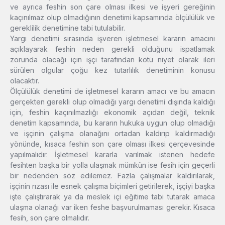
ve ayrıca feshin son çare olması ilkesi ve işyeri gereğinin
kaçınılmaz olup olmadığının denetimi kapsamında ölçülülük ve
gereklilik denetimine tabi tutulabilir.
Yargı denetimi sırasında işveren işletmesel kararın amacını
açıklayarak feshin neden gerekli olduğunu ispatlamak
zorunda olacağı için işçi tarafından kötü niyet olarak ileri
sürülen olgular çoğu kez tutarlılık denetiminin konusu
olacaktır.
Ölçülülük denetimi de işletmesel kararın amacı ve bu amacın
gerçekten gerekli olup olmadığı yargı denetimi dışında kaldığı
için, feshin kaçınılmazlığı ekonomik açıdan değil, teknik
denetim kapsamında, bu kararın hukuka uygun olup olmadığı
ve işçinin çalışma olanağını ortadan kaldırıp kaldırmadığı
yönünde, kısaca feshin son çare olması ilkesi çerçevesinde
yapılmalıdır. İşletmesel kararla varılmak istenen hedefe
fesihten başka bir yolla ulaşmak mümkün ise fesih için geçerli
bir nedenden söz edilemez. Fazla çalışmalar kaldırılarak,
işçinin rızası ile esnek çalışma biçimleri getirilerek, işçiyi başka
işte çalıştırarak ya da meslek içi eğitime tabi tutarak amaca
ulaşma olanağı var iken feshe başvurulmaması gerekir. Kısaca
fesih, son çare olmalıdır.