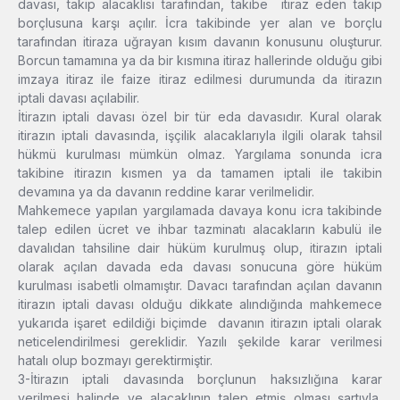
davası, takip alacaklısı tarafından, takibe itiraz eden takip
borçlusuna karşı açılır. İcra takibinde yer alan ve borçlu
tarafından itiraza uğrayan kısım davanın konusunu oluşturur.
Borcun tamamına ya da bir kısmına itiraz hallerinde olduğu gibi
imzaya itiraz ile faize itiraz edilmesi durumunda da itirazın
iptali davası açılabilir.
İtirazın iptali davası özel bir tür eda davasıdır. Kural olarak
itirazın iptali davasında, işçilik alacaklarıyla ilgili olarak tahsil
hükmü kurulması mümkün olmaz. Yargılama sonunda icra
takibine itirazın kısmen ya da tamamen iptali ile takibin
devamına ya da davanın reddine karar verilmelidir.
Mahkemece yapılan yargılamada davaya konu icra takibinde
talep edilen ücret ve ihbar tazminatı alacakların kabulü ile
davalıdan tahsiline dair hüküm kurulmuş olup, itirazın iptali
olarak açılan davada eda davası sonucuna göre hüküm
kurulması isabetli olmamıştır. Davacı tarafından açılan davanın
itirazın iptali davası olduğu dikkate alındığında mahkemece
yukarıda işaret edildiği biçimde davanın itirazın iptali olarak
neticelendirilmesi gereklidir. Yazılı şekilde karar verilmesi
hatalı olup bozmayı gerektirmiştir.
3-İtirazın iptali davasında borçlunun haksızlığına karar
verilmesi halinde ve alacaklının talep etmiş olması şartıyla,