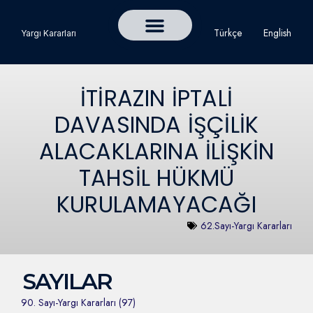
Türkçe
English
Yargı Kararları
Detaylı Yargı Kararı Ara
Çalışma ve Toplum Dergisi
İTİRAZIN İPTALİ
DAVASINDA İŞÇİLİK
ALACAKLARINA İLİŞKİN
TAHSİL HÜKMÜ
KURULAMAYACAĞI
62.Sayı-Yargı Kararları
SAYILAR
90. Sayı-Yargı Kararları (97)