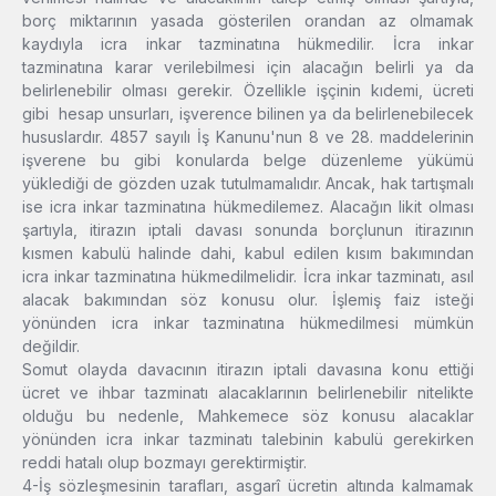
borç miktarının yasada gösterilen orandan az olmamak
kaydıyla icra inkar tazminatına hükmedilir. İcra inkar
tazminatına karar verilebilmesi için alacağın belirli ya da
belirlenebilir olması gerekir. Özellikle işçinin kıdemi, ücreti
gibi hesap unsurları, işverence bilinen ya da belirlenebilecek
hususlardır. 4857 sayılı İş Kanunu'nun 8 ve 28. maddelerinin
işverene bu gibi konularda belge düzenleme yükümü
yüklediği de gözden uzak tutulmamalıdır. Ancak, hak tartışmalı
ise icra inkar tazminatına hükmedilemez. Alacağın likit olması
şartıyla, itirazın iptali davası sonunda borçlunun itirazının
kısmen kabulü halinde dahi, kabul edilen kısım bakımından
icra inkar tazminatına hükmedilmelidir. İcra inkar tazminatı, asıl
alacak bakımından söz konusu olur. İşlemiş faiz isteği
yönünden icra inkar tazminatına hükmedilmesi mümkün
değildir.
Somut olayda davacının itirazın iptali davasına konu ettiği
ücret ve ihbar tazminatı alacaklarının belirlenebilir nitelikte
olduğu bu nedenle, Mahkemece söz konusu alacaklar
yönünden icra inkar tazminatı talebinin kabulü gerekirken
reddi hatalı olup bozmayı gerektirmiştir.
4-İş sözleşmesinin tarafları, asgarî ücretin altında kalmamak