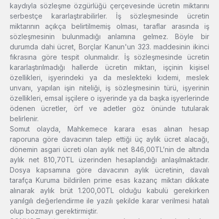
kaydıyla sözleşme özgürlüğü çerçevesinde ücretin miktarını
serbestçe kararlaştırabilirler. İş sözleşmesinde ücretin
miktarının açıkça belirtilmemiş olması, taraflar arasında iş
sözleşmesinin bulunmadığı anlamına gelmez. Böyle bir
durumda dahi ücret, Borçlar Kanun'un 323. maddesinin ikinci
fıkrasına göre tespit olunmalıdır. İş sözleşmesinde ücretin
kararlaştırılmadığı hallerde ücretin miktarı, işçinin kişisel
özellikleri, işyerindeki ya da meslekteki kıdemi, meslek
unvanı, yapılan işin niteliği, iş sözleşmesinin türü, işyerinin
özellikleri, emsal işçilere o işyerinde ya da başka işyerlerinde
ödenen ücretler, örf ve adetler göz önünde tutularak
belirlenir.
Somut olayda, Mahkemece karara esas alınan hesap
raporuna göre davacının talep ettiği üç aylık ücret alacağı,
dönemin asgari ücreti olan aylık net 846,00TL’nin de altında
aylık net 810,70TL üzerinden hesaplandığı anlaşılmaktadır.
Dosya kapsamına göre davacının aylık ücretinin, davalı
tarafça Kuruma bildirilen prime esas kazanç miktarı dikkate
alınarak aylık brüt 1.200,00TL olduğu kabulü gerekirken
yanılgılı değerlendirme ile yazılı şekilde karar verilmesi hatalı
olup bozmayı gerektirmiştir.