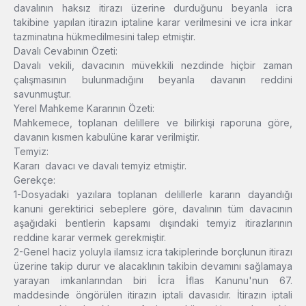
davalının haksız itirazı üzerine durduğunu beyanla icra
takibine yapılan itirazın iptaline karar verilmesini ve icra inkar
tazminatına hükmedilmesini talep etmiştir.
Davalı Cevabının Özeti:
Davalı vekili, davacının müvekkili nezdinde hiçbir zaman
çalışmasının bulunmadığını beyanla davanın reddini
savunmuştur.
Yerel Mahkeme Kararının Özeti:
Mahkemece, toplanan delillere ve bilirkişi raporuna göre,
davanın kısmen kabulüne karar verilmiştir.
Temyiz:
Kararı davacı ve davalı temyiz etmiştir.
Gerekçe:
1-Dosyadaki yazılara toplanan delillerle kararın dayandığı
kanuni gerektirici sebeplere göre, davalının tüm davacının
aşağıdaki bentlerin kapsamı dışındaki temyiz itirazlarının
reddine karar vermek gerekmiştir.
2-Genel haciz yoluyla ilamsız icra takiplerinde borçlunun itirazı
üzerine takip durur ve alacaklının takibin devamını sağlamaya
yarayan imkanlarından biri İcra İflas Kanunu'nun 67.
maddesinde öngörülen itirazın iptali davasıdır. İtirazın iptali