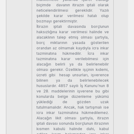
biçimde davanın itirazın iptali olarak
neticelendirilmesi gereklidir. Yazılı
şekilde karar verilmesi hatalı olup
bozmayı gerektirmiştir.
İtirazın iptali davasında borçlunun
haksızlığına karar verilmesi halinde ve
alacaklının talep etmiş olması şartıyla,
borç miktarının yasada gösterilen
orandan az olmamak kaydıyla icra inkar
tazminatına hükmedilir. İcra inkar
tazminatına karar verilebilmesi için
alacağın belirli ya da belirlenebilir
olması gerekir. Özellikle işçinin kıdemi,
ücreti gibi hesap unsurları, işverence
bilinen ya da belirlenebilecek
hususlardır. 4857 sayılı İş Kanunu'nun 8
ve 28. maddelerinin işverene bu gibi
konularda belge düzenleme yükümü
yüklediği de gözden uzak
tutulmamalıdır. Ancak, hak tartışmalı ise
icra inkar tazminatına hükmedilemez.
Alacağın likit olması şartıyla, itirazın
iptali davası sonunda borçlunun itirazının
kısmen kabulü halinde dahi, kabul