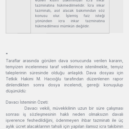
edilen kısım bakımından icra inkar
tazminatına hükmedilmelidir. İcra inkar
tazminatı, asıl alacak bakımından söz
konusu olur. İşlemiş faiz isteği
yönünden icra inkar tazminatına
hükmedilmesi mümkün değildir.
"
Taraflar arasında görülen dava sonucunda verilen kararın,
temyizen incelenmesi taraf vekillerince istenilmekle, temyiz
taleplerinin süresinde olduğu anlaşıldı. Dava dosyası için
Tetkik Hakimi M. Hacıoğlu tarafından düzenlenen rapor
dinlendikten sonra dosya incelendi, gereği konuşulup
düşünüldü:
Davacı İsteminin Özeti:
Davacı vekili, müvekkilinin uzun bir süre çalışması
sonrası iş sözleşmesinin haklı neden olmaksızın davalı
işverence feshedildiğini, ödenmeyen ihbar tazminatı ile üç
aylık ücret alacaklarının tahsili için yapılan ilamsız icra takibinin