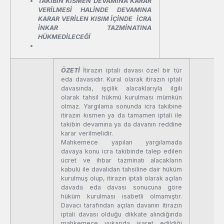
TAKİBİN KISMEN DEVAMINA KARAR
VERİLMESİ HALİNDE DEVAMINA
KARAR VERİLEN KISIM İÇİNDE İCRA
İNKAR TAZMİNATINA
HÜKMEDİLECEĞİ
ÖZETİ
İtirazın iptali davası özel bir tür
eda davasıdır. Kural olarak itirazın iptali
davasında, işçilik alacaklarıyla ilgili
olarak tahsil hükmü kurulması mümkün
olmaz. Yargılama sonunda icra takibine
itirazın kısmen ya da tamamen iptali ile
takibin devamına ya da davanın reddine
karar verilmelidir.
Mahkemece yapılan yargılamada
davaya konu icra takibinde talep edilen
ücret ve ihbar tazminatı alacakların
kabulü ile davalıdan tahsiline dair hüküm
kurulmuş olup, itirazın iptali olarak açılan
davada eda davası sonucuna göre
hüküm kurulması isabetli olmamıştır.
Davacı tarafından açılan davanın itirazın
iptali davası olduğu dikkate alındığında
mahkemece yukarıda işaret edildiği