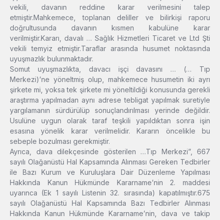
vekili, davanın reddine karar verilmesini talep
etmiştir.Mahkemece, toplanan deliller ve bilirkişi raporu
doğrultusunda davanın kısmen kabulüne karar
verilmiştir.Kararı, davalı … Sağlık Hizmetleri Ticaret ve Ltd Şti
vekili temyiz etmiştir.Taraflar arasında husumet noktasında
uyuşmazlık bulunmaktadır.
Somut uyuşmazlıkta, davacı işçi davasını … (… Tıp
Merkezi)’ne yöneltmiş olup, mahkemece husumetin iki ayrı
şirkete mi, yoksa tek şirkete mi yöneltildiği konusunda gerekli
araştırma yapılmadan aynı adrese tebligat yapılmak suretiyle
yargılamanın sürdürülüp sonuçlandırılması yerinde değildir.
Usulüne uygun olarak taraf teşkili yapıldıktan sonra işin
esasına yönelik karar verilmelidir. Kararın öncelikle bu
sebeple bozulması gerekmiştir.
Ayrıca, dava dilekçesinde gösterilen …Tıp Merkezi”, 667
sayılı Olağanüstü Hal Kapsamında Alınması Gereken Tedbirler
ile Bazı Kurum ve Kuruluşlara Dair Düzenleme Yapılması
Hakkında Kanun Hükmünde Kararname’nin 2. maddesi
uyarınca (Ek 1 sayılı Listenin 32. sırasında) kapatılmıştır.675
sayılı Olağanüstü Hal Kapsamında Bazı Tedbirler Alınması
Hakkında Kanun Hükmünde Kararname’nin, dava ve takip