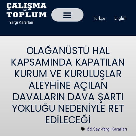
Türkçe
English
Yargı Kararları
Detaylı Yargı Kararı Ara
Çalışma ve Toplum Dergisi
OLAĞANÜSTÜ HAL
KAPSAMINDA KAPATILAN
KURUM VE KURULUŞLAR
ALEYHİNE AÇILAN
DAVALARIN DAVA ŞARTI
YOKLUĞU NEDENİYLE RET
EDİLECEĞİ
66.Sayı-Yargı Kararları