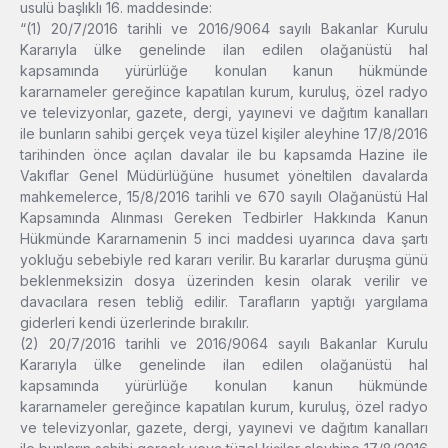
usulü başlıklı 16. maddesinde:
“(1) 20/7/2016 tarihli ve 2016/9064 sayılı Bakanlar Kurulu
Kararıyla ülke genelinde ilan edilen olağanüstü hal
kapsamında yürürlüğe konulan kanun hükmünde
kararnameler gereğince kapatılan kurum, kuruluş, özel radyo
ve televizyonlar, gazete, dergi, yayınevi ve dağıtım kanalları
ile bunların sahibi gerçek veya tüzel kişiler aleyhine 17/8/2016
tarihinden önce açılan davalar ile bu kapsamda Hazine ile
Vakıflar Genel Müdürlüğüne husumet yöneltilen davalarda
mahkemelerce, 15/8/2016 tarihli ve 670 sayılı Olağanüstü Hal
Kapsamında Alınması Gereken Tedbirler Hakkında Kanun
Hükmünde Kararnamenin 5 inci maddesi uyarınca dava şartı
yokluğu sebebiyle red kararı verilir. Bu kararlar duruşma günü
beklenmeksizin dosya üzerinden kesin olarak verilir ve
davacılara resen tebliğ edilir. Tarafların yaptığı yargılama
giderleri kendi üzerlerinde bırakılır.
(2) 20/7/2016 tarihli ve 2016/9064 sayılı Bakanlar Kurulu
Kararıyla ülke genelinde ilan edilen olağanüstü hal
kapsamında yürürlüğe konulan kanun hükmünde
kararnameler gereğince kapatılan kurum, kuruluş, özel radyo
ve televizyonlar, gazete, dergi, yayınevi ve dağıtım kanalları