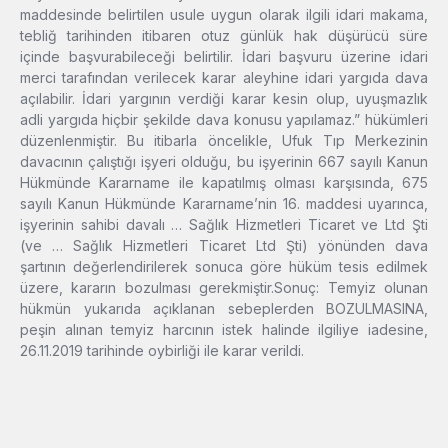
maddesinde belirtilen usule uygun olarak ilgili idari makama,
tebliğ tarihinden itibaren otuz günlük hak düşürücü süre
içinde başvurabileceği belirtilir. İdari başvuru üzerine idari
merci tarafından verilecek karar aleyhine idari yargıda dava
açılabilir. İdari yargının verdiği karar kesin olup, uyuşmazlık
adli yargıda hiçbir şekilde dava konusu yapılamaz.” hükümleri
düzenlenmiştir. Bu itibarla öncelikle, Ufuk Tıp Merkezinin
davacının çalıştığı işyeri olduğu, bu işyerinin 667 sayılı Kanun
Hükmünde Kararname ile kapatılmış olması karşısında, 675
sayılı Kanun Hükmünde Kararname’nin 16. maddesi uyarınca,
işyerinin sahibi davalı … Sağlık Hizmetleri Ticaret ve Ltd Şti
(ve … Sağlık Hizmetleri Ticaret Ltd Şti) yönünden dava
şartının değerlendirilerek sonuca göre hüküm tesis edilmek
üzere, kararın bozulması gerekmiştir.Sonuç: Temyiz olunan
hükmün yukarıda açıklanan sebeplerden BOZULMASINA,
peşin alınan temyiz harcının istek halinde ilgiliye iadesine,
26.11.2019 tarihinde oybirliği ile karar verildi.