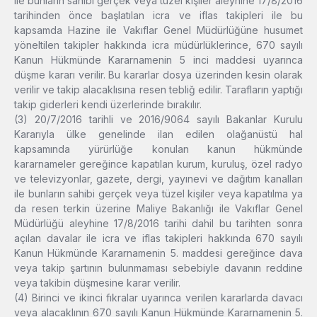
ile bunların sahibi gerçek veya tüzel kişiler aleyhine 17/8/2016
tarihinden önce başlatılan icra ve iflas takipleri ile bu
kapsamda Hazine ile Vakıflar Genel Müdürlüğüne husumet
yöneltilen takipler hakkında icra müdürlüklerince, 670 sayılı
Kanun Hükmünde Kararnamenin 5 inci maddesi uyarınca
düşme kararı verilir. Bu kararlar dosya üzerinden kesin olarak
verilir ve takip alacaklısına resen tebliğ edilir. Tarafların yaptığı
takip giderleri kendi üzerlerinde bırakılır.
(3) 20/7/2016 tarihli ve 2016/9064 sayılı Bakanlar Kurulu
Kararıyla ülke genelinde ilan edilen olağanüstü hal
kapsamında yürürlüğe konulan kanun hükmünde
kararnameler gereğince kapatılan kurum, kuruluş, özel radyo
ve televizyonlar, gazete, dergi, yayınevi ve dağıtım kanalları
ile bunların sahibi gerçek veya tüzel kişiler veya kapatılma ya
da resen terkin üzerine Maliye Bakanlığı ile Vakıflar Genel
Müdürlüğü aleyhine 17/8/2016 tarihi dahil bu tarihten sonra
açılan davalar ile icra ve iflas takipleri hakkında 670 sayılı
Kanun Hükmünde Kararnamenin 5. maddesi gereğince dava
veya takip şartının bulunmaması sebebiyle davanın reddine
veya takibin düşmesine karar verilir.
(4) Birinci ve ikinci fıkralar uyarınca verilen kararlarda davacı
veya alacaklının 670 sayılı Kanun Hükmünde Kararnamenin 5.