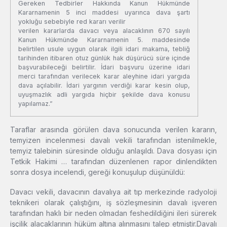
Gereken Tedbirler Hakkında Kanun Hükmünde
Kararnamenin 5 inci maddesi uyarınca dava şartı
yokluğu sebebiyle red kararı verilir
verilen kararlarda davacı veya alacaklının 670 sayılı
Kanun Hükmünde Kararnamenin 5. maddesinde
belirtilen usule uygun olarak ilgili idari makama, tebliğ
tarihinden itibaren otuz günlük hak düşürücü süre içinde
başvurabileceği belirtilir. İdari başvuru üzerine idari
merci tarafından verilecek karar aleyhine idari yargıda
dava açılabilir. İdari yargının verdiği karar kesin olup,
uyuşmazlık adli yargıda hiçbir şekilde dava konusu
yapılamaz.”
Taraflar arasında görülen dava sonucunda verilen kararın,
temyizen incelenmesi davalı vekili tarafından istenilmekle,
temyiz talebinin süresinde olduğu anlaşıldı. Dava dosyası için
Tetkik Hakimi … tarafından düzenlenen rapor dinlendikten
sonra dosya incelendi, gereği konuşulup düşünüldü:
Davacı vekili, davacının davalıya ait tıp merkezinde radyoloji
teknikeri olarak çalıştığını, iş sözleşmesinin davalı işveren
tarafından haklı bir neden olmadan feshedildiğini ileri sürerek
işçilik alacaklarının hüküm altına alınmasını talep etmiştir.Davalı