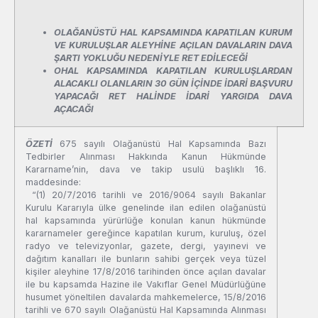
OLAĞANÜSTÜ HAL KAPSAMINDA KAPATILAN KURUM
VE KURULUŞLAR ALEYHİNE AÇILAN DAVALARIN DAVA
ŞARTI YOKLUĞU NEDENİYLE RET EDİLECEĞİ
OHAL KAPSAMINDA KAPATILAN KURULUŞLARDAN
ALACAKLI OLANLARIN 30 GÜN İÇİNDE İDARİ BAŞVURU
YAPACAĞI RET HALİNDE İDARİ YARGIDA DAVA
AÇACAĞI
ÖZETİ
675 sayılı Olağanüstü Hal Kapsamında Bazı
Tedbirler Alınması Hakkında Kanun Hükmünde
Kararname’nin, dava ve takip usulü başlıklı 16.
maddesinde:
“(1) 20/7/2016 tarihli ve 2016/9064 sayılı Bakanlar
Kurulu Kararıyla ülke genelinde ilan edilen olağanüstü
hal kapsamında yürürlüğe konulan kanun hükmünde
kararnameler gereğince kapatılan kurum, kuruluş, özel
radyo ve televizyonlar, gazete, dergi, yayınevi ve
dağıtım kanalları ile bunların sahibi gerçek veya tüzel
kişiler aleyhine 17/8/2016 tarihinden önce açılan davalar
ile bu kapsamda Hazine ile Vakıflar Genel Müdürlüğüne
husumet yöneltilen davalarda mahkemelerce, 15/8/2016
tarihli ve 670 sayılı Olağanüstü Hal Kapsamında Alınması