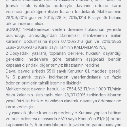
(davalı sıfatı )yokluğu nedeniyle davanın reddine karar
verilmesi gerektiğine ilişkin kararın kaldırılarak Mahkemenin
28/09/2015 gün ve 2014/228 E, 2015/1214 K sayılı ilk hükmü
tekrar incelenmelidir.
SONUÇ: 1-Mahkemece verilen direnme hükmünün yerinde
bulunduğu anlaşıldığından Dairemizin mahkemenin anılan
kararının bozulmasına ilişkin 07/06/2016 gün ve 2016/6853
Esas- 2016/9376 Karar sayılı ilamının KALDIRILMASINA,
2-Dosyadaki yazılara, toplanan delillere, hükmün dayandığı
gerektirici nedenlere göre tarafların aşağıdaki bendin
kapsamı dışındaki diğer temyiz itirazlarının reddine,
Dava; davacı şirketin 5510 sayılı Kanunun 81. maddesi gereği
% 5 puanlık teşvik indirimden yararlandırılması ve fazla
ödenen primlerin tahsili istemine ilişkindir.
Mahkemece; davanın kabulü ile 7.554,62 TL'nin 1.000 TL'sinin
dava kalanının ıslah tarihi olan 28/07/2015 tarihinden itibaren
yasal faizi ile birlikte davalıdan alınarak davacıya ödenmesine
karar verilmiştir.
Uyuşmazlık, ihale konusu iş nedeniyle Kuruma yapılan bildirim
ve prim ödemesi esnasında 5510 sayılı Kanun'un 81/1-(ı) bendi
kapsamında % 5 oranındaki prim teşvikinden yararlanamayan