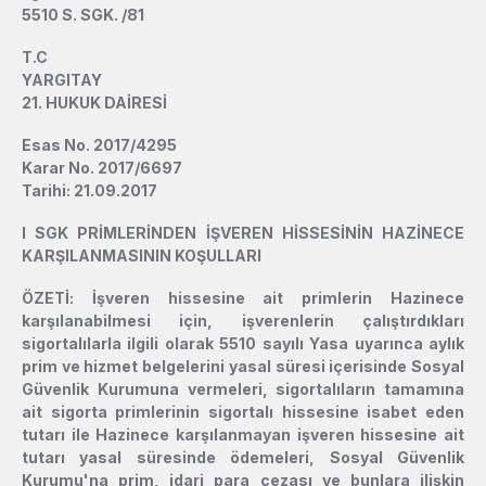
5510 S. SGK. /81
T.C
YARGITAY
21. HUKUK DAİRESİ
Esas No. 2017/4295
Karar No. 2017/6697
Tarihi: 21.09.2017
l
SGK PRİMLERİNDEN İŞVEREN HİSSESİNİN HAZİNECE
KARŞILANMASININ KOŞULLARI
ÖZETİ: İşveren hissesine ait primlerin Hazinece
karşılanabilmesi için, işverenlerin çalıştırdıkları
sigortalılarla ilgili olarak 5510 sayılı Yasa uyarınca aylık
prim ve hizmet belgelerini yasal süresi içerisinde Sosyal
Güvenlik Kurumuna vermeleri, sigortalıların tamamına
ait sigorta primlerinin sigortalı hissesine isabet eden
tutarı ile Hazinece karşılanmayan işveren hissesine ait
tutarı yasal süresinde ödemeleri, Sosyal Güvenlik
Kurumu'na prim, idari para cezası ve bunlara ilişkin