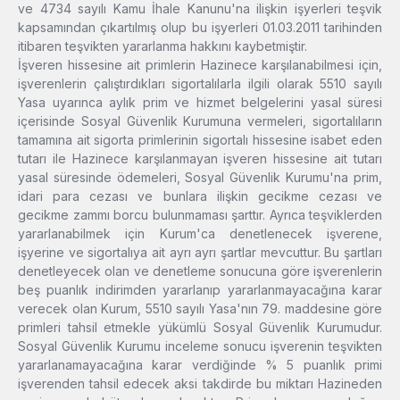
ve 4734 sayılı Kamu İhale Kanunu'na ilişkin işyerleri teşvik
kapsamından çıkartılmış olup bu işyerleri 01.03.2011 tarihinden
itibaren teşvikten yararlanma hakkını kaybetmiştir.
İşveren hissesine ait primlerin Hazinece karşılanabilmesi için,
işverenlerin çalıştırdıkları sigortalılarla ilgili olarak 5510 sayılı
Yasa uyarınca aylık prim ve hizmet belgelerini yasal süresi
içerisinde Sosyal Güvenlik Kurumuna vermeleri, sigortalıların
tamamına ait sigorta primlerinin sigortalı hissesine isabet eden
tutarı ile Hazinece karşılanmayan işveren hissesine ait tutarı
yasal süresinde ödemeleri, Sosyal Güvenlik Kurumu'na prim,
idari para cezası ve bunlara ilişkin gecikme cezası ve
gecikme zammı borcu bulunmaması şarttır. Ayrıca teşviklerden
yararlanabilmek için Kurum'ca denetlenecek işverene,
işyerine ve sigortalıya ait ayrı ayrı şartlar mevcuttur. Bu şartları
denetleyecek olan ve denetleme sonucuna göre işverenlerin
beş puanlık indirimden yararlanıp yararlanmayacağına karar
verecek olan Kurum, 5510 sayılı Yasa'nın 79. maddesine göre
primleri tahsil etmekle yükümlü Sosyal Güvenlik Kurumudur.
Sosyal Güvenlik Kurumu inceleme sonucu işverenin teşvikten
yararlanamayacağına karar verdiğinde % 5 puanlık primi
işverenden tahsil edecek aksi takdirde bu miktarı Hazineden