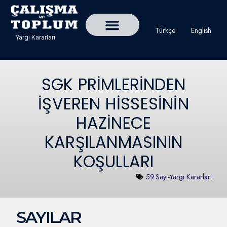
Türkçe
English
Yargı Kararları
Detaylı Yargı Kararı Ara
Çalışma ve Toplum Dergisi
SGK PRİMLERİNDEN
İŞVEREN HİSSESİNİN
HAZİNECE
KARŞILANMASININ
KOŞULLARI
59.Sayı-Yargı Kararları
SAYILAR