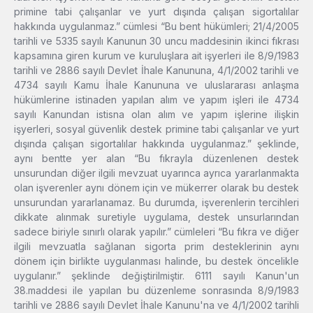
primine tabi çalışanlar ve yurt dışında çalışan sigortalılar
hakkında uygulanmaz.” cümlesi “Bu bent hükümleri; 21/4/2005
tarihli ve 5335 sayılı Kanunun 30 uncu maddesinin ikinci fıkrası
kapsamına giren kurum ve kuruluşlara ait işyerleri ile 8/9/1983
tarihli ve 2886 sayılı Devlet İhale Kanununa, 4/1/2002 tarihli ve
4734 sayılı Kamu İhale Kanununa ve uluslararası anlaşma
hükümlerine istinaden yapılan alım ve yapım işleri ile 4734
sayılı Kanundan istisna olan alım ve yapım işlerine ilişkin
işyerleri, sosyal güvenlik destek primine tabi çalışanlar ve yurt
dışında çalışan sigortalılar hakkında uygulanmaz.” şeklinde,
aynı bentte yer alan “Bu fıkrayla düzenlenen destek
unsurundan diğer ilgili mevzuat uyarınca ayrıca yararlanmakta
olan işverenler aynı dönem için ve mükerrer olarak bu destek
unsurundan yararlanamaz. Bu durumda, işverenlerin tercihleri
dikkate alınmak suretiyle uygulama, destek unsurlarından
sadece biriyle sınırlı olarak yapılır.” cümleleri “Bu fıkra ve diğer
ilgili mevzuatla sağlanan sigorta prim desteklerinin aynı
dönem için birlikte uygulanması halinde, bu destek öncelikle
uygulanır.” şeklinde değiştirilmiştir. 6111 sayılı Kanun'un
38.maddesi ile yapılan bu düzenleme sonrasında 8/9/1983
tarihli ve 2886 sayılı Devlet İhale Kanunu'na ve 4/1/2002 tarihli