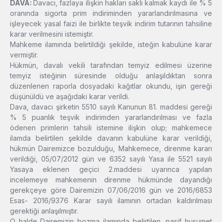
DAVA:
Davacı, fazlaya ilişkin hakları saklı kalmak kaydı ile % 5
oranında sigorta prim indiriminden yararlandırılmasına ve
işleyecek yasal faizi ile birlikte teşvik indirim tutarının tahsiline
karar verilmesini istemiştir.
Mahkeme ilamında belirtildiği şekilde, isteğin kabulüne karar
vermiştir.
Hükmün, davalı vekili tarafından temyiz edilmesi üzerine
temyiz isteğinin süresinde olduğu anlaşıldıktan sonra
düzenlenen raporla dosyadaki kağıtlar okundu, işin gereği
düşünüldü ve aşağıdaki karar verildi.
Dava, davacı şirketin 5510 sayılı Kanunun 81. maddesi gereği
% 5 puanlık teşvik indirimden yararlandırılması ve fazla
ödenen primlerin tahsili istemine ilişkin olup; mahkemece
ilamda belirtilen şekilde davanın kabulüne karar verildiği,
hükmün Dairemizce bozulduğu, Mahkemece, direnme kararı
verildiği, 05/07/2012 gün ve 6352 sayılı Yasa ile 5521 sayılı
Yasaya eklenen geçici 2.maddesi uyarınca yapılan
incelemeye mahkemenin direnme hükmünde dayandığı
gerekçeye göre Dairemizin 07/06/2016 gün ve 2016/6853
Esas- 2016/9376 Karar sayılı ilamının ortadan kaldırılması
gerektiği anlaşılmıştır.
O halde Dairemizin bozma ilamında belirtilen, pasif husumet