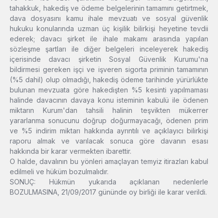
tahakkuk, hakediş ve ödeme belgelerinin tamamını getirtmek,
dava dosyasını kamu ihale mevzuatı ve sosyal güvenlik
hukuku konularında uzman üç kişilik bilirkişi heyetine tevdii
ederek; davacı şirket ile ihale makamı arasında yapılan
sözleşme şartları ile diğer belgeleri inceleyerek hakediş
içerisinde davacı şirketin Sosyal Güvenlik Kurumu'na
bildirmesi gereken işçi ve işveren sigorta priminin tamamının
(%5 dahil) olup olmadığı, hakediş ödeme tarihinde yürürlükte
bulunan mevzuata göre hakedişten %5 kesinti yapılmaması
halinde davacının davaya konu isteminin kabulü ile ödenen
miktarın Kurum'dan tahsili halinin teşvikten mükerrer
yararlanma sonucunu doğrup doğurmayacağı, ödenen prim
ve %5 indirim miktarı hakkında ayrıntılı ve açıklayıcı bilirkişi
raporu almak ve varılacak sonuca göre davanın esası
hakkında bir karar vermekten ibarettir.
O halde, davalının bu yönleri amaçlayan temyiz itirazları kabul
edilmeli ve hüküm bozulmalıdır.
SONUÇ: Hükmün yukarıda açıklanan nedenlerle
BOZULMASINA, 21/09/2017 gününde oy birliği ile karar verildi.