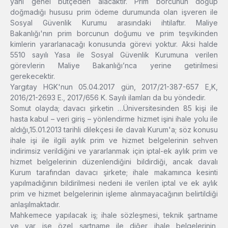
yani genel bütçeden alacaktır. Prim borcunun doğup
doğmadığı hususu prim ödeme durumunda olan işveren ile
Sosyal Güvenlik Kurumu arasındaki ihtilaftır. Maliye
Bakanlığı'nın prim borcunun doğumu ve prim teşvikinden
kimlerin yararlanacağı konusunda görevi yoktur. Aksi halde
5510 sayılı Yasa ile Sosyal Güvenlik Kurumuna verilen
görevlerin Maliye Bakanlığı’nca yerine getirilmesi
gerekecektir.
Yargıtay HGK'nun 05.04.2017 gün, 2017/21-387-657 E,K,
2016/21-2693 E., 2017/656 K. Sayılı ilamları da bu yöndedir.
Somut olayda; davacı şirketin …Üniversitesinden 85 kişi ile
hasta kabul – veri giriş – yönlendirme hizmet işini ihale yolu ile
aldığı,15.01.2013 tarihli dilekçesi ile davalı Kurum'a; söz konusu
ihale işi ile ilgili aylık prim ve hizmet belgelerinin sehven
indirimsiz verildiğini ve yararlanmak için iptal-ek aylık prim ve
hizmet belgelerinin düzenlendiğini bildirdiği, ancak davalı
Kurum tarafından davacı şirkete; ihale makamınca kesinti
yapılmadığının bildirilmesi nedeni ile verilen iptal ve ek aylık
prim ve hizmet belgelerinin işleme alınmayacağının belirtildiği
anlaşılmaktadır.
Mahkemece yapılacak iş; ihale sözleşmesi, teknik şartname
ve var ise özel şartname ile diğer ihale belgelerinin,