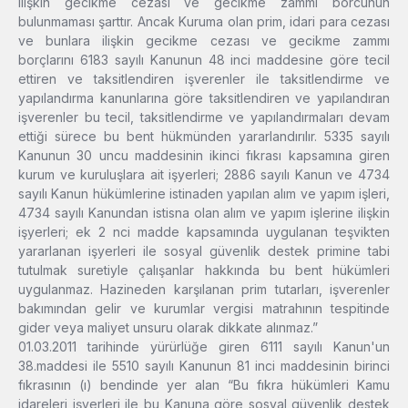
ilişkin gecikme cezası ve gecikme zammı borcunun
bulunmaması şarttır. Ancak Kuruma olan prim, idari para cezası
ve bunlara ilişkin gecikme cezası ve gecikme zammı
borçlarını 6183 sayılı Kanunun 48 inci maddesine göre tecil
ettiren ve taksitlendiren işverenler ile taksitlendirme ve
yapılandırma kanunlarına göre taksitlendiren ve yapılandıran
işverenler bu tecil, taksitlendirme ve yapılandırmaları devam
ettiği sürece bu bent hükmünden yararlandırılır. 5335 sayılı
Kanunun 30 uncu maddesinin ikinci fıkrası kapsamına giren
kurum ve kuruluşlara ait işyerleri; 2886 sayılı Kanun ve 4734
sayılı Kanun hükümlerine istinaden yapılan alım ve yapım işleri,
4734 sayılı Kanundan istisna olan alım ve yapım işlerine ilişkin
işyerleri; ek 2 nci madde kapsamında uygulanan teşvikten
yararlanan işyerleri ile sosyal güvenlik destek primine tabi
tutulmak suretiyle çalışanlar hakkında bu bent hükümleri
uygulanmaz. Hazineden karşılanan prim tutarları, işverenler
bakımından gelir ve kurumlar vergisi matrahının tespitinde
gider veya maliyet unsuru olarak dikkate alınmaz.”
01.03.2011 tarihinde yürürlüğe giren 6111 sayılı Kanun'un
38.maddesi ile 5510 sayılı Kanunun 81 inci maddesinin birinci
fıkrasının (ı) bendinde yer alan “Bu fıkra hükümleri Kamu
idareleri işyerleri ile bu Kanuna göre sosyal güvenlik destek