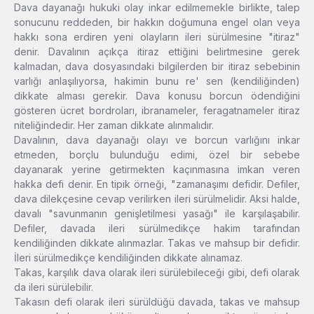
Dava dayanağı hukuki olay inkar edilmemekle birlikte, talep
sonucunu reddeden, bir hakkın doğumuna engel olan veya
hakkı sona erdiren yeni olayların ileri sürülmesine "itiraz"
denir. Davalının açıkça itiraz ettiğini belirtmesine gerek
kalmadan, dava dosyasındaki bilgilerden bir itiraz sebebinin
varlığı anlaşılıyorsa, hakimin bunu re' sen (kendiliğinden)
dikkate alması gerekir. Dava konusu borcun ödendiğini
gösteren ücret bordroları, ibranameler, feragatnameler itiraz
niteliğindedir. Her zaman dikkate alınmalıdır.
Davalının, dava dayanağı olayı ve borcun varlığını inkar
etmeden, borçlu bulunduğu edimi, özel bir sebebe
dayanarak yerine getirmekten kaçınmasına imkan veren
hakka defi denir. En tipik örneği, "zamanaşımı defidir. Defiler,
dava dilekçesine cevap verilirken ileri sürülmelidir. Aksi halde,
davalı "savunmanın genişletilmesi yasağı" ile karşılaşabilir.
Defiler, davada ileri sürülmedikçe hakim tarafından
kendiliğinden dikkate alınmazlar. Takas ve mahsup bir defidir.
İleri sürülmedikçe kendiliğinden dikkate alınamaz.
Takas, karşılık dava olarak ileri sürülebileceği gibi, defi olarak
da ileri sürülebilir.
Takasın defi olarak ileri sürüldüğü davada, takas ve mahsup