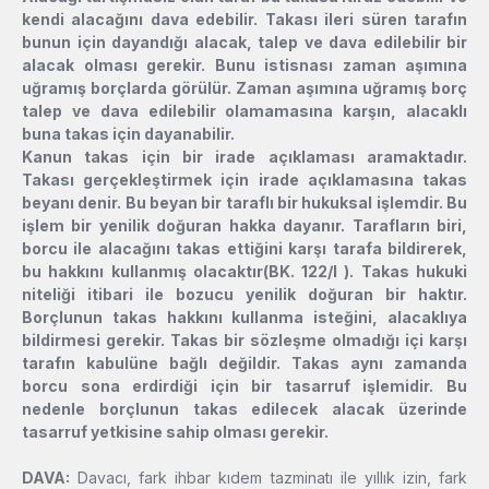
kendi alacağını dava edebilir. Takası ileri süren tarafın
bunun için dayandığı alacak, talep ve dava edilebilir bir
alacak olması gerekir. Bunu istisnası zaman aşımına
uğramış borçlarda görülür. Zaman aşımına uğramış borç
talep ve dava edilebilir olamamasına karşın, alacaklı
buna takas için dayanabilir.
Kanun takas için bir irade açıklaması aramaktadır.
Takası gerçekleştirmek için irade açıklamasına takas
beyanı denir. Bu beyan bir taraflı bir hukuksal işlemdir. Bu
işlem bir yenilik doğuran hakka dayanır. Tarafların biri,
borcu ile alacağını takas ettiğini karşı tarafa bildirerek,
bu hakkını kullanmış olacaktır(BK. 122/I ). Takas hukuki
niteliği itibari ile bozucu yenilik doğuran bir haktır.
Borçlunun takas hakkını kullanma isteğini, alacaklıya
bildirmesi gerekir. Takas bir sözleşme olmadığı içi karşı
tarafın kabulüne bağlı değildir. Takas aynı zamanda
borcu sona erdirdiği için bir tasarruf işlemidir. Bu
nedenle borçlunun takas edilecek alacak üzerinde
tasarruf yetkisine sahip olması gerekir.
DAVA:
Davacı, fark ihbar kıdem tazminatı ile yıllık izin, fark