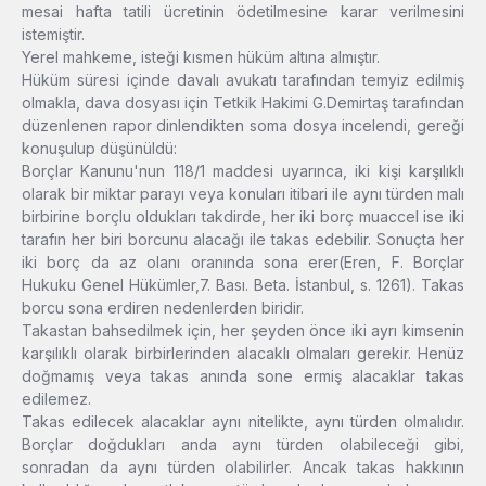
mesai hafta tatili ücretinin ödetilmesine karar verilmesini
istemiştir.
Yerel mahkeme, isteği kısmen hüküm altına almıştır.
Hüküm süresi içinde davalı avukatı tarafından temyiz edilmiş
olmakla, dava dosyası için Tetkik Hakimi G.Demirtaş tarafından
düzenlenen rapor dinlendikten soma dosya incelendi, gereği
konuşulup düşünüldü:
Borçlar Kanunu'nun 118/1 maddesi uyarınca, iki kişi karşılıklı
olarak bir miktar parayı veya konuları itibari ile aynı türden malı
birbirine borçlu oldukları takdirde, her iki borç muaccel ise iki
tarafın her biri borcunu alacağı ile takas edebilir. Sonuçta her
iki borç da az olanı oranında sona erer(Eren, F. Borçlar
Hukuku Genel Hükümler,7. Bası. Beta. İstanbul, s. 1261). Takas
borcu sona erdiren nedenlerden biridir.
Takastan bahsedilmek için, her şeyden önce iki ayrı kimsenin
karşılıklı olarak birbirlerinden alacaklı olmaları gerekir. Henüz
doğmamış veya takas anında sone ermiş alacaklar takas
edilemez.
Takas edilecek alacaklar aynı nitelikte, aynı türden olmalıdır.
Borçlar doğdukları anda aynı türden olabileceği gibi,
sonradan da aynı türden olabilirler. Ancak takas hakkının