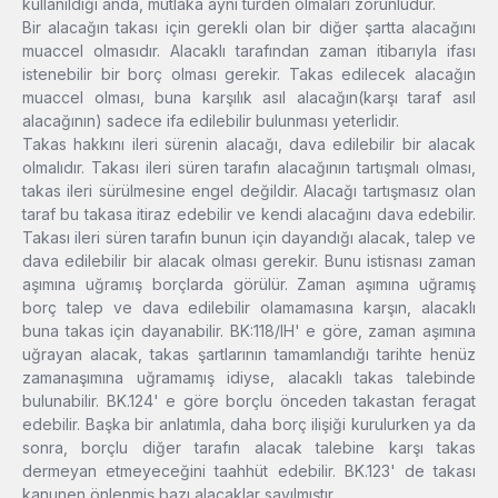
kullanıldığı anda, mutlaka aynı türden olmaları zorunludur.
Bir alacağın takası için gerekli olan bir diğer şartta alacağını
muaccel olmasıdır. Alacaklı tarafından zaman itibarıyla ifası
istenebilir bir borç olması gerekir. Takas edilecek alacağın
muaccel olması, buna karşılık asıl alacağın(karşı taraf asıl
alacağının) sadece ifa edilebilir bulunması yeterlidir.
Takas hakkını ileri sürenin alacağı, dava edilebilir bir alacak
olmalıdır. Takası ileri süren tarafın alacağının tartışmalı olması,
takas ileri sürülmesine engel değildir. Alacağı tartışmasız olan
taraf bu takasa itiraz edebilir ve kendi alacağını dava edebilir.
Takası ileri süren tarafın bunun için dayandığı alacak, talep ve
dava edilebilir bir alacak olması gerekir. Bunu istisnası zaman
aşımına uğramış borçlarda görülür. Zaman aşımına uğramış
borç talep ve dava edilebilir olamamasına karşın, alacaklı
buna takas için dayanabilir. BK:118/IH' e göre, zaman aşımına
uğrayan alacak, takas şartlarının tamamlandığı tarihte henüz
zamanaşımına uğramamış idiyse, alacaklı takas talebinde
bulunabilir. BK.124' e göre borçlu önceden takastan feragat
edebilir. Başka bir anlatımla, daha borç ilişiği kurulurken ya da
sonra, borçlu diğer tarafın alacak talebine karşı takas
dermeyan etmeyeceğini taahhüt edebilir. BK.123' de takası
kanunen önlenmiş bazı alacaklar sayılmıştır.