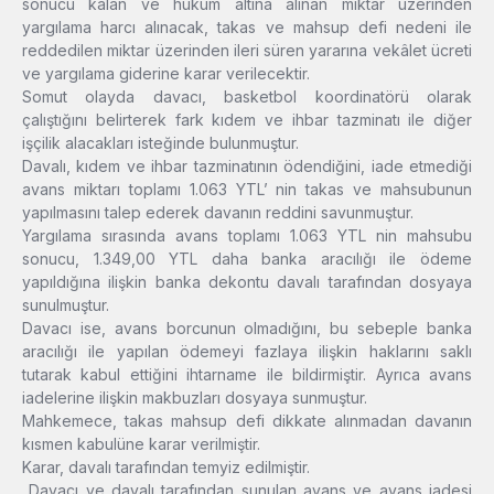
sonucu kalan ve hüküm altına alınan miktar üzerinden
yargılama harcı alınacak, takas ve mahsup defi nedeni ile
reddedilen miktar üzerinden ileri süren yararına vekâlet ücreti
ve yargılama giderine karar verilecektir.
Somut olayda davacı, basketbol koordinatörü olarak
çalıştığını belirterek fark kıdem ve ihbar tazminatı ile diğer
işçilik alacakları isteğinde bulunmuştur.
Davalı, kıdem ve ihbar tazminatının ödendiğini, iade etmediği
avans miktarı toplamı 1.063 YTL’ nin takas ve mahsubunun
yapılmasını talep ederek davanın reddini savunmuştur.
Yargılama sırasında avans toplamı 1.063 YTL nin mahsubu
sonucu, 1.349,00 YTL daha banka aracılığı ile ödeme
yapıldığına ilişkin banka dekontu davalı tarafından dosyaya
sunulmuştur.
Davacı ise, avans borcunun olmadığını, bu sebeple banka
aracılığı ile yapılan ödemeyi fazlaya ilişkin haklarını saklı
tutarak kabul ettiğini ihtarname ile bildirmiştir. Ayrıca avans
iadelerine ilişkin makbuzları dosyaya sunmuştur.
Mahkemece, takas mahsup defi dikkate alınmadan davanın
kısmen kabulüne karar verilmiştir.
Karar, davalı tarafından temyiz edilmiştir.
Davacı ve davalı tarafından sunulan avans ve avans iadesi