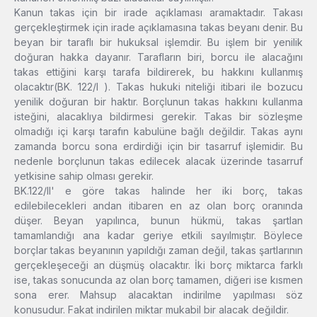
Kanun takas için bir irade açıklaması aramaktadır. Takası
gerçekleştirmek için irade açıklamasına takas beyanı denir. Bu
beyan bir taraflı bir hukuksal işlemdir. Bu işlem bir yenilik
doğuran hakka dayanır. Tarafların biri, borcu ile alacağını
takas ettiğini karşı tarafa bildirerek, bu hakkını kullanmış
olacaktır(BK. 122/I ). Takas hukuki niteliği itibari ile bozucu
yenilik doğuran bir haktır. Borçlunun takas hakkını kullanma
isteğini, alacaklıya bildirmesi gerekir. Takas bir sözleşme
olmadığı içi karşı tarafın kabulüne bağlı değildir. Takas aynı
zamanda borcu sona erdirdiği için bir tasarruf işlemidir. Bu
nedenle borçlunun takas edilecek alacak üzerinde tasarruf
yetkisine sahip olması gerekir.
BK.122/II' e göre takas halinde her iki borç, takas
edilebilecekleri andan itibaren en az olan borç oranında
düşer. Beyan yapılınca, bunun hükmü, takas şartlan
tamamlandığı ana kadar geriye etkili sayılmıştır. Böylece
borçlar takas beyanının yapıldığı zaman değil, takas şartlarının
gerçekleşeceği an düşmüş olacaktır. İki borç miktarca farklı
ise, takas sonucunda az olan borç tamamen, diğeri ise kısmen
sona erer. Mahsup alacaktan indirilme yapılması söz
konusudur. Fakat indirilen miktar mukabil bir alacak değildir.