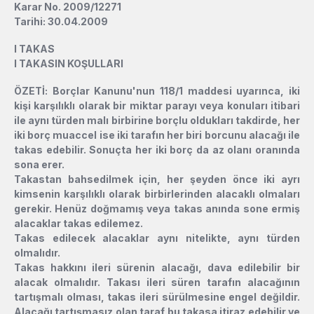
Karar No. 2009/12271
Tarihi: 30.04.2009
l
TAKAS
l
TAKASIN KOŞULLARI
ÖZETİ: Borçlar Kanunu'nun 118/1 maddesi uyarınca, iki
kişi karşılıklı olarak bir miktar parayı veya konuları itibari
ile aynı türden malı birbirine borçlu oldukları takdirde, her
iki borç muaccel ise iki tarafın her biri borcunu alacağı ile
takas edebilir. Sonuçta her iki borç da az olanı oranında
sona erer.
Takastan bahsedilmek için, her şeyden önce iki ayrı
kimsenin karşılıklı olarak birbirlerinden alacaklı olmaları
gerekir. Henüz doğmamış veya takas anında sone ermiş
alacaklar takas edilemez.
Takas edilecek alacaklar aynı nitelikte, aynı türden
olmalıdır.
Takas hakkını ileri sürenin alacağı, dava edilebilir bir
alacak olmalıdır. Takası ileri süren tarafın alacağının
tartışmalı olması, takas ileri sürülmesine engel değildir.
Alacağı tartışmasız olan taraf bu takasa itiraz edebilir ve