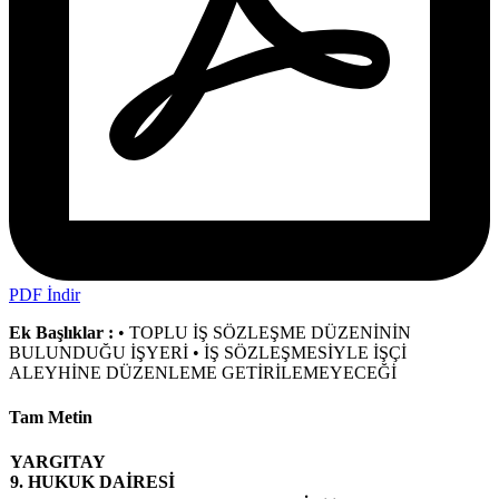
PDF İndir
Ek Başlıklar :
• TOPLU İŞ SÖZLEŞME DÜZENİNİN
BULUNDUĞU İŞYERİ • İŞ SÖZLEŞMESİYLE İŞÇİ
ALEYHİNE DÜZENLEME GETİRİLEMEYECEĞİ
Tam Metin
YARGITAY
9. HUKUK DAİRESİ