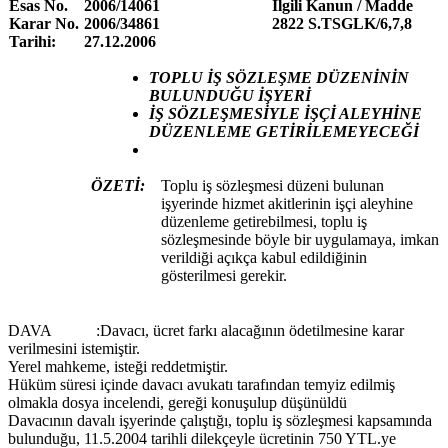
Esas No.
2006/14061
İlgili Kanun / Madde
Karar No.
2006/34861
2822 S.TSGLK/6,7,8
Tarihi:
27.12.2006
TOPLU İŞ SÖZLEŞME DÜZENİNİN
BULUNDUĞU İŞYERİ
İŞ SÖZLEŞMESİYLE İŞÇİ ALEYHİNE
DÜZENLEME GETİRİLEMEYECEĞİ
ÖZETİ:
Toplu iş sözleşmesi düzeni bulunan
işyerinde hizmet akitlerinin işçi aleyhine
düzenleme getirebilmesi, toplu iş
sözleşmesinde böyle bir uygulamaya, imkan
verildiği açıkça kabul edildiğinin
gösterilmesi gerekir.
DAVA :Davacı, ücret farkı alacağının ödetilmesine karar
verilmesini istemiştir.
Yerel mahkeme, isteği reddetmiştir.
Hüküm süresi içinde davacı avukatı tarafından temyiz edilmiş
olmakla dosya incelendi, gereği konuşulup düşünüldü
Davacının davalı işyerinde çalıştığı, toplu iş sözleşmesi kapsamında
bulunduğu, 11.5.2004 tarihli dilekçeyle ücretinin 750 YTL.ye