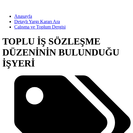
Anasayfa
Detaylı Yargı Kararı Ara
Çalışma ve Toplum Dergisi
TOPLU İŞ SÖZLEŞME
DÜZENİNİN BULUNDUĞU
İŞYERİ