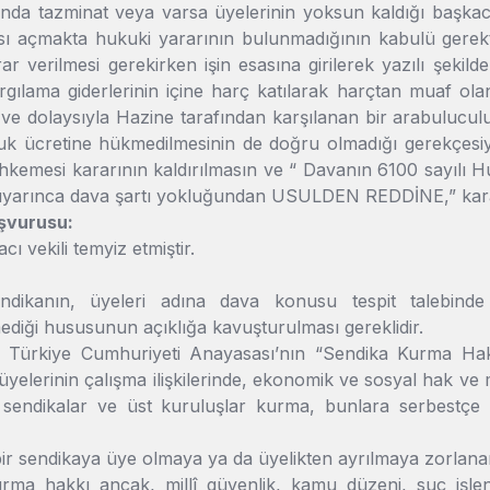
rında tazminat veya varsa üyelerinin yoksun kaldığı başkac
ası açmakta hukuki yararının bulunmadığının kabulü gere
ar verilmesi gerekirken işin esasına girilerek yazılı şekild
gılama giderlerinin içine harç katılarak harçtan muaf ola
e dolaysıyla Hazine tarafından karşılanan bir arabuluculu
k ücretine hükmedilmesinin de doğru olmadığı gerekçesiyle
kemesi kararının kaldırılmasın ve “ Davanın 6100 sayılı 
uyarınca dava şartı yokluğundan USULDEN REDDİNE,” karar 
şvurusu:
cı vekili temyiz etmiştir.
ndikanın, üyeleri adına dava konusu tespit talebinde
diği hususunun açıklığa kavuşturulması gereklidir.
ı Türkiye Cumhuriyeti Anayasası’nın “Sendika Kurma Hakk
 üyelerinin çalışma ilişkilerinde, ekonomik ve sosyal hak ve
 sendikalar ve üst kuruluşlar kurma, bunlara serbestçe
bir sendikaya üye olmaya ya da üyelikten ayrılmaya zorlan
rma hakkı ancak, millî güvenlik, kamu düzeni, suç işlen