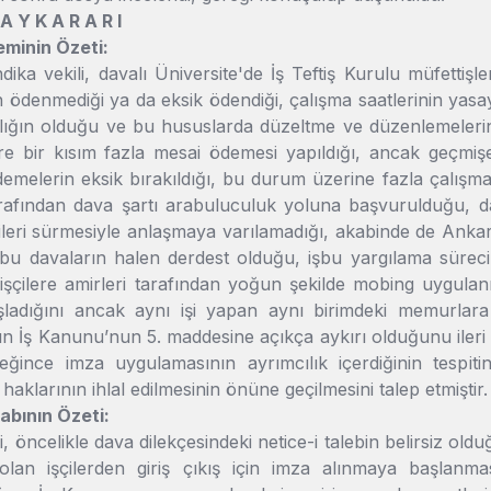
 A Y K A R A R I
eminin Özeti:
ika vekili, davalı Üniversite'de İş Teftiş Kurulu müfettişle
n ödenmediği ya da eksik ödendiği, çalışma saatlerinin yas
ılığın olduğu ve bu hususlarda düzeltme ve düzenlemelerin 
lere bir kısım fazla mesai ödemesi yapıldığı, ancak geçmi
ödemelerin eksik bırakıldığı, bu durum üzerine fazla çalış
rafından dava şartı arabuluculuk yoluna başvurulduğu, dav
ileri sürmesiyle anlaşmaya varılamadığı, akabinde de Ankar
e bu davaların halen derdest olduğu, işbu yargılama sürec
işçilere amirleri tarafından yoğun şekilde mobing uygulanm
ladığını ancak aynı işi yapan aynı birimdeki memurlara
n İş Kanunu’nun 5. maddesine açıkça aykırı olduğunu ile
ğince imza uygulamasının ayrımcılık içerdiğinin tespitini,
 haklarının ihlal edilmesinin önüne geçilmesini talep etmiştir.
abının Özeti:
li, öncelikle dava dilekçesindeki netice-i talebin belirsiz 
an işçilerden giriş çıkış için imza alınmaya başlanmasını