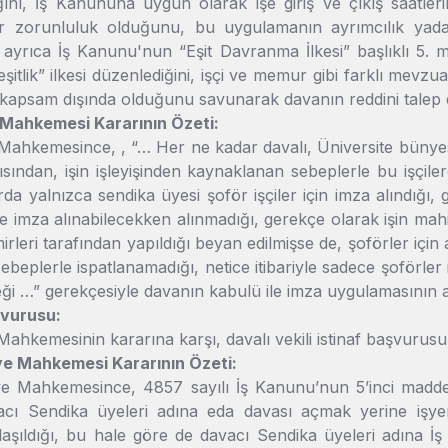
ını, İş Kanununa uygun olarak işe giriş ve çıkış saatler
r zorunluluk olduğunu, bu uygulamanın ayrımcılık yada 
 ayrıca İş Kanunu'nun “Eşit Davranma İlkesi” başlıklı 5. mad
eşitlik” ilkesi düzenlediğini, işçi ve memur gibi farklı mevzu
u kapsam dışında olduğunu savunarak davanın reddini talep e
 Mahkemesi Kararının Özeti:
Mahkemesince, , “… Her ne kadar davalı, Üniversite bünyesind
ısından, işin işleyişinden kaynaklanan sebeplerle bu işçil
arda yalnızca sendika üyesi şoför işçiler için imza alındığı, 
de imza alınabilecekken alınmadığı, gerekçe olarak işin mahi
rleri tarafından yapıldığı beyan edilmişse de, şoförler için 
sebeplerle ispatlanamadığı, netice itibariyle sadece şoförler 
eği …” gerekçesiyle davanın kabulü ile imza uygulamasının ayrı
şvurusu:
Mahkemesinin kararına karşı, davalı vekili istinaf başvuru
ye Mahkemesi Kararının Özeti:
ye Mahkemesince, 4857 sayılı İş Kanunu’nun 5’inci madde
cı Sendika üyeleri adına eda davası açmak yerine işyeri u
anlaşıldığı, bu hale göre de davacı Sendika üyeleri adına 