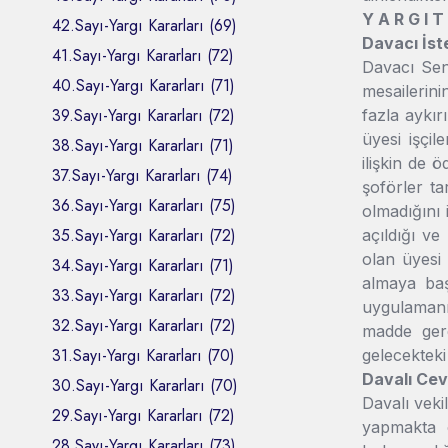
Y A R G I T
42.Sayı-Yargı Kararları (69)
Davacı İst
41.Sayı-Yargı Kararları (72)
Davacı Send
40.Sayı-Yargı Kararları (71)
mesailerini
39.Sayı-Yargı Kararları (72)
fazla aykır
üyesi işçi
38.Sayı-Yargı Kararları (71)
ilişkin de 
37.Sayı-Yargı Kararları (74)
şoförler ta
36.Sayı-Yargı Kararları (75)
olmadığını 
35.Sayı-Yargı Kararları (72)
açıldığı v
olan üyesi 
34.Sayı-Yargı Kararları (71)
almaya baş
33.Sayı-Yargı Kararları (72)
uygulamanı
32.Sayı-Yargı Kararları (72)
madde gere
31.Sayı-Yargı Kararları (70)
gelecekteki
Davalı Cev
30.Sayı-Yargı Kararları (70)
Davalı veki
29.Sayı-Yargı Kararları (72)
yapmakta ol
28.Sayı-Yargı Kararları (73)