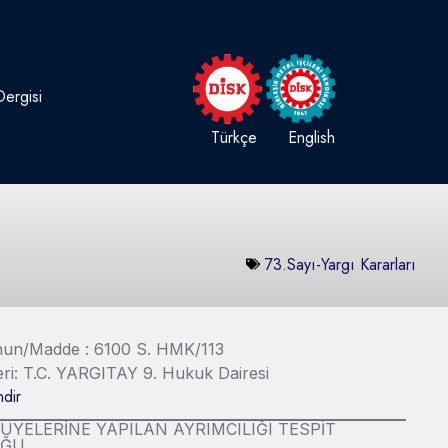
ergisi
Türkçe
English
73.Sayı-Yargı Kararları
Kanun/Madde : 6100 S. HMK/113
eri: T.C. YARGITAY 9. Hukuk Dairesi
dir
ÜYELERİNE YAPILAN AYRIMCILIĞI TESPİT
UĞU