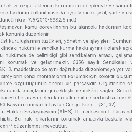
n hak ve özgürlüklerinin korunması sebepleriyle ve kanunla s
ma hakkının kullanılmasında uygulanacak şekil, şart ve usul
düncü fıkra: 7/5/2010-5982/5 md.)
ği taşımayan kamu görevlilerinin bu alandaki haklarının kaps
ak kanunla düzenlenir.
üst kuruluşlarının tüzükleri, yönetim ve işleyişleri, Cumhuri
klindeki hüküm ile sendika kurma hakkı ayrıntılı olarak açık
 hükümde de belirtildiği gibi sendikaların amacı, çalışma
ini korumak ve geliştirmektir. 6356 sayılı Sendikala
K) 2. maddesinde de aynı doğrultuda düzenlemeye yer veril
 bireylerin kendi menfaatlerini korumak için kolektif oluş
lenme özgürlüğünün önemli bir parçasıdır. Örgütlenme özgü
ekonomik amaçlarını gerçekleştirme imkânı sağlar. Sendika 
acıyla bir araya gelerek örgütlenebilme serbestîsini gerek
63 Başvuru numaralı Tayfun Cengiz kararı, §31, 32).
an Hakları Sözleşmesinin (AİHS) 11. maddesinin 1. fıkrasın
hiptir. Bu hak, çıkarlarını korumak amacıyla başkalarıyl
içerir” düzenlemesi mevcuttur.