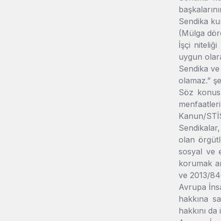
başkalarını
Sendika kur
(Mülga dör
İşçi niteli
uygun olar
Sendika ve 
olamaz.” şe
Söz konusu
menfaatler
Kanun/STİS
Sendikalar,
olan örgüt
sosyal ve 
korumak am
ve 2013/84
Avrupa İns
hakkına sa
hakkını da 