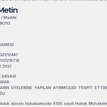
Metin
n / Madde
K/113
DAİRESİ
021/12447
2021/16718
12.2021
 DAVASI
ARAR
ARIN ÜYELERİNE YAPILAN AYRIMCILIĞI TESPİT ETT
ĞU
luluk davası hukukumuzda 6100 sayılı Hukuk Muhakeme