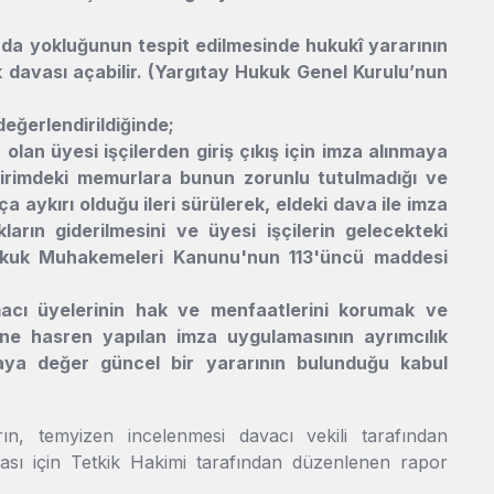
a da yokluğunun tespit edilmesinde hukukî yararının
k davası açabilir. (Yargıtay Hukuk Genel Kurulu’nun
eğerlendirildiğinde;
lan üyesi işçilerden giriş çıkış için imza alınmaya
irimdeki memurlara bunun zorunlu tutulmadığı ve
aykırı olduğu ileri sürülerek, eldeki dava ile imza
kların giderilmesini ve üyesi işçilerin gelecekteki
 Hukuk Muhakemeleri Kanunu'nun 113'üncü maddesi
acı üyelerinin hak ve menfaatlerini korumak ve
rine hasren yapılan imza uygulamasının ayrımcılık
aya değer güncel bir yararının bulunduğu kabul
, temyizen incelenmesi davacı vekili tarafından
yası için Tetkik Hakimi tarafından düzenlenen rapor