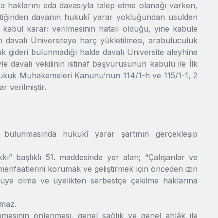
a haklarını eda davasıyla talep etme olanağı varken,
ktiğinden davanın hukukî yarar yokluğundan usulden
e kabul kararı verilmesinin hatalı olduğu, yine kabule
n davalı Üniversiteye harç yükletilmesi, arabuluculuk
k gideri bulunmadığı halde davalı Üniversite aleyhine
 davalı vekilinin istinaf başvurusunun kabulü ile İlk
Hukuk Muhakemeleri Kanunu’nun 114/1-h ve 115/1-1, 2
verilmiştir.
 bulunmasında hukukî yarar şartının gerçekleşip
ı” başlıklı 51. maddesinde yer alan; “Çalışanlar ve
 menfaatlerini korumak ve geliştirmek için önceden izin
 üye olma ve üyelikten serbestçe çekilme haklarına
amaz.
mesinin önlenmesi, genel sağlık ve genel ahlâk ile