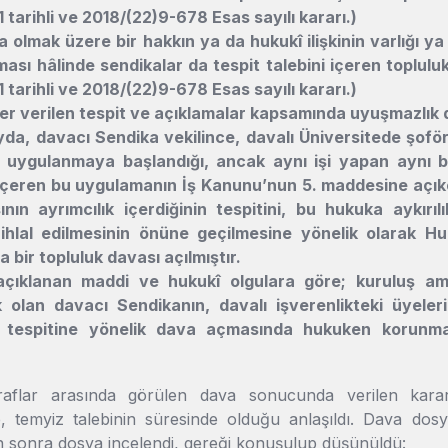
tarihli ve 2018/(22)9-678 Esas sayılı kararı.)
 olmak üzere bir hakkın ya da hukukî ilişkinin varlığı y
ası hâlinde sendikalar da tespit talebini içeren toplulu
tarihli ve 2018/(22)9-678 Esas sayılı kararı.)
er verilen tespit ve açıklamalar kapsamında uyuşmazlık d
da, davacı Sendika vekilince, davalı Üniversitede şoför o
 uygulanmaya başlandığı, ancak aynı işi yapan aynı b
 içeren bu uygulamanın İş Kanunu’nun 5. maddesine açıkça 
nın ayrımcılık içerdiğinin tespitini, bu hukuka aykırılı
n ihlal edilmesinin önüne geçilmesine yönelik olarak
bir topluluk davası açılmıştır.
açıklanan maddi ve hukukî olgulara göre; kuruluş am
k olan davacı Sendikanın, davalı işverenlikteki üyele
in tespitine yönelik dava açmasında hukuken korunm
flar arasında görülen dava sonucunda verilen kararın
le, temyiz talebinin süresinde olduğu anlaşıldı. Dava dos
n sonra dosya incelendi, gereği konuşulup düşünüldü: