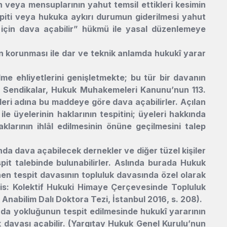
in veya mensuplarının yahut temsil ettikleri kesimin
tespiti veya hukuka aykırı durumun giderilmesi yahut
esi için dava açabilir” hükmü ile yasal düzenlemeye
n korunması ile dar ve teknik anlamda hukukî yarar
lme ehliyetlerini genişletmekte; bu tür bir davanın
r. Sendikalar, Hukuk Muhakemeleri Kanunu’nun 113.
leri adına bu maddeye göre dava açabilirler. Açılan
ile üyelerinin haklarının tespitini; üyeleri hakkında
klarının ihlâl edilmesinin önüne geçilmesini talep
a dava açabilecek dernekler ve diğer tüzel kişiler
spit talebinde bulunabilirler. Aslında burada Hukuk
 tespit davasının topluluk davasında özel olarak
lis: Kolektif Hukuki Himaye Çerçevesinde Topluluk
 Anabilim Dalı Doktora Tezi, İstanbul 2016, s. 208).
a da yokluğunun tespit edilmesinde hukukî yararının
k davası açabilir. (Yargıtay Hukuk Genel Kurulu’nun