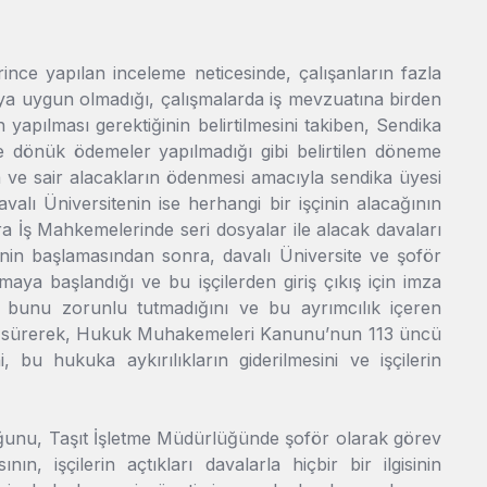
rince yapılan inceleme neticesinde, çalışanların fazla
aya uygun olmadığı, çalışmalarda iş mevzuatına birden
yapılması gerektiğinin belirtilmesini takiben, Sendika
şe dönük ödemeler yapılmadığı gibi belirtilen döneme
ma ve sair alacakların ödenmesi amacıyla sendika üyesi
alı Üniversitenin ise herhangi bir işçinin alacağının
a İş Mahkemelerinde seri dosyalar ile alacak davaları
inin başlamasından sonra, davalı Üniversite ve şoför
aya başlandığı ve bu işçilerden giriş çıkış için imza
 bunu zorunlu tutmadığını ve bu ayrımcılık içeren
ri sürerek, Hukuk Muhakemeleri Kanunu’nun 113 üncü
 bu hukuka aykırılıkların giderilmesini ve işçilerin
olduğunu, Taşıt İşletme Müdürlüğünde şoför olarak görev
n, işçilerin açtıkları davalarla hiçbir bir ilgisinin