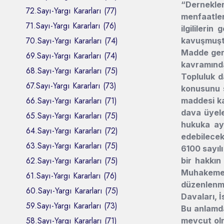
“Dernekler
72.Sayı-Yargı Kararları (77)
menfaatler
71.Sayı-Yargı Kararları (76)
ilgilileri
70.Sayı-Yargı Kararları (74)
kavuşmuşt
Madde gere
69.Sayı-Yargı Kararları (74)
kavramında
68.Sayı-Yargı Kararları (75)
Topluluk d
67.Sayı-Yargı Kararları (73)
konusunu s
66.Sayı-Yargı Kararları (71)
maddesi ka
dava üyeler
65.Sayı-Yargı Kararları (75)
hukuka ayk
64.Sayı-Yargı Kararları (72)
edebilecek
63.Sayı-Yargı Kararları (75)
6100 sayıl
62.Sayı-Yargı Kararları (75)
bir hakkın
Muhakemele
61.Sayı-Yargı Kararları (76)
düzenlenmi
60.Sayı-Yargı Kararları (75)
Davaları, İ
59.Sayı-Yargı Kararları (73)
Bu anlamda
58.Sayı-Yargı Kararları (71)
mevcut olm