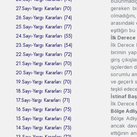
bulunmadığ
27.Sayı-Yargı Kararları (70)
gereken bi
olmadığını,
26.Sayı-Yargı Kararları (74)
arasındaki 
25.Sayı-Yargı Kararları (77)
eşitliğin b
24.Sayı-Yargı Kararları (55)
İlk Derece
23.Sayı-Yargı Kararları (54)
İlk Derece 
birimin yap
22.Sayı-Yargı Kararları (72)
giriş çıkışl
21.Sayı-Yargı Kararları (70)
işçilerden 
20.Sayı-Yargı Kararları (77)
sorumlu ami
19.Sayı-Yargı Kararları (70)
ve geçerli 
teşkil edec
18.Sayı-Yargı Kararları (73)
İstinaf Ba
17.Sayı-Yargı Kararları (71)
İlk Derece 
16.Sayı-Yargı Kararları (75)
Bölge Adli
15.Sayı-Yargı Kararları (74)
Bölge Adli
ancak dava
14.Sayı-Yargı Kararları (73)
ettiğinin 
13.Sayı-Yargı Kararları (72)