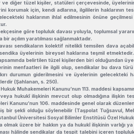
 ve diğer tüzel kişiler, statüleri çerçevesinde, üyelerin
ini korumak için, kendi adlarına, ilgililerin haklarının 
n gelecekteki haklarının ihlal edilmesinin önüne geçilm
ur.
kçesine göre topluluk davası yoluyla, toplumsal yararı
 bir açılım yaratılması sağlanmaktadır.
avası sendikaların kolektif nitelikli temsilen dava açabi
endika üyelerinin bireysel haklarına teşmil etmektedi
psamında belirtilen tüzel kişilerden biri olduğundan üye
inin menfaatleri ile ilgili olup, sendikalar bu dava türü 
ırı durumun giderilmesini ve üyelerinin gelecekteki ha
lerdir (Şahlanan, s. 250).
ı Hukuk Muhakemeleri Kanunu’nun 113. maddesi kapsamınd
 veya hukukî ilişkinin mevcut olup olmadığına ilişkin te
ri Kanunu’nun 106. maddesinde genel olarak düzenlenen
ş bir şekli olduğu söylenebilir (Taşpolat Tuğsavul, Me
stanbul Üniversitesi Sosyal Bilimler Enstitüsü Özel Hukuk
 olmak üzere bir hakkın ya da hukukî ilişkinin varlığı y
ası hâlinde sendikalar da tespit talebini içeren toplulu