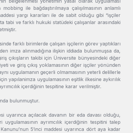
inin belgelenmesi yönetimin yasal olarak uygulaması
mobbing ile bağdaştırılmaya çalışılmasının anlamlı
desi yargı kararları ile de sabit olduğu gibi “işçiler
ata tabi ve farklı hukuki statüdeki çalışanlar arasındaki
tmiştir.
e farklı birimlerde çalışan işçilerin görev yaptıkları
erden imza alınmadığına ilişkin iddiada bulunmuşsa da,
giriş çıkışların takibi için Üniversite bünyesindeki diğer
yeti ve giriş çıkış yoklamasının diğer işçiler yönünden
aynı uygulamanın geçerli olmamasının yeterli delillerle
için yapılanimza uygulamasının eşitlik ilkesine aykırılık
mcılık içerdiğinin tespitine karar verilmiştir.
sunda bulunmuştur.
si uyarınca açılacak davanın bir eda davası olduğu,
ygulamasının ayrımcılık içerdiğinin tespitini talep
İş Kanunu’nun 5’inci maddesi uyarınca dört aya kadar