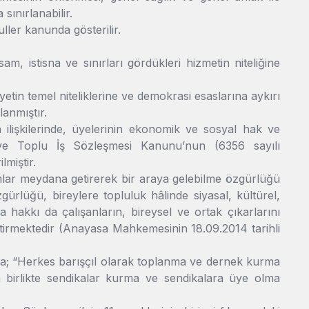
ınırlanabilir.
ler kanunda gösterilir.
am, istisna ve sınırları gördükleri hizmetin niteliğine
yetin temel niteliklerine ve demokrasi esaslarına aykırı
lanmıştır.
 ilişkilerinde, üyelerinin ekonomik ve sosyal hak ve
r ve Toplu İş Sözleşmesi Kanunu’nun (6356 sayılı
miştir.
umlar meydana getirerek bir araya gelebilme özgürlüğü
rlüğü, bireylere topluluk hâlinde siyasal, kültürel,
hakkı da çalışanların, bireysel ve ortak çıkarlarını
tirmektedir (Anayasa Mahkemesinin 18.09.2014 tarihli
da; “Herkes barışçıl olarak toplanma ve dernek kurma
a birlikte sendikalar kurma ve sendikalara üye olma