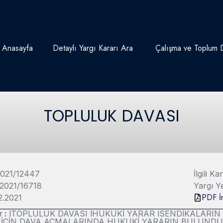
Anasayfa
Detaylı Yargı Kararı Ara
Çalışma ve Toplum D
TOPLULUK DAVASI
2021/12447
İlgili 
 2021/16718
Yargı Y
PDF İn
12.2021
r :
lTOPLULUK DAVASI lHUKUKİ YARAR lSENDİKALARIN 
 İÇİN DAVA AÇMALARINDA HUKUKİ YARARIN BULUND