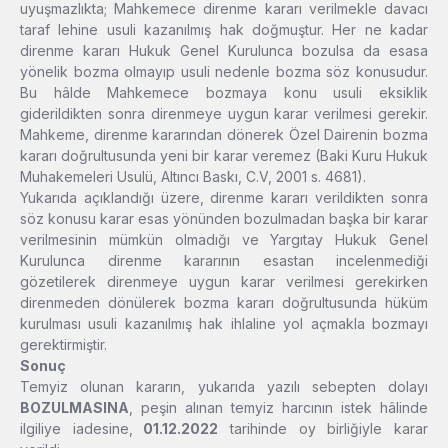
uyuşmazlıkta; Mahkemece direnme kararı verilmekle davacı
taraf lehine usuli kazanılmış hak doğmuştur. Her ne kadar
direnme kararı Hukuk Genel Kurulunca bozulsa da esasa
yönelik bozma olmayıp usuli nedenle bozma söz konusudur.
Bu hâlde Mahkemece bozmaya konu usuli eksiklik
giderildikten sonra direnmeye uygun karar verilmesi gerekir.
Mahkeme, direnme kararından dönerek Özel Dairenin bozma
kararı doğrultusunda yeni bir karar veremez (Baki Kuru Hukuk
Muhakemeleri Usulü, Altıncı Baskı, C.V, 2001 s. 4681).
Yukarıda açıklandığı üzere, direnme kararı verildikten sonra
söz konusu karar esas yönünden bozulmadan başka bir karar
verilmesinin mümkün olmadığı ve Yargıtay Hukuk Genel
Kurulunca direnme kararının esastan incelenmediği
gözetilerek direnmeye uygun karar verilmesi gerekirken
direnmeden dönülerek bozma kararı doğrultusunda hüküm
kurulması usuli kazanılmış hak ihlaline yol açmakla bozmayı
gerektirmiştir.
Sonuç
Temyiz olunan kararın, yukarıda yazılı sebepten dolayı
BOZULMASINA
, peşin alınan temyiz harcının istek hâlinde
ilgiliye iadesine,
01.12.2022
tarihinde oy birliğiyle karar