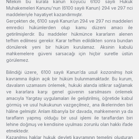
Nitekim bu kurala kanun koyucu 6100 sayılı Hukuk
Muhakemeleri Kanunu'nun (6100 sayılı Kanun) 294 ve 297 nci
maddeleriyle hayatiyet kazandırmıştır.
Gerçekten de, 6100 sayılı Kanun’un 294 ve 297 nci maddeleri
emredici hükümlerden olup kamu düzeni amacı ile
getirilmişlerdir. Bu maddeler hükmünce kararların alenen
tefhim edilmesi gerekir. Karar tefhim edildikten sonra bundan
dönülerek yeni bir hüküm kurulamaz. Aksinin kabulü
mahkemelere güveni sarsacağı için hiçbir suretle üstün
görülemez.
Bilindiği üzere, 6100 sayılı Kanun’da
usuli kazanılmış hak
kavramına ilişkin açık bir hüküm bulunmamaktadır. Bu kurum,
davaların uzamasını önlemek, hukuki alanda istikrar sağlamak
ve kararlara karşı genel güvenin sarsılmasını önlemek
amacıyla Yargıtay uygulamaları ile geliştirilmiş, öğretide kabul
görmüş ve usul hukukunun vazgeçilmez, ana ilkelerinden biri
hâline gelmiştir. Anlam itibarıyla bir davada, mahkemenin ya da
tarafların yapmış olduğu bir usul işlemi ile taraflardan biri
lehine doğmuş ve kendisine uyulması zorunlu olan hakkı ifade
etmektedir.
Kazanılmış haklar hukuk devleti kavramının temelini oluşturan