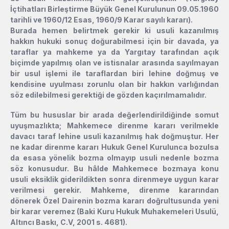
İçtihatları Birleştirme Büyük Genel Kurulunun 09.05.1960
tarihli ve 1960/12 Esas, 1960/9 Karar sayılı kararı).
Burada hemen belirtmek gerekir ki usuli kazanılmış
hakkın hukuki sonuç doğurabilmesi için bir davada, ya
taraflar ya mahkeme ya da Yargıtay tarafından açık
biçimde yapılmış olan ve istisnalar arasında sayılmayan
bir usul işlemi ile taraflardan biri lehine doğmuş ve
kendisine uyulması zorunlu olan bir hakkın varlığından
söz edilebilmesi gerektiği de gözden kaçırılmamalıdır.
Tüm bu hususlar bir arada değerlendirildiğinde somut
uyuşmazlıkta; Mahkemece direnme kararı verilmekle
davacı taraf lehine usuli kazanılmış hak doğmuştur. Her
ne kadar direnme kararı Hukuk Genel Kurulunca bozulsa
da esasa yönelik bozma olmayıp usuli nedenle bozma
söz konusudur. Bu hâlde Mahkemece bozmaya konu
usuli eksiklik giderildikten sonra direnmeye uygun karar
verilmesi gerekir. Mahkeme, direnme kararından
dönerek Özel Dairenin bozma kararı doğrultusunda yeni
bir karar veremez (Baki Kuru Hukuk Muhakemeleri Usulü,
Altıncı Baskı, C.V, 2001 s. 4681).