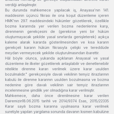
verdiği anlaşılmıştır.
Bu durumda mahkemece yapılacak iş, Anayasa'nın 141.
maddesinin üçüncü fıkrası ile ona koşut düzenleme içeren
HMK’nın 297. maddesindeki hükümler gözetilerek, özellikle
bozma kararında yer verilen bozma nedenlerine karşı,
direnmenin gerekçesini de (gerekirse yeni bir hüküm
oluşturmayacak şekilde yasal sınırlarda genişleterek) açıkça
kaleme alarak kararda gösterilmesinden ve kısa kararın
gerekçeli kararın hüküm fıkrasıyla çelişki ve tereddüde
meydan vermeyecek şekilde oluşturulmasından ibarettir.
Hâl böyle olunca, yukarıda açıklanan Anayasal ve yasal
düzenleme ile ilkeler gözetilerek anlaşılabilir ve denetlenebilir
nitelikte direnme kararı verilmek üzere karar usulden
bozulmalıdır."
gerekçesiyle davalı vekilinin temyiz itirazlarının
kabulü ile direnme kararının usulden bozulmasına ve bozma
nedenine göre davalı vekilinin sair temyiz itirazlarının
incelenmesine şimdilik yer olmadığına karar verilmiştir.
Mahkemece, daha önce direnilmesine karar verilen
Dairemizin18.06.2015 tarihli ve 2014/9374 Esas, 2015/22335
Karar sayılı bozma kararına uyulmasına karar verilmek
suretiyle yapılan yargılama sonunda davanın kısmen kabulüne