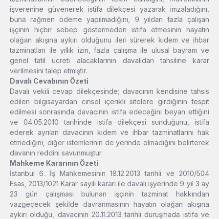
işverenine güvenerek istifa dilekçesi yazarak imzaladığını,
buna rağmen ödeme yapılmadığını, 9 yıldan fazla çalışan
işçinin hiçbir sebep göstermeden istifa etmesinin hayatın
olağan akışına aykırı olduğunu ileri sürerek kıdem ve ihbar
tazminatları ile yıllık izin, fazla çalışma ile ulusal bayram ve
genel tatil ücreti alacaklarının davalıdan tahsiline karar
verilmesini talep etmiştir.
Davalı Cevabının Özeti
Davalı vekili cevap dilekçesinde; davacının kendisine tahsis
edilen bilgisayardan cinsel içerikli sitelere girdiğinin tespit
edilmesi sonrasında davacının istifa edeceğini beyan ettiğini
ve 04.05.2010 tarihinde istifa dilekçesi sunduğunu, istifa
ederek ayrılan davacının kıdem ve ihbar tazminatlarını hak
etmediğini, diğer istemlerinin de yerinde olmadığını belirterek
davanın reddini savunmuştur.
Mahkeme Kararının Özeti
İstanbul 6. İş Mahkemesinin 18.12.2013 tarihli ve 2010/504
Esas, 2013/1021 Karar sayılı kararı ile davalı işyerinde 9 yıl 3 ay
23 gün çalışması bulunan işçinin tazminat hakkından
vazgeçecek şekilde davranmasının hayatın olağan akışına
aykırı olduğu, davacının 20.11.2013 tarihli duruşmada istifa ve