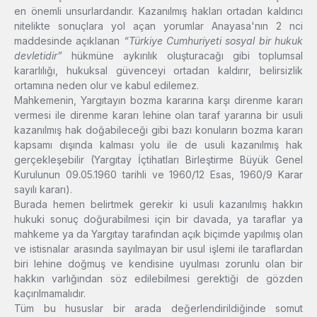
en önemli unsurlardandır. Kazanılmış hakları ortadan kaldırıcı
nitelikte sonuçlara yol açan yorumlar Anayasa'nın 2 nci
maddesinde açıklanan
“Türkiye Cumhuriyeti sosyal bir hukuk
devletidir”
hükmüne aykırılık oluşturacağı gibi toplumsal
kararlılığı, hukuksal güvenceyi ortadan kaldırır, belirsizlik
ortamına neden olur ve kabul edilemez.
Mahkemenin, Yargıtayın bozma kararına karşı direnme kararı
vermesi ile direnme kararı lehine olan taraf yararına bir usuli
kazanılmış hak doğabileceği gibi bazı konuların bozma kararı
kapsamı dışında kalması yolu ile de usuli kazanılmış hak
gerçekleşebilir (Yargıtay İçtihatları Birleştirme Büyük Genel
Kurulunun 09.05.1960 tarihli ve 1960/12 Esas, 1960/9 Karar
sayılı kararı).
Burada hemen belirtmek gerekir ki usuli kazanılmış hakkın
hukuki sonuç doğurabilmesi için bir davada, ya taraflar ya
mahkeme ya da Yargıtay tarafından açık biçimde yapılmış olan
ve istisnalar arasında sayılmayan bir usul işlemi ile taraflardan
biri lehine doğmuş ve kendisine uyulması zorunlu olan bir
hakkın varlığından söz edilebilmesi gerektiği de gözden
kaçırılmamalıdır.
Tüm bu hususlar bir arada değerlendirildiğinde somut