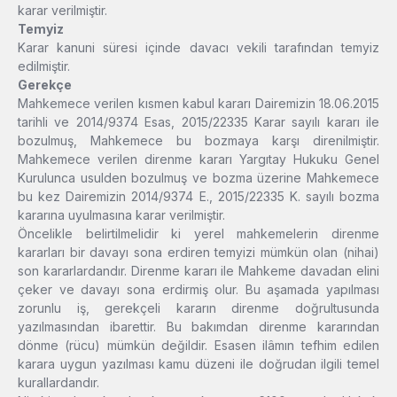
karar verilmiştir.
Temyiz
Karar kanuni süresi içinde davacı vekili tarafından temyiz
edilmiştir.
Gerekçe
Mahkemece verilen kısmen kabul kararı Dairemizin 18.06.2015
tarihli ve 2014/9374 Esas, 2015/22335 Karar sayılı kararı ile
bozulmuş, Mahkemece bu bozmaya karşı direnilmiştir.
Mahkemece verilen direnme kararı Yargıtay Hukuku Genel
Kurulunca usulden bozulmuş ve bozma üzerine Mahkemece
bu kez Dairemizin 2014/9374 E., 2015/22335 K. sayılı bozma
kararına uyulmasına karar verilmiştir.
Öncelikle belirtilmelidir ki yerel mahkemelerin direnme
kararları bir davayı sona erdiren temyizi mümkün olan (nihai)
son kararlardandır. Direnme kararı ile Mahkeme davadan elini
çeker ve davayı sona erdirmiş olur. Bu aşamada yapılması
zorunlu iş, gerekçeli kararın direnme doğrultusunda
yazılmasından ibarettir. Bu bakımdan direnme kararından
dönme (rücu) mümkün değildir. Esasen ilâmın tefhim edilen
karara uygun yazılması kamu düzeni ile doğrudan ilgili temel
kurallardandır.