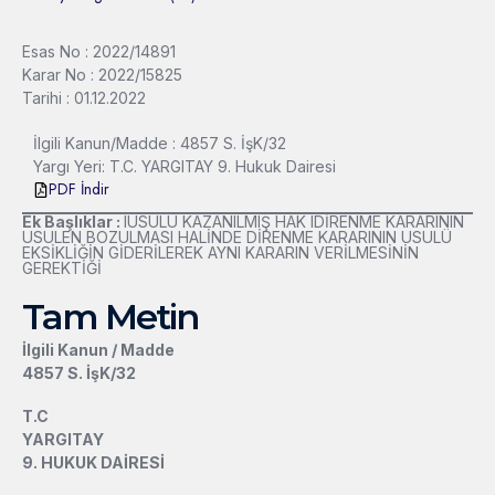
Esas No : 2022/14891
Karar No : 2022/15825
Tarihi : 01.12.2022
İlgili Kanun/Madde : 4857 S. İşK/32
Yargı Yeri: T.C. YARGITAY 9. Hukuk Dairesi
PDF İndir
Ek Başlıklar :
lUSULÜ KAZANILMIŞ HAK lDİRENME KARARININ
USULEN BOZULMASI HALİNDE DİRENME KARARININ USULÜ
EKSİKLİĞİN GİDERİLEREK AYNI KARARIN VERİLMESİNİN
GEREKTİĞİ
Tam Metin
İlgili Kanun / Madde
4857 S. İşK/32
T.C
YARGITAY
9. HUKUK DAİRESİ