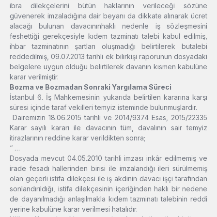
ibra dilekçelerini bütün haklarının verileceği sözüne
güvenerek imzaladığına dair beyanı da dikkate alınarak ücret
alacağı bulunan davacınınhaklı nedenle iş sözleşmesini
feshettiği gerekçesiyle kıdem tazminatı talebi kabul edilmiş,
ihbar tazminatının şartları oluşmadığı belirtilerek butalebi
reddedilmiş, 09.07.2013 tarihli ek bilirkişi raporunun dosyadaki
belgelere uygun olduğu belirtilerek davanın kısmen kabulüne
karar verilmiştir.
Bozma ve Bozmadan Sonraki Yargılama Süreci
İstanbul 6. İş Mahkemesinin yukarıda belirtilen kararına karşı
süresi içinde taraf vekilleri temyiz isteminde bulunmuşlardır.
Dairemizin 18.06.2015 tarihli ve 2014/9374 Esas, 2015/22335
Karar sayılı kararı ile davacının tüm, davalının sair temyiz
itirazlarının reddine karar verildikten sonra;
“ …
Dosyada mevcut 04.05.2010 tarihli imzası inkâr edilmemiş ve
irade fesadı hallerinden birisi ile imzalandığı ileri sürülmemiş
olan geçerli istifa dilekçesi ile iş akdinin davacı işçi tarafından
sonlandırıldığı, istifa dilekçesinin içeriğinden haklı bir nedene
de dayanılmadığı anlaşılmakla kıdem tazminatı talebinin reddi
yerine kabulüne karar verilmesi hatalıdır.