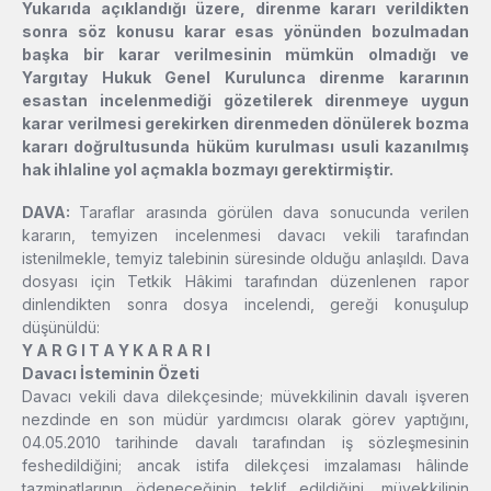
Yukarıda açıklandığı üzere, direnme kararı verildikten
sonra söz konusu karar esas yönünden bozulmadan
başka bir karar verilmesinin mümkün olmadığı ve
Yargıtay Hukuk Genel Kurulunca direnme kararının
esastan incelenmediği gözetilerek direnmeye uygun
karar verilmesi gerekirken direnmeden dönülerek bozma
kararı doğrultusunda hüküm kurulması usuli kazanılmış
hak ihlaline yol açmakla bozmayı gerektirmiştir.
DAVA:
Taraflar arasında görülen dava sonucunda verilen
kararın, temyizen incelenmesi davacı vekili tarafından
istenilmekle, temyiz talebinin süresinde olduğu anlaşıldı. Dava
dosyası için Tetkik Hâkimi tarafından düzenlenen rapor
dinlendikten sonra dosya incelendi, gereği konuşulup
düşünüldü:
Y A R G I T A Y K A R A R I
Davacı İsteminin Özeti
Davacı vekili dava dilekçesinde; müvekkilinin davalı işveren
nezdinde en son müdür yardımcısı olarak görev yaptığını,
04.05.2010 tarihinde davalı tarafından iş sözleşmesinin
feshedildiğini; ancak istifa dilekçesi imzalaması hâlinde
tazminatlarının ödeneceğinin teklif edildiğini, müvekkilinin