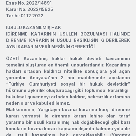
Esas No. 2022/14891
Karar No. 2022/15825
Tarihi: 01.12.2022
l
USULÜ KAZANILMIŞ HAK
l
DİRENME KARARININ USULEN BOZULMASI HALİNDE
DİRENME KARARININ USULÜ EKSİKLİĞİN GİDERİLEREK
AYNI KARARIN VERİLMESİNİN GEREKTİĞİ
ÖZETİ Kazanılmış haklar hukuk devleti kavramının
temelini oluşturan en önemli unsurlardandır. Kazanılmış
hakları ortadan kaldırıcı nitelikte sonuçlara yol açan
yorumlar Anayasa'nın 2 nci maddesinde açıklanan
“Türkiye Cumhuriyeti sosyal bir hukuk devletidir”
hükmüne aykırılık oluşturacağı gibi toplumsal kararlılığı,
hukuksal güvenceyi ortadan kaldırır, belirsizlik ortamına
neden olur ve kabul edilemez.
Mahkemenin, Yargıtayın bozma kararına karşı direnme
kararı vermesi ile direnme kararı lehine olan taraf
yararına bir usuli kazanılmış hak doğabileceği gibi bazı
konuların bozma kararı kapsamı dışında kalması yolu ile
de usuli kazanılmış hak gerçekleşebilir (Yargıtay