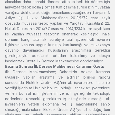
alacakları daha sonraki döneme ait olup belli bir dönem için
muvazaa tespit edilmiş olması tüm çalışma süresi için muvazaa
varlığına delil olarak değerlendirilemeyeceğinden Tavşanlı 1.
Asliye (İş) Hukuk Mahkemesi'nce 2013/1272 esas sayılı
dosyada muvazaa tespiti yapılan ve Yargıtay (Kapatılan) 22.
Hukuk Dairesi'nin 2014/77 esas ve 2014/1234 karar sayılı ilamı
ile yapılan muvazaa tespitinin onanarak kesinleştiği ihale
dönemi hariç tutulmak suretiyle asıl işveren-alt işveren
ilişkisinin kanuna uygun kurulup kurulmadığı ve muvazaaya
dayanıp dayanmadığı hususlarının araştırılması gerektiği
gerekçesiyle bozularak ortadan kaldırılmış ve dosya
incelenmek üzere İlk Derece Mahkemesine gönderilmiştir.
Bozma Sonrası İlk Derece Mahkemesi Kararının Özeti:
İlk Derece Mahkemesince; Dairemizin bozma kararına
uyularak yapılan araştırma ve aldırılan bilirkişi raporu
sonucunda Elektrik Üretim A.Ş.'nin alt işverenlere ihale ile
verdiği işlerin asıl işin bir bölümü olduğu, ancak alt işverenlere
verilen bu asıl işin işletmenin ve işin gereği ile teknolojik
nedenlerle uzmanlık gerektiren iş niteliğinde olmadığı, alt
işverenlerin yeterli ekipmana ve iş makinelerine sahip
olmadığı, makinelerin Elektrik Üretim A.Ş.'ye ait olduğu, tüm
sözleşme ve teknik şartnamaler birlikte incelendiğinde