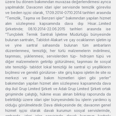
üzere bu dönem bakımından muvazaa değerlendirmesi ayrıca
yapılmalıdır. Davacının idari işler servisinde temizlik görevlisi
ve beden işçisi olarak, 17.09.2014-07.10.2014 tarihleri arasında
“Temizlik, Taşıma ve Benzeri işler” bakımından yapılan hizmet
alım sözleşmesi kapsamında dava dışı Hisar…Limited
Şirketinde; 08.10.2014-22.06.2015 tarihleri arasında ise
“Tunçbilek Termik Santrali İşletme Müdürlüğü bünyesinde
bulunan santralın, Tabldot-Alakart ve çay ocaklarının işletim işi
ve yine santral sahasında bulunan tüm ambarların
düzenlenmesi, temizliği, her türlü malzemelerin indirilmesi,
taşınması, yüklenmesi, servislerden tüp- hidrojen tüpü ve
diğer malzemelerin getirilip götürülmesi, taşınması ile sosyal
site temizliği- tabldot lokal temizliği ile santral içi yeşilliklerin
biçilmesi ve gerekli görülürse- site giriş kapısı işletim ile site ısı
merkezi ve inşaat bakım hizmetleri işleri gibi yerler”
bakımından yapılan hizmet alım sözleşmesi kapsamında dava
dışı Asil Grup Limited Şirketi ve Adalı Grup Limited Şirketi ortak
girişiminde çalıştığı, hükme esas alınan bilirkişi raporunda da
belirtildiği üzere idari işler bünyesindeki bu işlerin yardımcı iş
olduğu görülmektedir. Dava dilekçesinde de; davacının genel
hizmet işçisi olarak davalı kurumun sosyal servislerinde,
ambarda, idari işler servisinde davalı kurumun kadrolu