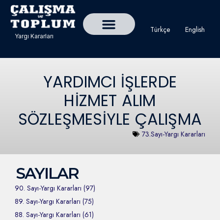
Türkçe
English
Yargı Kararları
Detaylı Yargı Kararı Ara
Çalışma ve Toplum Dergisi
YARDIMCI İŞLERDE
HİZMET ALIM
SÖZLEŞMESİYLE ÇALIŞMA
73.Sayı-Yargı Kararları
SAYILAR
90. Sayı-Yargı Kararları (97)
89. Sayı-Yargı Kararları (75)
88. Sayı-Yargı Kararları (61)