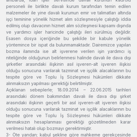
personeli ile birlikte davalı kurum tarafından temin edilen
malzemeler ile yine davalı kurumun emir ve talimatları altında
işçi teminine yönelik hizmet alım sözleşmesiyle çalıştığı iddia
edilmiş olup davacının hizmet alım sözleşmesi kapsamı dışında
ve yardımcı işler haricinde çalıştığı ileri sürülmüş değildir.
Esasen dosya içeriğinde bu şekilde bir kabule yönelik
yöntemince bir ispat da bulunmamaktadır. Dairemizce yapılan
bozma ilamında ise alt işverene verilen işin yardımcı iş
niteliğinde olduğunun belirlenmesi halinde davalı ile dava dışı
şirketler arasındaki ilişkinin asıl işveren-alt işveren ilişkisi
olduğu sonucuna varılarak tazminat ve işçilik alacaklarının bu
tespite göre ve Toplu İş Sözleşmesi hükümleri dikkate
alınmaksızın yapılması gerektiği belirtilmiştir.
Açıklanan sebeplerle; 18.09.2014 – 22.06.2015 tarihleri
arasındaki dönem bakımından davalı ile dava dışı şirket
arasındaki ilişkinin geçerli bir asıl işveren-alt işveren ilişkisi
olduğu sonucuna varılarak tazminat ve işçilik alacaklarının bu
tespite göre ve Toplu İş Sözleşmesi hükümleri dikkate
alınmaksızın hesaplanması gerektiği gözetilmeden karar
verilmesi hatalı olup bozmayı gerektirmiştir.
3- Öte yandan; kabul şekline göre mahkeme gerekçesinde