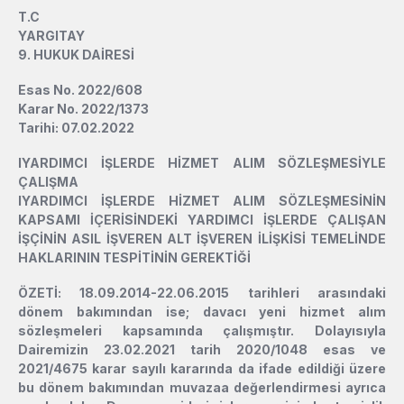
T.C
YARGITAY
9. HUKUK DAİRESİ
Esas No. 2022/608
Karar No. 2022/1373
Tarihi: 07.02.2022
l
YARDIMCI İŞLERDE HİZMET ALIM SÖZLEŞMESİYLE
ÇALIŞMA
l
YARDIMCI İŞLERDE HİZMET ALIM SÖZLEŞMESİNİN
KAPSAMI İÇERİSİNDEKİ YARDIMCI İŞLERDE ÇALIŞAN
İŞÇİNİN ASIL İŞVEREN ALT İŞVEREN İLİŞKİSİ TEMELİNDE
HAKLARININ TESPİTİNİN GEREKTİĞİ
ÖZETİ: 18.09.2014-22.06.2015 tarihleri arasındaki
dönem bakımından ise; davacı yeni hizmet alım
sözleşmeleri kapsamında çalışmıştır. Dolayısıyla
Dairemizin 23.02.2021 tarih 2020/1048 esas ve
2021/4675 karar sayılı kararında da ifade edildiği üzere
bu dönem bakımından muvazaa değerlendirmesi ayrıca