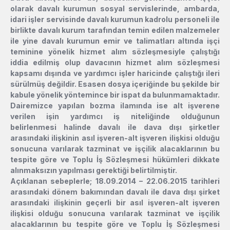
olarak davalı kurumun sosyal servislerinde, ambarda,
idari işler servisinde davalı kurumun kadrolu personeli ile
birlikte davalı kurum tarafından temin edilen malzemeler
ile yine davalı kurumun emir ve talimatları altında işçi
teminine yönelik hizmet alım sözleşmesiyle çalıştığı
iddia edilmiş olup davacının hizmet alım sözleşmesi
kapsamı dışında ve yardımcı işler haricinde çalıştığı ileri
sürülmüş değildir. Esasen dosya içeriğinde bu şekilde bir
kabule yönelik yöntemince bir ispat da bulunmamaktadır.
Dairemizce yapılan bozma ilamında ise alt işverene
verilen işin yardımcı iş niteliğinde olduğunun
belirlenmesi halinde davalı ile dava dışı şirketler
arasındaki ilişkinin asıl işveren-alt işveren ilişkisi olduğu
sonucuna varılarak tazminat ve işçilik alacaklarının bu
tespite göre ve Toplu İş Sözleşmesi hükümleri dikkate
alınmaksızın yapılması gerektiği belirtilmiştir.
Açıklanan sebeplerle; 18.09.2014 – 22.06.2015 tarihleri
arasındaki dönem bakımından davalı ile dava dışı şirket
arasındaki ilişkinin geçerli bir asıl işveren-alt işveren
ilişkisi olduğu sonucuna varılarak tazminat ve işçilik
alacaklarının bu tespite göre ve Toplu İş Sözleşmesi