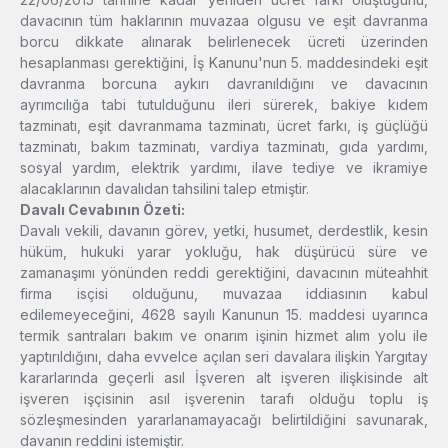
davacının tüm haklarının muvazaa olgusu ve eşit davranma
borcu dikkate alınarak belirlenecek ücreti üzerinden
hesaplanması gerektiğini, İş Kanunu'nun 5. maddesindeki eşit
davranma borcuna aykırı davranıldığını ve davacının
ayrımcılığa tabi tutulduğunu ileri sürerek, bakiye kıdem
tazminatı, eşit davranmama tazminatı, ücret farkı, iş güçlüğü
tazminatı, bakım tazminatı, vardiya tazminatı, gıda yardımı,
sosyal yardım, elektrik yardımı, ilave tediye ve ikramiye
alacaklarının davalıdan tahsilini talep etmiştir.
Davalı Cevabının Özeti:
Davalı vekili, davanın görev, yetki, husumet, derdestlik, kesin
hüküm, hukuki yarar yokluğu, hak düşürücü süre ve
zamanaşımı yönünden reddi gerektiğini, davacının müteahhit
firma isçisi olduğunu, muvazaa iddiasının kabul
edilemeyeceğini, 4628 sayılı Kanunun 15. maddesi uyarınca
termik santraları bakım ve onarım işinin hizmet alım yolu ile
yaptırıldığını, daha evvelce açılan seri davalara ilişkin Yargıtay
kararlarında geçerli asıl İşveren alt işveren ilişkisinde alt
işveren işçisinin asıl işverenin tarafı olduğu toplu iş
sözleşmesinden yararlanamayacağı belirtildiğini savunarak,
davanın reddini istemiştir.