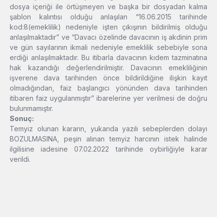
dosya içeriği ile örtüşmeyen ve başka bir dosyadan kalma
şablon kalıntısı olduğu anlaşılan “16.06.2015 tarihinde
kod:8(emeklilik) nedeniyle işten çıkışının bildirilmiş olduğu
anlaşılmaktadır” ve “Davacı özelinde davacının iş akdinin prim
ve gün sayılarının ikmali nedeniyle emeklilik sebebiyle sona
erdiği anlaşılmaktadır. Bu itibarla davacının kıdem tazminatına
hak kazandığı değerlendirilmiştir. Davacının emekliliğinin
işverene dava tarihinden önce bildirildiğine ilişkin kayıt
olmadığından, faiz başlangıcı yönünden dava tarihinden
itibaren faiz uygulanmıştır” ibarelerine yer verilmesi de doğru
bulunmamıştır.
Sonuç:
Temyiz olunan kararın, yukarıda yazılı sebeplerden dolayı
BOZULMASINA, peşin alınan temyiz harcının istek halinde
ilgilisine iadesine 07.02.2022 tarihinde oybirliğiyle karar
verildi.