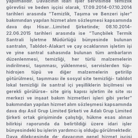
yapılmalıdır. Davacının idari işler servisinde temizlik
görevlisi ve beden işçisi olarak, 17.09.2014-07.10.2014
tarihleri arasında “Temizlik, Taşıma ve Benzeri işler”
bakımından yapılan hizmet alım sözleşmesi kapsamında
dava dışı Hisar…Limited Şirketinde; 08.10.2014-
22.06.2015 tarihleri arasında ise “Tunçbilek Termik
Santrali İşletme Müdürlüğü bünyesinde bulunan
santralın, Tabldot-Alakart ve çay ocaklarının işletim işi
ve yine santral sahasında bulunan tüm ambarların
düzenlenmesi, temizliği, her türlü malzemelerin
indirilmesi, taşınması, yüklenmesi, servislerden tüp-
hidrojen tüpü ve diğer malzemelerin getirilip
götürülmesi, taşınması ile sosyal site temizliği- tabldot
lokal temizliği ile santral içi yeşilliklerin biçilmesi ve
gerekli görülürse- site giriş kapısı işletim ile site ısı
merkezi ve inşaat bakım hizmetleri işleri gibi yerler”
bakımından yapılan hizmet alım sözleşmesi kapsamında
dava dışı Asil Grup Limited Şirketi ve Adalı Grup Limited
Şirketi ortak girişiminde çalıştığı, hükme esas alınan
bilirkişi raporunda da belirtildiği üzere idari işler
bünyesindeki bu işlerin yardımcı iş olduğu görülmektedir.
Dava dilekçesinde de; davacının genel hizmet işçisi