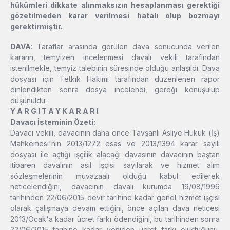
hükümleri dikkate alınmaksızın hesaplanması gerektiği
gözetilmeden karar verilmesi hatalı olup bozmayı
gerektirmiştir.
DAVA:
Taraflar arasında görülen dava sonucunda verilen
kararın, temyizen incelenmesi davalı vekili tarafından
istenilmekle, temyiz talebinin süresinde olduğu anlaşıldı. Dava
dosyası için Tetkik Hakimi tarafından düzenlenen rapor
dinlendikten sonra dosya incelendi, gereği konuşulup
düşünüldü:
Y A R G I T A Y K A R A R I
Davacı İsteminin Özeti:
Davacı vekili, davacının daha önce Tavşanlı Asliye Hukuk (İş)
Mahkemesi'nin 2013/1272 esas ve 2013/1394 karar sayılı
dosyası ile açtığı işçilik alacağı davasının davacının baştan
itibaren davalının asıl işçisi sayılarak ve hizmet alım
sözleşmelerinin muvazaalı olduğu kabul edilerek
neticelendiğini, davacının davalı kurumda 19/08/1996
tarihinden 22/06/2015 devir tarihine kadar genel hizmet işçisi
olarak çalışmaya devam ettiğini, önce açılan dava neticesi
2013/Ocak'a kadar ücret farkı ödendiğini, bu tarihinden sonra
22/06/2015 tarihine kadar yeniden ücret farkı oluştuğunu,