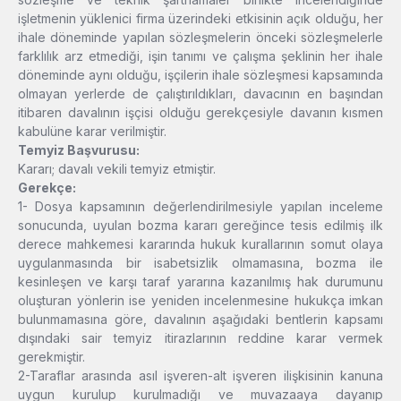
işletmenin yüklenici firma üzerindeki etkisinin açık olduğu, her
ihale döneminde yapılan sözleşmelerin önceki sözleşmelerle
farklılık arz etmediği, işin tanımı ve çalışma şeklinin her ihale
döneminde aynı olduğu, işçilerin ihale sözleşmesi kapsamında
olmayan yerlerde de çalıştırıldıkları, davacının en başından
itibaren davalının işçisi olduğu gerekçesiyle davanın kısmen
kabulüne karar verilmiştir.
Temyiz Başvurusu:
Kararı; davalı vekili temyiz etmiştir.
Gerekçe:
1- Dosya kapsamının değerlendirilmesiyle yapılan inceleme
sonucunda, uyulan bozma kararı gereğince tesis edilmiş ilk
derece mahkemesi kararında hukuk kurallarının somut olaya
uygulanmasında bir isabetsizlik olmamasına, bozma ile
kesinleşen ve karşı taraf yararına kazanılmış hak durumunu
oluşturan yönlerin ise yeniden incelenmesine hukukça imkan
bulunmamasına göre, davalının aşağıdaki bentlerin kapsamı
dışındaki sair temyiz itirazlarının reddine karar vermek
gerekmiştir.
2-Taraflar arasında asıl işveren-alt işveren ilişkisinin kanuna
uygun kurulup kurulmadığı ve muvazaaya dayanıp