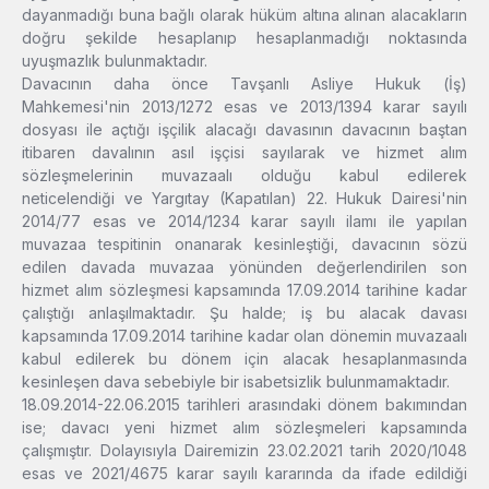
dayanmadığı buna bağlı olarak hüküm altına alınan alacakların
doğru şekilde hesaplanıp hesaplanmadığı noktasında
uyuşmazlık bulunmaktadır.
Davacının daha önce Tavşanlı Asliye Hukuk (İş)
Mahkemesi'nin 2013/1272 esas ve 2013/1394 karar sayılı
dosyası ile açtığı işçilik alacağı davasının davacının baştan
itibaren davalının asıl işçisi sayılarak ve hizmet alım
sözleşmelerinin muvazaalı olduğu kabul edilerek
neticelendiği ve Yargıtay (Kapatılan) 22. Hukuk Dairesi'nin
2014/77 esas ve 2014/1234 karar sayılı ilamı ile yapılan
muvazaa tespitinin onanarak kesinleştiği, davacının sözü
edilen davada muvazaa yönünden değerlendirilen son
hizmet alım sözleşmesi kapsamında 17.09.2014 tarihine kadar
çalıştığı anlaşılmaktadır. Şu halde; iş bu alacak davası
kapsamında 17.09.2014 tarihine kadar olan dönemin muvazaalı
kabul edilerek bu dönem için alacak hesaplanmasında
kesinleşen dava sebebiyle bir isabetsizlik bulunmamaktadır.
18.09.2014-22.06.2015 tarihleri arasındaki dönem bakımından
ise; davacı yeni hizmet alım sözleşmeleri kapsamında
çalışmıştır. Dolayısıyla Dairemizin 23.02.2021 tarih 2020/1048
esas ve 2021/4675 karar sayılı kararında da ifade edildiği