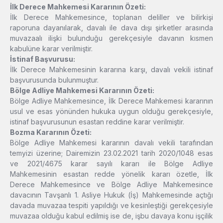
İlk Derece Mahkemesi Kararının Özeti:
İlk Derece Mahkemesince, toplanan deliller ve bilirkişi
raporuna dayanılarak, davalı ile dava dışı şirketler arasında
muvazaalı ilişki bulunduğu gerekçesiyle davanın kısmen
kabulüne karar verilmiştir.
İstinaf Başvurusu:
İlk Derece Mahkemesinin kararına karşı, davalı vekili istinaf
başvurusunda bulunmuştur.
Bölge Adliye Mahkemesi Kararının Özeti:
Bölge Adliye Mahkemesince, İlk Derece Mahkemesi kararının
usul ve esas yönünden hukuka uygun olduğu gerekçesiyle,
istinaf başvurusunun esastan reddine karar verilmiştir.
Bozma Kararının Özeti:
Bölge Adliye Mahkemesi kararının davalı vekili tarafından
temyizi üzerine; Dairemizin 23.02.2021 tarih 2020/1048 esas
ve 2021/4675 karar sayılı kararı ile Bölge Adliye
Mahkemesinin esastan redde yönelik kararı özetle, İlk
Derece Mahkemesince ve Bölge Adliye Mahkemesince
davacının Tavşanlı 1. Asliye Hukuk (İş) Mahkemesinde açtığı
davada muvazaa tespiti yapıldığı ve kesinleştiği gerekçesiyle
muvazaa olduğu kabul edilmiş ise de, işbu davaya konu işçilik