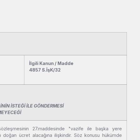
İlgili Kanun / Madde
4857 S.İşK/32
İNİN İSTEĞİ İLE GÖNDERMESİ
EMEYECEĞİ
özleşmesinin 27.maddesinde "vazife ile başka yere
doğan ücret alacağına ilişkindir. Söz konusu hükümde