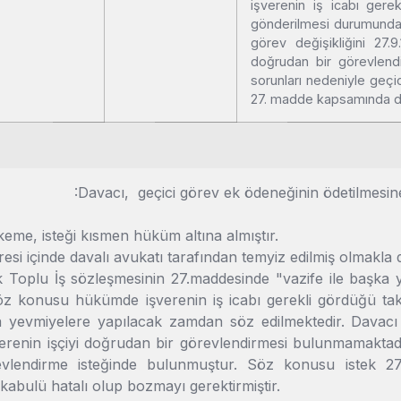
işverenin iş icabı gere
gönderilmesi durumunda
görev değişikliğini 27.9
doğrudan bir görevlendi
sorunları nedeniyle geçi
27. madde kapsamında 
acı, geçici görev ek ödeneğinin ödetilmesine ka
me, isteği kısmen hüküm altına almıştır.
i içinde davalı avukatı tarafından temyiz edilmiş olmakla
 Toplu İş sözleşmesinin 27.maddesinde "vazife ile başk
 Söz konusu hükümde işverenin iş icabı gerekli gördüğü tak
yevmiyelere yapılacak zamdan söz edilmektedir. Davacı göre
şverenin işçiyi doğrudan bir görevlendirmesi bulunmamaktadı
revlendirme isteğinde bulunmuştur. Söz konusu istek 
kabulü hatalı olup bozmayı gerektirmiştir.