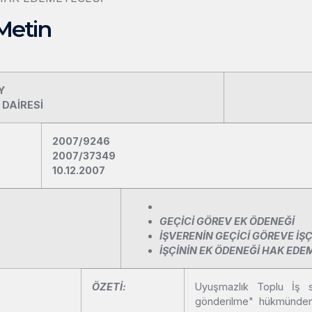
Metin
Y
 DAİRESİ
2007/9246
2007/37349
10.12.2007
GEÇİCİ GÖREV EK ÖDENEĞİ
İŞVERENİN GEÇİCİ GÖREVE İŞÇ
İŞÇİNİN EK ÖDENEĞİ HAK ED
ÖZETİ:
Uyuşmazlık Toplu İş s
gönderilme" hükmünden 