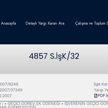
Anasayfa
Detaylı Yargı Kararı Ara
Çalışma ve Toplum D
4857 S.İşK/32
2007/9246
İlgili 
 2007/37349
Yargı 
PDF İn
12.2007
r :
• GEÇİCİ GÖREV EK ÖDENEĞİ • İŞVERENİN GEÇİCİ GÖR
HAK EDEMEYECEĞİ