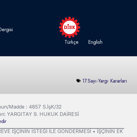
ergisi
Türkçe
English
17.Sayı-Yargı Kararları
Kanun/Madde : 4857 S.İşK/32
Yeri: YARGITAY 9. HUKUK DAİRESİ
dir
EVE İŞÇİNİN İSTEĞİ İLE GÖNDERMESİ • İŞÇİNİN EK