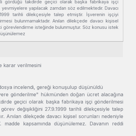
kli gördüğü takdirde geçici olarak başka fabrikaya işçi
 yevmiyelere yapılacak zamdan söz edilmektedir. Davacı
.1999 tarihli dilekçesiyle talep etmiştir. İşverenin işçiyi
rmesi bulunmamaktadır. Anılan dilekçede davacı kişisel
ci görevlendirme isteğinde bulunmuştur. Söz konusu istek
düşünülemez
rar verilmesini
 dosya incelendi, gereği konuşulup düşünüldü
a yere gönderilme" hükmünden doğan ücret alacağına
dirde geçici olarak başka fabrikaya işçi gönderilmesi
v değişikliğini 27.9.1999 tarihli dilekçesiyle talep
r. Anılan dilekçede davacı kişisel sorunları nedeniyle
27. madde kapsamında düşünülemez. Davanın reddi