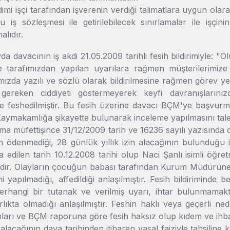
imi işçi tarafından işverenin verdiği talimatlara uygun olarak 
 iş sözleşmesi ile getirilebilecek sınırlamalar ile işçini
lıdır.
a davacının iş akdi 21.05.2009 tarihli fesih bildirimiyle: "
 ve tarafımızdan yapılan uyarılara rağmen müşterilerimiz
ımızda yazılı ve sözlü olarak bildirilmesine rağmen görev ye
ereken ciddiyeti göstermeyerek keyfi davranışlarınızda
le feshedilmiştir. Bu fesih üzerine davacı BÇM'ye başvurm
aymakamlığa şikayette bulunarak inceleme yapılmasını talep
ma müfettişince 31/12/2009 tarih ve 16236 sayılı yazısında d
n ödenmediği, 28 günlük yıllık izin alacağının bulunduğu i
a edilen tarih 10.12.2008 tarihi olup Naci Şanlı isimli öğre
dir. Olayların çocuğun babası tarafından Kurum Müdürüne ö
i yapılmadığı, affedildiği anlaşılmıştır. Fesih bildiriminde
erhangi bir tutanak ve verilmiş uyarı, ihtar bulunmamakta
lıkta olmadığı anlaşılmıştır. Feshin haklı veya geçerli nede
ları ve BÇM raporuna göre fesih haksız olup kıdem ve ihbar 
in alacağının dava tarihinden itibaren yasal faiziyle tahsil