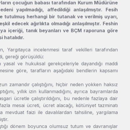
layların çocuğun babası tarafından Kurum Müdürüne
ni yapılmadığı, affedildiği anlaşılmıştır. Fesih
ce tutulmuş herhangi bir tutanak ve verilmiş uyarı,
kil edecek ağırlıkta olmadığı anlaşılmıştır. Feshin
osya içeriği, tanık beyanları ve BÇM raporuna göre
 hatalıdır.
Yargıtayca incelenmesi taraf vekilleri tarafından
di, gereği görüşüldü:
yasal ve hukuksal gerekçeleriyle dayandığı maddi
lmemesine göre, tarafların aşağıdaki bendlerin kapsamı
zun zamandır çalıştığını, hiçbir neden yokken haksız
ptığını, yıllık izin kullanmadığını, ayrıca bayramlarda
sgari ücretle çalıştırıldığını, bu nedenle fazlaya dair
 fazla mesai ücreti, ücret alacağı, kötüniyet tazminatı
 mevduat faizi ile davalılardan tahsiline, yargılama
ştir.
çalıştığı dönem boyunca olumsuz tutum ve davranışlar