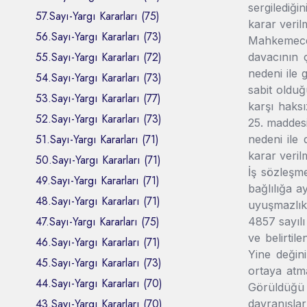
sergilediği
57.Sayı-Yargı Kararları (75)
karar verilm
56.Sayı-Yargı Kararları (73)
Mahkemece,
55.Sayı-Yargı Kararları (72)
davacının 
nedeni ile 
54.Sayı-Yargı Kararları (73)
sabit olduğ
53.Sayı-Yargı Kararları (77)
karşı haks
52.Sayı-Yargı Kararları (73)
25. maddesi
51.Sayı-Yargı Kararları (71)
nedeni ile
karar verilm
50.Sayı-Yargı Kararları (71)
İş sözleşme
49.Sayı-Yargı Kararları (71)
bağlılığa a
48.Sayı-Yargı Kararları (71)
uyuşmazlık
47.Sayı-Yargı Kararları (75)
4857 sayılı
ve belirtil
46.Sayı-Yargı Kararları (71)
Yine değini
45.Sayı-Yargı Kararları (73)
ortaya atma
44.Sayı-Yargı Kararları (70)
Görüldüğü 
43.Sayı-Yargı Kararları (70)
davranışlar