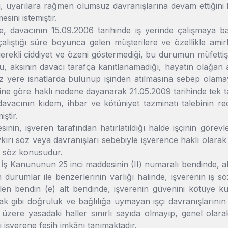
ni, uyarılara rağmen olumsuz davranışlarına devam ettiğini
esini istemiştir.
 davacının 15.09.2006 tarihinde iş yerinde çalışmaya ba
çalıştığı süre boyunca gelen müşterilere ve özellikle amir
gerekli ciddiyet ve özeni göstermediği, bu durumun müfetti
u, aksinin davacı tarafça kanıtlanamadığı, hayatın olağan 
ız yere isnatlarda bulunup işinden atılmasına sebep olama
ne göre haklı nedene dayanarak 21.05.2009 tarihinde tek taraf
 davacının kıdem, ihbar ve kötüniyet tazminatı talebinin 
iştir.
sinin, işveren tarafından hatırlatıldığı halde işçinin göre
ykırı söz veya davranışları sebebiyle işverence haklı olarak
 söz konusudur.
 İş Kanununun 25 inci maddesinin (II) numaralı bendinde, ah
en durumlar ile benzerlerinin varlığı halinde, işverenin iş s
len bendin (e) alt bendinde, işverenin güvenini kötüye ku
k gibi doğruluk ve bağlılığa uymayan işçi davranışlarının da
üzere yasadaki haller sınırlı sayıda olmayıp, genel olara
ı işverene fesih imkânı tanımaktadır.