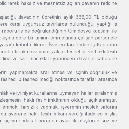
 bildirerek haksız ve mesnetsiz açılan davanın reddine
şladığı, davacının ücretinin aylık 666,00 TL olduğu
lere karşı uygunsuz tavırlarda bulunduğu, yaptığı iş
ş raporu ile de doğrulandığının tüm dosya kapsamı ile
akışına göre bir amirin emri altında çalışan personele
yacağı kabul edilerek İşveren tarafından İş Kanunun
lı olarak davacının iş aktini feshettiği ve haklı fesih
reddine ve sair alacakları yönünden davanın kabulüne
vlerini yapmamakta ısrar etmesi ve işçinin doğruluk ve
 feshedilip feshedilmediği noktasında taraflar arasında
lâk ve iyi niyet kurallarına uymayan haller sıralanmış
özleşmesini haklı fesih imkânının olduğu açıklanmıştır.
llanmak, hırsızlık yapmak, işverenin meslek sırlarını
 işverene haklı fesih imkânı verdiği ifade edilmiştir.
k işçinin sadakat borcuna aykırılık oluşturan söz ve