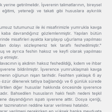
yerine getirilmelidir. İşverenin talimatlarının, bireysel
n eğitimi, yeteneği ve takati gibi hususlara aykırılık
Olumsuz tutumunuz ile iki misafirimizle yumrukla kavga
e kaba davrandığınız gözlemlenmiştir. Yapılan bütün
rinde misafirleri ayakta karşılayıp uğurlama yapılması
n dolayı sözleşmeniz tek taraflı feshedilmiştir."
uş ve ayrıca feshin haksız ve keyfi olarak yapılması
 etmiştir.
avacının iş akdinin haksız feshedildiği, kıdem ve ihbar
şverene bildirilmiştir. İşverence yumruklaşmalı kavga
tmenin oğlunun nişan tarihidir. Fesihten yaklaşık 6 ay
zür dilenerek tatlıya bağlandığı ve 6 günlük sürede
 belirtilen diğer hususlar hakkında öncesinde işverence
dır. Bahsedilen hususların haklı fesih nedeni teşkil
ne dayandığının ispatı işverene aittir. Dosya içeriği,
tazminatının reddine karar verilmesi hatalıdır.
ine karar verilmesi gerekirken en yüksek banka mevduata