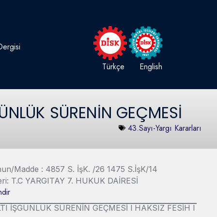
ergisi
Türkçe
English
ŞGÜNLÜK SÜRENİN GEÇMESİ
43.Sayı-Yargı Kararları
Kanun/Madde : 4857 S. İşK. /26 1475 S.İşK/14
eri: T.C YARGITAY 7. HUKUK DAİRESİ
dir
TI İŞGÜNLÜK SÜRENİN GEÇMESİ l HAKSIZ FESİH l