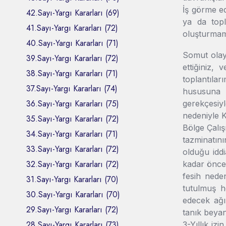
İş görme ed
42.Sayı-Yargı Kararları (69)
ya da toplu
41.Sayı-Yargı Kararları (72)
oluşturmama
40.Sayı-Yargı Kararları (71)
Somut olayd
39.Sayı-Yargı Kararları (72)
ettiğiniz,
38.Sayı-Yargı Kararları (71)
toplantılar
37.Sayı-Yargı Kararları (74)
hususuna g
36.Sayı-Yargı Kararları (75)
gerekçesiy
nedeniyle K
35.Sayı-Yargı Kararları (72)
Bölge Çalış
34.Sayı-Yargı Kararları (71)
tazminatını
33.Sayı-Yargı Kararları (72)
olduğu iddi
32.Sayı-Yargı Kararları (72)
kadar önce
fesih neden
31.Sayı-Yargı Kararları (70)
tutulmuş h
30.Sayı-Yargı Kararları (70)
edecek ağır
29.Sayı-Yargı Kararları (72)
tanık beyan
28.Sayı-Yargı Kararları (73)
3-Yıllık iz