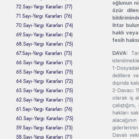
oğlunun ni
72.Sayı-Yargı Kararları (77)
özür dilen
71.Sayı-Yargı Kararları (76)
bildirimin
70.Sayı-Yargı Kararları (74)
ihtar bulu
haklı veya
69.Sayı-Yargı Kararları (74)
fesih haksı
68.Sayı-Yargı Kararları (75)
67.Sayı-Yargı Kararları (73)
DAVA:
Tara
istenilmekl
66.Sayı-Yargı Kararları (71)
1-Dosyadak
65.Sayı-Yargı Kararları (75)
delillere v
64.Sayı-Yargı Kararları (72)
dışında kala
63.Sayı-Yargı Kararları (75)
2-Davacı 1
olarak iş a
62.Sayı-Yargı Kararları (75)
çalıştığını
61.Sayı-Yargı Kararları (76)
hakları sak
60.Sayı-Yargı Kararları (75)
alacağının
59.Sayı-Yargı Kararları (73)
giderlerinin
Davalı vek
58.Sayı-Yargı Kararları (71)