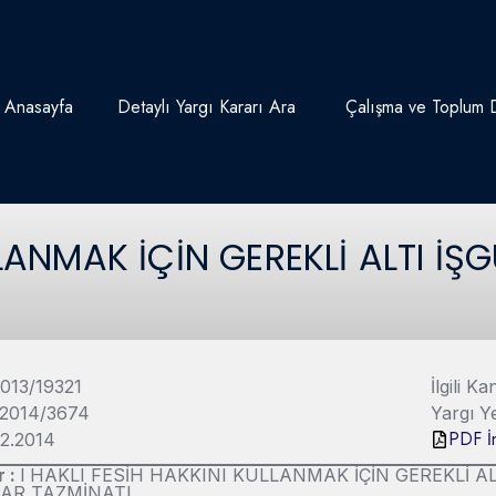
Anasayfa
Detaylı Yargı Kararı Ara
Çalışma ve Toplum D
LLANMAK İÇİN GEREKLİ ALTI İ
2013/19321
İlgili 
 2014/3674
Yargı Y
PDF İn
02.2014
r :
l HAKLI FESİH HAKKINI KULLANMAK İÇİN GEREKLİ AL
BAR TAZMİNATI