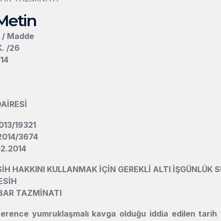
Metin
n / Madde
K. /26
/14
DAİRESİ
013/19321
2014/3674
02.2014
SİH HAKKINI KULLANMAK İÇİN GEREKLİ ALTI İŞGÜNLÜK 
ESİH
BAR TAZMİNATI
erence yumruklaşmalı kavga olduğu iddia edilen tarih 1