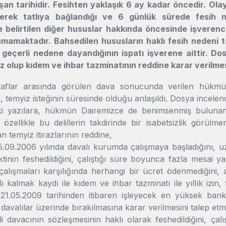
şan tarihidir. Fesihten yaklaşık 6 ay kadar öncedir. O
erek tatlıya bağlandığı ve 6 günlük sürede fesih nede
de belirtilen diğer hususlar hakkında öncesinde işveren
nmamaktadır. Bahsedilen hususların haklı fesih nedeni teş
 geçerli nedene dayandığının ispatı işverene aittir. D
z olup kıdem ve ihbar tazminatının reddine karar verilmesi
flar arasında görülen dava sonucunda verilen hükmün, 
e, temyiz isteğinin süresinde olduğu anlaşıldı. Dosya incelen
i yazılara, hükmün Dairemizce de benimsenmiş bulunan 
e özellikle bu delillerin takdirinde bir isabetsizlik görü
n temyiz itirazlarının reddine,
5.09.2006 yılında davalı kurumda çalışmaya başladığını, u
ktinin feshedildiğini, çalıştığı süre boyunca fazla mesai ya
, çalışmaları karşılığında herhangi bir ücret ödenmediğini, a
lı kalmak kaydı ile kıdem ve ihbar tazminatı ile yıllık izin,
 21.05.2009 tarihinden itibaren işleyecek en yüksek banka
 davalılar üzerinde bırakılmasına karar verilmesini talep etmi
ili davacının sözleşmesinin haklı olarak feshedildiğini, 