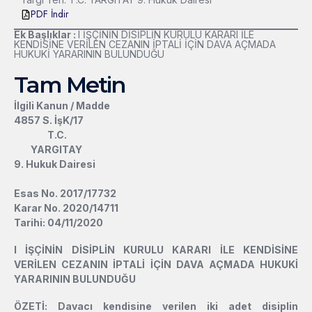
PDF İndir
Ek Başlıklar :
l İŞÇİNİN DİSİPLİN KURULU KARARI İLE
KENDİSİNE VERİLEN CEZANIN İPTALİ İÇİN DAVA AÇMADA
HUKUKİ YARARININ BULUNDUĞU
Tam Metin
İlgili Kanun / Madde
4857 S. İşK/17
T.C.
YARGITAY
9. Hukuk Dairesi
Esas No. 2017/17732
Karar No. 2020/14711
Tarihi:
04/11/2020
l
İŞÇİNİN DİSİPLİN KURULU KARARI İLE KENDİSİNE
VERİLEN CEZANIN İPTALİ İÇİN DAVA AÇMADA HUKUKİ
YARARININ BULUNDUĞU
ÖZETİ: Davacı kendisine verilen iki adet disiplin