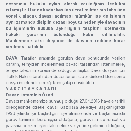
cezasının hukuka aykırı olarak verildiğinin tesbitini
istemiştir. Her ne kadar kesilen ücret miktarının tahsiline
yönelik alacak davası açılması mümkün ise de işlemin
aynı zamanda disiplin cezası boyutu nedeniyle davacının
bu işlemlerin hukuka aykırılığının tespitini istemekte
hukuki yararının bulunduğu kabul edilmelidir.
Mahkemece aksi düşence ile davanın reddine karar
verilmesi hatalıdır
DAVA:
Taraflar arasında görülen dava sonucunda verilen
kararın, temyizen incelenmesi davacı tarafından istenilmekle,
temyiz talebinin süresinde olduğu anlaşıldı. Dava dosyası için
Tetkik Hakimi tarafından düzenlenen rapor dinlendikten sonra
dosya incelendi, gereği konuşulup düşünüldü:
Y A R G I T A Y K A R A R I
Davacı İsteminin Özeti:
Davacı mahkememize sunmuş olduğu 27.04.2016 havale tarihli
dilekçesinde özetle; davalı Gazipaşa Belediye Başkanlığında
1996 yılında işe başladığını, işe alınmasında ve başlamasında
görev tanımının büro işçisi olduğunu, görevinin ise ruhsat ve
yazışma benzeri işleri takip etme ve yerine getirme olduğunu,