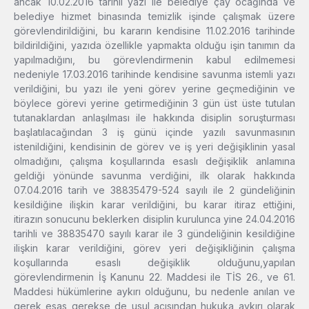
ancak 10.02.2016 tarihli yazı ile belediye çay ocağında ve
belediye hizmet binasında temizlik işinde çalışmak üzere
görevlendirildiğini, bu kararın kendisine 11.02.2016 tarihinde
bildirildiğini, yazıda özellikle yapmakta olduğu işin tanımın da
yapılmadığını, bu görevlendirmenin kabul edilmemesi
nedeniyle 17.03.2016 tarihinde kendisine savunma istemli yazı
verildiğini, bu yazı ile yeni görev yerine geçmediğinin ve
böylece görevi yerine getirmediğinin 3 gün üst üste tutulan
tutanaklardan anlaşılması ile hakkında disiplin soruşturması
başlatılacağından 3 iş günü içinde yazılı savunmasının
istenildiğini, kendisinin de görev ve iş yeri değişiklinin yasal
olmadığını, çalışma koşullarında esaslı değişiklik anlamına
geldiği yönünde savunma verdiğini, ilk olarak hakkında
07.04.2016 tarih ve 38835479-524 sayılı ile 2 gündeliğinin
kesildiğine ilişkin karar verildiğini, bu karar itiraz ettiğini,
itirazın sonucunu beklerken disiplin kurulunca yine 24.04.2016
tarihli ve 38835470 sayılı karar ile 3 gündeliğinin kesildiğine
ilişkin karar verildiğini, görev yeri değişikliğinin çalışma
koşullarında esaslı değişiklik olduğunu,yapılan
görevlendirmenin İş Kanunu 22. Maddesi ile TİS 26., ve 61.
Maddesi hükümlerine aykırı olduğunu, bu nedenle anılan ve
gerek esas gerekse de usul açısından hukuka aykırı olarak