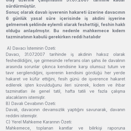
sürdürmüştür.
Sonuç olarak davalı işverenin hakareti üzerine davacının
6 günlük yasal süre içerisinde iş akdini işyerine
gelmemek şeklinde eylemli olarak feshettiği, feshin haklı
olduğu anlaşılmıştır. Bu nedenle mahkemece kıdem
tazminatının kabulü gerekirken reddi hatalıdır
A) Davacı İsteminin Özeti:
Davacı, 31.07.2007 tarihinde iş akdinin haksız olarak
feshedildiğini, işe girmesinde referans olan şahıs ile davalının
arasında sorunlar çıkınca kendisine karşı olumsuz tutum ve
tavır sergilendiğini, işverenin kendisini gördüğü her yerde
hakaret ve küfür ettiğini, fesih günü de işverence hakaret
edilerek işten kovulduğunu ileri sürerek, kıdem ve ihbar
tazminatları ile genel tatil, hafta tatili ve fazla çalışma
alacaklarını istemiştir.
B) Davalı Cevabının Özeti:
Davalı, davacının devamsızlık yaptığını savunarak, davanın
reddini istemiştir.
C) Yerel Mahkeme Kararının Özeti:
Mahkemece, toplanan kanıtlar ve bilirkişi raporuna