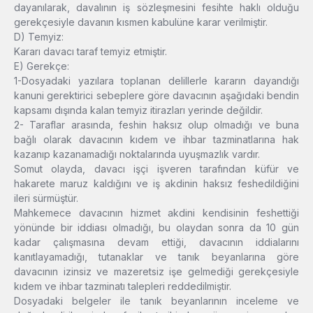
dayanılarak, davalının iş sözleşmesini fesihte haklı olduğu
gerekçesiyle davanın kısmen kabulüne karar verilmiştir.
D) Temyiz:
Kararı davacı taraf temyiz etmiştir.
E) Gerekçe:
1-Dosyadaki yazılara toplanan delillerle kararın dayandığı
kanuni gerektirici sebeplere göre davacının aşağıdaki bendin
kapsamı dışında kalan temyiz itirazları yerinde değildir.
2- Taraflar arasında, feshin haksız olup olmadığı ve buna
bağlı olarak davacının kıdem ve ihbar tazminatlarına hak
kazanıp kazanamadığı noktalarında uyuşmazlık vardır.
Somut olayda, davacı işçi işveren tarafından küfür ve
hakarete maruz kaldığını ve iş akdinin haksız feshedildiğini
ileri sürmüştür.
Mahkemece davacının hizmet akdini kendisinin feshettiği
yönünde bir iddiası olmadığı, bu olaydan sonra da 10 gün
kadar çalışmasına devam ettiği, davacının iddialarını
kanıtlayamadığı, tutanaklar ve tanık beyanlarına göre
davacının izinsiz ve mazeretsiz işe gelmediği gerekçesiyle
kıdem ve ihbar tazminatı talepleri reddedilmiştir.
Dosyadaki belgeler ile tanık beyanlarının inceleme ve