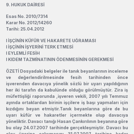
9. HUKUK DAİRESİ
Esas No. 2010/7314
Karar No. 2012/14260
Tarihi: 25.04.2012
l
İŞÇİNİN KÜFÜR VE HAKARETE UĞRAMASI
l
İŞÇİNİN İŞYERİNİ TERK ETMESİ
l
EYLEMLİ FESİH
l
KIDEM TAZMİNATININ ÖDENMESİNİN GEREKMESİ
ÖZETİ Dosyadaki belgeler ile tanık beyanlarının inceleme
ve değerlendirilmesinde fesih tarihinden önce
işverenden davacıya yönelik sözlü bir uyarı yapıldığının
her iki tarafın da kabulünde olduğu görülmüştür. Zira iş
müfettişliği raporunda ,işveren vekili, 2007 yılı Temmuz
ayında ortaklardan birinin işçilere iş başı yapmaları için
kızdığını beyan etmiştir.Tanık beyanlarına göre de bu
uyarı küfür ve hakaretler içermekte olup davacıya
yöneliktir. Davacı tanığı Hasan Çankırılının beyanına göre
bu olay 24.07.2007 tarihinde gerçekleşmiştir. Davacı bu
olay üzerine çalışmasını 31.07.2007 tarihine kadar