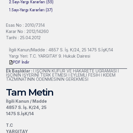
2.Sayı-Yargı Kararları (55)
1.Sayı-Yargı Kararları (37)
Esas No : 2010/7314
Karar No : 2012/14260
Tarihi : 25.04.2012
İlgili Kanun/Madde : 4857 S. İş. K/24, 25 1475 S.İşK/14
Yargı Yeri: T.C. YARGITAY 9. Hukuk Dairesi
PDF İndir
Ek Başlıklar :
l İŞÇİNİN KÜFÜR VE HAKARETE UĞRAMASI l
İŞÇİNİN İŞYERİNİ TERK ETMESİ l EYLEMLİ FESİH l KIDEM
TAZMİNATININ ÖDENMESİNİN GEREKMESİ
Tam Metin
İlgili Kanun / Madde
4857 S. İş. K/24, 25
1475 S.İşK/14
T.C
YARGITAY