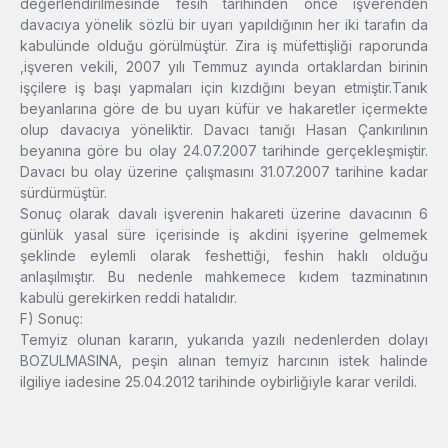
değerlendirilmesinde fesih tarihinden önce işverenden
davacıya yönelik sözlü bir uyarı yapıldığının her iki tarafın da
kabulünde olduğu görülmüştür. Zira iş müfettişliği raporunda
,işveren vekili, 2007 yılı Temmuz ayında ortaklardan birinin
işçilere iş başı yapmaları için kızdığını beyan etmiştir.Tanık
beyanlarına göre de bu uyarı küfür ve hakaretler içermekte
olup davacıya yöneliktir. Davacı tanığı Hasan Çankırılının
beyanına göre bu olay 24.07.2007 tarihinde gerçekleşmiştir.
Davacı bu olay üzerine çalışmasını 31.07.2007 tarihine kadar
sürdürmüştür.
Sonuç olarak davalı işverenin hakareti üzerine davacının 6
günlük yasal süre içerisinde iş akdini işyerine gelmemek
şeklinde eylemli olarak feshettiği, feshin haklı olduğu
anlaşılmıştır. Bu nedenle mahkemece kıdem tazminatının
kabulü gerekirken reddi hatalıdır.
F) Sonuç:
Temyiz olunan kararın, yukarıda yazılı nedenlerden dolayı
BOZULMASINA, peşin alınan temyiz harcının istek halinde
ilgiliye iadesine 25.04.2012 tarihinde oybirliğiyle karar verildi.