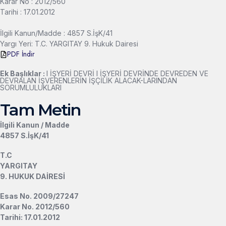
Karar No : 2012/560
Tarihi : 17.01.2012
İlgili Kanun/Madde : 4857 S.İşK/41
Yargı Yeri: T.C. YARGITAY 9. Hukuk Dairesi
PDF İndir
Ek Başlıklar :
l İŞYERİ DEVRİ l İŞYERİ DEVRİNDE DEVREDEN VE
DEVRALAN İŞVERENLERİN İŞÇİLİK ALACAK-LARINDAN
SORUMLULUKLARI
Tam Metin
İlgili Kanun / Madde
4857 S.İşK/41
T.C
YARGITAY
9. HUKUK DAİRESİ
Esas No. 2009/27247
Karar No. 2012/560
Tarihi: 17.01.2012