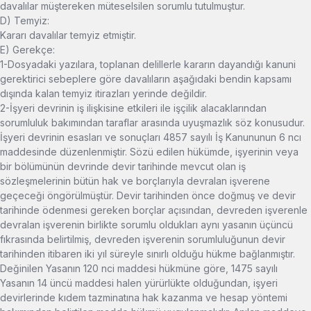
davalılar müştereken müteselsilen sorumlu tutulmuştur.
D) Temyiz:
Kararı davalılar temyiz etmiştir.
E) Gerekçe:
1-Dosyadaki yazılara, toplanan delillerle kararın dayandığı kanuni
gerektirici sebeplere göre davalıların aşağıdaki bendin kapsamı
dışında kalan temyiz itirazları yerinde değildir.
2-İşyeri devrinin iş ilişkisine etkileri ile işçilik alacaklarından
sorumluluk bakımından taraflar arasında uyuşmazlık söz konusudur.
İşyeri devrinin esasları ve sonuçları 4857 sayılı İş Kanununun 6 ncı
maddesinde düzenlenmiştir. Sözü edilen hükümde, işyerinin veya
bir bölümünün devrinde devir tarihinde mevcut olan iş
sözleşmelerinin bütün hak ve borçlarıyla devralan işverene
geçeceği öngörülmüştür. Devir tarihinden önce doğmuş ve devir
tarihinde ödenmesi gereken borçlar açısından, devreden işverenle
devralan işverenin birlikte sorumlu oldukları aynı yasanın üçüncü
fıkrasında belirtilmiş, devreden işverenin sorumluluğunun devir
tarihinden itibaren iki yıl süreyle sınırlı olduğu hükme bağlanmıştır.
Değinilen Yasanın 120 nci maddesi hükmüne göre, 1475 sayılı
Yasanın 14 üncü maddesi halen yürürlükte olduğundan, işyeri
devirlerinde kıdem tazminatına hak kazanma ve hesap yöntemi