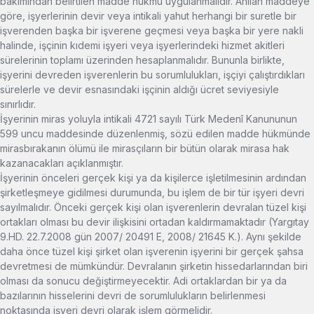
bakımından belirtilen madde hükmü uygulanmalıdır. Anılan maddeye
göre, işyerlerinin devir veya intikali yahut herhangi bir suretle bir
işverenden başka bir işverene geçmesi veya başka bir yere nakli
halinde, işçinin kıdemi işyeri veya işyerlerindeki hizmet akitleri
sürelerinin toplamı üzerinden hesaplanmalıdır. Bununla birlikte,
işyerini devreden işverenlerin bu sorumlulukları, işçiyi çalıştırdıkları
sürelerle ve devir esnasındaki işçinin aldığı ücret seviyesiyle
sınırlıdır.
İşyerinin miras yoluyla intikali 4721 sayılı Türk Medenî Kanununun
599 uncu maddesinde düzenlenmiş, sözü edilen madde hükmünde
mirasbırakanın ölümü ile mirasçıların bir bütün olarak mirasa hak
kazanacakları açıklanmıştır.
İşyerinin önceleri gerçek kişi ya da kişilerce işletilmesinin ardından
şirketleşmeye gidilmesi durumunda, bu işlem de bir tür işyeri devri
sayılmalıdır. Önceki gerçek kişi olan işverenlerin devralan tüzel kişi
ortakları olması bu devir ilişkisini ortadan kaldırmamaktadır (Yargıtay
9.HD. 22.7.2008 gün 2007/ 20491 E, 2008/ 21645 K.). Aynı şekilde
daha önce tüzel kişi şirket olan işverenin işyerini bir gerçek şahsa
devretmesi de mümkündür. Devralanın şirketin hissedarlarından biri
olması da sonucu değiştirmeyecektir. Adi ortaklardan bir ya da
bazılarının hisselerini devri de sorumlulukların belirlenmesi
noktasında işyeri devri olarak işlem görmelidir.