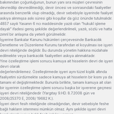
bakımından çoğunluğunun, bunun yanı sıra müşteri çevresinin
devredilip devredilmediği, devir öncesi ve sonrasındaki faaliyetler
arasında benzerlik olup olmadığı, devir sebebiyle işyerinde faaliyet
askıya alınmışsa askı süresi gibi koşullar da göz önünde tutulmalıdır.
4857 sayılı Yasanın 6 ncı maddesinde yazılı olan “hukukî işleme
dayalı” ifadesi geniş şekilde değerlendirilmeli, yazılı, sözlü ve hatta
zımnî bir anlaşma da yeterli görülmelidir.
İşyerine Bankalar Kanunu hükümleri çerçevesinde Bankacılık
Denetleme ve Düzenleme Kurumu tarafından el koyulması ise işyeri
devri niteliğinde değildir. Bu durumda yönetim hakkına müdahale
edilmekte veya bankacılık faaliyetleri askıya alınmaktadır.
Yine özelleştirme işlemi sonucu kamuya ait hisselerin devri de işyeri
devri olarak
değerlendirilemez. Özelleştirmede işyeri aynı tüzel kişilik altında
faaliyetini sürdürmekte sadece kamuya ait hisselerin bir kısmı ya da
tamamı el değiştirmektedir. Bununla birlikte, tamamı kamuya ait olan
bir işyerinin özelleştirme işlemi sonucu başka bir işverene geçmesi
işyeri devri niteliğindedir (Yargıtay 9.HD. 8.7.2008 gün ve
2008/25370 E, 2008/ 19682 K.).
İşyeri devri fesih niteliğinde olmadığından, devir sebebiyle feshe
bağlı hakların istenmesi mümkün olmaz. Aynı şekilde işyeri devri