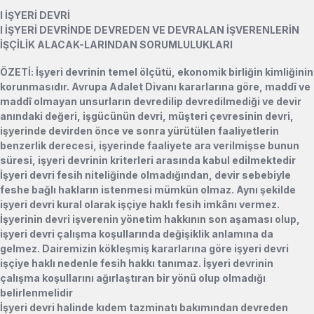
l
İŞYERİ DEVRİ
l
İŞYERİ DEVRİNDE DEVREDEN VE DEVRALAN İŞVERENLERİN
İŞÇİLİK ALACAK-LARINDAN SORUMLULUKLARI
ÖZETİ: İşyeri devrinin temel ölçütü, ekonomik birliğin kimliğinin
korunmasıdır. Avrupa Adalet Divanı kararlarına göre, maddî ve
maddî olmayan unsurların devredilip devredilmediği ve devir
anındaki değeri, işgücünün devri, müşteri çevresinin devri,
işyerinde devirden önce ve sonra yürütülen faaliyetlerin
benzerlik derecesi, işyerinde faaliyete ara verilmişse bunun
süresi, işyeri devrinin kriterleri arasında kabul edilmektedir
İşyeri devri fesih niteliğinde olmadığından, devir sebebiyle
feshe bağlı hakların istenmesi mümkün olmaz. Aynı şekilde
işyeri devri kural olarak işçiye haklı fesih imkânı vermez.
İşyerinin devri işverenin yönetim hakkının son aşaması olup,
işyeri devri çalışma koşullarında değişiklik anlamına da
gelmez. Dairemizin kökleşmiş kararlarına göre işyeri devri
işçiye haklı nedenle fesih hakkı tanımaz. İşyeri devrinin
çalışma koşullarını ağırlaştıran bir yönü olup olmadığı
belirlenmelidir
İşyeri devri halinde kıdem tazminatı bakımından devreden