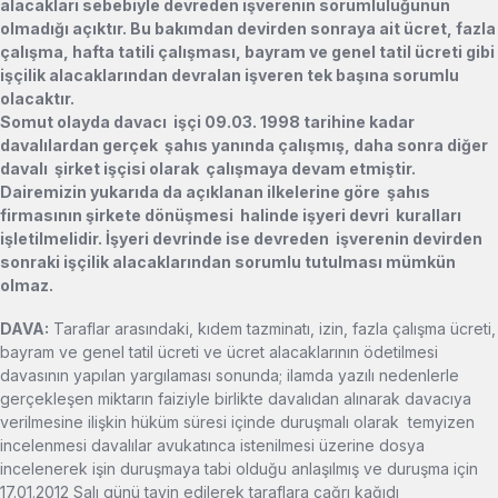
alacakları sebebiyle devreden işverenin sorumluluğunun
olmadığı açıktır. Bu bakımdan devirden sonraya ait ücret, fazla
çalışma, hafta tatili çalışması, bayram ve genel tatil ücreti gibi
işçilik alacaklarından devralan işveren tek başına sorumlu
olacaktır.
Somut olayda davacı işçi 09.03. 1998 tarihine kadar
davalılardan gerçek şahıs yanında çalışmış, daha sonra diğer
davalı şirket işçisi olarak çalışmaya devam etmiştir.
Dairemizin yukarıda da açıklanan ilkelerine göre şahıs
firmasının şirkete dönüşmesi halinde işyeri devri kuralları
işletilmelidir. İşyeri devrinde ise devreden işverenin devirden
sonraki işçilik alacaklarından sorumlu tutulması mümkün
olmaz.
DAVA:
Taraflar arasındaki, kıdem tazminatı, izin, fazla çalışma ücreti,
bayram ve genel tatil ücreti ve ücret alacaklarının ödetilmesi
davasının yapılan yargılaması sonunda; ilamda yazılı nedenlerle
gerçekleşen miktarın faiziyle birlikte davalıdan alınarak davacıya
verilmesine ilişkin hüküm süresi içinde duruşmalı olarak temyizen
incelenmesi davalılar avukatınca istenilmesi üzerine dosya
incelenerek işin duruşmaya tabi olduğu anlaşılmış ve duruşma için
17.01.2012 Salı günü tayin edilerek taraflara çağrı kağıdı