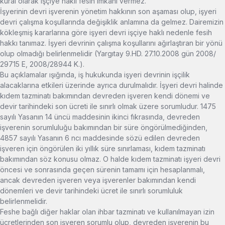
kural olarak işçiye haklı fesih imkânı vermez.
İşyerinin devri işverenin yönetim hakkının son aşaması olup, işyeri
devri çalışma koşullarında değişiklik anlamına da gelmez. Dairemizin
kökleşmiş kararlarına göre işyeri devri işçiye haklı nedenle fesih
hakkı tanımaz. İşyeri devrinin çalışma koşullarını ağırlaştıran bir yönü
olup olmadığı belirlenmelidir (Yargıtay 9.HD. 27.10.2008 gün 2008/
29715 E, 2008/28944 K.).
Bu açıklamalar ışığında, iş hukukunda işyeri devrinin işçilik
alacaklarına etkileri üzerinde ayrıca durulmalıdır. İşyeri devri halinde
kıdem tazminatı bakımından devreden işveren kendi dönemi ve
devir tarihindeki son ücreti ile sınırlı olmak üzere sorumludur. 1475
sayılı Yasanın 14 üncü maddesinin ikinci fıkrasında, devreden
işverenin sorumluluğu bakımından bir süre öngörülmediğinden,
4857 sayılı Yasanın 6 ncı maddesinde sözü edilen devreden
işveren için öngörülen iki yıllık süre sınırlaması, kıdem tazminatı
bakımından söz konusu olmaz. O halde kıdem tazminatı işyeri devri
öncesi ve sonrasında geçen sürenin tamamı için hesaplanmalı,
ancak devreden işveren veya işverenler bakımından kendi
dönemleri ve devir tarihindeki ücret ile sınırlı sorumluluk
belirlenmelidir.
Feshe bağlı diğer haklar olan ihbar tazminatı ve kullanılmayan izin
ücretlerinden son işveren sorumlu olup, devreden işverenin bu