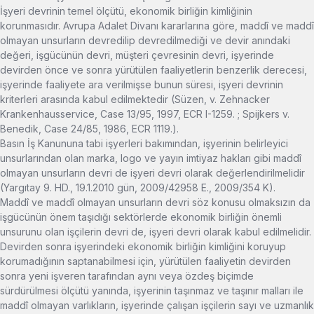
İşyeri devrinin temel ölçütü, ekonomik birliğin kimliğinin
korunmasıdır. Avrupa Adalet Divanı kararlarına göre, maddî ve maddî
olmayan unsurların devredilip devredilmediği ve devir anındaki
değeri, işgücünün devri, müşteri çevresinin devri, işyerinde
devirden önce ve sonra yürütülen faaliyetlerin benzerlik derecesi,
işyerinde faaliyete ara verilmişse bunun süresi, işyeri devrinin
kriterleri arasında kabul edilmektedir (Süzen, v. Zehnacker
Krankenhausservice, Case 13/95, 1997, ECR I-1259. ; Spijkers v.
Benedik, Case 24/85, 1986, ECR 1119.).
Basın İş Kanununa tabi işyerleri bakımından, işyerinin belirleyici
unsurlarından olan marka, logo ve yayın imtiyaz hakları gibi maddî
olmayan unsurların devri de işyeri devri olarak değerlendirilmelidir
(Yargıtay 9. HD., 19.1.2010 gün, 2009/42958 E., 2009/354 K).
Maddî ve maddî olmayan unsurların devri söz konusu olmaksızın da
işgücünün önem taşıdığı sektörlerde ekonomik birliğin önemli
unsurunu olan işçilerin devri de, işyeri devri olarak kabul edilmelidir.
Devirden sonra işyerindeki ekonomik birliğin kimliğini koruyup
korumadığının saptanabilmesi için, yürütülen faaliyetin devirden
sonra yeni işveren tarafından aynı veya özdeş biçimde
sürdürülmesi ölçütü yanında, işyerinin taşınmaz ve taşınır malları ile
maddî olmayan varlıkların, işyerinde çalışan işçilerin sayı ve uzmanlık