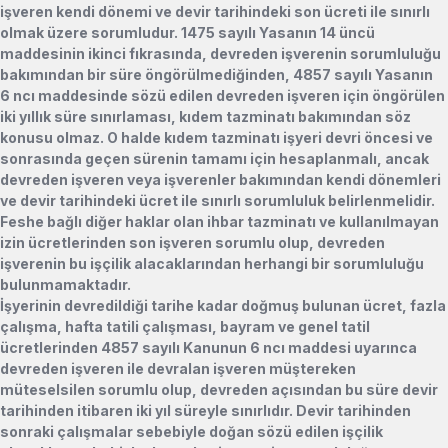
işveren kendi dönemi ve devir tarihindeki son ücreti ile sınırlı
olmak üzere sorumludur. 1475 sayılı Yasanın 14 üncü
maddesinin ikinci fıkrasında, devreden işverenin sorumluluğu
bakımından bir süre öngörülmediğinden, 4857 sayılı Yasanın
6 ncı maddesinde sözü edilen devreden işveren için öngörülen
iki yıllık süre sınırlaması, kıdem tazminatı bakımından söz
konusu olmaz. O halde kıdem tazminatı işyeri devri öncesi ve
sonrasında geçen sürenin tamamı için hesaplanmalı, ancak
devreden işveren veya işverenler bakımından kendi dönemleri
ve devir tarihindeki ücret ile sınırlı sorumluluk belirlenmelidir.
Feshe bağlı diğer haklar olan ihbar tazminatı ve kullanılmayan
izin ücretlerinden son işveren sorumlu olup, devreden
işverenin bu işçilik alacaklarından herhangi bir sorumluluğu
bulunmamaktadır.
İşyerinin devredildiği tarihe kadar doğmuş bulunan ücret, fazla
çalışma, hafta tatili çalışması, bayram ve genel tatil
ücretlerinden 4857 sayılı Kanunun 6 ncı maddesi uyarınca
devreden işveren ile devralan işveren müştereken
müteselsilen sorumlu olup, devreden açısından bu süre devir
tarihinden itibaren iki yıl süreyle sınırlıdır. Devir tarihinden
sonraki çalışmalar sebebiyle doğan sözü edilen işçilik