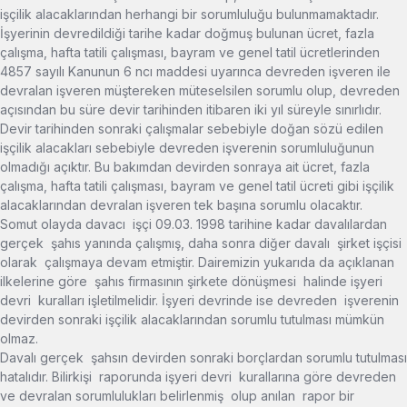
işçilik alacaklarından herhangi bir sorumluluğu bulunmamaktadır.
İşyerinin devredildiği tarihe kadar doğmuş bulunan ücret, fazla
çalışma, hafta tatili çalışması, bayram ve genel tatil ücretlerinden
4857 sayılı Kanunun 6 ncı maddesi uyarınca devreden işveren ile
devralan işveren müştereken müteselsilen sorumlu olup, devreden
açısından bu süre devir tarihinden itibaren iki yıl süreyle sınırlıdır.
Devir tarihinden sonraki çalışmalar sebebiyle doğan sözü edilen
işçilik alacakları sebebiyle devreden işverenin sorumluluğunun
olmadığı açıktır. Bu bakımdan devirden sonraya ait ücret, fazla
çalışma, hafta tatili çalışması, bayram ve genel tatil ücreti gibi işçilik
alacaklarından devralan işveren tek başına sorumlu olacaktır.
Somut olayda davacı işçi 09.03. 1998 tarihine kadar davalılardan
gerçek şahıs yanında çalışmış, daha sonra diğer davalı şirket işçisi
olarak çalışmaya devam etmiştir. Dairemizin yukarıda da açıklanan
ilkelerine göre şahıs firmasının şirkete dönüşmesi halinde işyeri
devri kuralları işletilmelidir. İşyeri devrinde ise devreden işverenin
devirden sonraki işçilik alacaklarından sorumlu tutulması mümkün
olmaz.
Davalı gerçek şahsın devirden sonraki borçlardan sorumlu tutulması
hatalıdır. Bilirkişi raporunda işyeri devri kurallarına göre devreden
ve devralan sorumlulukları belirlenmiş olup anılan rapor bir