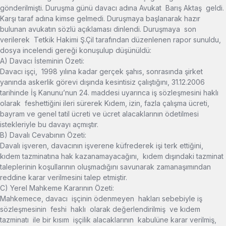
gönderilmişti. Duruşma günü davacı adına Avukat Barış Aktaş geldi.
Karşı taraf adına kimse gelmedi. Duruşmaya başlanarak hazır
bulunan avukatın sözlü açıklaması dinlendi. Duruşmaya son
verilerek Tetkik Hakimi Ş.Çil tarafından düzenlenen rapor sunuldu,
dosya incelendi gereği konuşulup düşünüldü:
A) Davacı İsteminin Özeti:
Davacı işçi, 1998 yılına kadar gerçek şahıs, sonrasında şirket
yanında askerlik görevi dışında kesintisiz çalıştığını, 31.12.2006
tarihinde İş Kanunu’nun 24. maddesi uyarınca iş sözleşmesini haklı
olarak feshettiğini ileri sürerek Kıdem, izin, fazla çalışma ücreti,
bayram ve genel tatil ücreti ve ücret alacaklarının ödetilmesi
istekleriyle bu davayı açmıştır.
B) Davalı Cevabının Özeti:
Davalı işveren, davacının işverene küfrederek işi terk ettiğini,
kıdem tazminatına hak kazanamayacağını, kıdem dışındaki tazminat
taleplerinin koşullarının oluşmadığını savunarak zamanaşımından
reddine karar verilmesini talep etmiştir.
C) Yerel Mahkeme Kararının Özeti:
Mahkemece, davacı işçinin ödenmeyen hakları sebebiyle iş
sözleşmesinin feshi haklı olarak değerlendirilmiş ve kıdem
tazminatı ile bir kısım işçilik alacaklarının kabulüne karar verilmiş,