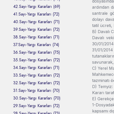
dosyasında 
42.Sayı-Yargı Kararları (69)
ardından d
santrale g
41.Sayı-Yargı Kararları (72)
dolayı dava
40.Sayı-Yargı Kararları (71)
tatil ücreti,
39.Sayı-Yargı Kararları (72)
B) Davalı C
38.Sayı-Yargı Kararları (71)
Davalı veki
30/01/2014
37.Sayı-Yargı Kararları (74)
31/01/2014 t
36.Sayı-Yargı Kararları (75)
tutanakları
35.Sayı-Yargı Kararları (72)
savunarak, 
34.Sayı-Yargı Kararları (71)
C) Yerel M
Mahkemece,
33.Sayı-Yargı Kararları (72)
tazminatı ö
32.Sayı-Yargı Kararları (72)
D) Temyiz:
31.Sayı-Yargı Kararları (70)
Kararı taraf
30.Sayı-Yargı Kararları (70)
E) Gerekçe
1-Dosyadaki
29.Sayı-Yargı Kararları (72)
kapsamı dış
28.Sayı-Yargı Kararları (73)