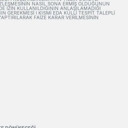
SÖZLEŞMESİNİN NASIL SONA ERMİŞ OLDUĞUNUN
N DE İZİN KULLANILDIĞININ ANLAŞILAMADIĞI
N GEREKMESİ l KISMİ EDA KÜLLİ TESPİT TALEPLİ
YAPTIRILARAK FAİZE KARAR VERİLMESİNİN
ETE DÖNÜŞECEĞİ