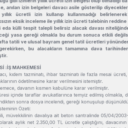
duğu gibi izinlerin yıllık ücretli izin belgesi olup olmadığı
 anılan izin belgeleri davacı asile gösterilip diyecekler
 yıllık ücretli izin kullanıp kullanmadığı belirlene
ızın eksik inceleme ile yıllık izin ücreti talebinin reddine 
 eda külli tespit talepli belirsiz alacak davası niteliğin
eceği yasa gereği olmakla bu durum sonuca etkili değils
fta tatili ve ulusal bayram genel tatil ücretleri yönünde
 gerekirken, bu alacakların tamamına dava tarihinden
tir.
İ :İŞ MAHKEMESİ
cı, kıdem tazminatı, ihbar tazminatı ile fazla mesai ücreti, ha
klarının ödetilmesine karar verilmesini istemiştir.
emece, davanın kısmen kabulüne karar verilmiştir.
si içinde taraflar avukatlarınca temyiz edilmiş olmakla, d
endikten sonra dosya incelendi, gereği konuşulup düşü
steminin Özeti:
li, müvekkilinin davalıya ait beton santralinde 05/04/2003-
olarak aylık net 2.350,00 TL ücretle çalıştığını, davacını