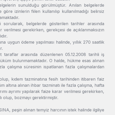
belgelerin sunulduğu görülmüştür. Anılan belgelerde
 göre izinlerin fiilen kullanılıp kullanılmadığı belirsiz
mamaktadır.
i sorularak, belgelerde gösterilen tarihler arasında
rar verilmesi gerekirken, gerekçesi de açıklanmaksızın
ıdır.
una uygun ödeme yapılması halinde, yıllık 270 saatlik
r.
taraflar arasında düzenlenen 05.12.2008 tarihli iş
r hüküm bulunmamaktadır. O halde, hükme esas alınan
fazla çalışma süresinin ispatlanan fazla çalışmalardan
 olup, kıdem tazminatına fesih tarihinden itibaren faiz
 altına alınan ihbar tazminatı ile fazla çalışma, hafta
ırımı ayrımı yapılarak faize karar verilmesi gerekirken,
ı olup, bozmayı gerektirmiştir.
, peşin alınan temyiz harcının istek halinde ilgiliye