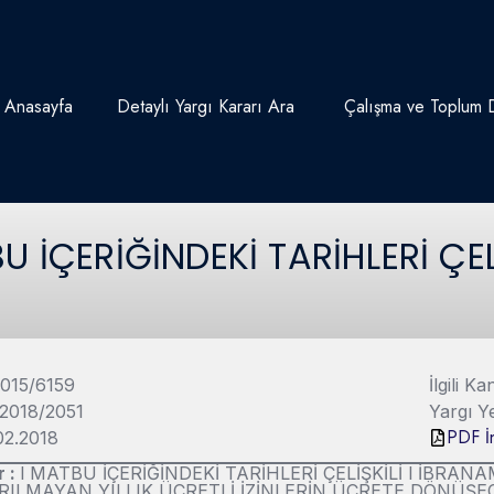
Anasayfa
Detaylı Yargı Kararı Ara
Çalışma ve Toplum D
 İÇERİĞİNDEKİ TARİHLERİ ÇEL
2015/6159
İlgili 
 2018/2051
Yargı Y
PDF İn
.02.2018
r :
l MATBU İÇERİĞİNDEKİ TARİHLERİ ÇELİŞKİLİ l İBRA
ILMAYAN YILLIK ÜCRETLİ İZİNLERİN ÜCRETE DÖNÜŞEC