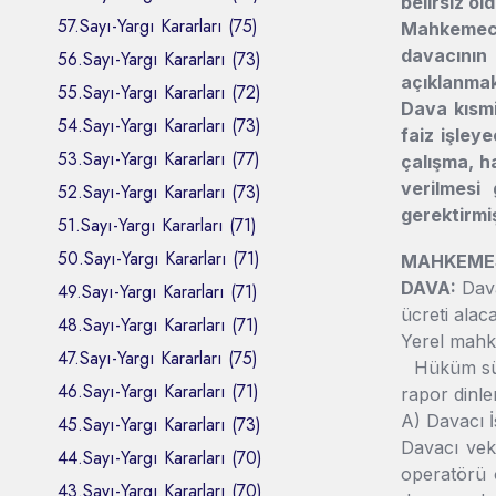
belirsiz ol
57.Sayı-Yargı Kararları (75)
Mahkemece,
davacının
56.Sayı-Yargı Kararları (73)
açıklanmaks
55.Sayı-Yargı Kararları (72)
Dava kısmi
54.Sayı-Yargı Kararları (73)
faiz işley
53.Sayı-Yargı Kararları (77)
çalışma, ha
verilmesi
52.Sayı-Yargı Kararları (73)
gerektirmiş
51.Sayı-Yargı Kararları (71)
50.Sayı-Yargı Kararları (71)
MAHKEMES
DAVA:
Dava
49.Sayı-Yargı Kararları (71)
ücreti alaca
48.Sayı-Yargı Kararları (71)
Yerel mahk
47.Sayı-Yargı Kararları (75)
Hüküm süre
46.Sayı-Yargı Kararları (71)
rapor dinl
A) Davacı İ
45.Sayı-Yargı Kararları (73)
Davacı veki
44.Sayı-Yargı Kararları (70)
operatörü 
43.Sayı-Yargı Kararları (70)