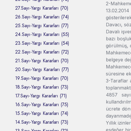
2-Mahkemec
27.Sayı-Yargı Kararları (70)
13.02.2014
26.Sayı-Yargı Kararları (74)
gösterilere
Davacı, söz
25.Sayı-Yargı Kararları (77)
Davalı işv
24.Sayı-Yargı Kararları (55)
bazı boşluk
23.Sayı-Yargı Kararları (54)
görülmüş, d
22.Sayı-Yargı Kararları (72)
Mahkemece,
belgeye değ
21.Sayı-Yargı Kararları (70)
Mahkemece y
20.Sayı-Yargı Kararları (77)
süresine ek
19.Sayı-Yargı Kararları (70)
3-Taraflar 
18.Sayı-Yargı Kararları (73)
toplanmakta
4857 sayı
17.Sayı-Yargı Kararları (71)
kullandırıl
16.Sayı-Yargı Kararları (75)
ücrete dön
15.Sayı-Yargı Kararları (74)
dayanmadığ
14.Sayı-Yargı Kararları (73)
Yıllık izinl
eşdeğer bir
13.Sayı-Yargı Kararları (72)