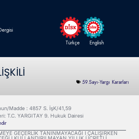
ergisi
Türkçe
English
İŞKİLİ
59.Sayı-Yargı Kararları
Kanun/Madde : 4857 S. İşK/41,59
eri: T.C. YARGITAY 9. Hukuk Dairesi
dir
NAMEYE GEÇERLİK TANINMAYACAĞI l ÇALIŞIRKEN
EĞİ l KULLANDIRILMAYAN YILLIK ÜCRETLİ