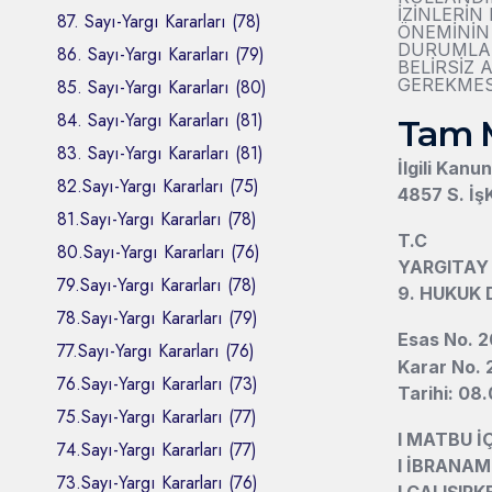
İZİNLERİ
87. Sayı-Yargı Kararları (78)
ÖNEMİNİN 
DURUMLARD
86. Sayı-Yargı Kararları (79)
BELİRSİZ 
GEREKMES
85. Sayı-Yargı Kararları (80)
84. Sayı-Yargı Kararları (81)
Tam 
83. Sayı-Yargı Kararları (81)
İlgili Kanu
82.Sayı-Yargı Kararları (75)
4857 S. İş
81.Sayı-Yargı Kararları (78)
T.C
80.Sayı-Yargı Kararları (76)
YARGITAY
79.Sayı-Yargı Kararları (78)
9. HUKUK 
78.Sayı-Yargı Kararları (79)
Esas No. 2
77.Sayı-Yargı Kararları (76)
Karar No. 
76.Sayı-Yargı Kararları (73)
Tarihi: 08
75.Sayı-Yargı Kararları (77)
l
MATBU İÇ
74.Sayı-Yargı Kararları (77)
l
İBRANAM
73.Sayı-Yargı Kararları (76)
l
ÇALIŞIRK