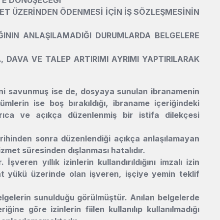
RET ÜZERİNDEN ÖDENMESİ İÇİN İŞ SÖZLEŞMESİNİN
LDIĞININ ANLAŞILAMADIĞI DURUMLARDA BELGELERE
, DAVA VE TALEP ARTIRIMI AYRIMI YAPTIRILARAK
ğini savunmuş ise de, dosyaya sunulan ibranamenin
lerin ise boş bırakıldığı, ibraname içeriğindeki
rıca ve açıkça düzenlenmiş bir istifa dilekçesi
rihinden sonra düzenlendiği açıkça anlaşılamayan
izmet süresinden dışlanması hatalıdır.
 İşveren yıllık izinlerin kullandırıldığını imzalı izin
at yükü üzerinde olan işveren, işçiye yemin teklif
belgelerin sunulduğu görülmüştür. Anılan belgelerde
iğine göre izinlerin fiilen kullanılıp kullanılmadığı