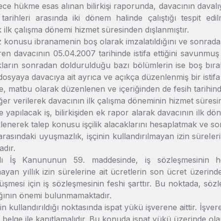
e hükme esas alınan bilirkişi raporunda, davacının davalıy
 tarihleri arasında iki dönem halinde çalıştığı tespit edi
k ilk çalışma dönemi hizmet süresinden dışlanmıştır.
 konusu ibranamenin boş olarak imzalatıldığını ve sonradan
eren davacının 05.04.2007 tarihinde istifa ettiğini savunm
ların sonradan doldurulduğu bazı bölümlerin ise boş bırakıld
osyaya davacıya ait ayrıca ve açıkça düzenlenmiş bir istifa
 matbu olarak düzenlenen ve içeriğinden de fesih tarihind
er verilerek davacının ilk çalışma döneminin hizmet süresin
apılacak iş, bilirkişiden ek rapor alarak davacının ilk d
lenerek talep konusu işçilik alacaklarını hesaplatmak ve s
arasındaki uyuşmazlık, işçinin kullandırılmayan izin sürel
dır.
lı İş Kanununun 59. maddesinde, iş sözleşmesinin he
mayan yıllık izin sürelerine ait ücretlerin son ücret üzerin
üşmesi için iş sözleşmesinin feshi şarttır. Bu noktada, sö
ının önemi bulunmamaktadır.
erin kullandırıldığı noktasında ispat yükü işverene aittir. İşvere
 belge ile kanıtlamalıdır. Bu konuda ispat yükü üzerinde olan 