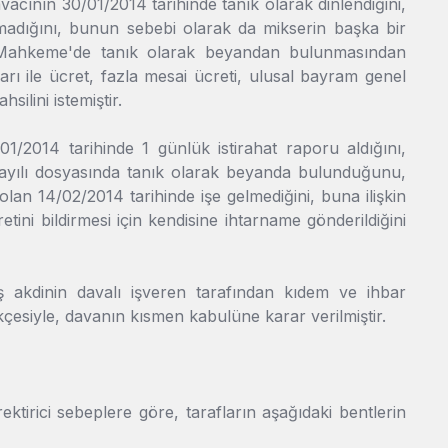
vacının 30/01/2014 tarihinde tanık olarak dinlendiğini,
rmadığını, bunun sebebi olarak da mikserin başka bir
nın Mahkeme'de tanık olarak beyandan bulunmasından
ları ile ücret, fazla mesai ücreti, ulusal bayram genel
hsilini istemiştir.
/01/2014 tarihinde 1 günlük istirahat raporu aldığını,
sayılı dosyasında tanık olarak beyanda bulunduğunu,
hi olan 14/02/2014 tarihinde işe gelmediğini, buna ilişkin
tini bildirmesi için kendisine ihtarname gönderildiğini
iş akdinin davalı işveren tarafından kıdem ve ihbar
ekçesiyle, davanın kısmen kabulüne karar verilmiştir.
ktirici sebeplere göre, tarafların aşağıdaki bentlerin