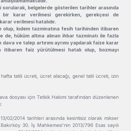
 da anlaşılamamaktadır.
i sorularak, belgelerde gösterilen tarihler arasında
rek bir karar verilmesi gerekirken, gerekçesi de
karar verilmesi hatalıdır.
de olup, kıdem tazminatına fesih tarihinden itibaren
e de, hüküm altına alınan ihbar tazminatı ile fazla
n dava ve talep artırımı ayrımı yapılarak faize karar
 itibaren faiz yürütülmesi hatalı olup, bozmayı
fta tatili ücreti, ücret alacağı, genel tatil ücreti, izin
ava dosyası için Tetkik Hakimi tarafından düzenlenen
nüldü:
13/02/2014 tarihleri arasında kesintisiz olarak mikser
n Bakırköy 30. İş Mahkemesi'nin 2013/796 Esas sayılı