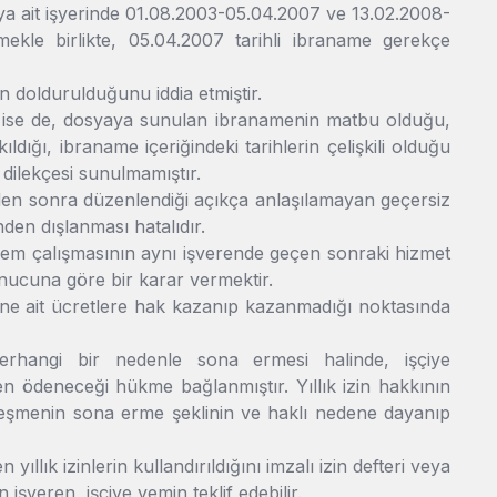
a ait işyerinde 01.08.2003-05.04.2007 ve 13.02.2008-
lmekle birlikte, 05.04.2007 tarihli ibraname gerekçe
 doldurulduğunu iddia etmiştir.
uş ise de, dosyaya sunulan ibranamenin matbu olduğu,
ığı, ibraname içeriğindeki tarihlerin çelişkili olduğu
 dilekçesi sunulmamıştır.
en sonra düzenlendiği açıkça anlaşılamayan geçersiz
den dışlanması hatalıdır.
önem çalışmasının aynı işverende geçen sonraki hizmet
onucuna göre bir karar vermektir.
erine ait ücretlere hak kazanıp kazanmadığı noktasında
rhangi bir nedenle sona ermesi halinde, işçiye
den ödeneceği hükme bağlanmıştır. Yıllık izin hakkının
zleşmenin sona erme şeklinin ve haklı nedene dayanıp
n yıllık izinlerin kullandırıldığını imzalı izin defteri veya
işveren, işçiye yemin teklif edebilir.