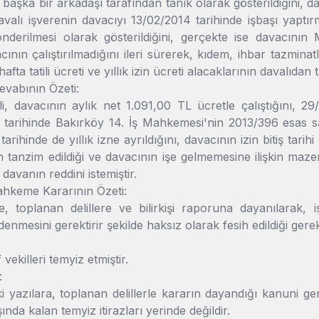
başka bir arkadaşı tarafından tanık olarak gösterildiğini, da
avalı işverenin davacıyı 13/02/2014 tarihinde işbaşı yaptı
önderilmesi olarak gösterildiğini, gerçekte ise davacı
cının çalıştırılmadığını ileri sürerek, kıdem, ihbar tazminat
 hafta tatili ücreti ve yıllık izin ücreti alacaklarının davalıdan ta
evabının Özeti:
li, davacının aylık net 1.091,00 TL ücretle çalıştığını, 29
 tarihinde Bakırköy 14. İş Mahkemesi'nin 2013/396 esas 
arihinde de yıllık izne ayrıldığını, davacının izin bitiş tari
n tanzim edildiği ve davacının işe gelmemesine ilişkin mazere
davanın reddini istemiştir.
ahkeme Kararının Özeti:
 toplanan delillere ve bilirkişi raporuna dayanılarak, 
denmesini gerektirir şekilde haksız olarak fesih edildiği ger
 vekilleri temyiz etmiştir.
:
 yazılara, toplanan delillerle kararın dayandığı kanuni gere
ında kalan temyiz itirazları yerinde değildir.