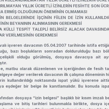
RILMAYAN YILLIK ÜCRETLİ İZİNLERİN FESİHTE SON ÜC
NA ERMİŞ OLDUĞUNUN ÖNEMİNİN OLMAMASI
İZİN BELGELERİNDE İŞÇİNİN FİİLEN DE İZİN KULLANI
ŞÇİNİN BEYANININ ALINMASININ GEREKMESİ
A KÜLLİ TESPİT TALEPLİ BELİRSİZ ALACAK DAVASINDA
AR VERİLMESİNİN GEREKMESİ
alı işveren davacının 05.04.2007 tarihinde istifa etti
ğu, bazı boşlukların sonradan doldurulduğu bazı bölüm
n çelişkili olduğu görülmüş, dosyaya davacıya ait ay
tır.
, matbu olarak düzenlenen ve içeriğinden de fesih ta
elgeye değer verilerek davacının ilk çalışma döneminin h
lerin kullandırıldığı noktasında ispat yükü işverene aittir.
ya eşdeğer bir belge ile kanıtlamalıdır. Bu konuda isp
afından dosyaya “izin belgesi” başlıklı bir kısım imzalı 
aşlama ve bitiş tarihleri bulunmakla birlikte, dosya içer