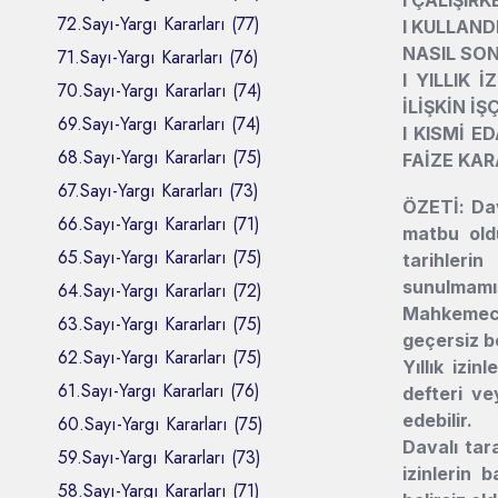
72.Sayı-Yargı Kararları (77)
l
KULLANDI
NASIL SO
71.Sayı-Yargı Kararları (76)
l
YILLIK 
70.Sayı-Yargı Kararları (74)
İLİŞKİN İ
69.Sayı-Yargı Kararları (74)
l
KISMİ ED
68.Sayı-Yargı Kararları (75)
FAİZE KAR
67.Sayı-Yargı Kararları (73)
ÖZETİ: Dav
66.Sayı-Yargı Kararları (71)
matbu oldu
65.Sayı-Yargı Kararları (75)
tarihleri
sunulmamış
64.Sayı-Yargı Kararları (72)
Mahkemece
63.Sayı-Yargı Kararları (75)
geçersiz b
62.Sayı-Yargı Kararları (75)
Yıllık izin
61.Sayı-Yargı Kararları (76)
defteri ve
edebilir.
60.Sayı-Yargı Kararları (75)
Davalı tar
59.Sayı-Yargı Kararları (73)
izinlerin b
58.Sayı-Yargı Kararları (71)