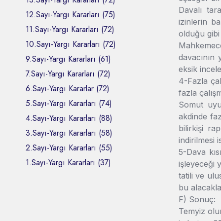
Davalı tar
12.Sayı-Yargı Kararları (75)
izinlerin b
11.Sayı-Yargı Kararları (72)
olduğu gibi 
10.Sayı-Yargı Kararları (72)
Mahkemece,
davacının y
9.Sayı-Yargı Kararları (61)
eksik incele
7.Sayı-Yargı Kararları (72)
4-Fazla çal
6.Sayı-Yargı Kararlar (72)
fazla çalış
5.Sayı-Yargı Kararları (74)
Somut uyuş
akdinde fa
4.Sayı-Yargı Kararları (88)
bilirkişi r
3.Sayı-Yargı Kararları (58)
indirilmesi i
2.Sayı-Yargı Kararları (55)
5-Dava kısm
1.Sayı-Yargı Kararları (37)
işleyeceği 
tatili ve u
bu alacakla
F) Sonuç:
Temyiz olun