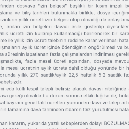
afından dosyaya “izin belgesi” başlıklı bir kısım imzalı 
aşlama ve bitiş tarihleri bulunmakla birlikte, dosya içeriğine
izinlerin yıllık ücretli izin belgesi olup olmadığı da anlaşıla
 anılan izin belgeleri davacı asile gösterilip diyecekler
ıllık ücretli izin kullanıp kullanmadığı belirlenerek bir ka
me ile yıllık izin ücreti talebinin reddine karar verilmesi hatal
ışmaların aylık ücret içinde ödendiğinin öngörülmesi ve b
ma süresinin ispatlanan fazla çalışmalardan indirilmesi gereki
mazlıkta, fazla mesai ücreti açısından, dosyada mevcut 
zla mesai ücretinin aylık ücrete dahil olduğu yönünde bi
aporunda yıllık 270 saatlik/aylık 22,5 haftalık 5,2 saatlik 
sabetsizdir.
i eda külli tespit talepli belirsiz alacak davası niteliğinde
yasa gereği olmakla bu durum sonuca etkili değilse de, hüküm
lusal bayram genel tatil ücretleri yönünden dava ve talep art
rın tamamına dava tarihinden itibaren faiz yürütülmesi hatal
an kararın, yukarıda yazılı sebeplerden dolayı BOZULMASINA