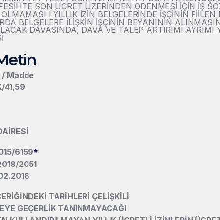
N FESİHTE SON ÜCRET ÜZERİNDEN ÖDENMESİ İÇİN İŞ 
OLMAMASI l YILLIK İZİN BELGELERİNDE İŞÇİNİN FİİLE
A BELGELERE İLİŞKİN İŞÇİNİN BEYANININ ALINMASINI
ALACAK DAVASINDA, DAVA VE TALEP ARTIRIMI AYRIMI 
İ
Metin
n / Madde
K/41,59
DAİRESİ
*
015/6159
2018/2051
.02.2018
ERİĞİNDEKİ TARİHLERİ ÇELİŞKİLİ
EYE GEÇERLİK TANINMAYACAĞI
EN KULLANDIRILMAYAN YILLIK ÜCRETLİ İZİNLERİN ÜCR