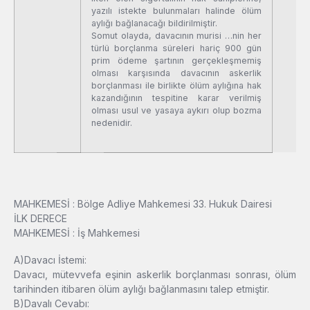
yazılı istekte bulunmaları halinde ölüm
aylığı bağlanacağı bildirilmiştir.
Somut olayda, davacının murisi …nin her
türlü borçlanma süreleri hariç 900 gün
prim ödeme şartının gerçekleşmemiş
olması karşısında davacının askerlik
borçlanması ile birlikte ölüm aylığına hak
kazandığının tespitine karar verilmiş
olması usul ve yasaya aykırı olup bozma
nedenidir.
MAHKEMESİ : Bölge Adliye Mahkemesi 33. Hukuk Dairesi
İLK DERECE
MAHKEMESİ : İş Mahkemesi
A)Davacı İstemi:
Davacı, mütevvefa eşinin askerlik borçlanması sonrası, ölüm
tarihinden itibaren ölüm aylığı bağlanmasını talep etmiştir.
B)Davalı Cevabı: