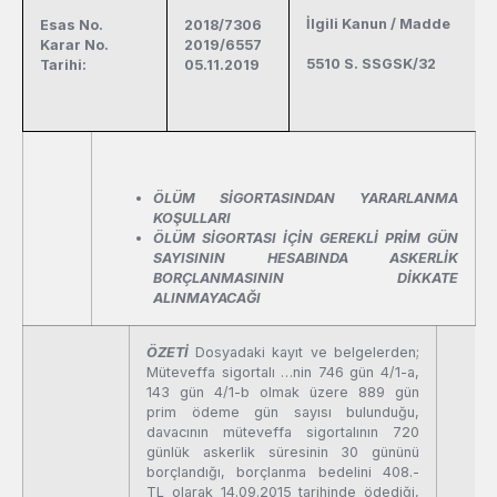
İlgili Kanun / Madde
Esas No.
2018/7306
Karar No.
2019/6557
5510 S. SSGSK/32
Tarihi:
05.11.2019
ÖLÜM SİGORTASINDAN YARARLANMA
KOŞULLARI
ÖLÜM SİGORTASI İÇİN GEREKLİ PRİM GÜN
SAYISININ HESABINDA ASKERLİK
BORÇLANMASININ DİKKATE
ALINMAYACAĞI
ÖZETİ
Dosyadaki kayıt ve belgelerden;
Müteveffa sigortalı …nin 746 gün 4/1-a,
143 gün 4/1-b olmak üzere 889 gün
prim ödeme gün sayısı bulunduğu,
davacının müteveffa sigortalının 720
günlük askerlik süresinin 30 gününü
borçlandığı, borçlanma bedelini 408.-
TL olarak 14.09.2015 tarihinde ödediği,