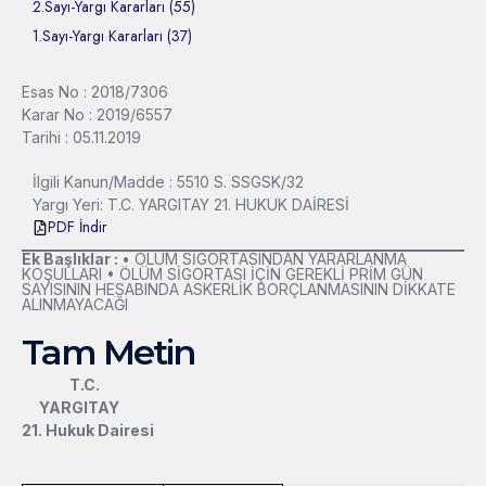
2.Sayı-Yargı Kararları (55)
1.Sayı-Yargı Kararları (37)
Esas No : 2018/7306
Karar No : 2019/6557
Tarihi : 05.11.2019
İlgili Kanun/Madde : 5510 S. SSGSK/32
Yargı Yeri: T.C. YARGITAY 21. HUKUK DAİRESİ
PDF İndir
Ek Başlıklar :
• ÖLÜM SİGORTASINDAN YARARLANMA
KOŞULLARI • ÖLÜM SİGORTASI İÇİN GEREKLİ PRİM GÜN
SAYISININ HESABINDA ASKERLİK BORÇLANMASININ DİKKATE
ALINMAYACAĞI
Tam Metin
T.C.
YARGITAY
21. Hukuk Dairesi