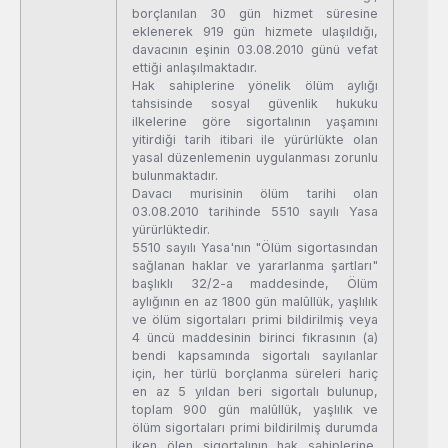
borçlanılan 30 gün hizmet süresine
eklenerek 919 gün hizmete ulaşıldığı,
davacının eşinin 03.08.2010 günü vefat
ettiği anlaşılmaktadır.
Hak sahiplerine yönelik ölüm aylığı
tahsisinde sosyal güvenlik hukuku
ilkelerine göre sigortalının yaşamını
yitirdiği tarih itibari ile yürürlükte olan
yasal düzenlemenin uygulanması zorunlu
bulunmaktadır.
Davacı murisinin ölüm tarihi olan
03.08.2010 tarihinde 5510 sayılı Yasa
yürürlüktedir.
5510 sayılı Yasa'nın "Ölüm sigortasından
sağlanan haklar ve yararlanma şartları"
başlıklı 32/2-a maddesinde, Ölüm
aylığının en az 1800 gün malûllük, yaşlılık
ve ölüm sigortaları primi bildirilmiş veya
4 üncü maddesinin birinci fıkrasının (a)
bendi kapsamında sigortalı sayılanlar
için, her türlü borçlanma süreleri hariç
en az 5 yıldan beri sigortalı bulunup,
toplam 900 gün malûllük, yaşlılık ve
ölüm sigortaları primi bildirilmiş durumda
iken ölen sigortalının hak sahiplerine,