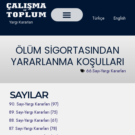
Türkçe
English
Yargı Kararları
Detaylı Yargı Kararı Ara
Çalışma ve Toplum Dergisi
ÖLÜM SİGORTASINDAN
YARARLANMA KOŞULLARI
66.Sayı-Yargı Kararları
SAYILAR
90. Sayı-Yargı Kararları (97)
89. Sayı-Yargı Kararları (75)
88. Sayı-Yargı Kararları (61)
87. Sayı-Yargı Kararları (78)