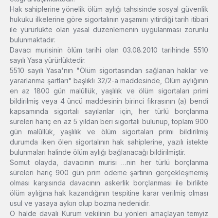
Hak sahiplerine yönelik ölüm aylığı tahsisinde sosyal güvenlik
hukuku ilkelerine göre sigortalının yaşamını yitirdiği tarih itibari
ile yürürlükte olan yasal düzenlemenin uygulanması zorunlu
bulunmaktadır.
Davacı murisinin ölüm tarihi olan 03.08.2010 tarihinde 5510
sayılı Yasa yürürlüktedir.
5510 sayılı Yasa'nın "Ölüm sigortasından sağlanan haklar ve
yararlanma şartları" başlıklı 32/2-a maddesinde, Ölüm aylığının
en az 1800 gün malûllük, yaşlılık ve ölüm sigortaları primi
bildirilmiş veya 4 üncü maddesinin birinci fıkrasının (a) bendi
kapsamında sigortalı sayılanlar için, her türlü borçlanma
süreleri hariç en az 5 yıldan beri sigortalı bulunup, toplam 900
gün malûllük, yaşlılık ve ölüm sigortaları primi bildirilmiş
durumda iken ölen sigortalının hak sahiplerine, yazılı istekte
bulunmaları halinde ölüm aylığı bağlanacağı bildirilmiştir.
Somut olayda, davacının murisi …nin her türlü borçlanma
süreleri hariç 900 gün prim ödeme şartının gerçekleşmemiş
olması karşısında davacının askerlik borçlanması ile birlikte
ölüm aylığına hak kazandığının tespitine karar verilmiş olması
usul ve yasaya aykırı olup bozma nedenidir.
O halde davalı Kurum vekilinin bu yönleri amaçlayan temyiz