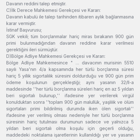
Davanın reddini talep etmiştir.
C)İlk Derece Mahkemesi Gerekçesi ve Kararı:
Davanın kabulü ile talep tarihinden itibaren aylık bağlanmasına
karar vermiştir.
İstinaf Başvurusu;
SGK vekili; tüm borçlanmalar hariç miras bırakanın 900 gün
primi bulunmadığından davanın reddine karar verilmesi
gerektiğini ileri sürmüştür.
D)Bölge Adliye Mahkemesi Gerekçesi ve Kararı:
Bölge Adliye Mahkemesince " … davacının murisinin 5510
sayılı Yasa'nın 4/a kapsamında her türlü borçlanma süresi
hariç 5 yıllık sigortalılık süresini doldurduğu ve 900 gün prim
ödeme koşulunun gerçekleştiği; aynı yasanın 32/II-a
maddesinde ''her türlü borçlanma süreleri hariç en az 5 yıldan
beri sigortalı bulunup,'' ifadesine yer verilerek virgül
konulduktan sonra ''toplam 900 gün malullük, yaşlılık ve ölüm
sigortaları primi bildirilmiş durumda iken ölen sigortalı''
ifadesine yer verilmiş olması nedeniyle her türlü borçlanma
süresinin hariç tutulması durumunun sadece ve yalnızca 5
yıldan beri sigortalı olma koşulu için geçerli olduğu,
maddedeki noktalama işaretlerinin kullanıldığı yer ve yasanın