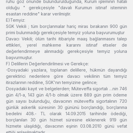
ruhu göz önünde bulundurulduğunda, Kurum işleminin hatalı
olduğu " gerekçesiyle "davalı Kurumun istinaf isteminin
esastan reddine" karar verilmiştir.
E)Temyiz:
SGK Vekili ; tüm borçlanmalar hariç miras bırakanın 900 gün
primi bulunmadığı gerekçesiyle temyiz yoluna başvurumuştur
Davacı Vekili; ölüm tarihi itibariyle maaş bağlanmasını talep
ettikleri, yerel mahkeme kararını istinaf etseler de
değerlendirmeye alınmadığı gerekçesiyle temyiz yoluna
başvurmuştur.
F) Delillerin Değerlendirilmesi ve Gerekçe:
-Dosyadaki yazılara, toplanan delillere, hükmün dayandığı
gerektirici nedenlere göre davacı vekilinin tüm temyiz
itirazlarının reddine, SGK'nın temyizine gelince;
Dosyadaki kayıt ve belgelerden; Müteveffa sigortalı …nin 746
gün 4/1-a, 143 gün 4/1-b olmak üzere 889 gün prim ödeme
gün sayısı bulunduğu, davacının müteveffa sigortalının 720
günlük askerlik süresinin 30 gününü borçlandığı, borçlanma
bedelini 408.- TL olarak 14.09.2015 tarihinde ödediği,
borçlanılan 30 gün hizmet süresine eklenerek 919 gün
hizmete ulaşıldığı, davacının eşinin 03.08.2010 günü vefat
ettiği anlaşılmaktadır.