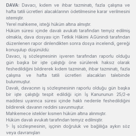
DAVA:
Davacı, kıdem ve ihbar tazminatı, fazla çalışma ve
hafta tatili ücretleri alacaklarının ödetilmesine karar verilmesini
istemiştir.
Yerel mahkeme, isteği hüküm altına almıştır.
Hüküm süresi içinde davalı avukatı tarafından temyiz edilmiş
olmakla, dava dosyası için Tetkik Hâkimi A.Günindi tarafından
düzenlenen rapor dinlendikten sonra dosya incelendi, gereği
konuşulup düşünüldü:
Davacı, iş sözleşmesinin işveren tarafından raporlu olduğu
gün başka bir işte çalıştığı öne sürülerek haksız olarak
feshedildiğini bildirerek kıdem tazminatı, ihbar tazminatı, fazla
çalışma ve hafta tatili ücretleri alacakları talebinde
bulunmuştur.
Davalı, davacının iş sözleşmesinin raporlu olduğu gün başka
bir işte çalıştığı tespit edildiği için İş Kanununun 25/2-e
maddesi uyarınca süresi içinde haklı nedenle feshedildiğini
bildirerek davanın reddini savunmuştur.
Mahkemece istekler kısmen hüküm altına alınmıştır.
Hüküm davalı avukatı tarafından temyiz edilmiştir.
1- İş sözleşmesinin, işçinin doğruluk ve bağlılığa aykırı söz
veya davranışları