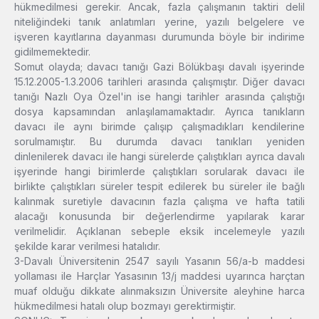
hükmedilmesi gerekir. Ancak, fazla çalışmanın taktiri delil
niteliğindeki tanık anlatımları yerine, yazılı belgelere ve
işveren kayıtlarına dayanması durumunda böyle bir indirime
gidilmemektedir.
Somut olayda; davacı tanığı Gazi Bölükbaşı davalı işyerinde
15.12.2005-1.3.2006 tarihleri arasında çalışmıştır. Diğer davacı
tanığı Nazlı Oya Özel'in ise hangi tarihler arasında çalıştığı
dosya kapsamından anlaşılamamaktadır. Ayrıca tanıkların
davacı ile aynı birimde çalışıp çalışmadıkları kendilerine
sorulmamıştır. Bu durumda davacı tanıkları yeniden
dinlenilerek davacı ile hangi sürelerde çalıştıkları ayrıca davalı
işyerinde hangi birimlerde çalıştıkları sorularak davacı ile
birlikte çalıştıkları süreler tespit edilerek bu süreler ile bağlı
kalınmak suretiyle davacının fazla çalışma ve hafta tatili
alacağı konusunda bir değerlendirme yapılarak karar
verilmelidir. Açıklanan sebeple eksik incelemeyle yazılı
şekilde karar verilmesi hatalıdır.
3-Davalı Üniversitenin 2547 sayılı Yasanın 56/a-b maddesi
yollaması ile Harçlar Yasasının 13/j maddesi uyarınca harçtan
muaf olduğu dikkate alınmaksızın Üniversite aleyhine harca
hükmedilmesi hatalı olup bozmayı gerektirmiştir.