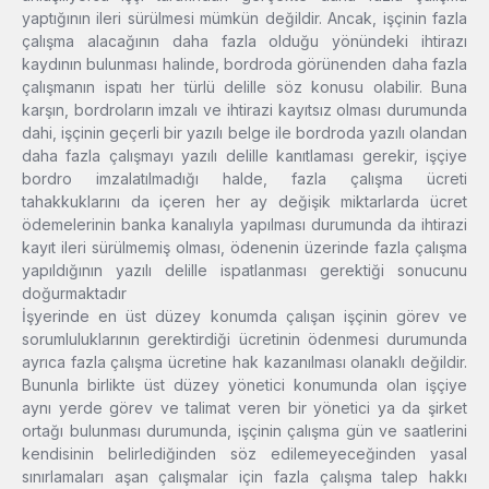
yaptığının ileri sürülmesi mümkün değildir. Ancak, işçinin fazla
çalışma alacağının daha fazla olduğu yönündeki ihtirazı
kaydının bulunması halinde, bordroda görünenden daha fazla
çalışmanın ispatı her türlü delille söz konusu olabilir. Buna
karşın, bordroların imzalı ve ihtirazi kayıtsız olması durumunda
dahi, işçinin geçerli bir yazılı belge ile bordroda yazılı olandan
daha fazla çalışmayı yazılı delille kanıtlaması gerekir, işçiye
bordro imzalatılmadığı halde, fazla çalışma ücreti
tahakkuklarını da içeren her ay değişik miktarlarda ücret
ödemelerinin banka kanalıyla yapılması durumunda da ihtirazi
kayıt ileri sürülmemiş olması, ödenenin üzerinde fazla çalışma
yapıldığının yazılı delille ispatlanması gerektiği sonucunu
doğurmaktadır
İşyerinde en üst düzey konumda çalışan işçinin görev ve
sorumluluklarının gerektirdiği ücretinin ödenmesi durumunda
ayrıca fazla çalışma ücretine hak kazanılması olanaklı değildir.
Bununla birlikte üst düzey yönetici konumunda olan işçiye
aynı yerde görev ve talimat veren bir yönetici ya da şirket
ortağı bulunması durumunda, işçinin çalışma gün ve saatlerini
kendisinin belirlediğinden söz edilemeyeceğinden yasal
sınırlamaları aşan çalışmalar için fazla çalışma talep hakkı