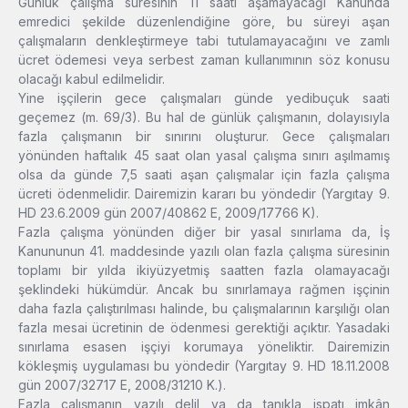
Günlük çalışma süresinin 11 saati aşamayacağı Kanunda
emredici şekilde düzenlendiğine göre, bu süreyi aşan
çalışmaların denkleştirmeye tabi tutulamayacağını ve zamlı
ücret ödemesi veya serbest zaman kullanımının söz konusu
olacağı kabul edilmelidir.
Yine işçilerin gece çalışmaları günde yedibuçuk saati
geçemez (m. 69/3). Bu hal de günlük çalışmanın, dolayısıyla
fazla çalışmanın bir sınırını oluşturur. Gece çalışmaları
yönünden haftalık 45 saat olan yasal çalışma sınırı aşılmamış
olsa da günde 7,5 saati aşan çalışmalar için fazla çalışma
ücreti ödenmelidir. Dairemizin kararı bu yöndedir (Yargıtay 9.
HD 23.6.2009 gün 2007/40862 E, 2009/17766 K).
Fazla çalışma yönünden diğer bir yasal sınırlama da, İş
Kanununun 41. maddesinde yazılı olan fazla çalışma süresinin
toplamı bir yılda ikiyüzyetmiş saatten fazla olamayacağı
şeklindeki hükümdür. Ancak bu sınırlamaya rağmen işçinin
daha fazla çalıştırılması halinde, bu çalışmalarının karşılığı olan
fazla mesai ücretinin de ödenmesi gerektiği açıktır. Yasadaki
sınırlama esasen işçiyi korumaya yöneliktir. Dairemizin
kökleşmiş uygulaması bu yöndedir (Yargıtay 9. HD 18.11.2008
gün 2007/32717 E, 2008/31210 K.).
Fazla çalışmanın yazılı delil ya da tanıkla ispatı imkân