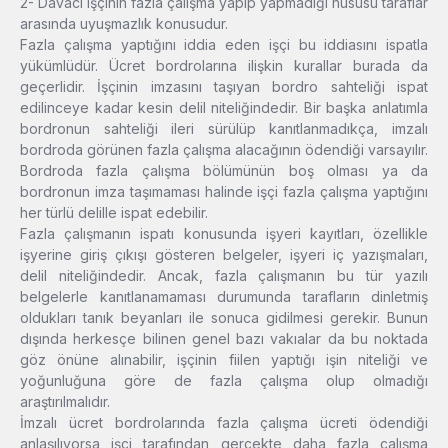
2- Davacı işçinin fazla çalışma yapıp yapmadığı hususu taraflar
arasında uyuşmazlık konusudur.
Fazla çalışma yaptığını iddia eden işçi bu iddiasını ispatla
yükümlüdür. Ücret bordrolarına ilişkin kurallar burada da
geçerlidir. İşçinin imzasını taşıyan bordro sahteliği ispat
edilinceye kadar kesin delil niteliğindedir. Bir başka anlatımla
bordronun sahteliği ileri sürülüp kanıtlanmadıkça, imzalı
bordroda görünen fazla çalışma alacağının ödendiği varsayılır.
Bordroda fazla çalışma bölümünün boş olması ya da
bordronun imza taşımaması halinde işçi fazla çalışma yaptığını
her türlü delille ispat edebilir.
Fazla çalışmanın ispatı konusunda işyeri kayıtları, özellikle
işyerine giriş çıkışı gösteren belgeler, işyeri iç yazışmaları,
delil niteliğindedir. Ancak, fazla çalışmanın bu tür yazılı
belgelerle kanıtlanamaması durumunda tarafların dinletmiş
oldukları tanık beyanları ile sonuca gidilmesi gerekir. Bunun
dışında herkesçe bilinen genel bazı vakıalar da bu noktada
göz önüne alınabilir, işçinin fiilen yaptığı işin niteliği ve
yoğunluğuna göre de fazla çalışma olup olmadığı
araştırılmalıdır.
İmzalı ücret bordrolarında fazla çalışma ücreti ödendiği
anlaşılıyorsa işçi tarafından gerçekte daha fazla çalışma