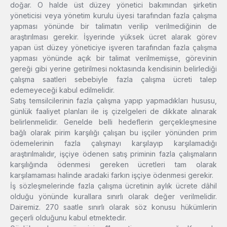
doğar. O halde üst düzey yönetici bakımından şirketin
yöneticisi veya yönetim kurulu üyesi tarafından fazla çalışma
yapması yönünde bir talimatın verilip verilmediğinin de
araştırılması gerekir. İşyerinde yüksek ücret alarak görev
yapan üst düzey yöneticiye işveren tarafından fazla çalışma
yapması yönünde açık bir talimat verilmemişse, görevinin
gereği gibi yerine getirilmesi noktasında kendisinin belirlediği
çalışma saatleri sebebiyle fazla çalışma ücreti talep
edemeyeceği kabul edilmelidir.
Satış temsilcilerinin fazla çalışma yapıp yapmadıkları hususu,
günlük faaliyet planları ile iş çizelgeleri de dikkate alınarak
belirlenmelidir. Genelde belli hedeflerin gerçekleşmesine
bağlı olarak pirim karşılığı çalışan bu işçiler yönünden prim
ödemelerinin fazla çalışmayı karşılayıp karşılamadığı
araştırılmalıdır, işçiye ödenen satış priminin fazla çalışmaların
karşılığında ödenmesi gereken ücretleri tam olarak
karşılamaması halinde aradaki farkın işçiye ödenmesi gerekir.
İş sözleşmelerinde fazla çalışma ücretinin aylık ücrete dâhil
olduğu yönünde kurallara sınırlı olarak değer verilmelidir.
Dairemiz. 270 saatle sınırlı olarak söz konusu hükümlerin
geçerli olduğunu kabul etmektedir.