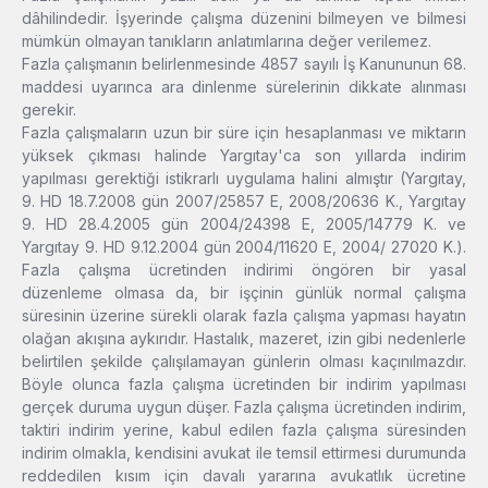
dâhilindedir. İşyerinde çalışma düzenini bilmeyen ve bilmesi
mümkün olmayan tanıkların anlatımlarına değer verilemez.
Fazla çalışmanın belirlenmesinde 4857 sayılı İş Kanununun 68.
maddesi uyarınca ara dinlenme sürelerinin dikkate alınması
gerekir.
Fazla çalışmaların uzun bir süre için hesaplanması ve miktarın
yüksek çıkması halinde Yargıtay'ca son yıllarda indirim
yapılması gerektiği istikrarlı uygulama halini almıştır (Yargıtay,
9. HD 18.7.2008 gün 2007/25857 E, 2008/20636 K., Yargıtay
9. HD 28.4.2005 gün 2004/24398 E, 2005/14779 K. ve
Yargıtay 9. HD 9.12.2004 gün 2004/11620 E, 2004/ 27020 K.).
Fazla çalışma ücretinden indirimi öngören bir yasal
düzenleme olmasa da, bir işçinin günlük normal çalışma
süresinin üzerine sürekli olarak fazla çalışma yapması hayatın
olağan akışına aykırıdır. Hastalık, mazeret, izin gibi nedenlerle
belirtilen şekilde çalışılamayan günlerin olması kaçınılmazdır.
Böyle olunca fazla çalışma ücretinden bir indirim yapılması
gerçek duruma uygun düşer. Fazla çalışma ücretinden indirim,
taktiri indirim yerine, kabul edilen fazla çalışma süresinden
indirim olmakla, kendisini avukat ile temsil ettirmesi durumunda
reddedilen kısım için davalı yararına avukatlık ücretine