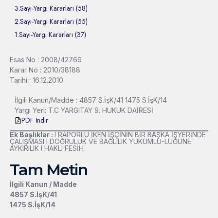
3.Sayı-Yargı Kararları (58)
2.Sayı-Yargı Kararları (55)
1.Sayı-Yargı Kararları (37)
Esas No : 2008/42769
Karar No : 2010/38188
Tarihi : 16.12.2010
İlgili Kanun/Madde : 4857 S.İşK/41 1475 S.İşK/14
Yargı Yeri: T.C YARGITAY 9. HUKUK DAİRESİ
PDF İndir
Ek Başlıklar :
l RAPORLU İKEN İŞÇİNİN BİR BAŞKA İŞYERİNDE
ÇALIŞMASI l DOĞRULUK VE BAĞLILIK YÜKÜMLÜ-LÜĞÜNE
AYKIRILIK l HAKLI FESİH
Tam Metin
İlgili Kanun / Madde
4857 S.İşK/41
1475 S.İşK/14