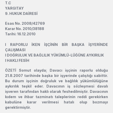
T.C
YARGITAY
9. HUKUK DAİRESİ
Esas No. 2008/42769
Karar No. 2010/38188
Tarihi: 16.12.2010
l
RAPORLU İKEN İŞÇİNİN BİR BAŞKA İŞYERİNDE
ÇALIŞMASI
l
DOĞRULUK VE BAĞLILIK YÜKÜMLÜ-LÜĞÜNE AYKIRILIK
l
HAKLI FESİH
ÖZETİ Somut olayda; Davacı işçinin raporlu olduğu
21.8.2007 tarihinde başka bir işyerinde çalıştığı sabittir.
Bu durum işçinin doğruluk ve bağlılık yükümlülüğüne
aykırılık teşkil eder. Davacının iş sözleşmesi davalı
işveren tarafından haklı olarak feshedilmiştir. Davacının
kıdem ve ihbar tazminatı taleplerinin reddi gerekirken
kabulüne karar verilmesi hatalı olup bozmayı
gerektirmiştir.