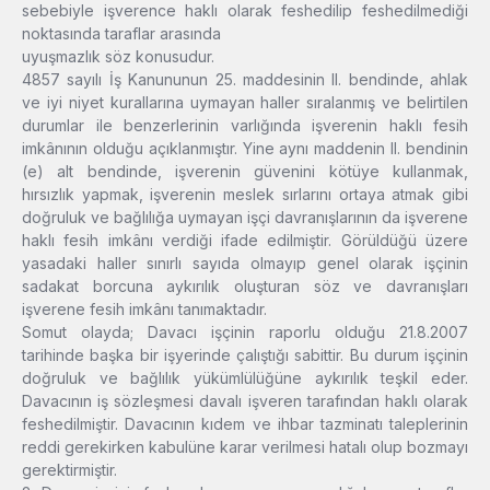
sebebiyle işverence haklı olarak feshedilip feshedilmediği
noktasında taraflar arasında
uyuşmazlık söz konusudur.
4857 sayılı İş Kanununun 25. maddesinin II. bendinde, ahlak
ve iyi niyet kurallarına uymayan haller sıralanmış ve belirtilen
durumlar ile benzerlerinin varlığında işverenin haklı fesih
imkânının olduğu açıklanmıştır. Yine aynı maddenin II. bendinin
(e) alt bendinde, işverenin güvenini kötüye kullanmak,
hırsızlık yapmak, işverenin meslek sırlarını ortaya atmak gibi
doğruluk ve bağlılığa uymayan işçi davranışlarının da işverene
haklı fesih imkânı verdiği ifade edilmiştir. Görüldüğü üzere
yasadaki haller sınırlı sayıda olmayıp genel olarak işçinin
sadakat borcuna aykırılık oluşturan söz ve davranışları
işverene fesih imkânı tanımaktadır.
Somut olayda; Davacı işçinin raporlu olduğu 21.8.2007
tarihinde başka bir işyerinde çalıştığı sabittir. Bu durum işçinin
doğruluk ve bağlılık yükümlülüğüne aykırılık teşkil eder.
Davacının iş sözleşmesi davalı işveren tarafından haklı olarak
feshedilmiştir. Davacının kıdem ve ihbar tazminatı taleplerinin
reddi gerekirken kabulüne karar verilmesi hatalı olup bozmayı
gerektirmiştir.